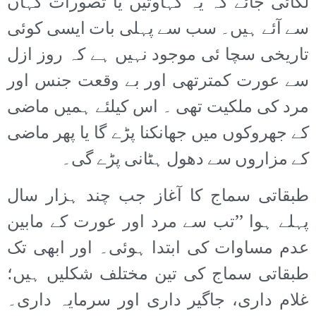
لگائی جائے کہ یہ کہاوتیں یا تصورات کہاں
سے آئے ہیں۔ سب سے پہلی بات ایسی کوئی
تاریخی سچا ئی موجود نہیں ہے کہ روز ازل
سے عورت کمترتھی اور بے وقعت جنس اور
مرد کی ملکیت تھی ۔ اس کیلئے ہمیں ماضی
کے جھروکوں میں جھانکنا پڑے گا یا پھر ماضی
کے مزاروں سے دھول ہٹانی پڑے گی۔
طبقاتی سماج کا آغاز جب چند ہزار سال
پہلے ہوا ’’تب سے مرد اور عورت کے مابین
عدم مساوات کی ابتدا ہوئی۔ اور ابھی تک
طبقاتی سماج کی تین مختلف شکلیں ہیں؛
غلام داری، جاگیر داری اور سرمایہ داری۔