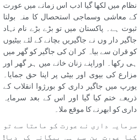
نظام میں لکھا گیا ادب اس زمانے میں عورت
کے معاشی وسماجی استحصال کا منہ بولتا
ثبوت ہے۔ پاکستان میں تو بڑے بڑے نام نہاد
جاگیر دار وں نے جاگیریں بچانے کے لئے بیٹیوں
کو قران سے بیاہ کر ان کی جاگیر کو گھر میں
ہی رکھا۔ اوراپنے زنان خانے میں ہر گھر اور
مزارع کی بیوی اور بیٹی پر اپنا حق جمایا۔
یورپ میں جاگیر داری کو بورژوا انقلاب کے
ذریعے ختم کیا گیا اور اس کے بعد سرمایہ
داری کو ابھرنے کا موقع ملا۔
سرمایہ داری نے عورت کو مامتا سے تو
کیا عورت پن سے ہی بیگانہ کر دیا!