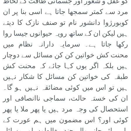
کو عقل و شعور اور جسمانی طاقت کے لحاظ
مرد سے کمتر سمجھا جاتا ہے اسی بنا پر ان
کوبورژوا دانشور نام تو صنف نازک کا دیتے
ہیں لیکن ان کے ساتھ رویہ حیوانوں جیسا روا
رکھا جاتا ہے۔ سرمایہ دارانہ نظام میں
محنت کش خواتین کن کن مسائل سے دوچار
ہیں بلکہ اگر یوں کہا جائے کہ محنت کش
طبقہ کی خواتین کن مسائل کا شکار نہیں
ہیں تو اس میں کوئی مضائقہ نہیں ہو گا۔
ان کی خستہ حالت، سماجی ناانصافی اور
استحصال کی وجہ مرد ہیں یا پھر ملا یا پھر
کوئی اور؟ اس مضمون میں ہم عورت کے