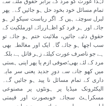
لہٰذا عورت کو مرد کے برابر حقوق ملنے سے
تمام مسائل خود بخود حل ہو جائیں گے۔ پھر
لبرل سوچتے ہیں کہ اگر ریاست سیکو لر ہو
جائے اور ہر فرد کو اظہاررائے اورملکیت کے
حقوق دئیے جائیں، ملائیت ختم ہو جائے تو
سب اچھا ہو جائے گا۔ ایک اور مغالطہ بھی
ہے جو ناصرف عورت کیلئے زہر قاتل ہے بلکہ
مرد کے لئے بھی؛صوفی ازم یا پھر اپنی ہستی
میں کھو جانے سے دورِ جدید یعنی سر مایہ
داری کے تمام مسائل نا پید ہو جائیں گے۔
الیکٹرونک میڈیا پر ہونٹوں پر مصنوعی
مسکراہٹ سجائے خوبصورت اور قیمتی