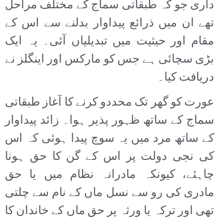
داری جو کہ طبقاتی سماج کے مختلف مراحل
تھے ان میں ذرائع پیداوار بدلنے سے اس کے
مقام اور حیثیت میں تبدیلیاں آئی۔ یہ ایک
بڑی سچائی ہے جس کو مارکس اور اینگلز نے
دریافت کیا۔
عورت کو گھر تک محددو کرنے کا آغاز طبقاتی
سماج کے ساتھ ظہور پذیر ہوا۔ زائد پیداوار
کے ساتھ مرد میں یہ سوچ پیدا ہوئی کہ اس
کی نجی دولت پر اس کے گن کا حق ہونا
چاہئے، کیونکہ مادرانہ نظام میں یا حق
مادری کی رو سے نسل ماں کے نام سے چلتی
تھی اور ترکہ یا ورثہ پر حق ماں کے خاندان کا