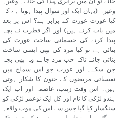
جائے تو ان میں برابری پیدا کی جائے۔ وغیرہ
وغیرہ (یہاں ایک اور سوال پیدا ہوتا ہے کہ
کیا عورت عورت کے برابر ہے؟ اس پر بعد
میں بات کرتے ہیں) اور اگر فطرت نے بچہ
پیدا کرنے کی جسمانی ساخت عورت کی
بنائی ہے تو کیا مرد کی بھی ایسی ساخت
بنائی جائے تاکہ جب مرد چاہے وہ بھی بچہ
جن سکے۔ اور عورت جو اس سماج میں
نفسیاتی مریضوں کے جنون کا شکار ہوتی
ہیں۔ اس وقت زینب، عاصمہ اور اب ایک
ہندو لڑکی کا نام اور کل ایک نوعمر لڑکی کو
سنگسار کیا گیا جس سے اس کی موت واقعہ