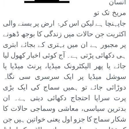
انسان
مریخ تک تو
جاپہنچا ہے لیکن اس کرۂ ارض پر بسنے والی
اکثریت جن حالات میں زندگی کا بوجھ ڈھونے
پر مجبور ہے ان میں بہتری کے بجائے ابتری
ہی دکھائی پڑتی ہے۔ آج کوئی اخبار کھول لیا
جائے یا پھر الیکٹرونک میڈیا، پرنٹ میڈیا یا
سوشل میڈیا پر ایک سرسری سی نگاہ
دوڑائی جائے تو ہمیں سماج کی ایک بڑی
پرت سراپا احتجاج دکھائی دیتی ہے۔ ان
بدترین سیاسی، معاشی وسماجی حالات کا
شکار سماج کا جزو اول یعنی خواتین ہیں جن