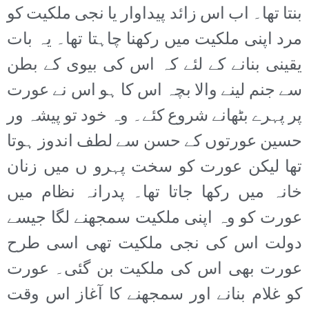
بنتا تھا۔ اب اس زائد پیداوار یا نجی ملکیت کو
مرد اپنی ملکیت میں رکھنا چاہتا تھا۔ یہ بات
یقینی بنانے کے لئے کہ اس کی بیوی کے بطن
سے جنم لینے والا بچہ اس کا ہو اس نے عورت
پر پہرے بٹھانے شروع کئے۔ وہ خود تو پیشہ ور
حسین عورتوں کے حسن سے لطف اندوز ہوتا
تھا لیکن عورت کو سخت پہرو ں میں زنان
خانہ میں رکھا جاتا تھا۔ پدرانہ نظام میں
عورت کو وہ اپنی ملکیت سمجھنے لگا جیسے
دولت اس کی نجی ملکیت تھی اسی طرح
عورت بھی اس کی ملکیت بن گئی۔ عورت
کو غلام بنانے اور سمجھنے کا آغاز اس وقت