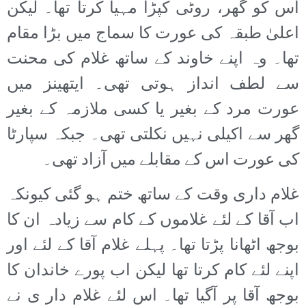
اس کو گھر، روٹی کپڑا مہیا کرتا تھا۔ لیکن
اعلیٰ طبقہ کی عورت کا سماج میں بڑا مقام
تھا۔ وہ اپنے خاوند کے ساتھ غلام کی محنت
سے لطف انداز ہوتی تھی۔ ایتھینز میں
عورت مرد کے بغیر یا کسی ملازمہ کے بغیر
گھر سے اکیلی نہیں نکلتی تھی۔ جبکہ سپارٹا
کی عورت اس کے مقابلے میں آزاد تھی۔
غلام داری وقت کے ساتھ ختم ہو گئی کیونکہ
اب آقا کے لئے غلاموں کے کام سے زیادہ ان کا
بوجھ اٹھانا پڑتا تھا۔ پہلے غلام آقا کے لئے اور
اپنے لئے کام کرتا تھا لیکن اب پورے خاندان کا
بوجھ آقا پر آگیا تھا۔ اس لئے غلام دار ی نے