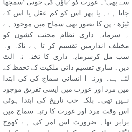
سے بھی‘۔ عورت کو ’پاؤں کی جوتی ‘سمجھا
جاتا ہے۔ یا پھر اس کو کم عقل یا اس کے
ٹیڑھے پن کا تصور بھی سماج میں موجود ہے
۔ سرمایہ داری نظام محنت کشوں کو
مختلف اندازمیں تقسیم کر تا ہے تاکہ وہ
سب مل کرسرمایہ داری کا تختہ نہ الٹ
دیں۔ ساری تقسیم ذاتی ملکیت کے تحفظ کے
لئے ہے۔ ورنہ ا انسانی سماج کی کی ابتدا
میں مرد اور عورت میں ایسی تفریق موجود
نہیں تھی۔ بلکہ جب تاریخ کی ابتدا ہوئی
اس وقت مرد اور عورت کا رتبہ سماج میں
برابر تھا۔ ضرورت اس امر کی ہے کھوج