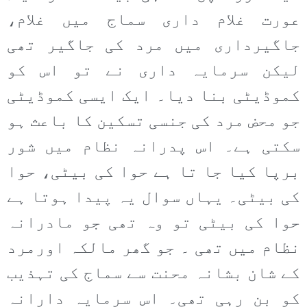
عورت غلام داری سماج میں غلام،
جاگیرداری میں مرد کی جاگیر تھی
لیکن سرمایہ داری نے تو اس کو
کموڈیٹی بنا دیا۔ ایک ایسی کموڈیٹی
جو محض مرد کی جنسی تسکین کا باعث ہو
سکتی ہے۔ اس پدرانہ نظام میں شور
برپا کیا جا تا ہے حوا کی بیٹی، حوا
کی بیٹی۔ یہاں سوال یہ پیدا ہوتا ہے
حوا کی بیٹی تو وہ تھی جو مادرانہ
نظام میں تھی ۔ جو گھر مالکہ اورمرد
کے شان بشانہ محنت سے سماج کی تہذیب
کو بن رہی تھی۔ اس سرمایہ دارانہ