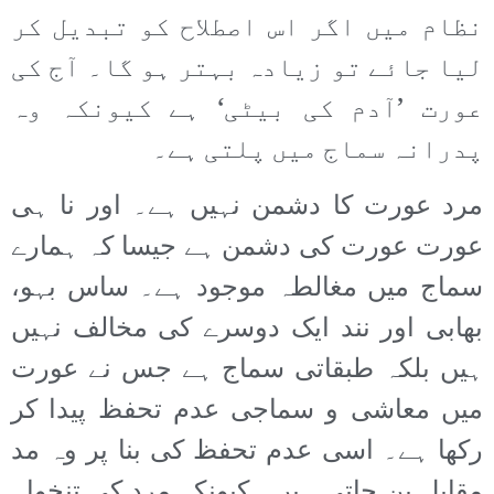
نظام میں اگر اس اصطلاح کو تبدیل کر
لیا جائے تو زیادہ بہتر ہو گا۔ آج کی
عورت ’آدم کی بیٹی‘ ہے کیونکہ وہ
پدرانہ سماج میں پلتی ہے۔
مرد عورت کا دشمن نہیں ہے۔ اور نا ہی
عورت عورت کی دشمن ہے جیسا کہ ہمارے
سماج میں مغالطہ موجود ہے۔ ساس بہو،
بھابی اور نند ایک دوسرے کی مخالف نہیں
ہیں بلکہ طبقاتی سماج ہے جس نے عورت
میں معاشی و سماجی عدم تحفظ پیدا کر
رکھا ہے۔ اسی عدم تحفظ کی بنا پر وہ مد
مقابل بن جاتی ہیں۔ کیونکہ مرد کی تنخواہ