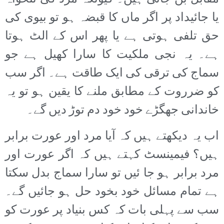
یا جائیداد پر اگر ماں کا قبضہ ہو تو بیوی کی
حق تلفی ہوتی ہے یا پھر اس کے الٹ ہوتا
ہے۔ یہ نجی ملکیت کا سارا کھیل ہے جو
سماج کی ترقی کی ایک طاقت ہے۔ اگر سب
کو ضرروت کے مطابق ملنے کا یقین ہو تو یہ
خاندانی جھگڑے خود خود دم توڑ دیں گے۔
اب یہ دیکھتے ہیں کہ آیا مرد اور عورت برابر
ہیں؟ فیمینسٹ کہتے ہیں کہ اگر عورت اور
مرد برابر ہو جا ئیں تو سارا سماج بدل سکتا
ہے تمام مسائل خود بخود حل ہو جائیں گے۔
سب سے پہلی بات کہ کس بنیاد پر عورت کو