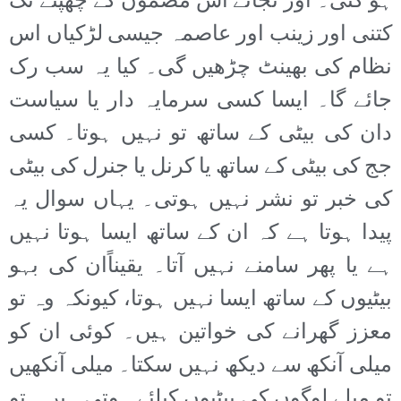
ہو گئی۔ اور نجانے اس مضمون کے چھپنے تک
کتنی اور زینب اور عاصمہ جیسی لڑکیاں اس
نظام کی بھینٹ چڑھیں گی۔ کیا یہ سب رک
جائے گا۔ ایسا کسی سرمایہ دار یا سیاست
دان کی بیٹی کے ساتھ تو نہیں ہوتا۔ کسی
جج کی بیٹی کے ساتھ یا کرنل یا جنرل کی بیٹی
کی خبر تو نشر نہیں ہوتی۔ یہاں سوال یہ
پیدا ہوتا ہے کہ ان کے ساتھ ایسا ہوتا نہیں
ہے یا پھر سامنے نہیں آتا۔ یقیناًان کی بہو
بیٹیوں کے ساتھ ایسا نہیں ہوتا، کیونکہ وہ تو
معزز گھرانے کی خواتین ہیں۔ کوئی ان کو
میلی آنکھ سے دیکھ نہیں سکتا۔ میلی آنکھیں
تو میلے لوگوں کی بیٹیوں کیلئے ہوتی ہیں۔ تو