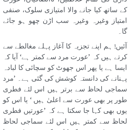
کے ساتھ کیا جانے والا امتیازی سلوک، صنفی
امتیاز وغیرہ وغیرہ سب اڑن چھو ہو جائے
گا۔
آئیں! ہم اپنے تجزیہ کا آغاز پہلے مغالطے سے
کرتے ہیں کہ ’عورت مرد سے کمتر ہے‘ آیا کہ
ایسا ہے یا پھر اس جھوٹ کو سچائی کا لبادہ
پہنانے کی دانستہ کوشش کی گئی ہے۔ ’مرد
سماجی لحاظ سے برتر ہیں اس لئے فطری
طور پر بھی عورت سے اعلیٰ ہیں ‘ یا اس کو
یوں بھی کہا جا سکتا ہے کہ ’عورتیں فطری
لحاظ سے کمتر ہیں اس لئے سماجی لحاظ