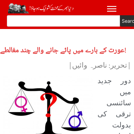
Sear
عورت کے بارے میں پائے جانے والے چند مغالطے!
|تحریر: ناصرہ وائیں|
دور جدید
میں
سائنسی
ترقی کی
بدولت