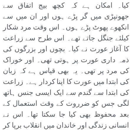
کیا۔ امکان ہے کہ کچھ بیج اتفاق سے
جھونپڑی میں گر پڑے ہوں اور ان میں سے
انکھوے پھوٹ پڑے ہوں۔ اس وقت مرد شکار
کیلئے جنگل جاتے تھے۔ اس طرح سے زراعت
کا آغاز عورت نے کیا۔ بچوں اور بزرگوں کی
ذمہ داری عورت پر ہوتی تھی۔ اور خوراک
کی مرد پر تھی۔ یہ بھی قیاس ہے کہ زبان
کی ابتدا میں عورت کا اپنا کردار ہے۔ زراعت
کی ابتدا سے گندم سے ایک ایسی جنس ہاتھ
لگی جس کو ضرروت کے وقت استعمال کے
بعد محفوظ بھی کیا جا سکتا تھا۔ اس نے
انسانی زندگی اور خاندان میں انقلاب برپا کر