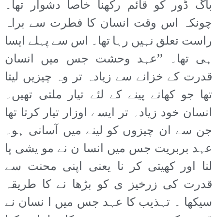
باگ ڈور کو قائم رکھنا خاصا دشوار تھا۔
چونکہ اس وقت انسان کا فطرت سے براہ
راست تعلق نہیں رہا تھا۔ اس سے پہلے ایسا
ہی تھا۔ ’’عہد وحشت جس میں انسان
قدرت کے خزانے سے زیادہ تر وہ چیزیں لیتا
تھا جو کھانے پینے کے لئے تیار ملتی تھیں۔
انسان خود زیادہ تر ایسے اوزار تیار کرتا تھا
جن سے ان چیزوں کو لینے میں آسانی ہو۔
عہد بربریت جس میں انسا ن نے مو یشی پا
لنا اور کھیتی کر نا یعنی اپنی محنت سے
قدرت کی زرخیز ی کو بڑھا نے کا طریقہ
سیکھا ۔ تہذیب کا عہد جس میں ا نسان نے