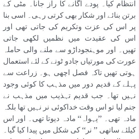
انتظام کیا۔ پودے اگانے کا راز جانا۔ مٹی کے
برتن بنائے اور شکار بھی کرتی رہی۔ اسی بنا
پر اس کی عزت وتکریم کی جاتی تھی اور
اس کی عقیدت میں نظمیں لکھی جاتی
تھیں۔ اور موہنجوداڑو سے ملنے والی حاملہ
عورت کی مورتیاں جادو ٹونے کے لئے استعمال
ہوتی تھیں تاکہ فصل اچھی ہو۔ زراعت سے
پہلے کے قدیم دور میں مذہب کا کوئی وجود
نہیں تھا۔ جب قدیم تہذیب میں مذہب نے
جنم لیا تو اس وقت خداکوئی نر نہیں تھا بلکہ
مادہ تھی۔ ’’یہواہ‘‘ مادہ دیوتا تھی۔ اور اس
کیلئے ساتھی ’’ نر‘‘ کی شکل میں پیدا کیا گیا۔