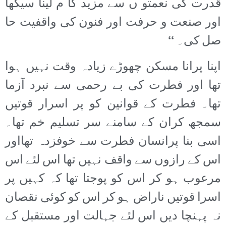
قدرت کی نعمتو ں سے مزید کا م لینا سیکھا
اور صنعت و حرفت اور فنون کی واقفیت حا
صل کی۔ ‘‘
اپنا پرانا مسکن چھوڑے زیادہ وقت نہیں ہوا
تھا اور فطرت کی بے رحمی سے نبرد آزما
تھا۔ فطرت کے قوانین کو پر اسرار قوتیں
سمجھ کران کے سامنے سر تسلیم خم تھا۔
اسی بنا پرانسان فطرت سے خوفزدہ تھااور
اس کے رازوں سے واقف نہیں تھا اس لئے اس
مرعوب ہو کر اس کو پوجتا تھا کہ کہیں پر
اسرا قوتیں ناراض ہو کر اس کو کوئی نقصان
نہ پہنچا دیں اس لئے جہالت اور مستقبل کے