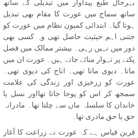
بہرحال طبع پیداوار میں تبدیلی کے ساتھ
ساتھ سماج میں عورت کا مقام بھی تبدیل
ہوتا گیا۔ ابتدائی کمیون نظام میں عورت کو
جتنی اہم حیثیت حاصل تھی وہ کسی بھی
دور میں نہیں رہی۔ بیشتر ممالک میں فصل
پکنے پر تہوار منائے جاتے ہیں۔ عورت ان میں
ماتا۔ دیوی ماتا تھی۔ اناج کی دیوی تھی۔
عورت کو زرخیزی اور زندگی کی علامت
سمجھ کر اس کو پوجا جاتا تھااور نسل یا
خاندان کا سلسلہ ماں سے چلتا تھا۔ مادرانہ
حق یا حق مادری تھا۔
قرین قیاس ہے کہ عورت نے زراعت کا آغاز