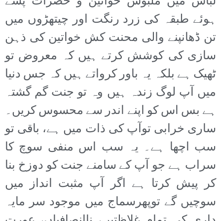
لباس میں ملبوس خواتین و حضرات پسے
ہوئے طبقہ کی زرد رنگت اور چیتھڑوں میں
تن ڈھانپنے والی محنت کش خواتین کی ذہن
سازی کی کوشش کرتے ہیں کہ معروض تو
ٹھیک ہے بلکہ یہ باور کرواتے ہیں کہ جس دنیا
میں آپ لوگ زندہ ہیں وہ تو جنت گم گشتہ
ہے بس اس کو اپنے اندر سے محسوس کریں۔
ساری خرابی توآپ کی ذات میں ہے، باقی تو
سب اچھا ہے۔ یہ سب اس منفی سوچ کا
سراب ہے جو آپ کے سامنے جنت کو دوزخ بنا
کر پیش کرتا ہے اگر آپ مثبت انداز میں
سوچیں گے توپھرسماج میں موجود سر مایہ
داری کی تمام غلاظتیں، ناانصافیاں، عورت