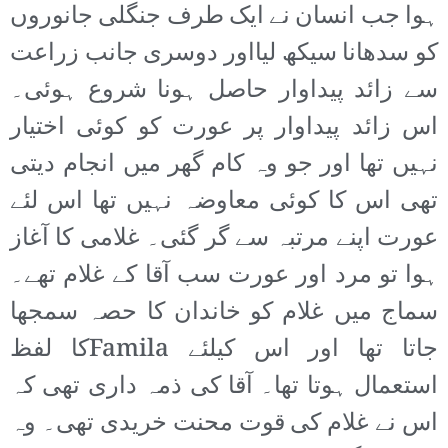
ہوا جب انسان نے ایک طرف جنگلی جانوروں
کو سدھانا سیکھ لیااور دوسری جانب زراعت
سے زائد پیداوار حاصل ہونا شروع ہوئی۔
اس زائد پیداوار پر عورت کو کوئی اختیار
نہیں تھا اور جو وہ کام گھر میں انجام دیتی
تھی اس کا کوئی معاوضہ نہیں تھا اس لئے
عورت اپنے مرتبہ سے گر گئی۔ غلامی کا آغاز
ہوا تو مرد اور عورت سب آقا کے غلام تھے۔
سماج میں غلام کو خاندان کا حصہ سمجھا
جاتا تھا اور اس کیلئے Familaکا لفظ
استعمال ہوتا تھا۔ آقا کی ذمہ داری تھی کہ
اس نے غلام کی قوت محنت خریدی تھی۔ وہ