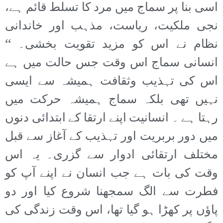
اسی بنا پر سماج میں مرد کا تسلط قائم ہے،
نجی ملکیت، ریاست، مذہب اور خاندانی
نظام نے اس کو مزید تقویت بخشی۔ ‘‘
انسانی سماج اس وقت جس حالت میں ہے
اس کی تہذیب وثقافت ہمیشہ سے ایسی
نہیں تھی بلکہ سماج ہمیشہ حرکت میں
رہتا ہے ۔ انسانیت اپنے ارتقا کے ابتدائی دنوں
میں دور بربریت اور تہذیب کے آغاز سے قبل
مختلف ارتقائی ادوار سے گزری۔ یہ اس
وقت کی بات ہے جب انسان نے اپنے آپ کو
فطرت سے الگ سمجھنا شروع کیا اور دو
پاؤں پر کھڑا ہو گیا تھا، اس وقت زندگی کی