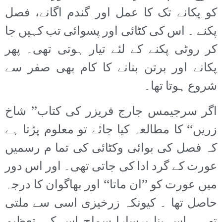
کو پکانے تک کا عمل اور گندم اگانے، فصل
پکنے ۔ اس کی کٹائی اور پسوائی تب کہیں جا
کر روٹی پکنے کے لئے تیار ہوتی تھی۔ پھر
پکانے اور برتن بنانے کا کام بھی صفر سے
شروع ہوتا تھا۔
اگر سرجیمس جارج فریزر کی کتاب’’ شاخ
زریں‘‘ کا مطالعہ کیا جائے تو معلوم پڑتا ہے
کہ فصل کی بوائی وکٹائی کی تما م رسمیں
عورت کے گرد ادا کی جاتی تھی۔ اور اس دور
میں عورت کو ’’ان ماتا‘‘ اور بھاگوان کا درجہ
حاصل تھا ۔ کیونکہ زرخیزی اسی سے ملتی