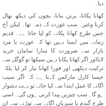
دیا۔
کھانا پکانا، برتن بنانا، بچوں کی دیکھ بھال
کرنا وغیرہ سب عورت کے ذمہ تھا۔ لیکن آج
جس طرح کھانا پکانے کو لیا جاتا ہے۔ قدیم
زمانے میں ایسا نہیں تھا کہ عورت یا مرد
بازار سے ضرورت کا سارا سامان خرید
لایااور اگر کھانا پکانا نہیں سیکھا تو گوگل سے
ترکیب دیکھی اور فورا کھانا تیار کر لیا بلکہ
جیسا کارل مارکس کہتا ہے کہ اگر سیب
اگانے کا عمل ابتدا سے کیا جائے تو بہت دشوار
ہو گا۔ سب چیزیں پیدا کرنی ہوں گی۔ اسی
طرح گندم یا سبزیاں اگانے سے توڑنے سے ان