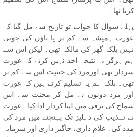
تھی۔ اس بنا پرسارا سماج اس کی تعظیم
کرتا تھا۔
پہلے سوال کا جواب تو تاریخ سے مل گیا کہ
عورت ہمیشہ سے کم تر یا پاؤں کی جوتی
نہیں بلکہ گھر کی مالکہ تھی۔ لیکن اس سے
ہم ہرگز یہ نتیجہ اخذ نہیں کرتے کہ عورت
سردار تھی اورمرد کی حیثیت اس سے کم تر
تھی۔ بلکہ ہم یہ تسلیم کرتے ہیں کہ عورت
اور مرد دونوں نے مل کر محنت سے اس
سماج کی ترقی میں اپنا کردار ادا کیا۔ عورت
نے تہذیب کی دہلیز تک پہنچنے میں مرد کی
مدد کی۔ غلام داری، جاگیر داری اور سرمایہ