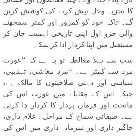
بارے پائے جانے والے چند مغالطوں اور مسائل
کا تجزیہ وحل پیش کرنے کی کوشش کریں
گے۔ تاکہ خود کو کمزور اور کمتر سمجھنے
والی جزو اول اپنی تاریخی اہمیت جان کر
مستقبل میں اپنا کردار ادا کر سکے۔
سب سے پہلا مغالطہ تو یہ ہے کہ ’’عورت
مرد سے کمتر ہے۔ ‘‘مرد معاشی، تہذیبی،
سیاسی اور ذہنی صلاحیتوں کا مالک ہے،
جبکہ اس کے مقابلے میں عورت اس کی
ماتحت اور فرماں بردار کا کردار دا کرتی
ہے۔ طبقاتی سماج کے مراحل : غلام داری،
جاگیر داری اور سرمایہ داری میں اس کی