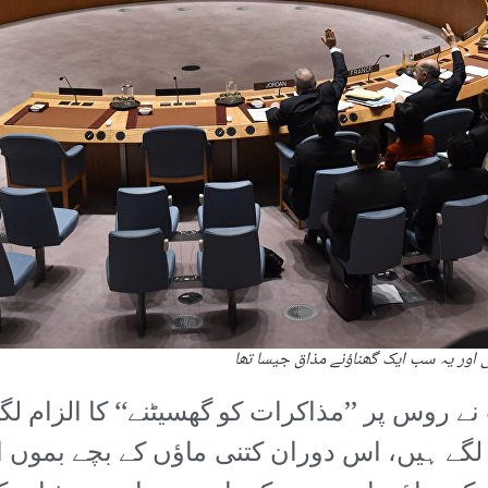
ی اور یہ سب ایک گھناؤنے مذاق جیسا تھا
 روس پر ’’مذاکرات کو گھسیٹنے‘‘ کا الزام لگ
لگے ہیں، اس دوران کتنی ماؤں کے بچے بموں ا