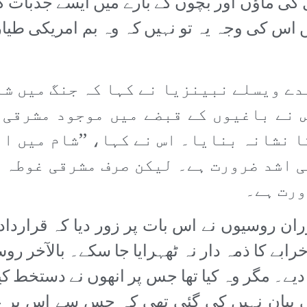
 ماؤں اور بچوں کے بارے میں ایسے جذبات کا ا
ہیں اس کی وجہ یہ تو نہیں کہ وہ بم امریکی ط
دے ویسلے نبینزیا نے کہا کہ جنگ میں شا
 نے باغیوں کے قبضے میں موجود مشرقی 
 نشانہ بنایا۔ اس نے کہا، ’’شام میں ا
ی اشد ضرورت ہے۔ لیکن صرف مشرقی غوطہ م
ورت ہے۔
ان روسیوں نے اس بات پر زور دیا کہ قراردا
یے۔ مگر وہ کیا تھا جس پر انھوں نے دستخط کیے
 بیان نہیں کی گئی تھی کہ جس سے اس پر عمل