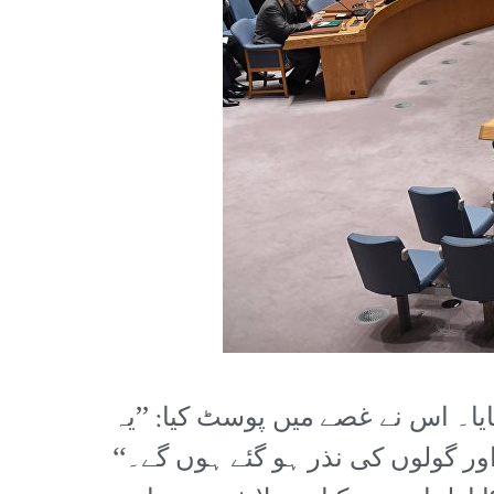
ایا۔ اس نے غصے میں پوسٹ کیا: ’’یہ
ور گولوں کی نذر ہو گئے ہوں گے۔‘‘