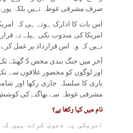
صرف مشرقی غوطہ نہیں بلکہ پورے ش
اس بات کا ادارک ہوتے ہی کہ امری
امریکا کی مندوب نکی ہیلے نے قرارد
نہیں کہ وہ اس قرارداد پر عمل کرے 
آخر میں جنگ
اور لوگوں کو محصور علاقوں سے نکل
باری کا سلسلہ جاری رکھا اور شام
مشرقی غوطہ سے بھاگنے کی کوشش کی 
نام میں کیا رکھا ہے؟
امریکی یہ دعویٰ کرتے ہیں کہ 