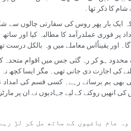
ام کا ذکر تھا۔
کہ ایک بار پھر روس کی سفارتی چالوں سے شک
اد پر فوری عملدرآمد کا مطالبہ کیا اور ساتھ 
گا۔ اور یقیناًاس معاملے میں وہ بالکل درست ت
 بندی محض 5 گھنٹے تک محدود ہو کر رہ گئی جس میں اقوام 
نے کی اجازت دی جانی تھی۔ مگر ایسا کچھ نہ 
ی بھی بم برساتے رہے۔ کسی قسم کی امداد نہ
انھیں روکنے کے لیے جہادیوں نے ان پر مارٹر
وہ عام باغیوں کے ساتھ مل کر لڑ رہے