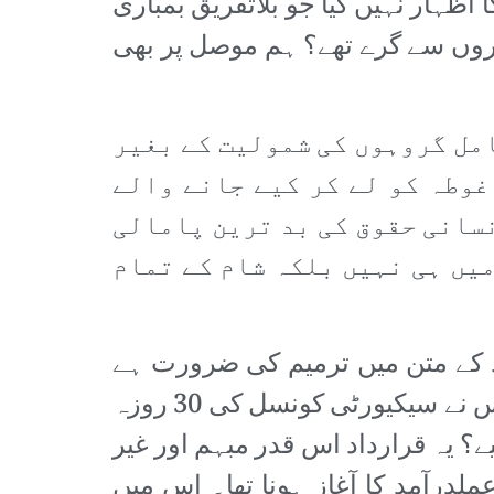
ظہار نہیں کیا جو بلاتفریق بمباری
یاروں سے گرے تھے؟ ہم موصل پر بھی
مل گروہوں کی شمولیت کے بغیر
غوطہ کو لے کر کیے جانے والے
نسانی حقوق کی بد ترین پامالی
یں ہی نہیں بلکہ شام کے تمام
د کے متن میں ترمیم کی ضرورت ہے
تاکہ صرف دمشق کو ہی تمام خون خرابے کا ذمہ دار نہ ٹھہرایا جا سکے۔ بالآخر روس نے سیکیورٹی کونسل کی 30 روزہ
؟ یہ قرارداد اس قدر مبہم اور غیر
درآمد کا آغاز ہونا تھا۔ اس میں