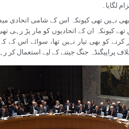
ام لگایا۔
ی نہیں تھی کیونکہ اس کے شامی اتحادی می
 کیونکہ ان کے اتحادیوں کو مار پڑ رہی تھی۔
کرنے کو بھی تیار نہیں تھا، سوائے اس کے کہ
 پراپیگنڈہ جنگ جیتنے کے لیے استعمال کر رہ