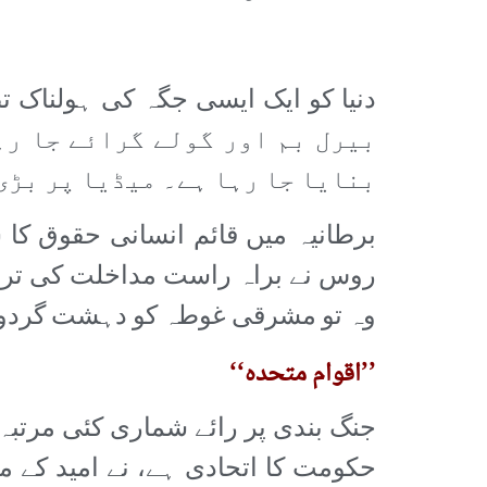
بیرل بم اور گولے گرائے جا رہ
بنایا جا رہا ہے۔ میڈیا پر بڑی
برطانیہ میں قائم انسانی حقوق کا
روس نے براہ راست مداخلت کی تردید 
وہ تو مشرقی غوطہ کو دہشت گردوں 
’’اقوام متحدہ‘‘
جنگ بندی پر رائے شماری کئی مرتبہ
حکومت کا اتحادی ہے، نے امید کے م