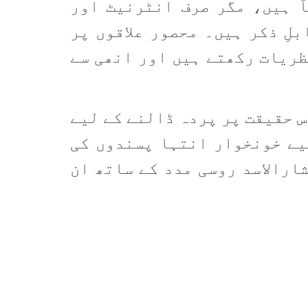
ً ہیں، مگر صرف انٹرنیٹ اور
لِ ذکر ہیں۔ محصور علاقوں پر
ظریات رکھتے ہیں اور انھی سے
س حقیقت پر پردہ ڈالنے کے لیے
لیے خونخوار انتہا پسندوں کی
ارالاسد روسی مدد کے ساتھ ان