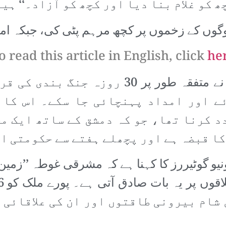
ھ کو غلام بنا دیا اور کچھ کو آزاد۔‘‘ ہی
 لوگوں کے زخموں پر کچھ مرہم پٹی کی، جبکہ امن
o read this article in English, click
he
اقوام متحدہ کی سیکیورٹی کونسل نے متفقہ ط
ئے اور امداد پہنچائی جا سکے۔ اس کا
 کرنا تھا، جو کہ دمشق کے ساتھ ایک مح
کا قبضہ ہے اور پچھلے ہفتے سے حکومتی ا
یو گوٹیررز کا کہنا ہے کہ مشرقی غوطہ ’’زمین
 شام بیرونی طاقتوں اور ان کی علاقائی