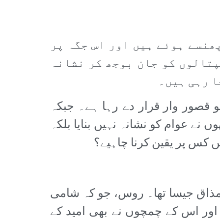
ی جگہ کی ہولناک تصویر دکھائی جا رہی ہے جہاں 393000 لوگ پھنسے ہوئے ہیں اور اس جگہ پر
پتالوں کو جان بوجھ کر نشانہ
ا رہی ہیں۔
 قصور وار قرار دے رہا ہے۔ جبکہ
نے عوام کو نشانہ نہیں بنایا بلکہ
کس پر یقین کرنا چاہیے؟
 مذاق جیسا تھا۔ روس، جو کہ شامی
 اور اس کے چمچوں نے بھی امید کے