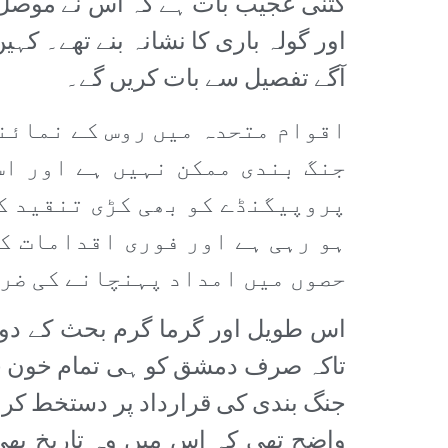
کتنی عجیب بات ہے کہ اس نے موصل کی
اور گولہ باری کا نشانہ بنے تھے۔ ک
آگے تفصیل سے بات کریں گے۔
اقوام متحدہ میں روس کے نمائن
جنگ بندی ممکن نہیں ہے اور اس
پروپیگنڈے کو بھی کڑی تنقید کا
ہو رہی ہے اور فوری اقدامات ک
حصوں میں امداد پہنچانے کی ضر
اس طویل اور گرما گرم بحث کے دور
جنگ بندی کی قرارداد پر دستخط کر د
واضح تھی کہ اس میں وہ تاریخ بھی