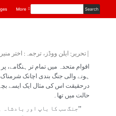
ages
More
Search
|تحریر: ایلن ووڈز، ترجمہ: اختر منیر
اقوام متحدہ میں تمام تر ہنگامے، پر 
ہونے والی جنگ بندی اچانک شرمناک او
درحقیقت اس کی مثال ایک ایسے بچے
حالت میں تھا۔
’’جنگ سب کا باپ اور بادشاہ 