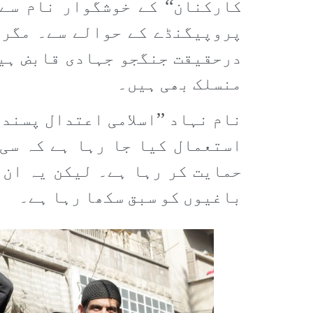
کارکنان‘‘ کے خوشگوار نام سے
پروپیگنڈے کے حوالے سے۔ مگر ا
درحقیقت جنگجو جہادی قابض ہیں
منسلک بھی ہیں۔
نام نہاد ’’اسلامی اعتدال پسند
استعمال کیا جا رہا ہے کہ سی 
حمایت کر رہا ہے۔ لیکن یہ ان 
باغیوں کو سبق سکھا رہا ہے۔