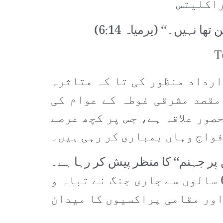
راکلیتس
 تھا نہیں۔‘‘
(یرمیاہ 6:14)
T
ور پر 30 روزہ جنگ بندی کی قرارداد منظور کی تا کہ متاثرہ
 مقصد مشرقی غوطہ کے عوام کی
صور علاقہ ہے، جس پر کچھ عرصے
فواج وہاں بمباری کر رہی ہیں۔
 پر جہنم‘‘ کا منظر پیش کر رہا ہے۔
یہ سچ ہے۔ مگر شام کے زیادہ تر علاقوں پر یہ بات صادق آتی ہے۔ پورے ملک کو 6 سالوں سے جاری جنگ نے تباہ و
 اور مقامی پراکسیوں کا میدان