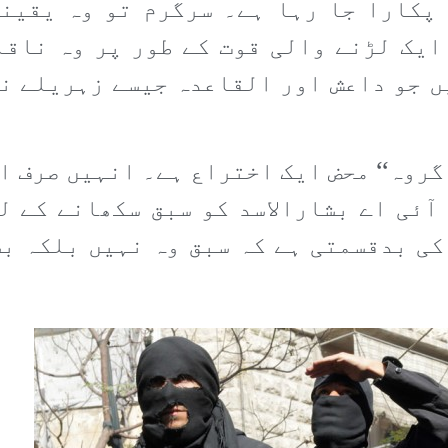
 پکارا جا رہا ہے۔ سرگرم تو وہ یقینا
یک لڑنے والی قوت کے طور پر وہ ناقاب
 جو داعش اور القاعدہ جیسے زہریلے ن
 گروہ‘‘ محض ایک اختراع ہے۔ انہیں صرف ا
آئی اے بشارالاسد کو سبق سکھانے کے 
کی بدقسمتی ہے کہ سبق وہ نہیں بلکہ بش