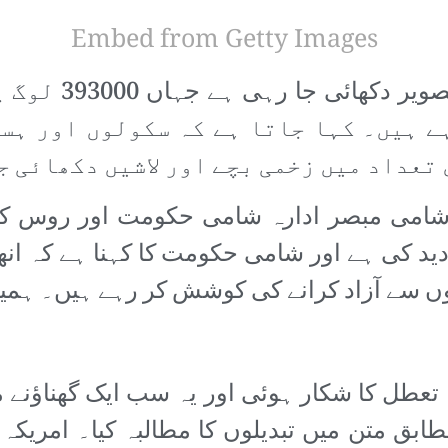
Embed from Getty Images
دنیا کو ایک ایس
ے ہیں۔ کہا جاتا ہے کہ سکولوں اور ہس
 تعداد میں زخمی بچے اور لاشیں دکھائی ج
 شامی مبصر ادارہ شامی حکومت اور روس کو
کی ہے اور شامی حکومت کا کہنا ہے کہ انھوں 
سے آزاد کرانے کی کوشش کر رہے ہیں۔ ہمیں 
 تعطل کا شکار ہوئی اور یہ سب ایک گھناؤنے
طابق متن میں تبدیلوں کا مطالبہ کیا۔ امریکہ