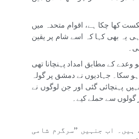
ست کھا چکا ہے، اقوام متحدہ میں
ہی یہ بھی کہا کہ اسے شام پر یقین
ھی۔
متحدہ کو وعدے کے مطابق امداد پہنچانا تھی
ہو سکا۔ جہادیوں نے دمشق پر گولہ
یں پہنچائی گئی اور جن لوگوں نے
 گولوں سے حملے کیے۔
 ہیں۔ اب جنہیں ’’سرگرم شامی