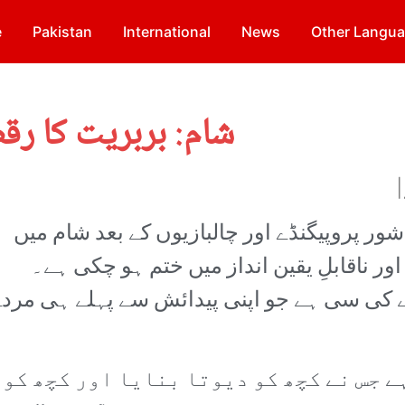
e
Pakistan
International
News
Other Langu
شام: بربریت کا ر
|
شور پروپیگنڈے اور چالبازیوں کے بعد شام میں
ر ناقابلِ یقین انداز میں ختم ہو چکی ہے۔
 کی سی ہے جو اپنی پیدائش سے پہلے ہی مرد
ہے جس نے کچھ کو دیوتا بنایا اور کچھ کو