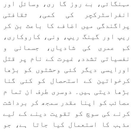
مہنگائی، بے روز گا ری، وسائل اور
انفراسٹرکچر کی کمی، ثقافتی
پراگندگی میں اضافے کا باعث بن کر
ریپ اور گینگ ریپ، ونی، کاروکاری،
کم عمری کی شادیاں، جسمانی و
نفسیاتی تشدد، غیرت کے نام پر قتل
اورایسی دیگر کئی وحشتوں کو بڑھا
کرخواتین کے استحصال کو کئی گنا
بڑھا دیتی ہیں۔ دوسری طرف ان تما م
مصائب کو اپنا مقدر سمجھ کر برداشت
کرنے کی سوچ کو تقویت دینے کے لیے
مذہب کا استعمال کیا جاتا ہے، جو