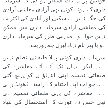
خواتین پر یہ بات آشکار ہو گی کہ سرمایہ
داری کے ہوتے کوئی بھی آزادی معاشی آزادی
کی جگہ نہیں لے سکتی اور آبادی کی اکثریت
کی معاشی آزادی سرمایہ داری میں ممکن
نہیں خواہ وہ مذہبی طرز کی سرمایہ داری
ہو یا پھر نام نہاد لبرل جمہوریت۔
سرمایہ داری کوئی پہلا طبقاتی نظام نہیں
ہے۔ لیکن یہاں تک آتے آتے معاشرے کی
طبقاتی تقسیم اپنی انتہاؤ ں کو پہنچ گئی
ہے، جو اب اپنے اختتام کے راستے ڈھونڈ رہی
ہے۔ معاشرے کی یہی طبقاتی تقسیم ہی
تھی جس نے عورت کے استحصال کی بنیاد