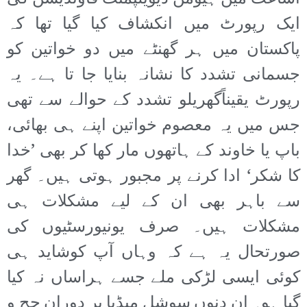
ایک رپورٹ میں انکشاف کیا گیا تھا کہ
پاکستان میں ہر گھنٹے میں دو خواتین کو
جسمانی تشدد کا نشانہ بنایا جا تا ہے۔ یہ
رپورٹ یقیناًگھریلو تشدد کے حوالے سے تھی
جس میں یہ معصوم خواتین اپنے ہی بھائی،
باپ یا خاوند کے ہاتھوں مار کھا کر بھی ’خدا
کا شکر‘ ادا کرنے پر مجبور ہوتی ہیں۔ گھر
سے باہر بھی ان کے لیے مشکلات ہی
مشکلات ہیں۔ صرف یونیورسٹیوں کی
صورتحال یہ ہے کہ وہاں آپ کوشاید ہی
کوئی ایسی لڑکی ملے جسے ہراساں نہ کیا
گیا ہو۔ ان دنوں سوشل میڈیا پر دوران حج و