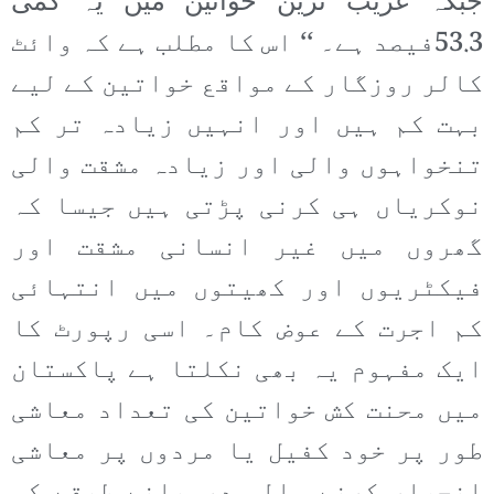
جبکہ غریب ترین خواتین میں یہ کمی
53.3فیصد ہے۔ ‘‘ اس کا مطلب ہے کہ وائٹ
کالر روزگار کے مواقع خواتین کے لیے
بہت کم ہیں اور انہیں زیادہ تر کم
تنخواہوں والی اور زیادہ مشقت والی
نوکریاں ہی کرنی پڑتی ہیں جیسا کہ
گھروں میں غیر انسانی مشقت اور
فیکٹریوں اور کھیتوں میں انتہائی
کم اجرت کے عوض کام۔ اسی رپورٹ کا
ایک مفہوم یہ بھی نکلتا ہے پاکستان
میں محنت کش خواتین کی تعداد معاشی
طور پر خود کفیل یا مردوں پر معاشی
انحصار کرنے والی درمیانے طبقے کی