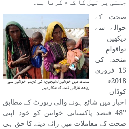
جلتی پر تیل کا کام کرتا ہے۔
صحت کے
حوالے سے
دیکھیں
تواقوامِ
متحدہ کی
15 فروری
2018ء
سندھ میں خواتین نائیجیریا کی غریب خواتین سے
زیادہ غزائی قلت کا شکار ہیں
کوڈان
اخبار میں شائع ہونے والی رپورٹ کے مطابق
’’48 فیصد پاکستانی خواتین کو خود اپنی
صحت کے معاملات میں رائے دینے کا حق ہی