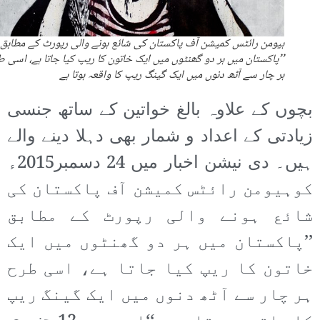
ہیومن رائٹس کمیشن آف پاکستان کی شائع ہونے والی رپورٹ کے مطابق
’’پاکستان میں ہر دو گھنٹوں میں ایک خاتون کا ریپ کیا جاتا ہے، اسی 
ہر چار سے آٹھ دنوں میں ایک گینگ ریپ کا واقعہ ہوتا ہے
بچوں کے علاوہ بالغ خواتین کے ساتھ جنسی
زیادتی کے اعداد و شمار بھی دہلا دینے والے
ہیں۔ دی نیشن اخبار میں 24 دسمبر2015ء
کوہیومن رائٹس کمیشن آف پاکستان کی
شائع ہونے والی رپورٹ کے مطابق
’’پاکستان میں ہر دو گھنٹوں میں ایک
خاتون کا ریپ کیا جاتا ہے، اسی طرح
ہر چار سے آٹھ دنوں میں ایک گینگ ریپ