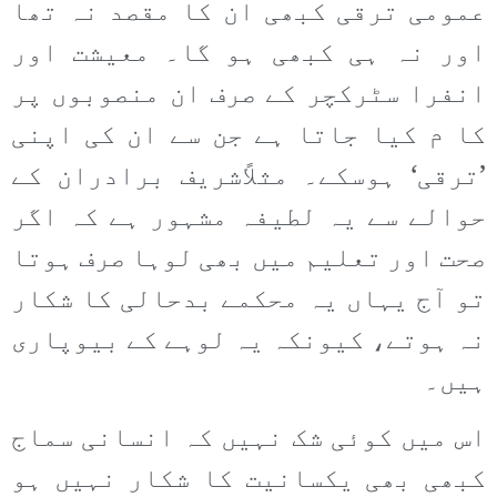
عمومی ترقی کبھی ان کا مقصد نہ تھا
اور نہ ہی کبھی ہو گا۔ معیشت اور
انفرا سٹرکچر کے صرف ان منصوبوں پر
کا م کیا جاتا ہے جن سے ان کی اپنی
’ترقی‘ ہوسکے۔ مثلاًشریف برادران کے
حوالے سے یہ لطیفہ مشہور ہے کہ اگر
صحت اور تعلیم میں بھی لوہا صرف ہوتا
تو آج یہاں یہ محکمے بدحالی کا شکار
نہ ہوتے، کیونکہ یہ لوہے کے بیوپاری
ہیں۔
اس میں کوئی شک نہیں کہ انسانی سماج
کبھی بھی یکسانیت کا شکار نہیں ہو