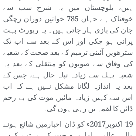
ہیں، بلوچستان میں یہ شرح سب سے
خوفناک ہے جہاں 785 خواتین دوران زچگی
جان کی بازی ہار جاتی ہیں۔ یہ رپورٹ بہت
پرانی ہو چکی اور اس کے بعد سے اب تک
سترھویں آئینی ترمیم کے بعد صحت کے شعبے
کی وفاق سے صوبوں کو منتقلی کے بعد یہ
شعبہ پہلے سے زیادہ تباہ حال ہے، جس کے
بعد یہ اندازہ لگانا مشکل نہیں ہے کہ اب
اس سے کہیں زیادہ مائیں موت کی بے رحم
ڈائن کا لقمہ بن رہی ہوں گی۔
19 اکتوبر2017ء کو ڈان اخبارمیں شائع ہونے