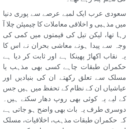
سعودی عرب ایک لمبے عرصے سے پوری دنیا
میں مذہبی و اخلاقی معاملات کا چیمپئن چلا آ
رہا تھا، لیکن تیل کی قیمتوں میں کمی کی
وجہ سے پیدا ہونے معاشی بحران نے اس کا
یہ نقاب اکھاڑ پھینکا ہے اور ثابت کر دیا ہے
حکمران طبقات چاہے کسی بھی مذہب یا
مسلک سے تعلق رکھتے ان کی بنیادیں اور
عیاشیاں ان کے نظام کے تحفظ میں ہیں جس
کے لیے یہ کوئی بھی روپ دھار سکتے ہیں۔
دوسری طرف یہ بات بھی واضح ہو جاتی ہے
کہ حکمران طبقات مذہب، اخلاقیات، مسلک