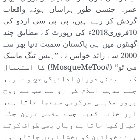
عمرہ جنسی طور ہراساں ہونے واقعات
گردش کر رہے ہیں، بی بی سی اردو کی
10فروری2018ء کی رپورٹ کے مطابق چند
گھنٹوں میں ہی پاکستان سمیت دنیا بھر سے
2000 سے زائد خواتین نے ’’ہیش ٹیگ ماسک
می ٹو‘‘ (#MosqueMeToo!) کا استعمال
کیا۔ یعنی دورانِ ادائیگی حج و عمرہ،
جسے مذہب اسلام کی رو سے سب سے روح
پرور مذہبی سرگرمی سمجھا جاتا ہے،
اور خانہ کعبہ جسے مقدس ترین جگہ
خیال کیا جاتا ہے وہاں بھی طواف کرتے
ہوئے خواتین کو بخشا نہیں جاتا، اور