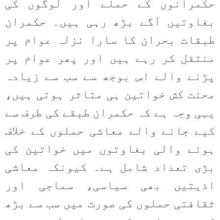
حکمرانوں کے حملے اور لوگوں کی
بغاوتیں آگے بڑھ رہی ہیں۔ حکمران
طبقات بحران کا سارا نزلہ عوام پر
منتقل کر رہے ہیں اور پھر عوام پر
پڑنے والے اس بوجھ سے سب سے زیادہ
محنت کش خواتین ہی متاثر ہوتی ہیں،
یہی وجہ ہے کہ حکمران طبقے کی طرف سے
کیے جانے والے معاشی حملوں کے خلاف
ہونے والی بغاوتوں میں خواتین کی
بڑی تعداد شامل ہے۔ کیونکہ معاشی
اذیتیں بھی سیاسی، سماجی اور
ثقافتی حملوں کی صورت میں سب سے بڑھ