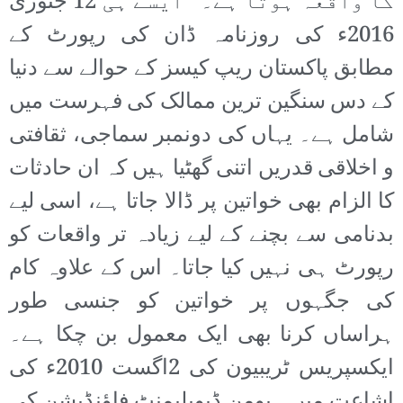
کا واقعہ ہوتا ہے۔ ‘‘ایسے ہی 12 جنوری
2016ء کی روزنامہ ڈان کی رپورٹ کے
مطابق پاکستان ریپ کیسز کے حوالے سے دنیا
کے دس سنگین ترین ممالک کی فہرست میں
شامل ہے۔ یہاں کی دونمبر سماجی، ثقافتی
و اخلاقی قدریں اتنی گھٹیا ہیں کہ ان حادثات
کا الزام بھی خواتین پر ڈالا جاتا ہے، اسی لیے
بدنامی سے بچنے کے لیے زیادہ تر واقعات کو
رپورٹ ہی نہیں کیا جاتا۔ اس کے علاوہ کام
کی جگہوں پر خواتین کو جنسی طور
ہراساں کرنا بھی ایک معمول بن چکا ہے۔
ایکسپریس ٹریبیون کی 2اگست 2010ء کی
اشاعت میں ہیومن ڈیویلپمنٹ فاؤنڈیشن کی