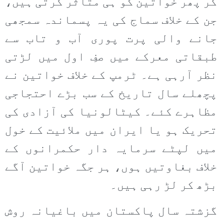
کر پھر خواتین کو ہی متاثر کرتی ہیں،
جن کے خلاف سماج کی یہ پسماندہ سمجھی
جانے والی پرت پوری آب و تاب سے
طبقاتی معرکے میں صفِ اول میں لڑتی
نظر آرہی ہے۔ ٹرمپ کے خلاف خواتین نے
پچھلے سال تاریخ کے سب بڑے احتجاجی
مظاہرے کئے۔ کیٹالونیا کی آزادی کی
تحریک ہو یا ایران میں ملائیت کے خول
میں لپٹے سرمایہ دار حکمرانوں کے
خلاف بغاوتیں ہوں، ہر جگہ خواتین آگے
بڑھ کر لڑ رہی ہیں۔
گزشتہ سال پاکستان میں باغیانہ روش