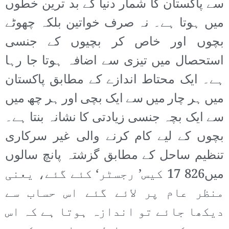
سے پاکستان کا شمار دنیا کے بد ترین خطوں
میں ہوتا ہے۔ نہ صرف خواتین بلکہ چھوٹے
بچوں اور خاص کر بچیوں کے جنسی
استحصال میں تیزی سے اضافہ ہوتا جا رہا
ہے۔ ایک محتاط اندازے کے مطابق پاکستان
میں ہر چار میں سے ایک بچی اور ہر چھ میں
سے ایک بچہ جنسی زیادتی کا نشانہ بنتا ہے۔
بچوں کے لیے کام کرنے والی غیر سرکاری
تنظیم ساحل کے مطابق گزشتہ پانچ سالوں
میں826 17 کیس’ رجسٹر‘ کئے گئے، یعنی
منظر عام پر لائے گئے اس حساب سے
دیکھا جائے تو اندازہ ہوتا ہے کہ اس