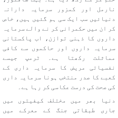
نارمل اور کمزور سرمایہ دارانہ
دنیائیں سب ایک سی ہو گئیں ہیں، خاص
کر ان میں حکمرانی کر نے والے سرمایہ
داروں کا ذہنی توازن، اب پاکستانی
سرمایہ داروں اور حاکموں سے کافی
مماثلت رکھتا ہے۔ ٹرمپ جیسے
نفسیاتی مریض کا سرمایہ داری کے
کعبے کا صدر منتخب ہونا سرمایہ داری
کی صحت کی درست عکاسی کر رہا ہے۔
دنیا بھر میں مختلف کیفیتوں میں
جاری طبقاتی جنگ کے معرکے میں