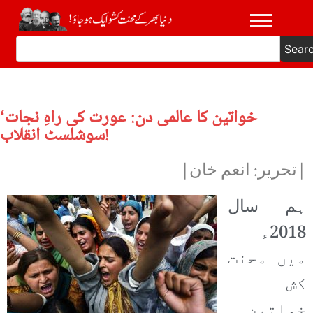
Sear
خواتین کا عالمی دن: عورت کی راہِ نجات‘
سوشلسٹ انقلاب!
|تحریر: انعم خان|
ہم سال
2018ء
میں محنت
کش
خواتین