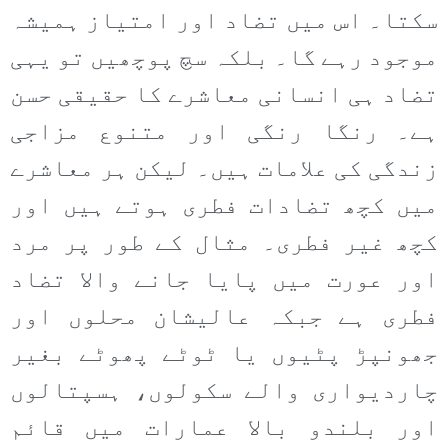
سکتا۔ اس میں تضاد اور امتیاز ہمیشہ
موجود رہے گا۔ بلکہ سچ پوچھیں تو یہی
تضاد ہی انسانی معاشرے کا حقیقی حسن
ہے۔ رنگا رنگی اور متنوع مزاجی
زندگی کی علامات ہیں۔ لیکن ہر معاشرے
میں کچھ تضادات فطری ہوتے ہیں اور
کچھ غیر فطری۔ مثال کے طور پر مرد
اور عورت میں پایا جانے والا تضاد
فطری ہے جبکہ عالیشان محلوں اور
جھونپڑ پٹیوں یا ٹوٹے پھوٹے بغیر
چاردیواری والے سکولوں، ہسپتالوں
اور بلندو بالا عمارات میں قائم