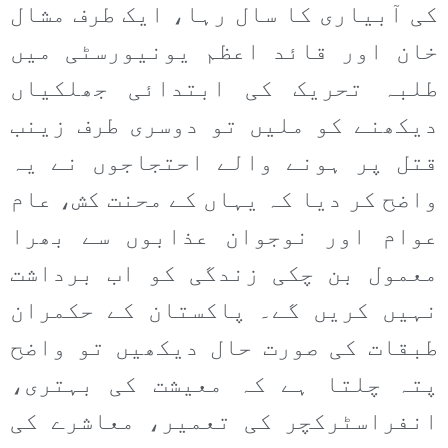
کی آبیاری کا سال رہا، ایک طرف مشال
خان اور قائد اعظم یونیورسٹی میں
طلبہ تحریک کی ابتدائی جھلکیاں
دیکھنے کو ملیں تو دوسری طرف زینب
قتل پر ہونے والے احتجاجوں نے یہ
واضح کر دیا کہ یہاں کے محنت کش، عام
عوام اور نوجوان عذابوں سے بھرا
معمول بن چکی زندگی کو اب برداشت
نہیں کریں گے۔ پاکستان کے حکمران
طبقات کی صورت حال دیکھیں تو واضح
پتہ چلتا ہے کہ معیشت کی بہتری،
انفراسٹرکچر کی تعمیر، معاشرے کی