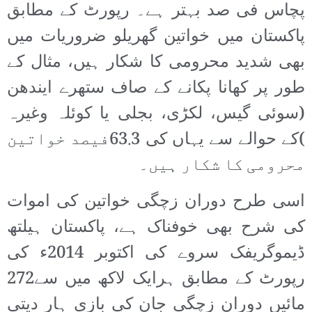
پچاس فی صد بہتر ہے۔ رپورٹ کے مطابق
پاکستان میں خواتین گھریلو ضروریات میں
بھی شدید محرومی کا شکار ہیں، مثال کے
طور پر کھانا پکانے کے صاف ستھرے ایندھن
(سوئی گیس، لکڑی، بجلی یا کوئلہ وغیرہ
)کے حوالے سے یہاں کی 63.3فیصد خواتین
محرومی کا شکار ہیں۔
اسی طرح دوران زچگی خواتین کی اموات
کی شرح بھی خوفناک ہے، پاکستان ہیلتھ
ڈیموگریفک سروے کی اکتوبر 2014ء کی
رپورٹ کے مطابق ہرایک لاکھ میں سے272
مائیں دوران زچگی جان کی بازی ہار دیتی