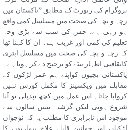
والی عالمی ادارۂ صحت کے مرتب کردہ
پروگرام کی رپورٹ کے مطابق ’’پاکستان میں
زچہ و بچہ کی صحت میں مسلسل کمی واقع
ہو رہی ہے، جس کی سب سے بڑی وجہ
تعلیم کی کمی اور غربت ہے۔ ان کا کہنا تھا
کہ زچہ و بچہ کی صحت میں مسلسل ابتری
کاثقافتی اظہار بیٹے کو ترجیح دے کر ہوتا ہے۔
پاکستانی بچیوں کواپنے ہم عمر لڑکوں کے
مقابلے میں ویکسینز کا مکمل کورس نہیں
کروایا جاتا۔ اس عمل میں کچھ تبدیلی تو آنا
شروع ہوئی لیکن گزشتہ تیس سالوں سے
موجود اس نابرابری کا مطلب یہ کہ نوجوان
لڑکیاں اور خواتین قابلِ علاج بیماریوں کا