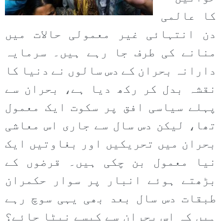
کا عالمی
دن انتہائی غیر معمولی حالات میں
منانے کی طرف جا رہے ہیں۔ سرمایہ
دارانہ بحران کے دس سالوں نے دنیا کا
نقشہ بدل کر رکھ دیا ہے، بحران سے
پہلے سیاسی افق پر سکوت ایک معمول
تھا، لیکن دس سال سے جاری اس معاشی
بحران میں تحریکیں اور بغاوتیں ایک
نیا معمول بن چکی ہیں۔ قرضوں کے
بڑھتے ہوئے انبار پر سوار حکمران
طبقات دس سال بعد بھی یہی سوچ رہے
ہیں کہ اس بحران سے کیسے نپٹا جائے؟