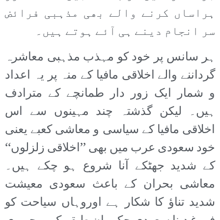
ہراساں کرنے والے بھی مذہبی فرائض
سر انجام دینے ہی آئے ہوتے ہیں۔
ہر سانس پر خود کو مہذب مذہبی معاشرہ
گرداننے والے اخلاقی مافیا کے منہ پر یہ اعداد
و شمار ایک زور دار طمانچے کے مترادف
ہیں۔ لیکن گذشتہ چند مہینوں سے اس
اخلاقی مافیا کے سیاسی و معاشی کعبے یعنی
خود سعودی عرب میں بھی ’’اخلاقی زلزلوں‘‘
کے شدید جھٹکے آنا شروع ہو چکے ہیں۔
معاشی بحران کے باعث سعودی معیشت
شدید تناؤ کا شکار ہے اوروہاں سیاحت کو