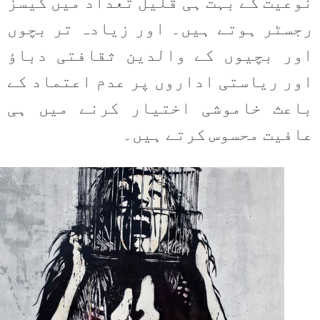
نوعیت کے بہت ہی قلیل تعداد میں کیسز
رجسٹر ہوتے ہیں۔ اور زیادہ تر بچوں
اور بچیوں کے والدین ثقافتی دباؤ
اور ریاستی اداروں پر عدم اعتماد کے
باعث خاموشی اختیار کرنے میں ہی
عافیت محسوس کرتے ہیں۔