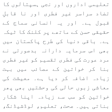
تعلیمی اداروں اور نجی ہسپتالوں کا
تضاد سراسر غیر فطری اور نا قابلِ
قبول ہے۔ اور یہ انسانی سماج کے
حقیقی حسن کے ماتھے پر کلنک کا ٹیکہ
ہے۔ باقی دنیا کی طرح پاکستان میں
بھی اس سرمایہ دارانہ بدصورتی نے
مرد عورت کی فطری تقسیم کو غیر فطری
بنا کر خواتین کے مصائب میں بہت
زیادہ اضافہ کر دیا ہے۔ معیشت کی
معاشی زبوں حالی کی وحشتیں بھی پھر
خواتین کو سب سے زیادہ اپنا شکار
بناتی ہیں۔ صحت، تعلیم، لوڈشیڈنگ،