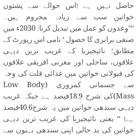
حاصل نہیں ہے !اس حوالے سے پشتون
خواتین سب سے زیادہ محروم ہیں۔
‘‘’وعدوں کو عمل میں تبدیل کرنا: 2030ء میں
صنفی برابری کا حصول ‘ نامی اس رپورٹ کے
مطابق؛ نائیجیریا کے غریب ترین دیہی
علاقوں، ساحلی اور مغربی افریقی علاقوں
کی فیولانی خواتین میں غذائی قلت کی وجہ
سے جسمانی کمزوری (Low Body
Mass)کی شرح 18.9فیصد ہے جبکہ غریب
دیہی سندھی خواتین میں یہ شرح40.6فیصد
ہے! ‘‘ یعنی نائیجیریا کی غریب ترین دیہی
خواتین کی بد حالی اپنی سندھی بہنوں سے