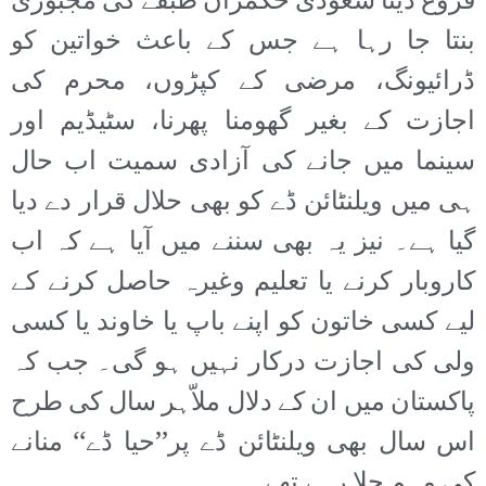
فروغ دینا سعودی حکمران طبقے کی مجبوری
بنتا جا رہا ہے جس کے باعث خواتین کو
ڈرائیونگ، مرضی کے کپڑوں، محرم کی
اجازت کے بغیر گھومنا پھرنا، سٹیڈیم اور
سینما میں جانے کی آزادی سمیت اب حال
ہی میں ویلنٹائن ڈے کو بھی حلال قرار دے دیا
گیا ہے۔ نیز یہ بھی سننے میں آیا ہے کہ اب
کاروبار کرنے یا تعلیم وغیرہ حاصل کرنے کے
لیے کسی خاتون کو اپنے باپ یا خاوند یا کسی
ولی کی اجازت درکار نہیں ہو گی۔ جب کہ
پاکستان میں ان کے دلال ملاّہر سال کی طرح
اس سال بھی ویلنٹائن ڈے پر’’حیا ڈے‘‘ منانے
کی مہم چلا رہے تھے۔