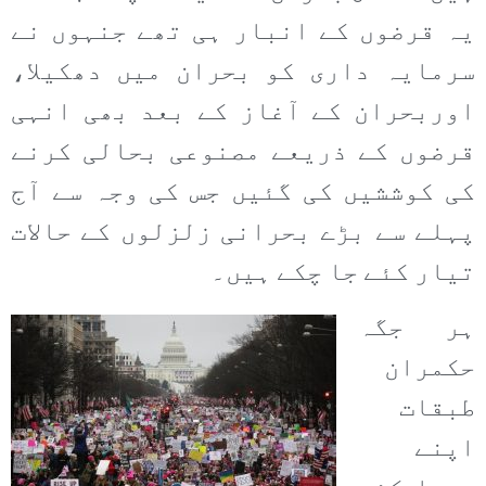
یہ قرضوں کے انبار ہی تھے جنہوں نے
سرمایہ داری کو بحران میں دھکیلا،
اوربحران کے آغاز کے بعد بھی انہی
قرضوں کے ذریعے مصنوعی بحالی کرنے
کی کوششیں کی گئیں جس کی وجہ سے آج
پہلے سے بڑے بحرانی زلزلوں کے حالات
تیار کئے جا چکے ہیں۔
ہر جگہ
حکمران
طبقات
اپنے