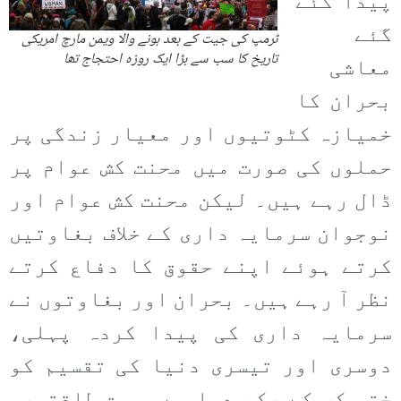
پیدا کئے
گئے
ٹرمپ کی جیت کے بعد ہونے والا ویمن مارچ امریکی
تاریخ کا سب سے بڑا ایک روزہ احتجاج تھا
معاشی
بحران کا
خمیازہ کٹوتیوں اور معیار زندگی پر
حملوں کی صورت میں محنت کش عوام پر
ڈال رہے ہیں۔ لیکن محنت کش عوام اور
نوجوان سرمایہ داری کے خلاف بغاوتیں
کرتے ہوئے اپنے حقوق کا دفاع کرتے
نظر آ رہے ہیں۔ بحران اور بغاوتوں نے
سرمایہ داری کی پیدا کردہ پہلی،
دوسری اور تیسری دنیا کی تقسیم کو
ختم کر کے رکھ دیا ہے۔ بہت طاقتور،