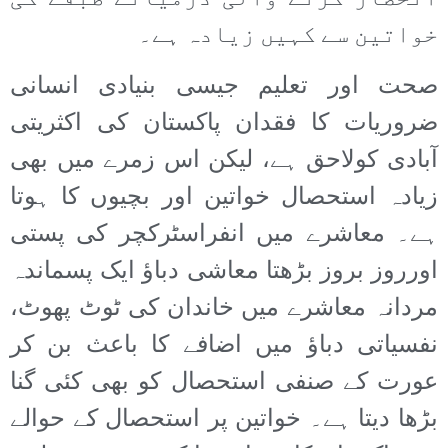
خواتین سے کہیں زیادہ ہے۔
صحت اور تعلیم جیسی بنیادی انسانی
ضروریات کا فقدان پاکستان کی اکثریتی
آبادی کولاحق ہے، لیکن اس زمرے میں بھی
زیادہ استحصال خواتین اور بچیوں کا ہوتا
ہے۔ معاشرے میں انفراسٹرکچر کی پستی
اورروز بروز بڑھتا معاشی دباؤ ایک پسماندہ
مردانہ معاشرے میں خاندان کی ٹوٹ پھوٹ،
نفسیاتی دباؤ میں اضافے کا باعث بن کر
عورت کے صنفی استحصال کو بھی کئی گنا
بڑھا دیتا ہے۔ خواتین پر استحصال کے حوالے