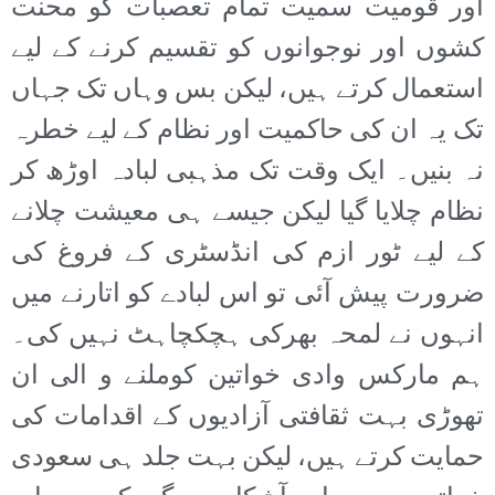
اور قومیت سمیت تمام تعصبات کو محنت
کشوں اور نوجوانوں کو تقسیم کرنے کے لیے
استعمال کرتے ہیں، لیکن بس وہاں تک جہاں
تک یہ ان کی حاکمیت اور نظام کے لیے خطرہ
نہ بنیں۔ ایک وقت تک مذہبی لبادہ اوڑھ کر
نظام چلایا گیا لیکن جیسے ہی معیشت چلانے
کے لیے ٹور ازم کی انڈسٹری کے فروغ کی
ضرورت پیش آئی تو اس لبادے کو اتارنے میں
انہوں نے لمحہ بھرکی ہچکچاہٹ نہیں کی۔
ہم مارکس وادی خواتین کوملنے و الی ان
تھوڑی بہت ثقافتی آزادیوں کے اقدامات کی
حمایت کرتے ہیں، لیکن بہت جلد ہی سعودی