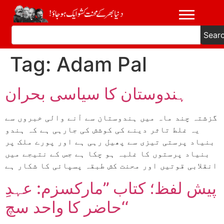
Sear
Tag:
Adam Pal
ہندوستان کا سیاسی بحران
گزشتہ چند ماہ میں ہندوستان سے آنے والی خبروں سے
یہ غلط تاثر دینے کی کوشش کی جارہی ہے کہ ہندو
بنیاد پرستی تیزی سے پھیل رہی ہے اور پورے ملک پر
بنیاد پرستوں کا غلبہ ہو چکا ہے جس کے نتیجے میں
انقلابی قوتیں اور محنت کش طبقہ پسپائی کا شکار ہے
پیش لفظ؛ کتاب ’’مارکسزم: عہدِ
حاضر کا واحد سچ‘‘