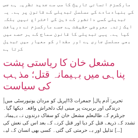
مارکسزم انسانی تاریخ کا سب سے جدید نظریہ ہے جس
کی بنیادمادے کی مسلسل تبدیلی کے قانون پر ہے۔ یہ
تبدیلی کسی دانشور کے ذہن کی اختراع نہیں بلکہ
ایک زندہ معروضی حقیقت ہے جسے مارکسزم نے دریافت
کیا ہے۔ یہی تبدیلی کا قانون سماج کے ہر حصے میں
بھی مسلسل جاری ہے اور مقدار کو معیار میں تبدیل
کرتا ہے
مشعل خان کا ریاستی پشت
پناہی میں بہیمانہ قتل؛ مذہب
کی سیاست
|تحریر: آدم پال| جمعرات 13اپریل کو مردان یونیورسٹی میں
درندگی اور بربریت پر مبنی ایک دلخراش واقعہ دیکھا گیا۔
جرنلزم کے طالبعلم مشعل خان کو سفاک درندوں نے بہیمانہ
تشدد کے ذریعے قتل کر دیا اور قتل کرنے کے بعد اس کی نعش کی
تذلیل اور بے حرمتی کی گئی۔ کسی بھی انسان کے لیے […]