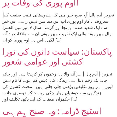
اوم پوری کی وفات پر!
|تحریر: آدم پال| آج صبح خبر ملی کہ ہندوستانی فلمی صنعت کے
معروف اداکار اوم پوری اب اس دنیا میں نہیں رہے۔ اس خبر
سے ایک شدید صدمہ پہنچا اور گزشتہ سال لاہور میں الحمرا
ہال میں ہونے والی ایک تقریب میں ہوئی ان سے ملاقات یاد آنے
لگی۔ اس دن اوم پوری کو ان […]
پاکستان: سیاست دانوں کی نورا
کشتی اور عوامی شعور
تحریر: | آدم پال | ہر آنے والا دن زخموں کو کریدتا ہے۔ اور جاتے
جاتے نئے زخم دیتا ہے۔ زندگی کی اذیتیں کم ہونے کا نام نہیں
لیتیں۔ ہر روز تکلیفیں بڑھتی چلی جاتی ہیں۔ محنت کشوں کی
زندگیوں سے خوشیاں روٹھ چکی ہیں جبکہ دوسری جانب
حکمران طبقات کے لیے دکھ، تکلیف اور […]
اسٹیج ڈرامہ: وہ صبح ہم ہی