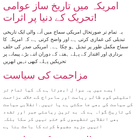
امریکہ میں تاریخ ساز عوامی
تحریک کے دنیا پر اثرات!
یہ تمام تر صورتحال امریکی سماج میں آنے والی ایک تاریخی
تبدیلی کی غمازی کرتی ہے اور واضح کرتی ہے کہ امریکہ کا
سماج مکمل طور پر تبدیل ہو چکا ہے۔ امریکی صدر کی حلف
برداری اور اقتدار کے پہلے ہفتے کے دوران اتنے بڑے پیمانے پر
تحریکیں پہلے کبھی نہیں ابھریں
مزاحمت کی سیاست
ایسے میں یہ سوا ل ابھرتا ہے کہ کیا تمام تر
اسٹیٹس کو، ظالم ریاست اور سامراج کے خلاف مزاحمت
کی سیاست کی بھی جا سکتی ہے یا نہیں۔انقلابی سیاست
کی تاریخ گواہ ہے کہ بد ترین ریاستی جبر اور تشدد
بھی انقلابی تنظیموں کو ختم نہیں کر سکا بلکہ
انہیں مزید مضبوط کرنے کا باعث بنا ہے