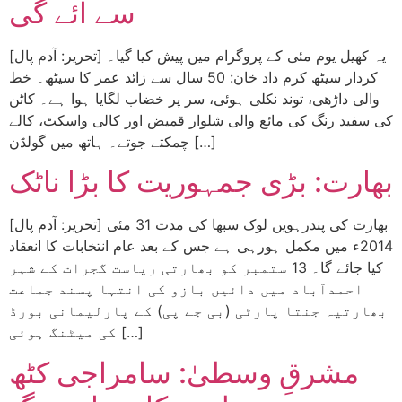
سے آئے گی
یہ کھیل یوم مئی کے پروگرام میں پیش کیا گیا۔ [تحریر: آدم پال]
کردار سیٹھ کرم داد خان: 50 سال سے زائد عمر کا سیٹھ۔ خط
والی داڑھی، توند نکلی ہوئی، سر پر خضاب لگایا ہوا ہے۔ کاٹن
کی سفید رنگ کی مائع والی شلوار قمیض اور کالی واسکٹ، کالے
چمکتے جوتے۔ ہاتھ میں گولڈن […]
بھارت: بڑی جمہوریت کا بڑا ناٹک
[تحریر: آدم پال] بھارت کی پندرہویں لوک سبھا کی مدت 31 مئی
2014ء میں مکمل ہورہی ہے جس کے بعد عام انتخابات کا انعقاد
کیا جائے گا۔ 13 ستمبر کو بھارتی ریاست گجرات کے شہر
احمدآباد میں دائیں بازو کی انتہا پسند جماعت
بھارتیہ جنتا پارٹی (بی جے پی) کے پارلیمانی بورڈ
کی میٹنگ ہوئی […]
مشرقِ وسطیٰ: سامراجی کٹھ