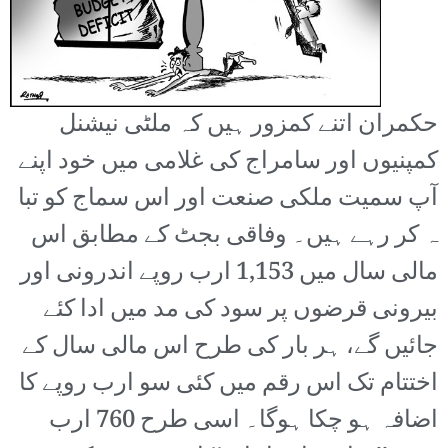
حکمران اتنے کمزور ہیں کہ ملٹی نیشنل
کمپنیوں اور سامراج کی غلامی میں خود اپنے
آپ سمیت ملکی صنعت اور اس سماج کو تبا
ہ کر رہے ہیں۔ وفاقی بجٹ کے مطابق اس
مالی سال میں 1,153 ارب روپے اندرونی اور
بیرونی قرضوں پر سود کی مد میں ادا کئے
جائیں گے، ہر بار کی طرح اس مالی سال کے
اختتام تک اس رقم میں کئی سو ارب روپے کا
اضافہ ہو چکا ہوگا۔ اسی طرح 760 ارب