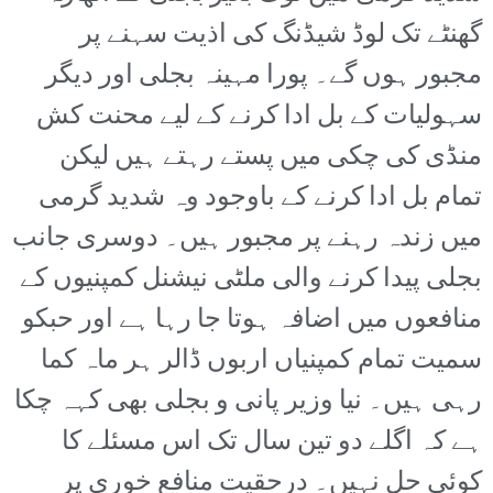
گھنٹے تک لوڈ شیڈنگ کی اذیت سہنے پر
مجبور ہوں گے۔ پورا مہینہ بجلی اور دیگر
سہولیات کے بل ادا کرنے کے لیے محنت کش
منڈی کی چکی میں پستے رہتے ہیں لیکن
تمام بل ادا کرنے کے باوجود وہ شدید گرمی
میں زندہ رہنے پر مجبور ہیں۔ دوسری جانب
بجلی پیدا کرنے والی ملٹی نیشنل کمپنیوں کے
منافعوں میں اضافہ ہوتا جا رہا ہے اور حبکو
سمیت تمام کمپنیاں اربوں ڈالر ہر ماہ کما
رہی ہیں۔ نیا وزیر پانی و بجلی بھی کہہ چکا
ہے کہ اگلے دو تین سال تک اس مسئلے کا
کوئی حل نہیں۔ درحقیت منافع خوری پر