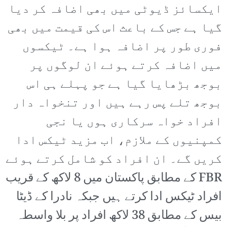
ایکسائز ڈیوٹی میں بھی اضافہ کر دیا
گیا ہے جس کے باعث اس کی قیمت میں بھی
فوری طور پر اضافہ ہوا ہے۔ ٹیکسوں
میں اضافہ کرتے ہوئے ان لوگوں پر
بوجھ بڑھایا گیا ہے جو پہلے ہی اس
بوجھ تلے پس رہے ہیں اور تنخواہ دار
افراد خواہ سرکاری ہوں یا نجی
کمپنیوں کے ملازم، اب مزید ٹیکس ادا
کریں گے۔ ان افراد کو شامل کرتے ہوئے
FBR کے مطابق پاکستان میں 8 لاکھ کے قریب
افراد ٹیکس ادا کرتے ہیں جبکہ نادرا کے ڈیٹا
بیس کے مطابق 38 لاکھ افراد پر بلا واسطہ