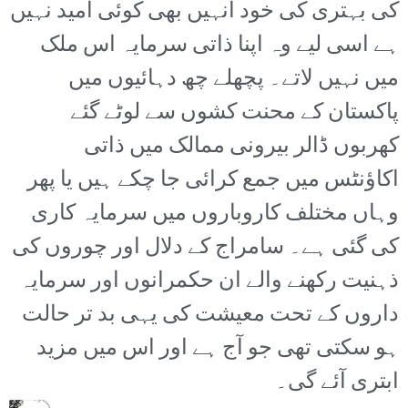
کی بہتری کی خود انہیں بھی کوئی امید نہیں
ہے اسی لیے وہ اپنا ذاتی سرمایہ اس ملک
میں نہیں لاتے۔ پچھلے چھ دہائیوں میں
پاکستان کے محنت کشوں سے لوٹے گئے
کھربوں ڈالر بیرونی ممالک میں ذاتی
اکاؤنٹس میں جمع کرائی جا چکے ہیں یا پھر
وہاں مختلف کاروباروں میں سرمایہ کاری
کی گئی ہے۔ سامراج کے دلال اور چوروں کی
ذہنیت رکھنے والے ان حکمرانوں اور سرمایہ
داروں کے تحت معیشت کی یہی بد تر حالت
ہو سکتی تھی جو آج ہے اور اس میں مزید
ابتری آئے گی۔