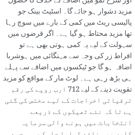
اور شرح نمو میں اضافے کے حدف کا حصول
مزید دشوار ہو جائے گا۔ اسٹیٹ بینک جو
پالیسی ریٹ میں کمی کے بارے میں سوچ رہا
تھا مزید محتاط ہو گیا ہے۔ اگر قرضوں میں
سہولت کے لیے یہ کمی ہوتی بھی ہے تو
افراط زر کی وجہ سے مہنگائی میں ہوشربا
اضافہ ہو گا جو ٹیکسوں میں اضافے سے پہلے
ہی بڑھ رہی ہے۔ لوٹ مار کے مواقع کو مزید
تقویت دینے کے لیے 712 ارب روپے کی رقم
ترقیاتی اخراجات کے لیے مختص کی گئی
ہے تا کہ نئے ٹھیکوں کے ذریعے
انتخابات میں ہونے والی سرمایہ
کاری پر منافع کمایا جاسکے۔ موجودہ