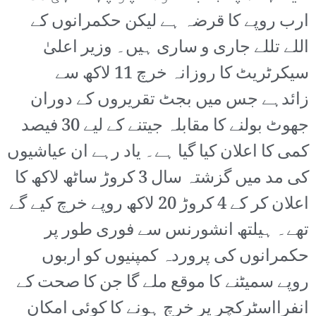
ارب روپے کا قرضہ ہے لیکن حکمرانوں کے
اللے تللے جاری و ساری ہیں۔ وزیر اعلیٰ
سیکرٹریٹ کا روزانہ خرچ 11 لاکھ سے
زائدہے جس میں بجٹ تقریروں کے دوران
جھوٹ بولنے کا مقابلہ جیتنے کے لیے 30 فیصد
کمی کا اعلان کیا گیا ہے۔ یاد رہے ان عیاشیوں
کی مد میں گزشتہ سال 3 کروڑ ساٹھ لاکھ کا
اعلان کر کے 4 کروڑ 20 لاکھ روپے خرچ کیے گے
تھے۔ ہیلتھ انشورنس سے فوری طور پر
حکمرانوں کی پروردہ کمپنیوں کو اربوں
روپے سمیٹنے کا موقع ملے گا جن کا صحت کے
انفرااسٹرکچر پر خرچ ہونے کا کوئی امکان