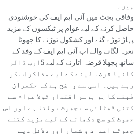
ہیں۔
وفاقی بجٹ میں آئی ایم ایف کی خوشنودی
حاصل کرنے کے لیے عوام پر ٹیکسوں کے مزید
پہاڑ توڑے گئے اور کشکول توڑنے کا جھوٹا
نعرہ لگانے والے اب آئی ایم ایف کے وفد کے
ساتھ پچھلا قرضہ اتارنے کے لیے 5ارب ڈالر
کانیا قرضہ لینے کے لیے مذاکرات کر
رہے ہیں۔ اسی سے واضح ہے کہ حکمران
طبقے کا ہر برسر اقتدار ٹولا عوام سے
کتنی ڈھٹائی سے جھوٹ بولتا ہے اور اس
جھوٹ کو سچ دکھانے کے لیے مزید کتنے
جھوٹے اعداد و شمار اور دلائل دیے