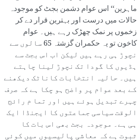
ماہرین‘‘ اس عوام دشمن بجٹ کو موجودہ
حالات میں درست اور بہترین قرار دے کر
زخموں پر نمک چھڑک رہے ہیں۔ عوام
کاخون تو یہ حکمران گزشتہ 65 سالوں سے
نچوڑ ہی رہے ہیں لیکن اب اس بجٹ سے
ہڈیوں کا گودا تک نچوڑ لینا چاہتے
ہیں۔ حالیہ انتخابات کاناٹک دیکھنے
کے بعد عوام پر واضح ہو چکا ہے کہ صرف
چہرے تبدیل ہوئے ہیں اور تما م رائج
الوقت سیاسی جماعتوں کا ایجنڈا ایک
ہی ہے۔ موجودہ بجٹ بھی اس بات کا
ثبوت ہے کہ معاشی پالیسیوں میں کوئی