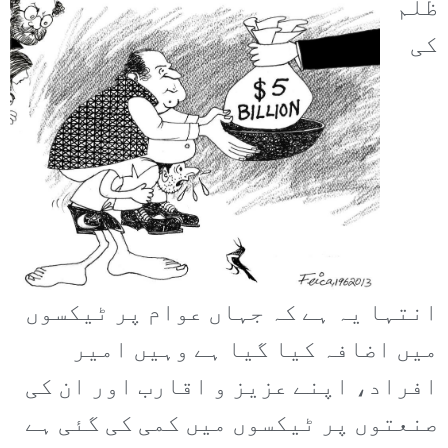
ظلم
کی
انتہا یہ ہے کہ جہاں عوام پر ٹیکسوں
میں اضافہ کیا گیا ہے وہیں امیر
افراد، اپنے عزیز و اقارب اور ان کی
صنعتوں پر ٹیکسوں میں کمی کی گئی ہے