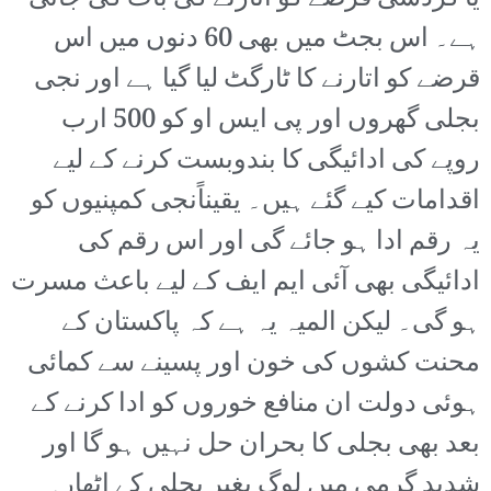
ہے۔ اس بجٹ میں بھی 60 دنوں میں اس
قرضے کو اتارنے کا ٹارگٹ لیا گیا ہے اور نجی
بجلی گھروں اور پی ایس او کو 500 ارب
روپے کی ادائیگی کا بندوبست کرنے کے لیے
اقدامات کیے گئے ہیں۔ یقیناًنجی کمپنیوں کو
یہ رقم ادا ہو جائے گی اور اس رقم کی
ادائیگی بھی آئی ایم ایف کے لیے باعث مسرت
ہو گی۔ لیکن المیہ یہ ہے کہ پاکستان کے
محنت کشوں کی خون اور پسینے سے کمائی
ہوئی دولت ان منافع خوروں کو ادا کرنے کے
بعد بھی بجلی کا بحران حل نہیں ہو گا اور
شدید گرمی میں لوگ بغیر بجلی کے اٹھارہ