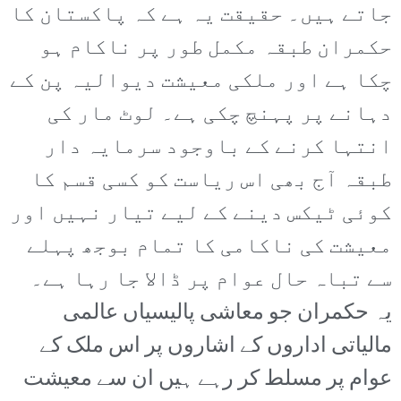
جاتے ہیں۔ حقیقت یہ ہے کہ پاکستان کا
حکمران طبقہ مکمل طور پر ناکام ہو
چکا ہے اور ملکی معیشت دیوالیہ پن کے
دہانے پر پہنچ چکی ہے۔ لوٹ مار کی
انتہا کرنے کے باوجود سرمایہ دار
طبقہ آج بھی اس ریاست کو کسی قسم کا
کوئی ٹیکس دینے کے لیے تیار نہیں اور
معیشت کی ناکامی کا تمام بوجھ پہلے
سے تباہ حال عوام پر ڈالا جا رہا ہے۔
یہ حکمران جو معاشی پالیسیاں عالمی
مالیاتی اداروں کے اشاروں پر اس ملک کے
عوام پر مسلط کر رہے ہیں ان سے معیشت