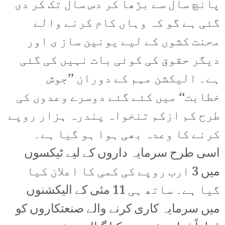
پانچ سال سے بڑھا کر دس سال تک کر دی
گئی ہے گو کہ وہاں کام کرنے والے
محنت کشوں کے لیے یونین ساز ی اور
دیگر حقوق کی کوئی بات نہیں کی گئی
ہے۔ الیکشن مہم کے دوران ’’جوش
خطابت‘‘ میں کئے گئے دوسرے وعدوں کی
طرح کم ازکم تنخواہ پندرہ ہزار روپے
کرنے کا وعدہ بھی ہوا ہو گیا ہے۔
اسی طرح سرمایہ داروں کے لیے ٹیکسوں
میں 3 ارب روپے کی کمی کا اعلان کیا
گیا ہے۔ ساتھ ہی 11 مئی کے الیکشنوں
میں سرمایہ کاری کرنے والے صنعتکاروں کو