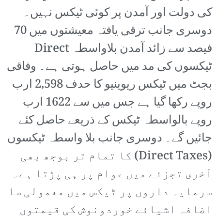
کی دولت اور آمدن پر کوئی ٹیکس نہیں۔
دوسری جانب ترقی یافتہ معیشتوں میں 70
فیصد سے زائد آمدن بلاواسطہ Direct
ٹیکسوں کی مد میں حاصل ہوتی ہے۔ وفاقی
بجٹ میں ٹیکس ریوینیو کا حدف 2,598 ارب
روپے رکھا گیا ہے جس میں سے 1622 ارب
روپے بالواسطہ ٹیکس کے ذریعے حاصل کئے
جائیں گے۔ دوسری جانب بلا واسطہ ٹیکسوں
(Direct Taxes) کا تمام تر بوجھ بھی
آخری تجزئے میں عوام پر ہی پڑتا ہے۔
سرمایہ داروں پر ٹیکس میں معمولی سا
اضافہ اشیائے خوردونوش کی قیمتوں