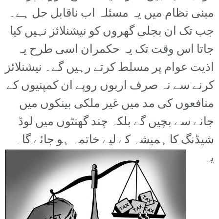
مبنی نظام میں یہ مسئلہ اب ناقابل حل ہے۔
جب تک ان بجلی گھروں کو نیشنلائز نہیں کیا
جاتا اس وقت تک یہ حکمران اسی طرح یہ
اذیت عوام پر مسلط کرتے رہیں گے۔ نیشنلائز
کرنے سے نہ صرف اربوں روپے ان کمپنیوں کے
منافعوں کی مد میں غیر ملکی بینکوں میں
جانے سے بچیں گے بلکہ چند گھنٹوں میں لوڈ
شیڈنگ کا ہمیشہ کے لیے خاتمہ ہو جائے گا۔
یہ