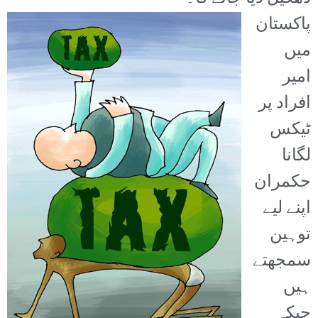
پاکستان
میں
امیر
افراد پر
ٹیکس
لگانا
حکمران
اپنے لیے
توہین
سمجھتے
ہیں
جبکہ