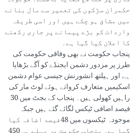
حکمران سڑکوں کی تعمیر سے مال بنانے
میں مشاق ہو چکے ہیں اور اسی طریقہ
واردات کو بڑے پیمانے پر جاری رکھنے
کا اعلان کیا گیا ہے۔
پنجاب حکومت نے بھی وفاقی حکومت کی
طرز پر مزدور دشمن ایجنڈے کو آگے بڑھایا
ہے اور ہیلتھ انشورنش جیسی عوام دشمن
اسکیمیں متعارف کرواتے ہوئے لوٹ مار کی
راہیں کھولی ہیں۔ پنجاب کے بجٹ میں 30
فیصد اضافی ٹیکس لگائے گئے ہیں جبکہ
موجودہ ٹیکسوں میں 48فیصد اضافہ کیا
گیا ہے۔ پنجاب حکومت پر پہلے ہی 450