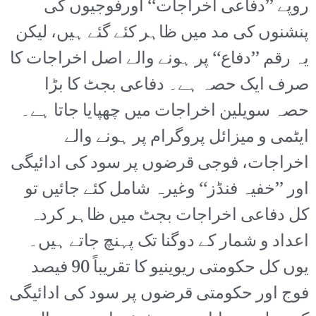
روپے ’’دفاعی اخراجات‘‘ اورفوجیوں کی
پنشنوں کی مد میں ظاہر کئے گئے ہیں، لیکن
یہ رقم ’’دفاع‘‘ پر ہونے والے اصل اخراجات کا
صرف ایک حصہ ہے۔ دفاعی بجٹ کا بڑا
حصہ سویلین اخراجات میں چھپایا جاتا ہے۔
ایٹمی و میزائل پروگرام پر ہونے والے
اخراجات، فوجی قرضوں پر سود کی ادائیگی
اور ’’خفیہ فنڈز‘‘ وغیرہ شامل کئے جائیں تو
کل دفاعی اخراجات بجٹ میں ظاہر کردہ
اعداد و شمار کے دوگنا تک پہنچ جاتے ہیں۔
یوں کل حکومتی ریوینیو کا تقریباً 90 فیصد
فوج اور حکومتی قرضوں پر سود کی ادائیگی