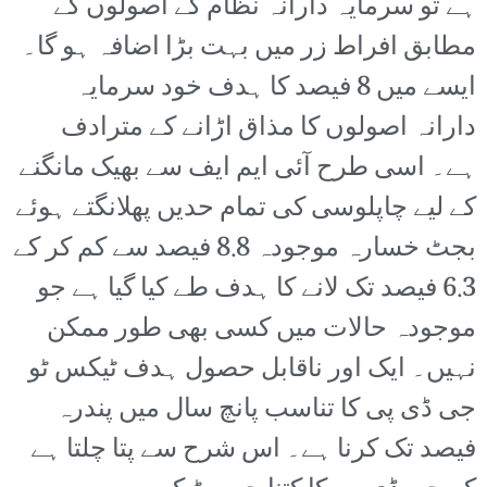
ہے تو سرمایہ دارانہ نظام کے اصولوں کے
مطابق افراط زر میں بہت بڑا اضافہ ہو گا۔
ایسے میں 8 فیصد کا ہدف خود سرمایہ
دارانہ اصولوں کا مذاق اڑانے کے مترادف
ہے۔ اسی طرح آئی ایم ایف سے بھیک مانگنے
کے لیے چاپلوسی کی تمام حدیں پھلانگتے ہوئے
بجٹ خسارہ موجودہ 8.8 فیصد سے کم کر کے
6.3 فیصد تک لانے کا ہدف طے کیا گیا ہے جو
موجودہ حالات میں کسی بھی طور ممکن
نہیں۔ ایک اور ناقابل حصول ہدف ٹیکس ٹو
جی ڈی پی کا تناسب پانچ سال میں پندرہ
فیصد تک کرنا ہے۔ اس شرح سے پتا چلتا ہے