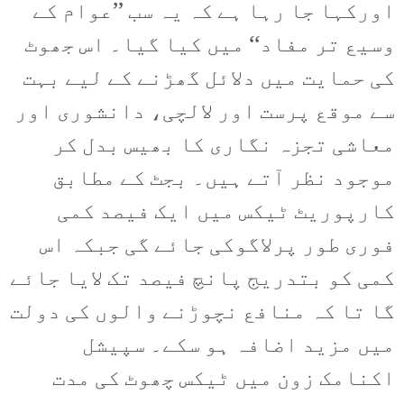
اورکہا جا رہا ہے کہ یہ سب ’’عوام کے
وسیع تر مفاد‘‘ میں کیا گیا۔ اس جھوٹ
کی حمایت میں دلائل گھڑنے کے لیے بہت
سے موقع پرست اور لالچی، دانشوری اور
معاشی تجزہ نگاری کا بھیس بدل کر
موجود نظر آتے ہیں۔ بجٹ کے مطابق
کارپوریٹ ٹیکس میں ایک فیصد کمی
فوری طور پرلاگوکی جائے گی جبکہ اس
کمی کو بتدریج پانچ فیصد تک لایا جائے
گا تا کہ منافع نچوڑنے والوں کی دولت
میں مزید اضافہ ہو سکے۔ سپیشل
اکنامک زون میں ٹیکس چھوٹ کی مدت