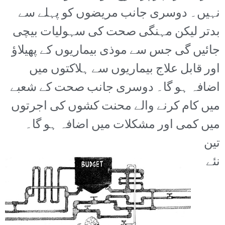
نہیں۔ دوسری جانب مریضوں کو پہلے سے
بدتر لیکن مہنگی صحت کی سہولیات بیچی
جائیں گی جس سے موذی بیماریوں کے پھیلاؤ
اور قابل علاج بیماریوں سے ہلاکتوں میں
اضافہ ہو گا۔ دوسری جانب صحت کے شعبے
میں کام کرنے والے محنت کشوں کی اجرتوں
میں کمی اور مشکلات میں اضافہ ہو گا۔
تین
نئے