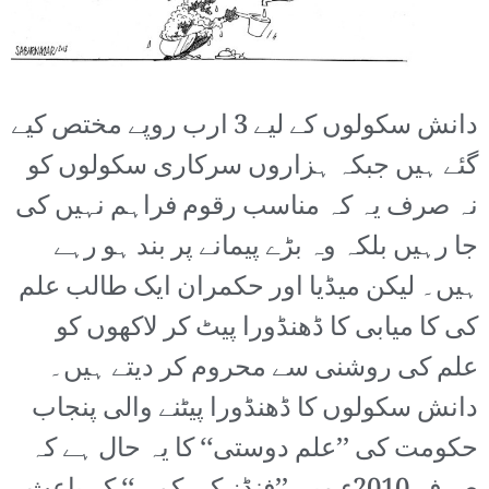
دانش سکولوں کے لیے 3 ارب روپے مختص کیے
گئے ہیں جبکہ ہزاروں سرکاری سکولوں کو
نہ صرف یہ کہ مناسب رقوم فراہم نہیں کی
جا رہیں بلکہ وہ بڑے پیمانے پر بند ہو رہے
ہیں۔ لیکن میڈیا اور حکمران ایک طالب علم
کی کا میابی کا ڈھنڈورا پیٹ کر لاکھوں کو
علم کی روشنی سے محروم کر دیتے ہیں۔
دانش سکولوں کا ڈھنڈورا پیٹنے والی پنجاب
حکومت کی ’’علم دوستی‘‘ کا یہ حال ہے کہ