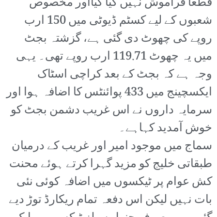
قطعاً فراموش نہیں کیا گیااور مخصوص
شعبوں کے لیے کسٹم ڈیوٹی میں 150 ارب
روپے کی چھوٹ دی گئی ہے، گزشتہ بجٹ
میں یہ چھوٹ 119.71 ارب روپے تھی۔ یہی
وجہ ہے کہ بجٹ کے بعد کراچی اسٹاک
ایکسچینج میں 433 پوائنٹس کا اضافہ ہوا اور
سرمایہ داروں نے اس غریب دشمن بجٹ کو
خوش آمدید کہاہے۔
سماج میں موجود امیر اور غریب کے درمیان
طبقاتی خلیج کو مزید گہرا کرتے ہوئے محنت
کش عوام پر ٹیکسوں میں اضافہ کوئی نئی
بات نہیں لیکن اس دفعہ تمام ریکارڈ توڑ دیے