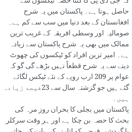
کہ جی ڈی پی کا کتنا حصہ ٹیکسوں سے
حاصل ہوتا ہے۔ پاکستان میں یہ شرح
افغانستان کے بعد دنیا میں سب سے کم ہے۔
صومالیہ اور وسطی افریقہ کے غریب ترین
ممالک میں بھی یہ شرح پاکستان سے زیادہ
ہے۔ امیر ترین افراد کو ٹیکسوں کی چھوٹ
دینے سے یہ شرح قطعاً نہیں بڑھے گی گو کہ
عوام پر 209 ارب روپے کے نئے ٹیکس لگائے
گئے ہیں جو گزشتہ سال سے 23فیصد زیادہ
ہیں۔
پاکستان میں بجلی کا بحران روز مرہ کی
بحث کا حصہ بن چکا ہے اور ہر وقت سرکلر
یا گردشی قرضے کو اتارنے کی بات کی جاتی