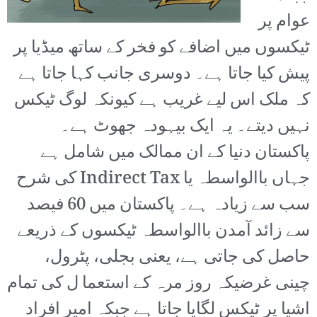
عوام پر
ٹیکسوں میں اضافے کو فخر کے ساتھ میڈیا پر
پیش کیا جاتا ہے۔ دوسری جانب کہا جاتا ہے
کہ ملک اس لیے غریب ہے کیونکہ لوگ ٹیکس
نہیں دیتے۔ یہ ایک بیہودہ جھوٹ ہے۔
پاکستان دنیا کے ان ممالک میں شامل ہے
جہاں باالواسطہ یا Indirect Tax کی شرح
سب سے زیادہ ہے۔ پاکستان میں 60 فیصد
سے زائد آمدن باالواسطہ ٹیکسوں کے ذریعے
حاصل کی جاتی ہے، یعنی بجلی، پٹرول،
چینی غرضیکہ روز مرہ کے استعما ل کی تمام
اشیا پر ٹیکس لگایا جاتا ہے جبکہ امیر افراد