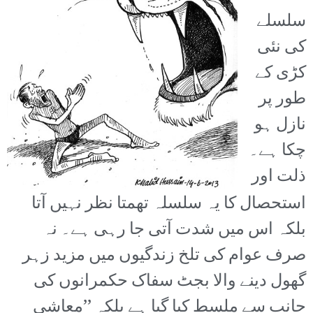
سلسلے
کی نئی
کڑی کے
طور پر
نازل ہو
چکا ہے۔
ذلت اور
استحصال کا یہ سلسلہ تھمتا نظر نہیں آتا
بلکہ اس میں شدت آتی جا رہی ہے۔ نہ
صرف عوام کی تلخ زندگیوں میں مزید زہر
گھول دینے والا بجٹ سفاک حکمرانوں کی
جانب سے ملسط کیا گیا ہے بلکہ ’’معاشی