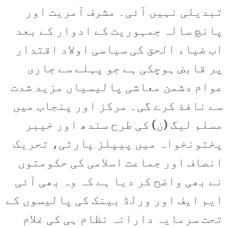
تبدیلی نہیں آئی۔ مشرف آمریت اور
پانچ سالہ جمہوریت کے ادوار کے بعد
اب ضیاء الحق کی سیاسی اولاد اقتدار
پر قابض ہوچکی ہے جو پہلے سے جاری
عوام دشمن معاشی پالیسیاں مزید شدت
سے نافذ کرے گی۔ مرکز اور پنجاب میں
مسلم لیگ (ن) کی طرح سندھ اور خیبر
پختونخواہ میں پیپلز پارٹی، تحریک
انصاف اور جماعت اسلامی کی حکومتوں
نے بھی واضح کر دیا ہے کہ وہ بھی آئی
ایم ایف اور ورلڈ بینک کی پالیسوں کے
تحت سرمایہ دارانہ نظام ہی کی غلام