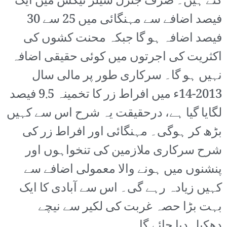
گئے ہیں۔ صرف جنرل سیلز ٹیکس میں ایک
فیصد اضافے سے مہنگائی میں 25 سے 30
فیصد اضافہ ہو گا جبکہ محنت کشوں کی
اکثریت کی اجرتوں میں کوئی حقیقی اضافہ
نہیں ہو گا۔ سرکاری طور پر مالی سال
2013-14ء میں افراط زر کا تخمینہ 9.5 فیصد
لگایا گیا ہے، درحقیقت یہ شرح اس سے کہیں
بڑھ کر ہوگی۔ مہنگائی اور افراط زر کی
شرح سرکاری ملازمین کی تنخواہوں اور
پنشنوں میں ہونے والا معمولی اضافے سے
کہیں زیادہ رہے گی۔ اس سے آبادی کا ایک
بہت بڑا حصہ غربت کی لکیر سے نیچے
دھکیل دیا جائے گا۔