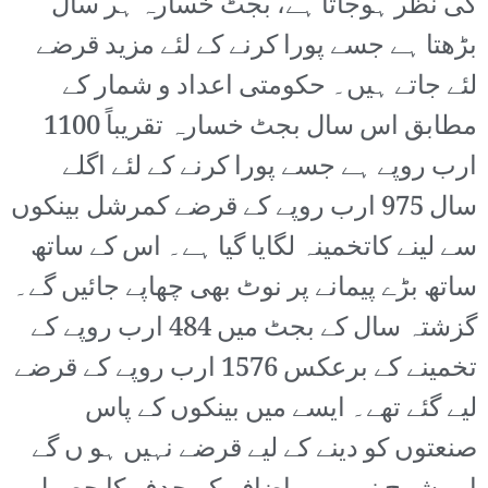
کی نظر ہوجاتا ہے، بجٹ خسارہ ہر سال
بڑھتا ہے جسے پورا کرنے کے لئے مزید قرضے
لئے جاتے ہیں۔ حکومتی اعداد و شمار کے
مطابق اس سال بجٹ خسارہ تقریباً 1100
ارب روپے ہے جسے پورا کرنے کے لئے اگلے
سال 975 ارب روپے کے قرضے کمرشل بینکوں
سے لینے کاتخمینہ لگایا گیا ہے۔ اس کے ساتھ
ساتھ بڑے پیمانے پر نوٹ بھی چھاپے جائیں گے۔
گزشتہ سال کے بجٹ میں 484 ارب روپے کے
تخمینے کے برعکس 1576 ارب روپے کے قرضے
لیے گئے تھے۔ ایسے میں بینکوں کے پاس
صنعتوں کو دینے کے لیے قرضے نہیں ہو ں گے