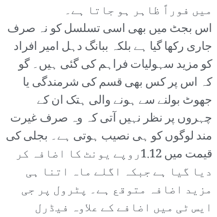
میں فوراً ظاہر ہو جاتا ہے۔
اس بجٹ میں بھی اسی تسلسل کو نہ صرف
جاری رکھا گیا ہے بلکہ ببانگ دہل امیر افراد
کو مزید سہولیات فراہم کی گئی ہیں۔ گو
کہ اس پر کس بھی قسم کی شرمندگی یا
جھوٹ بولنے سے ہونے والی ہتک ان کے
چہروں پر نظر نہیں آتی کہ وہ صرف غیرت
مند لوگوں کو ہی نصیب ہوتی ہے۔ بجلی کی
قیمت میں 1.12روپے یونٹ کا اضافہ کر
دیا گیا ہے جبکہ اگلے ماہ اتنا ہی
مزید اضافہ متوقع ہے۔ پٹرول پر جی
ایس ٹی میں اضافے کے علاوہ فیڈرل