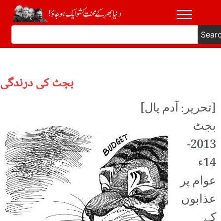
Sear
بجٹ کی درندگی
]
[تحریر: آدم پال
بجٹ
2013-
14ء
عوام پر
عذابوں
کے