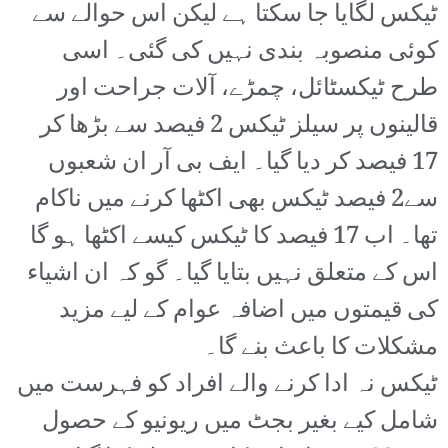
ٹیکس لگایا جا سکتا ہے لیکن اس حوالے سے
کوئی منصوبہ بندی نہیں کی گئی۔ اسی
طرح ٹیکسٹائل، چمڑے، آلات جراحت اور
قالینوں پر سیلز ٹیکس 2 فیصد سے بڑھا کر
17 فیصد کر دیا گیا۔ ایف بی آر ان شعبوں
سے2 فیصد ٹیکس بھی اکٹھا کرنے میں ناکام
تھا۔ اب 17 فیصد کا ٹیکس کیسے اکٹھا ہو گا
اس کے متعلق نہیں بتایا گیا۔ گو کہ ان اشیاء
کی قیمتوں میں اضافہ عوام کے لیے مزید
مشکلات کا باعث بنے گا۔
ٹیکس نہ ادا کرنے والے افراد کو فہرست میں
شامل کیے بغیر بجٹ میں ریونیو کے حصول