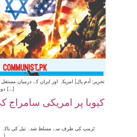
دورۂ چین کے بعد بھی کوئی فیصلہ کن اعلان نہیں ہو سکا اور ابھی بھی پہلے جیسی کیفیت برقرار ہے۔ اس سے قبل ٹرمپ […]
کیوبا پر امریکی سامراج ک
برسوں کی مسلسل یلغار کے بعد کیوبا انقلاب کو آخرکار کچلنے کا موقع د