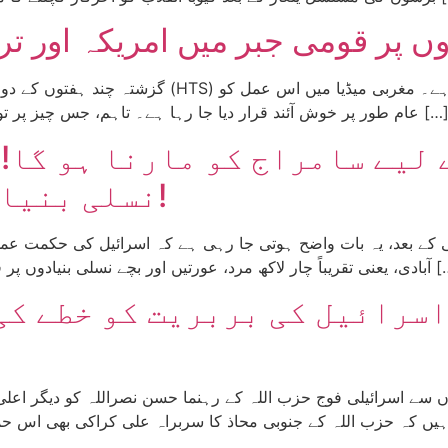
ں پر قومی جبر میں امریکہ اور ترک
گزشتہ چند ہفتوں کے دوران، ترکی کی حمایت یافتہ تن
طور پر خوش آئند قرار دیا جا رہا ہے۔ تاہم، جس چیز پر توجہ نہیں دی گئی، وہ ہے ترکی کی جانب سے شمال […]
 لیے سامراج کو مارنا ہو گا!
نسلی بنیادوں پر تباہ کر رہا ہے!
امی کے بعد، یہ بات واضح ہوتی جا رہی ہے کہ اسرائیل کی حکمت ع
ی بنیادوں پر قتلِ عام کی پالیسی کا شکار ہیں۔ اندھا دھند بمباری […]
اسرائیل کی بربریت کو خطے کی
سے اسرائیلی فوج حزب اللہ کے رہنما حسن نصراللہ کو دیگر اعلیٰ