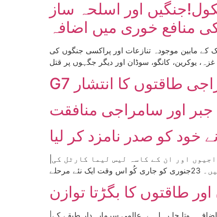
سکول!جنگیں اور اسلحہ ساز
کی منافع خوری میں اضافہ
لک کے مابین موجودہ تنازعات اور پراکسی جنگوں کی
راجی طاقتوں کا انتشار
جبر اور سامراجی منافقت
 خود کو صدر نامزد کر لیا
|تحریر: لوچا ڈی کلاسز، وینزویلا| جیسا کہ ہم پہلے بھی رپورٹ کر چکے ہیں کہ وینزویلا میں سامراجیوں اور ان کے کاسہ لیس لیما کارٹل کی
|تحریر: آدم پال| عالمی سطح پر سرمایہ دارانہ نظام بد ترین بحران کا شکار ہے اور ہر روز اس بحران کی شدت میں اضافہ ہوتا جا رہا ہے۔عالمی سرمایہ دار طبقے کے