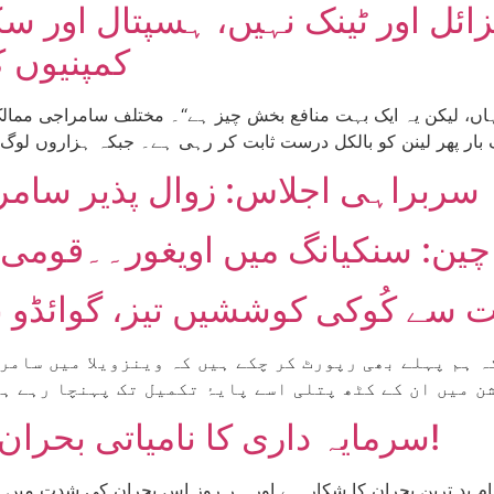
یزائل اور ٹینک نہیں، ہسپتال اور 
کمپنیوں 
؟ ہاں، لیکن یہ ایک بہت منافع بخش چیز ہے“۔ مختلف سامراجی مما
G7 سربراہی اجلاس: زوال پذیر سام
چین: سنکیانگ میں اویغور۔۔قومی 
 سے کُوکی کوششیں تیز، گوائڈو نے
سرمایہ داری کا نامیاتی بحران اور طاقتوں کا بگڑتا توازن!