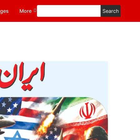
ages
More
Search