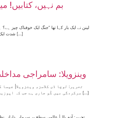
بم نہیں، کتابیں! م
لینن نے ایک بار کہا تھا ”جنگ ایک خوفناک چیز ہے
شدت ایک بار پھر لینن کو بالکل درست ثابت کر رہی ہے۔ جبکہ ہزاروں لوگ غزہ، یوکرین، کانگو، سوڈان اور دیگر جگہوں پر قتل […]
وینزویلا: سامراجی مداخلت
سرکردگی میں کُو جاری ہے جب کہ اپوزیشن میں ان کے کٹھ پتلی اسے پایۂ تکمیل تک پہنچا رہے ہیں۔ 23جنوری کو جاری کُو اس وقت ایک نئے مرحلے […]