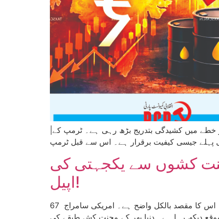
|تحریر: آدم پال| امریکہ اور ایران کے درمیان مستقل جنگ بندی اور امن معاہدے کے امکانات معدوم ہوتے جا رہے ہیں اور خطے میں کشیدگی بتدریج بڑھ رہی ہے۔ ٹرمپ کے
 محنت کشوں سے یکجہتی کی
اپیل!
ٹرمپ کی طرف سے مسلط شدہ تیل کی ناکہ بندی کے بعد کیوبا اس وقت تقریباً مکمل بندش کا سامنا کر رہا ہے۔ اس کا مقصد بالکل واضح ہے۔ امریکی سامراج 67