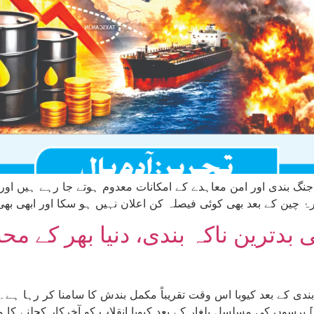
ی بدترین ناکہ بندی، دنیا بھر کے
یکھ رہا ہے۔ دنیا بھر کے محنت کش طبقے کی […]