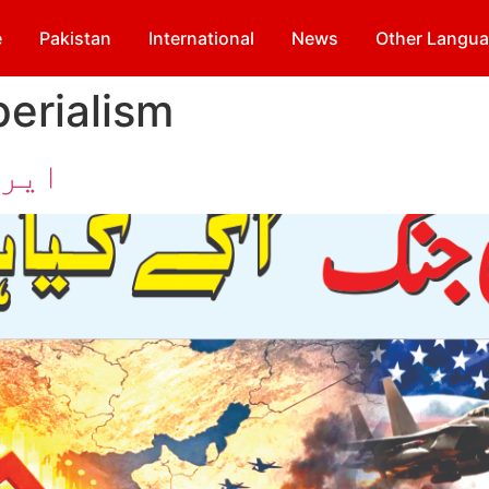
e
Pakistan
International
News
Other Langu
erialism
ایرا