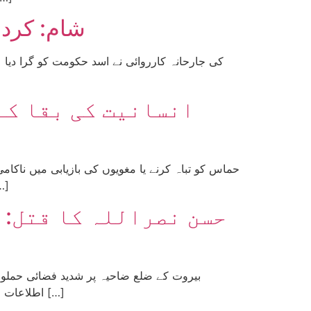
شام: کردو
عام 
انسانیت کی بقا کے
حماس کو تباہ کرنے یا مغویوں کی بازیابی میں ناک
آبادی، یعنی تقریباً چار لاکھ مرد، عورتیں اور بچے نسل
حسن نصراللہ کا قتل: 
بیروت کے ضلع ضاحیہ پر شدید فضائی حملوں 
اطلاعات ہیں کہ حزب اللہ کے جنوبی محاذ کا سربراہ علی کراکی بھی اس حملے میں جاں بحق ہوا ہے۔ نیتن یاہو نے ذاتی طور پر […]