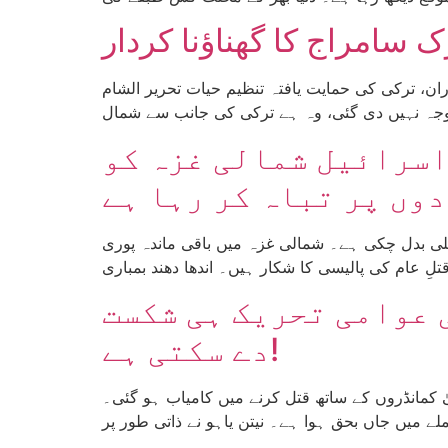
 سامراج کا گھناؤنا کردار
ظیم حیات تحریر الشام (HTS) کی جارحانہ کارروائی نے اسد حکومت کو گرا دیا ہے۔ مغربی میڈیا میں اس عمل کو
اسرائیل شمالی غزہ کو
ملی بدل چکی ہے۔ شمالی غزہ میں باقی ماندہ پوری
 عوامی تحریک ہی شکست
دے سکتی ہے!
 کمانڈروں کے ساتھ قتل کرنے میں کامیاب ہو گئی۔