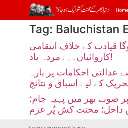
Hom
Tag:
Baluchistan 
 قیادت کے خلاف انتقامی
کاروائیاں۔۔۔مردہ باد!
سے عدالتی احکامات پر بارہ
ریک کے لیے اسباق و نتائج
پر صوبے بھر میں پہیہ جام؛