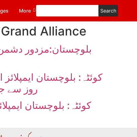
ages
More
Search
Grand Alliance
بلوچستان:مزدور دشمن 
کوئٹہ: بلوچستان ایمپلائز 
روز سے جا
کوئٹہ: بلوچستان ایمپلائ