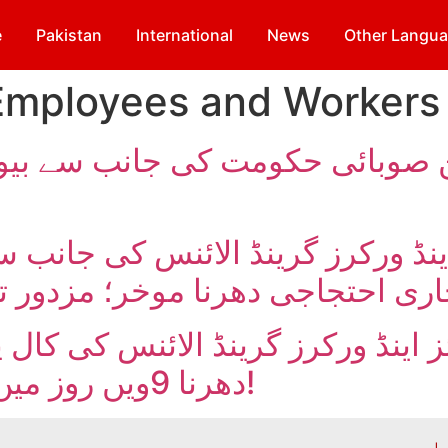
e
Pakistan
International
News
Other Langu
Employees and Workers 
صوبائی حکومت کی جانب سے بیوگا
اینڈ ورکرز گرینڈ الائنس کی جانب 
ری احتجاجی دھرنا موخر؛ مزدور تح
ز اینڈ ورکرز گرینڈ الائنس کی کال 
دھرنا 9ویں روز میں داخل؛ محنت کش پُر عزم!