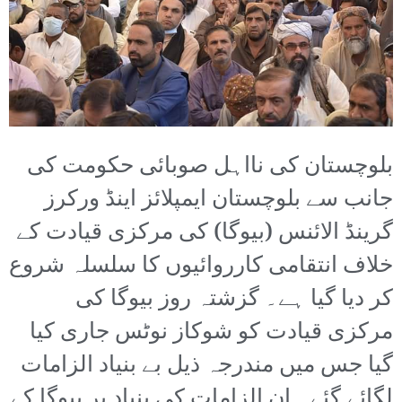
بلوچستان کی نااہل صوبائی حکومت کی
جانب سے بلوچستان ایمپلائز اینڈ ورکرز
گرینڈ الائنس (بیوگا) کی مرکزی قیادت کے
خلاف انتقامی کارروائیوں کا سلسلہ شروع
کر دیا گیا ہے۔ گزشتہ روز بیوگا کی
مرکزی قیادت کو شوکاز نوٹس جاری کیا
گیا جس میں مندرجہ ذیل بے بنیاد الزامات
لگائے گئے۔ ان الزامات کی بنیاد پر بیوگا کے