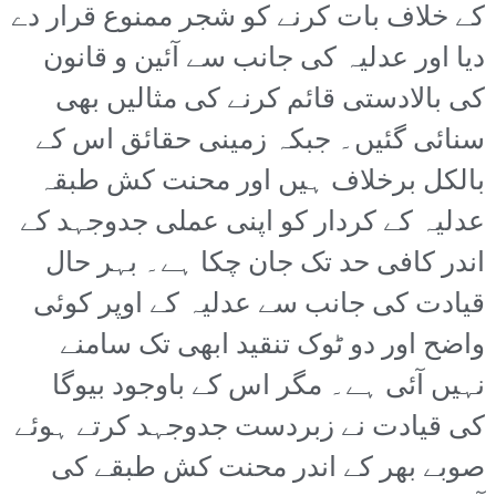
کے خلاف بات کرنے کو شجر ممنوع قرار دے
دیا اور عدلیہ کی جانب سے آئین و قانون
کی بالادستی قائم کرنے کی مثالیں بھی
سنائی گئیں۔ جبکہ زمینی حقائق اس کے
بالکل برخلاف ہیں اور محنت کش طبقہ
عدلیہ کے کردار کو اپنی عملی جدوجہد کے
اندر کافی حد تک جان چکا ہے۔ بہر حال
قیادت کی جانب سے عدلیہ کے اوپر کوئی
واضح اور دو ٹوک تنقید ابھی تک سامنے
نہیں آئی ہے۔ مگر اس کے باوجود بیوگا
کی قیادت نے زبردست جدوجہد کرتے ہوئے
صوبے بھر کے اندر محنت کش طبقے کی