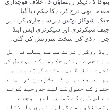
بیوگا کے دیگر رہنماؤں کے خلاف فوجداری
مقدمہ بھی درج کرنے کا حکم دیا گیا۔
جبکہ شوکاز نوٹس دیر سے جاری کرنے پر
چیف سیکرٹری اور سیکرٹری ایس اینڈ
جی اے ڈی کی سخت سرزنش کی گئی۔
ریڈ ورکرز فرنٹ سب سے پہلے نااہل
و بے حس صوبائی حکومت کے اس عمل کی
شدید الفاظ میں مذمت کرتا ہے اور
ہم سمجھتے ہیں کہ ملازمین کو اپنے
حقوق کے حصول کے لیے جدوجہد کرنے
سے اس طرح کے گھٹیا اور اوچھے
ہتھکنڈوں سے ڈرایا نہیں جاسکتا۔