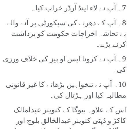
7۔ آپ نے لاء اینڈ آرڈر خراب کیا۔
8۔ آپ کے دھرنے کی سیکورٹی پر آنے والے
بے تحاشہ اخراجات حکومت کو برداشت
کرنے پڑے۔
9۔ آپ نے کرونا ایس او پیز کی خلاف ورزی
کی۔
10۔ آپ نے تنخواہیں بڑھانے کا غیر قانونی
مطالبہ کیا اور ہڑتال کی۔
اس کے علاوہ بیوگا کے کنوینر عبدلمالک
کاکڑ و ڈپٹی کنوینر عبدالخالق بلوچ اور