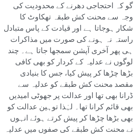
گو کہ احتجاجی دھرنے کے محدودیت کی
وجہ سے محنت کش طبقہ تھکاوٹ کا
شکار ہوجاتا ہے اور قیادت کے پاس متبادل
راستہ نہ ہونے کی صورت میں مذاکرات
ہی پھر آخری آپشن سمجھا جاتا ہے۔ چند
لوگوں نے عدلیہ کے کردار کو بھی کافی
بڑھا چڑھا کر پیش کیا، جس کا بنیادی
مقصد محنت کش طبقے کو عدلیہ سے
ڈرانا بھی تھا اور عدالت پر جھوٹی امیدیں
بھی قائم کرانا تھا۔ لہٰذا توہین عدالت کو
بھی بڑھا چڑھا کر پیش کرتے ہوئے انہوں
نے محنت کش طبقے کی صفوں میں عدلیہ