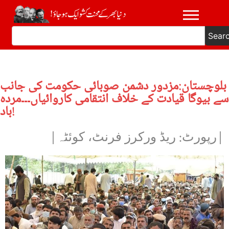
Sear
بلوچستان:مزدور دشمن صوبائی حکومت کی جانب
سے بیوگا قیادت کے خلاف انتقامی کاروائیاں۔۔۔مردہ
باد!
|رپورٹ: ریڈ ورکرز فرنٹ، کوئٹہ|