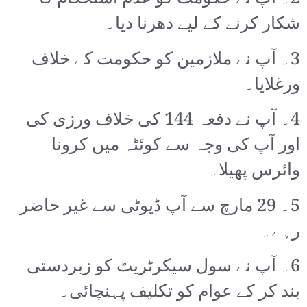
شکار کرنے کے لیے دھرنا دیا۔
3۔ آپ نے ملازمین کو حکومت کے خلاف
ورغلایا۔
4۔ آپ نے دفعہ 144 کی خلاف ورزی کی
اور آپ کی وجہ سے کوئٹہ میں کرونا
وائرس پھیلا۔
5۔ 29 مارچ سے آپ ڈیوٹی سے غیر حاضر
رہے۔
6۔ آپ نے سول سیکرٹریٹ کو زبردستی
بند کر کے عوام کو تکلیف پہنچائی۔