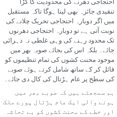
احتجاجی دھرنے کی محدودیت کا کڑا
تنقیدی جائزہ بھی لینا ہوگا تاکہ مستقبل
میں اگر دوبارہ احتجاجی تحریک چلانے کی
نوبت آتی ہے تو دوبارہ احتجاجی دھرنوں
تک محدود رہنے کی وہی غلطی نہ دہرائی
جائے۔ بلکہ اس کی بجائے صوبہ بھر میں
موجود محنت کشوں کی تمام تنظیموں کو
قائل کر کے ساتھ شامل کرتے ہوئے صوبے
کی سطح پر عام ہڑتال کی کال دی جائے۔
ہم سمجھتے ہیں کہ صوبے بھر میں
ہونے والی ایک عام ہڑتال پورے ملک
اور خطے کے محنت کشوں کو بے تحاشہ