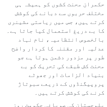
حکمران محنت کشوں کو ہمیشہ ہی
مختلف حربوں سے دبانے کی کوشش
کرتے ہیں، جس میں ریاستی مشینری
کا بے دریغ استعمال کیا جاتا ہے۔
بالخصوص انتظامیہ، نام نہاد
عدلیہ اور مقننہ کا کردار واضح
طور پر مزدور دشمن ہوتا ہے جو
محنت کش طبقے کی تحریک کو بے
بنیاد الزامات اور جھوٹے
پروپیگنڈوں کے ذریعے سبوتاژ
کرنے کی کوشش کرتے ہیں۔
بلوچستان کی صوبائی حکومت روز