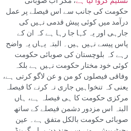
تسلیم کروا لیا ہے
، مگر اب صوبائی
حکومت کی جانب سے اس فیصلے پر عمل
درآمد میں کوئی پیش قدمی نہیں کی
جارہی اور یہ کہا جا رہا ہے کہ ان کے
پاس پیسے نہیں ہیں۔ البتہ یہاں یہ واضح
رہے کہ بلوچستان کی صوبائی حکومت
کوئی خود مختار حکومت نہیں ہے بلکہ
وفاقی فیصلوں کو من و عن لاگو کرتی ہے،
یعنی کہ تنخواہیں جاری نہ کرنے کا فیصلہ
مرکزی حکومت کا ہی فیصلہ ہے، ہاں
البتہ اس مزدور دشمن فیصلے کے ساتھ
صوبائی حکومت بالکل متفق ہے۔ عین