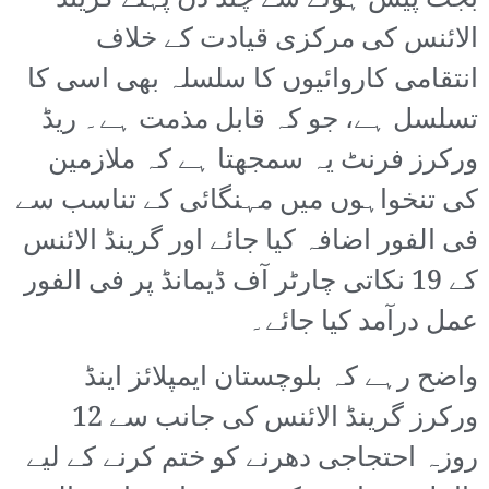
بجٹ پیش ہونے سے چند دن پہلے گرینڈ
الائنس کی مرکزی قیادت کے خلاف
انتقامی کاروائیوں کا سلسلہ بھی اسی کا
تسلسل ہے، جو کہ قابل مذمت ہے۔ ریڈ
ورکرز فرنٹ یہ سمجھتا ہے کہ ملازمین
کی تنخواہوں میں مہنگائی کے تناسب سے
فی الفور اضافہ کیا جائے اور گرینڈ الائنس
کے 19 نکاتی چارٹر آف ڈیمانڈ پر فی الفور
عمل درآمد کیا جائے۔
واضح رہے کہ بلوچستان ایمپلائز اینڈ
ورکرز گرینڈ الائنس کی جانب سے 12
روزہ احتجاجی دھرنے کو ختم کرنے کے لیے