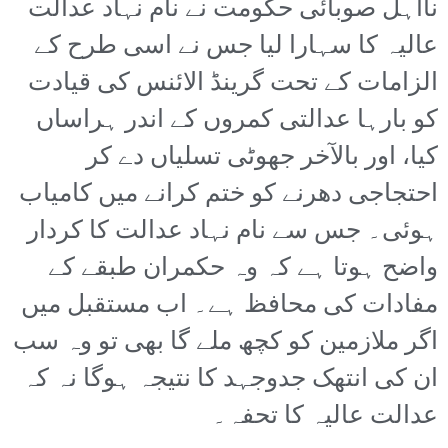
نااہل صوبائی حکومت نے نام نہاد عدالت
عالیہ کا سہارا لیا جس نے اسی طرح کے
الزامات کے تحت گرینڈ الائنس کی قیادت
کو بارہا عدالتی کمروں کے اندر ہراساں
کیا، اور بالآخر جھوٹی تسلیاں دے کر
احتجاجی دھرنے کو ختم کرانے میں کامیاب
ہوئی۔ جس سے نام نہاد عدالت کا کردار
واضح ہوتا ہے کہ وہ حکمران طبقے کے
مفادات کی محافظ ہے۔ اب مستقبل میں
اگر ملازمین کو کچھ ملے گا بھی تو وہ سب
ان کی انتھک جدوجہد کا نتیجہ ہوگا نہ کہ
عدالت عالیہ کا تحفہ۔