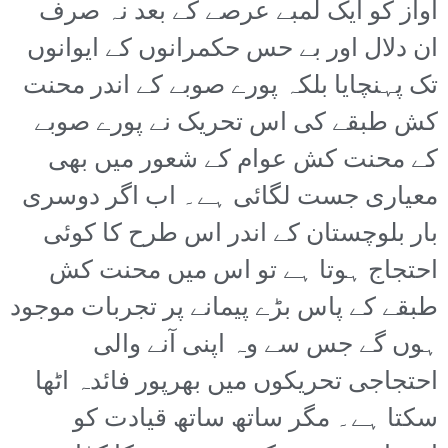
آواز کو ایک لمبے عرصے کے بعد نہ صرف
ان دلال اور بے حس حکمرانوں کے ایوانوں
تک پہنچایا بلکہ پورے صوبے کے اندر محنت
کش طبقے کی اس تحریک نے پورے صوبے
کے محنت کش عوام کے شعور میں بھی
معیاری جست لگائی ہے۔ اب اگر دوسری
بار بلوچستان کے اندر اس طرح کا کوئی
احتجاج ہوتا ہے تو اس میں محنت کش
طبقے کے پاس بڑے پیمانے پر تجربات موجود
ہوں گے جس سے وہ اپنی آنے والی
احتجاجی تحریکوں میں بھرپور فائدہ اٹھا
سکتا ہے۔ مگر ساتھ ساتھ قیادت کو