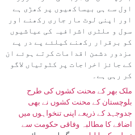
اول سے ہی بیساکھیوں پر کھڑی ہے
اور اپنی لوٹ مار جاری رکھنے اور
سول و ملٹری اشرافیہ کی عیاشیوں
کو برقرار رکھنے کیلئے پے در پے
مزدور دشمن اقدامات کرتے ہوئے ان
کے جائز اخراجات پر کٹوتیاں لاگو
کر رہی ہے۔
ملک بھر کے محنت کشوں کی طرح
بلوچستان کے محنت کشوں نے بھی
جدوجہد کے ذریعے اپنی تنخواہوں میں
اضافے کا مطالبہ وفاقی حکومت سے