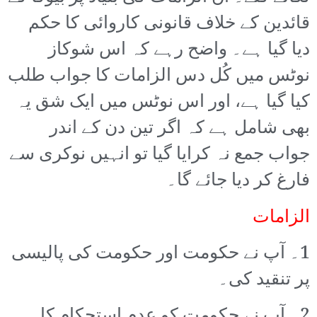
قائدین کے خلاف قانونی کاروائی کا حکم
دیا گیا ہے۔ واضح رہے کہ اس شوکاز
نوٹس میں کُل دس الزامات کا جواب طلب
کیا گیا ہے، اور اس نوٹس میں ایک شق یہ
بھی شامل ہے کہ اگر تین دن کے اندر
جواب جمع نہ کرایا گیا تو انہیں نوکری سے
فارغ کر دیا جائے گا۔
الزامات
1۔ آپ نے حکومت اور حکومت کی پالیسی
پر تنقید کی۔
2۔ آپ نے حکومت کو عدم استحکام کا