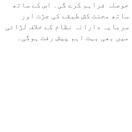
حوصلہ فراہم کرے گی۔ اس کے ساتھ
ساتھ محنت کش طبقے کی جڑت اور
سرمایہ دارانہ نظام کے خلاف لڑائی
میں بھی بہت اہم پیش رفت ہوگی۔