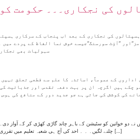
لوں کی نجکاری۔۔۔ حکومت کو 
سپتالوں کی نجکاری کے بعد اب پنجاب کے سرکاری ہسپتا
ز‘‘اور ’’آؤٹ سورسنگ‘‘جیسے خوش نما الفاظ کے پردے میں 
سہولیات بھی نجکاری
 اداروں کے عموماً، اساتذہ کا علم سے قطعی تعلق نہیں 
و چکے ہیں اگرچہ ان پر بہت دفعہ تقدس اور جذباتیت کی 
نے کی کوشش کی جاتی ہے جو جدید دور کے منافع کی ہوس 
چلنے لگیں۔ ۔ ۔ احد کی آج ہی شعبہ تعلیم میں تقرری ہوئی تھی۔ سارا دن وہ اپنے گھریلوکام نبٹاتا رہا اور […]