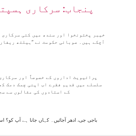
پنجاب: سرکاری ہسپتا
خیبر پختونخوا اور سندھ میں کئی سرکاری ہ
آچکے ہیں۔ صوبائی حکومت نے ’’ہیلتھ ریفارم
پرائیویٹ اداروں کے خصوصاً اور سرکاری
سلسلے میں قدیم فقرے اب اپنی چمک دمک کھ
کے استادوں کی مثالوں سے سجا