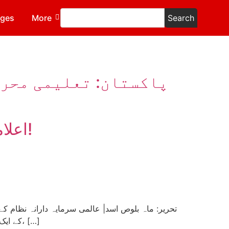
ages
More
Search
پاکستان: تعلیمی محرو
اعلامیہ: تعلیمی ادارے ایک بار پھر بند۔۔حکومت ناکام، طلبہ در بدر!
کے ایک بڑے حصے کا مالک ہے اور دوسری طرف غریب طبقہ ہے جو زندگی گزارنے کے لیے بنیادی ضروریات مثلاً خوراک، رہائش، […]