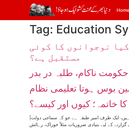
Hom
Tag:
Education S
کیا نوجوانوں کا کوئی
مستقبل ہے؟
ین بوس ہوتا تعلیمی نظام
کا خاتمہ؛ کیوں اور کیسے؟
|تحریر: ماہ بلوص اسد| عالمی سرمایہ دارانہ نظام کے اندر رہتے ہوئے اس وقت دنیا میں واضح طور پر دو طبقات موجود ہیں، ایک طرف امیر طبقہ ہے جو کہ سماجی دولت