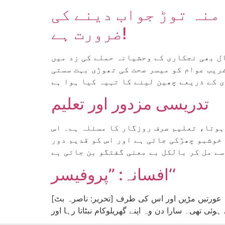
منہ توڑ جواب دینے کی
ضرورت ہے!
ل بھی نجکاری کے وحشیانہ حملے کی زد میں
غریب عوام کو میسر صحت کی تھوڑی بہت سستی
 کے ذریعے چھین لینے کا تہیہ کیا ہوا ہے
تدریسی مزدور اور تعلیم
ہوتا، تعلیم صرف روزگار کا مسئلہ ہے۔ اس
خوشبو چھڑکی جاتی ہے اور اس کو قدیم دور
سے مل کر بالکل بے معنی گفتگو بن جاتی ہے
افسانہ: ’’پروفیسر‘‘
[تحریر: ناصرہ بٹ] باجی جی، ادھر آجائیں۔ کہاں جانا ہے آپ کو؟ اس نے دو خواتین کو سٹیشن کے باہر چاند گاڑی کھڑی کر کے آواز دی۔ عورتیں مڑیں اور اس کی طرف