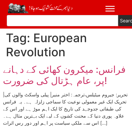
Sear
Tag:
European
Revolution
فرانس: میکرون کھائی کے دہانے
پر، عام ہڑتال کی ضرورت!
|تحریر: جیروم میٹیلس،ترجمہ: اختر منیر| پیلی واسکٹ والوں کی
تحریک ایک غیر معمولی نوعیت کا سماجی زلزلہ ہے۔ یہ فرانس
کی طبقاتی جدوجہد کی تاریخ کا ایک اہم موڑ ہے اور اس کے
علاوہ پوری دنیا کے محنت کشوں کے لیے ایک بہترین مثال ہے۔
اس سے ملکی سیاست پر اہم اور دور رس اثرات […]