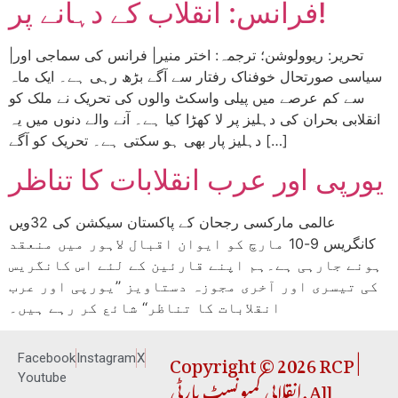
فرانس: انقلاب کے دہانے پر!
|تحریر: ریوولوشن؛ ترجمہ: اختر منیر| فرانس کی سماجی اور
سیاسی صورتحال خوفناک رفتار سے آگے بڑھ رہی ہے۔ ایک ماہ
سے کم عرصے میں پیلی واسکٹ والوں کی تحریک نے ملک کو
انقلابی بحران کی دہلیز پر لا کھڑا کیا ہے۔ آنے والے دنوں میں یہ
دہلیز پار بھی ہو سکتی ہے۔ تحریک کو آگے […]
یورپی اور عرب انقلابات کا تناظر
عالمی مارکسی رجحان کے پاکستان سیکشن کی 32ویں
کانگریس 9-10 مارچ کو ایوان اقبال لاہور میں منعقد
ہونے جارہی ہے۔ہم اپنے قارئین کے لئے اس کانگریس
کی تیسری اور آخری مجوزہ دستاویز ’’یورپی اور عرب
انقلابات کا تناظر‘‘ شائع کر رہے ہیں۔
Copyright © 2026 RCP |
Facebook
Instagram
X
انقلابی کمیونسٹ پارٹی. All
Youtube