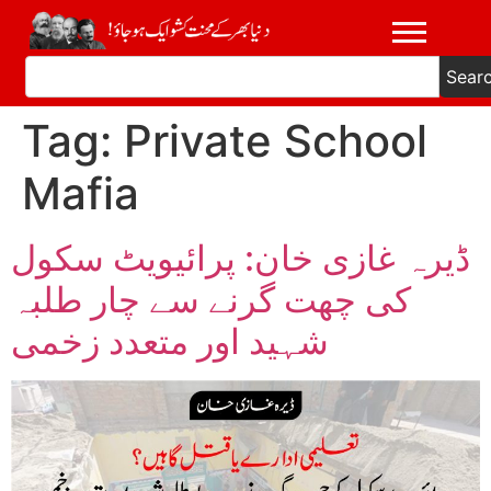
Sear
Tag:
Private School
Mafia
ڈیرہ غازی خان: پرائیویٹ سکول
کی چھت گرنے سے چار طلبہ
شہید اور متعدد زخمی