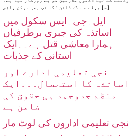
پہلے جب لاک ڈاؤن لگا تب بھی بیکن ہاؤس […]
ایل۔جی۔ایس سکول میں
اساتذہ کی جبری برطرفیاں
ہمارا معاشی قتل ہے۔۔ایک
استانی کے جذبات
نجی تعلیمی ادارے اور
اساتذہ کا استحصال۔۔۔ایک
منظم جدوجہد ہی حقوق کی
ضامن ہے
نجی تعلیمی اداروں کی لوٹ مار