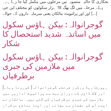
نجکاری کا حالیہ منصوبہ تین مرحلوں میں مکمل کیا جا رہا ہے۔
پہلے مرحلے میں لگ بھگ 18 ہزار سکولوں کو مختلف این جی
اوز اور پرائیویٹ مالکان یعنی سرمایہ داروں کے حوالے […]
گوجرانوالہ: بیکن ہاؤس سکول
میں اساتذہ شدید استحصال کا
شکار
گوجرانوالہ: بیکن ہاؤس سکول
میں ملازمین کی جبری
برطرفیاں
|رپورٹ: ریڈ ورکرز فرنٹ، گوجرانوالہ| کورونا وباء
اور لاک ڈاؤن کے دوران بہت سے پرائیوٹ اداروں میں
ملازمین کی جبری برطرفیاں کی گئی ہیں۔ مالکان نے
اپنے آپ کو نقصان سے بچانے اور اپنا منافع برقرار
رکھنے کے لیے لاکھوں ملازمین کو بے روزگار کیا ہے۔