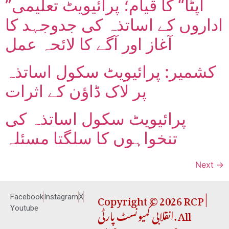
”اپٹا“ کا قیام؛ پرائیویٹ تعلیمی
اداروں کے اساتذہ کی جدوجہد کا
آغاز اور آگے کا لائحہ عمل
کشمیر: پرائیویٹ سکول اساتذہ
پر لاک ڈاؤن کے اثرات
پرائیویٹ سکول اساتذہ کی
تنخواہوں کا سلگتا مسئلہ
Next
→
Copyright © 2026 RCP |
Facebook
Instagram
X
انقلابی کمیونسٹ پارٹی. All
Youtube