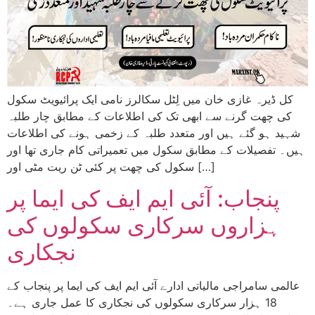
کل ڈیرہ غازی خان میں لِٹل سکالرز نامی ایک پرائیویٹ سکول
کی چھت گرنے سے ابھی تک کی اطلاعات کے مطابق چار طلبہ
شہید ہو گئے ہیں اور متعدد طلبہ کے زخمی ہونے کی اطلاعات
ہیں۔ تفصیلات کے مطابق سکول میں تعمیراتی کام جاری تھا اور
سکول کی چھت پر کئی ٹن ریت مٹی اور […]
پنجاب: آئی ایم ایف کی ایما پر
ہزاروں سرکاری سکولوں کی
نجکاری
عالمی سامراجی مالیاتی ادارے آئی ایم ایف کی ایما پر پنجاب کے
18 ہزار سرکاری سکولوں کی نجکاری کا عمل جاری ہے۔