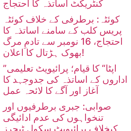
کنٹریکٹ اساتذہ کا احتجاج
کوئٹہ: برطرفی کے خلاف کوئٹہ
پریس کلب کے سامنے اساتذہ کا
احتجاج، 16 نومبر سے تادمِ مرگ
بھوک ہڑتال کا اعلان!
”اپٹا“ کا قیام؛ پرائیویٹ تعلیمی
اداروں کے اساتذہ کی جدوجہد کا
آغاز اور آگے کا لائحہ عمل
صوابی: جبری برطرفیوں اور
تنخواہوں کی عدم ادائیگی
کیخلاف پرائیویٹ سکول ٹیچرز