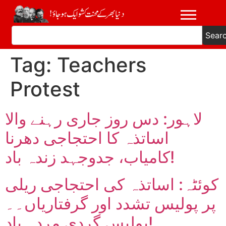
Sear
Tag:
Teachers
Protest
لاہور: دس روز جاری رہنے والا
اساتذہ کا احتجاجی دھرنا
کامیاب، جدوجہد زندہ باد!
کوئٹہ: اساتذہ کی احتجاجی ریلی
پر پولیس تشدد اور گرفتاریاں۔۔
پولیس گردی مردہ باد!