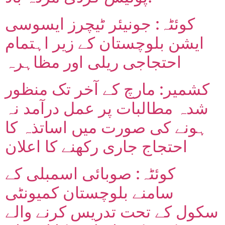
کوئٹہ: جونیئر ٹیچرز ایسوسی
ایشن بلوچستان کے زیر اہتمام
احتجاجی ریلی اور مظاہرہ
کشمیر: مارچ کے آخر تک منظور
شدہ مطالبات پر عمل درآمد نہ
ہونے کی صورت میں اساتذہ کا
احتجاج جاری رکھنے کا اعلان
کوئٹہ: صوبائی اسمبلی کے
سامنے بلوچستان کمیونٹی
سکول کے تحت تدریس کرنے والے