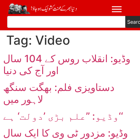
Sear
Tag:
Video
وڈیو: انقلاب روس کے 104 سال
اور آج کی دنیا
دستاویزی فلم: بھگت سنگھ
لاہور میں
وڈیو: ’’علم بڑی ’دولت‘ ہے‘‘
وڈیو: مزدور ٹی وی کا ایک سال