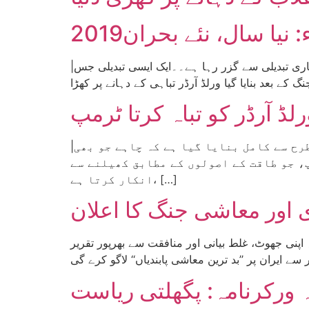
201ء: نیا سال، نئے بحران
|تحریر: ایلن ووڈز، ترجمہ: ولید خان| آج نئے سال کے آغاز پر دنیا ایک دوراہے پر کھڑی ہے۔ سرمایہ دارانہ بحران نئی معیاری تبدیلی سے گزر رہا ہے۔۔ایک ایسی تبدیلی جس
|تحریر: جیمز کلبی، ترجمہ: اختر منیر| امریکی ’’جمہوریت‘‘ ایک ایسی مشین ہے جسے صدیوں میں اس طرح سے کامل بنایا گیا ہے کہ چاہے جو بھی
، جو طاقت کے اصولوں کے مطابق کھیلنے سے
انکار کرتا ہے، […]
ی اور معاشی جنگ کا اعلان
 اپنی جھوٹ، غلط بیانی اور منافقت سے بھرپور تقریر
 ایران پر ’’بد ترین معاشی پابندیاں‘‘ لاگو کرے گی