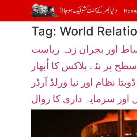
Hom
Tag:
World Relati
اط اور بحران زدہ ریاست
ح پر نئے بلاکس کا اُبھار
بتا نظام اور نیا ورلڈ آرڈر