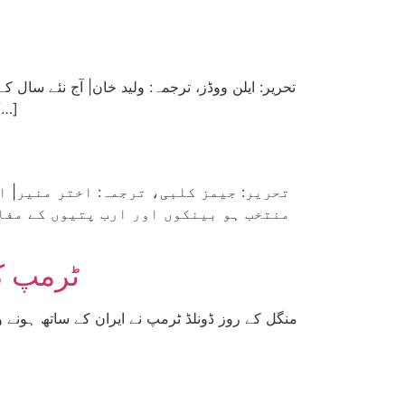
کے نتیجے میں شدید تکلیف و مشکلات سے گزر کر دوسری عالمی جنگ کے بعد بنایا گیا
منتخب ہو بینکوں اور ارب پتیوں کے مفا
ٹرمپ کا
منگل کے روز ڈونلڈ ٹرمپ نے ایران کے ساتھ ہونے و