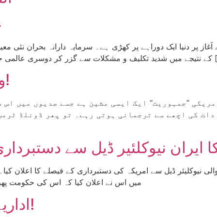
9
 ورلڈ آرڈر تباہی کے دہانے پر کھڑا […]
ورلڈ آرڈر کو تباہ کرتا ٹرمپ!
دات کی اچھے سے ترجمانی ہوتی رہے۔ تو پھر ڈونلڈ ٹرمپ
 ایران نیوکلئیر ڈیل سے دستبردار
الی نیوکلیئر ڈیل سے امریکہ کی دستبرداری کے فیصلے کا اعلان کیا۔
میں اس نے اعلان کیا کہ اس کی حکومت پھر سے
اداریہ ورکرنامہ: پگھلتی ریاست!