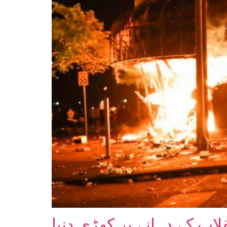
قلاب کے دہانے پر کھڑی دنیا