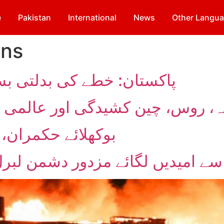
e
Pakistan
International
News
Other Langu
ons
پاکستان: خطے کی بدلتی بس
ہ، روس، چین کشیدگی اور عالمی سط
بوکھلائے حکمران، ڈو