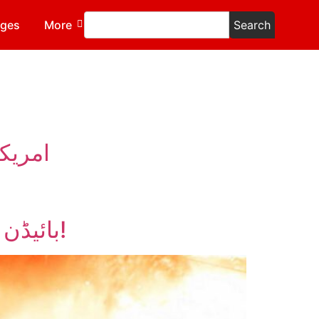
ages
More
Search
امریک
بائیڈن سے امیدیں لگائے مزدور دشمن لبرل اور سرمایہ داری کا زوال!