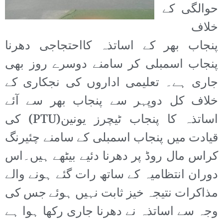
حوالگی کے
خلاف
پنجاب بھر کے اساتذہ کااحتجاجی دھرنا
پنجاب اسمبلی کر سامنے دوسرے روز بھی
جاری ہے۔ تعلیمی اداروں کی نجکاری کے
خلاف کل دوپہر سے پنجاب بھر سے آئے
اساتذہ کا پنجاب ٹیچرز یونین(PTU) کی
قیادت میں پنجاب اسمبلی کے سامنے چئیرنگ
کراس مال روڈ پر دھرنا دئیے بیٹھے ہیں۔اس
دوران انتظامیہ کے ساتھ رات گئے ہونے والے
مذاکرات نتیجہ خیز ثابت نہیں ہوئے جس کی
وجہ سے اساتذہ نے دھرنا جاری رکھا ہوا ہے