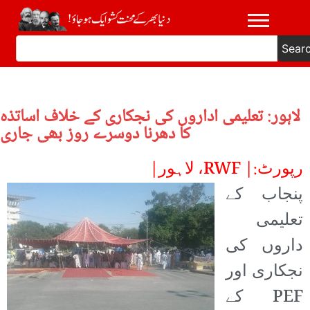
Sear
لاہور: تعلیمی اداروں کی نجکاری کے خلاف اساتذہ
کا دھرنا دوسرے روز بھی جاری
رپورٹ:| RWF، لاہور|
پنجاب کے
تعلیمی
داروں کی
نجکاری اور
PEF کے