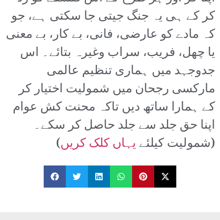
کر کے ہی یہ جنگ جیتی جا سکتی ہے، جو
کہ مادے کو عارضی، فانی، بے کار، بے معنی
یا چھل، فریب، سراب وغیرہ بتائے۔ اس
جدوجہد میں ہماری تنظیم عالمی
مارکسی رجحان میں شمولیت اختیار کر
کے ہمارا ساتھ دیں تاکہ محنت کش عوام
اپنا حق جلد سے جلد حاصل کر سکے۔
(شمولیت کیلئے
یہاں کلک کریں
)