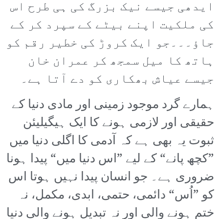
ایدھی جیسے نیک بزرگ کی ہی طرح اس
کی ملکیت اپنے بیٹے کے سپرد کر کے
جاؤ۔۔۔جو ایک کروڑ کی خطیر رقم کو
ہاتھ کا میل سمجھ کر عمران خان
جیسے عیاش بھکاری کو دے آتا ہے۔
ہمارے گرد موجود زمینی اور مادی دنیا کے
حقیقی اور لازمی ہونے کا ایک ہیگیلیئن
ثبوت یہ بھی ہے کہ آدمی کا اگلی دنیا میں
”کچھ پانے“ کے لیے ”اس دنیا میں“ پیدا ہونا
ضروری ہے۔ جو انسان پیدا نہیں ہوتا اس
کو ”اُس“ دائمی، حتمی، ابدی، مکمل، نہ
ختم ہونے والی اور نہ تبدیل ہونے والی دنیا