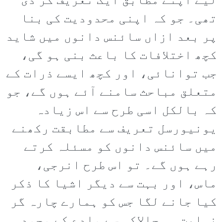
لیے اپنے مطابق ایک تعریف کر دی
تھی۔ جو کہ اپنی محدودیت کی بنا
پر بعد ازاں سائنس دانوں میں شاید
کچھ اختلافات کا باعث بنی ہو گی،
جب توانائی، اور کچھ ایسے ذرات کے
متعلق مباحث سامنے آئے ہوں گے، جو
کہ بالکل اسی طرح سے اس زیادہ
یونیورسل تعریف سے مطابقت رکھنے
میں سائنس دانوں کو مسئلہ کرتے
رہے ہوں گے۔ تو اس طرح انرجی،
ماس، اور بہت سے دیگر اشیا کا ذکر
کیا جانے لگا جس کو ہمارے چارہ گر
نہایت ہی چالاکی سے مادے کے وجود