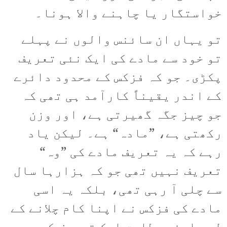
خواستگار یا چاہنے والا ہونا۔
تو یہاں ان سائنس والوں نے پہلے
تو خود سے مادے کی ایک نئی تعریف
پکڑی۔ جو کہ فزکس کے محدود دائرے
کے اندر یقیناً کارآمد ہی تھی کہ
جو چیز جگہ گھیرتی ہے، اور وزن
رکھتی ہے، ”مادہ“ ہے۔ لیکن یاد
رہے کہ یہ تعریف مادے کی ”وہ“
تعریف نہیں تھی جو کہ ہزارہا سال
سے چلی آ رہی تھی، بلکہ یہ اسی
مادے کی فزکس نے اپنا کام چلانے کے