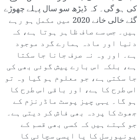
کی ہو گی۔ کہ ڈیڑھ سو سال پہلے چھوڑے
گئے خالی خانے 2020 میں مکمل ہو رہے
ہیں۔ جس سے صاف ظاہر ہوتا ہے، کہ
دنیا اور مادہ ہمارے گرد موجود
ہے۔ اور وہ نہ صرف جانا جا سکتا
ہے، بلکہ اس بارے پیش گوئی بھی کی
جا سکتی ہے، جو معلوم ہو گیا وہ تو
اس طرح کا ہے، اور باقی اس طرح کا
ہو گا۔ یہی چیز پوسٹ ماڈرنزم کے
جھوٹ کا پردہ بھی فاش کر دیتی ہے۔
جو کہتے ہیں کہ کسی بھی قسم کے
یونیورسل کا یا ایسی سچائی کا