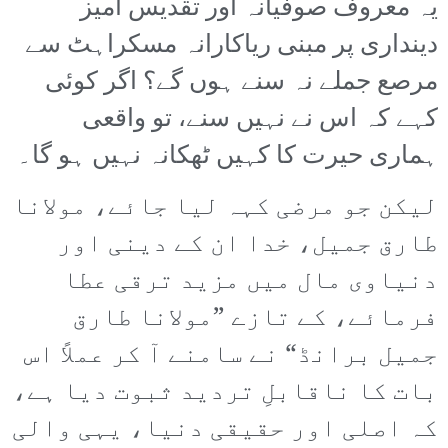
یہ معروف صوفیانہ اور تقدیس آمیز
دینداری پر مبنی ریاکارانہ مسکراہٹ سے
مرصع جملے نہ سنے ہوں گے؟ اگر کوئی
کہے کہ اس نے نہیں سنے، تو واقعی
ہماری حیرت کا کہیں ٹھکانہ نہیں ہو گا۔
لیکن جو مرضی کہہ لیا جائے، مولانا
طارق جمیل، خدا ان کے دینی اور
دنیاوی مال میں مزید ترقی عطا
فرمائے، کے تازے ”مولانا طارق
جمیل برانڈ“ نے سامنے آ کر عملاً اس
بات کا ناقابلِ تردید ثبوت دیا ہے،
کہ اصلی اور حقیقی دنیا، یہی والی