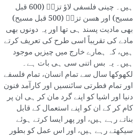
ہیں۔ چینی فلسفی لاؤ تزےؔ (600 قبل
مسیح) اور ھسن تزوؔ (500 قبل مسیح)
بھی مادیت پسند ہی تھا اور یہ دونوں بھی
مادے کی تقریباً اسی طرح کی تعریف کرتے
ہیں، کہ ہمارے خارج میں چیزیں موجود
ہیں۔ یہ بس اتنی سی ہی بات ہے۔
لکھوکھا سال سے تمام انسان، تمام فلسفے
اور تمام فطرتی سائنسیں اور کارآمد فنون
دنیا اور اشیا کو اپنے گرد مان کر ہی ان پر
کام کر کے ان کو اپنے استعمال کے قابل
بناتے رہے ہیں، اور پھر ایسا کرتے ہوئے
سیکھتے رہے ہیں، اور اس عمل کو بطور