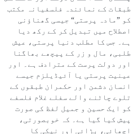
طبقات کے نمائندہ فلسفیانہ مکتب
کو ”مادہ پرستی“ جیسی گھناؤنی
اصطلاح میں تبدیل کر کے رکھ دیا
ہے۔ جس کا مطلب دنیا پرستی، عیش
طلبی، مال و زر کے پیچھے بھاگنا
اور دولت پرست کے مترادف ہے۔ اور
عینیت پرستی یا آئیڈیلزم جیسے
انسان دشمن اور حکمران طبقوں کے
تلوے چاٹنے والے سفلے غلام فلسفے
کو ایک حسین و جمیل لفظ کی صورت
پیش کیا گیا ہے۔ کہ خوبصورتی،
اچھائی، بڑائی اور نیکی کا