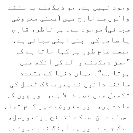
وجود نہیں ہے، جو دیکھنے یا سننے
والوں سے خارج میں (یعنی معروضی
سچائی) موجود ہے۔ ہر ناظر، قاری
یا سامع کی اپنی اپنی سچائی ہے،
جیسے عام طور پر کہا جاتا ہے کہ
”حسن دیکھنے والے کی آنکھ میں
ہوتا ہے“۔ یہاں دنیا کے متعدد
سائنس دانوں نے پیریاڈک ٹیبل کی
تکمیل میں حصہ ڈالا ہے، اور چوں کہ
مادے پر، اور معروضیت پر کام تھا،
اس لیے ان سب کے نتائج یونیورسل،
ایک جیسے اور ہم آہنگ ثابت ہوئے۔