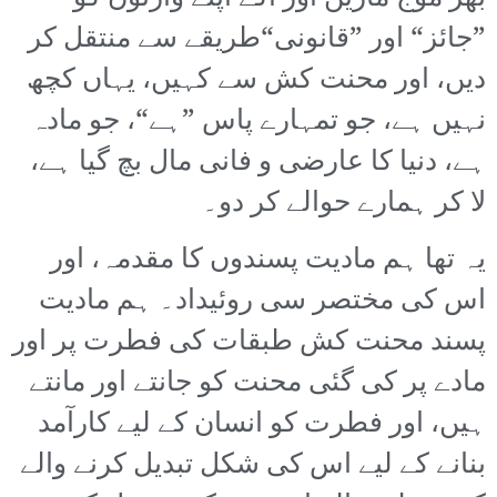
”جائز“ اور ”قانونی“طریقے سے منتقل کر
دیں، اور محنت کش سے کہیں، یہاں کچھ
نہیں ہے، جو تمہارے پاس ”ہے“، جو مادہ
ہے، دنیا کا عارضی و فانی مال بچ گیا ہے،
لا کر ہمارے حوالے کر دو۔
یہ تھا ہم مادیت پسندوں کا مقدمہ، اور
اس کی مختصر سی روئیداد۔ ہم مادیت
پسند محنت کش طبقات کی فطرت پر اور
مادے پر کی گئی محنت کو جانتے اور مانتے
ہیں، اور فطرت کو انسان کے لیے کارآمد
بنانے کے لیے اس کی شکل تبدیل کرنے والے