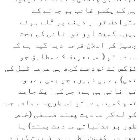
ہی کے یکسر غائب ہو جانے کے
مترادف قرار دینے پر تُلے ہوئے
ہیں۔ کمیت اور توانائی کی بحث
چھیڑ کر اعلان فرما دیا گیا ہے کہ
مادہ تو (اس تعریف کے مطابق جو
فزکس نے خود سے کچھ ہی عرصہ قبل کی
تھی) ہے ہی نہیں، جو بھی ہے، وہ
توانائی ہی ہے، جس کی ایک جامد
قسم کمیت ہے۔ تو اس طرح سے مادہ جس
کو لے کر مادیت پسند فلسفی (خاص
طور پر جدلیاتی مادیت پسند) یا
پھر مارکسسٹ نظریہ دان بات کرتے