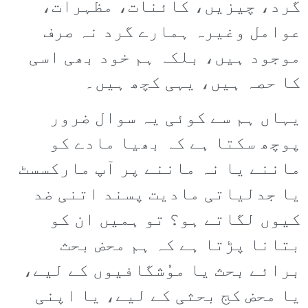
گرد، چیزیں، کائنات، مظہرات،
عوامل وغیرہ ہمارے گرد نہ صرف
موجود ہیں، بلکہ ہم خود بھی اسی
کا حصہ ہیں، یہی کچھ ہیں۔
یہاں ہم سے کوئی یہ سوال ضرور
پوچھ سکتا ہے کہ بھیا مادے کو
ماننے یا نہ ماننے پر آپ مارکسسٹ
یا جدلیاتی مادیت پسند اتنی ضد
کیوں لگاتے ہو؟ تو ہمیں ان کو
بتانا پڑتا ہے کہ ہم محض بحث
برائے بحث یا موُشگافیوں کے لیے،
یا محض کج بحثی کے لیے، یا اپنی