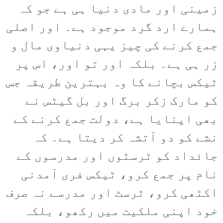
زمینی اور مادی دنیا ہی ہے جو کہ
ہمارے ارد گرد موجود ہے۔ اور اصلی
جمع کرنے کی چیز یہی دنیاوی مال و
زر ہی ہے۔ بلکہ اور تو اور، اس پر
ٹیکس بچانے کا وہ بہترین طریقہ جس
کو مارک زکر برگ اور بل گیٹس نے
بھی اپنایا ہے، دولت جمع کرنے کے
نشے کو دو آتشہ کر دیتا ہے۔ کہ
جائداد کو ٹرسٹوں اور مدرسوں کے
نام پر جمع کرو، ٹیکس فری آمدنی
اکٹھی کرو، ٹرسٹ اور مدرسے نہ صرف
خود اپنی ملکیت میں رکھو، بلکہ