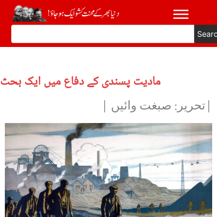
Sear
مادیت پسندی کے دفاع میں ایک بحث
|تحریر: صبغت وائیں |