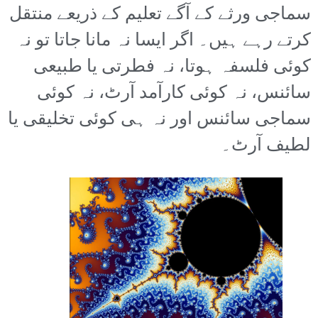
سماجی ورثے کے آگے تعلیم کے ذریعے منتقل
کرتے رہے ہیں۔ اگر ایسا نہ مانا جاتا تو نہ
کوئی فلسفہ ہوتا، نہ فطرتی یا طبیعی
سائنس، نہ کوئی کارآمد آرٹ، نہ کوئی
سماجی سائنس اور نہ ہی کوئی تخلیقی یا
لطیف آرٹ۔