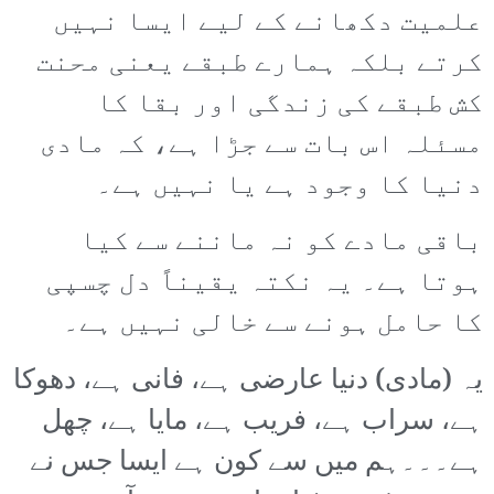
علمیت دکھانے کے لیے ایسا نہیں
کرتے بلکہ ہمارے طبقے یعنی محنت
کش طبقے کی زندگی اور بقا کا
مسئلہ اس بات سے جڑا ہے، کہ مادی
دنیا کا وجود ہے یا نہیں ہے۔
باقی مادے کو نہ ماننے سے کیا
ہوتا ہے۔ یہ نکتہ یقیناً دل چسپی
کا حامل ہونے سے خالی نہیں ہے۔
یہ (مادی) دنیا عارضی ہے، فانی ہے، دھوکا
ہے، سراب ہے، فریب ہے، مایا ہے، چھل
ہے۔۔۔ہم میں سے کون ہے ایسا جس نے