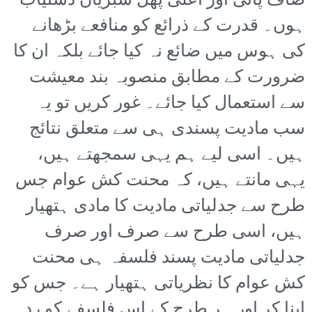
صاف پانی اور اعلیٰ پھل سبزیاں دستیاب
ہوں۔ قدرت کے ذرائع کو منافعے بڑھانے
کی ہوس میں ضائع نہ کیا جائے بلکہ ان کا
ضرورت کے مطابق منصوبہ بند معیشت
سے استعمال کیا جائے۔ غور کریں تو یہ
سب مادیت پسندی ہی سے متعلق نتائج
ہیں۔ اسی لیے ہم یہی سمجھتے ہیں،
یہی مانتے ہیں، کہ محنت کش عوام جس
طرح سے جدلیاتی مادیت کا مادی ہتھیار
ہیں، اسی طرح سے صرف اور صرف
جدلیاتی مادیت پسند فلسفہ ہی محنت
کش عوام کا نظریاتی ہتھیار ہے۔ جس کو
اپنا کر اور ہر طرح کے اس فلسفے کو رد