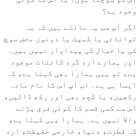
اس کو سوچتا ہوں؟ یا اس کا کوئی
وجود ہے؟
اگر آپ سب یہ مانتے ہیں کہ یہ
توانائی یا کمیت یا دونوں محض سوچ
کی یا خیال کی پیداوار نہیں ہیں۔
اور ہمارے ارد گرد کائنات موجود
ہے، تو یہی ہمارا بھی کہنا ہے، کہ
ایسا ہی ہے۔ اب آپ اس کا نام مادہ
رکھیں، یا کچھ بھی اور رکھ ڈالیں،
اس سے کسی قسم کا کوئی فرق پڑنے
والا نہیں ہے۔ ہمارا یہی کہنا ہے،
کہ فطرت، دنیا، خارجی حقیقت، ارد