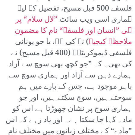
فلسفے 500 قبل مسیح، تفصیل کے لیے
ہماری اسی ویب سائٹ
”لال سلام“ پر
ہی ”انسان اور فلسفہ“ نام کا مضمون
ملاحظہ کیجیے
) نے کی ہے، یا جو یونانی
فلسفی ڈیموکریٹسؔ (400 قبل مسیح) نے
کی تھی۔ کہ ”جو کچھ بھی سوچ سے آزاد
ہمارے ذہن سے آزاد اور ہماری سوچ سے
باہر موجود ہے، جس کے بارے میں ہم
سوچتے ہیں، سوچ سکتے ہیں، اور جو
ہماری سوچ پر نشان چھوڑتا ہے اس کو
مادہ کہا جا سکتا ہے۔ اور یاد رہے کہ اس
”مادے“ کے مختلف زبانوں میں مختلف نام