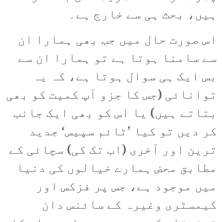
ہیں، بحث ہی سے خارج ہے۔
اس صورت حال میں جب بھی ہمارا ان
سے سامنا ہوتا ہے تو ہمارا ان سے
بس ایک ہی سوال ہوتا ہے، کہ یہ
توانائی (جس کا جزو آپ کمیت کو بھی
بتاتے ہیں) یا اس کو بھی ایک جانب
کر دیں تو کیا ’ٹائم سپیس‘ جدید
ترین اور آخری (اب تک کی) سچائی کے
مطابق محض ہمارے خیالوں کی دنیا
میں موجود ہے، جس پر فزکس اور
کیمسٹری وغیرہ کے سائنس دان