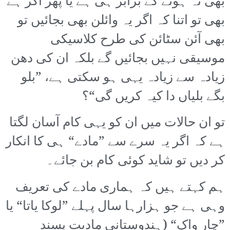
بھی نہ ہونے کے برابر ہی ہے یا پھر اگر ہے
بھی تو اتنا کہ اگر یہ وائلن بھی بجائیں تو
بھی آئن سٹائن کی طرح کلاسیکی
موسیقی نہیں بجائیں گے بلکہ ان کی دھن
زیادہ سے زیادہ یہی ہو سکتی ہے، ”بلو
بگے بلیاں دا کیہ کریں گی“؟
تو ان حالات میں ان کو یہی کام آسان لگتا
ہے کہ اگر یہ سرے سے ”مادے“ ہی کا انکار
کر دیں تو شاید کوئی کام بن جائے۔
ہم کہتے ہیں کہ ہماری مادے کی تعریف
وہی ہے جو ہزارہا سال پہلے ”لوکا یاتا“ یا
”چار واک“ (ہندوستانی مادیت پسند