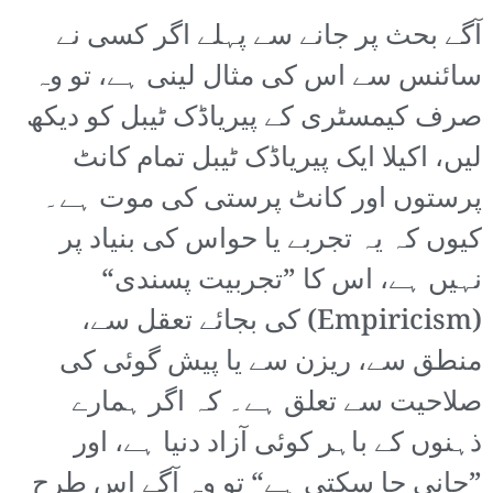
آگے بحث پر جانے سے پہلے اگر کسی نے
سائنس سے اس کی مثال لینی ہے، تو وہ
صرف کیمسٹری کے پیریاڈک ٹیبل کو دیکھ
لیں، اکیلا ایک پیریاڈک ٹیبل تمام کانٹ
پرستوں اور کانٹ پرستی کی موت ہے۔
کیوں کہ یہ تجربے یا حواس کی بنیاد پر
نہیں ہے، اس کا ”تجربیت پسندی“
(Empiricism) کی بجائے تعقل سے،
منطق سے، ریزن سے یا پیش گوئی کی
صلاحیت سے تعلق ہے۔ کہ اگر ہمارے
ذہنوں کے باہر کوئی آزاد دنیا ہے، اور
”جانی جا سکتی ہے“ تو وہ آگے اس طرح