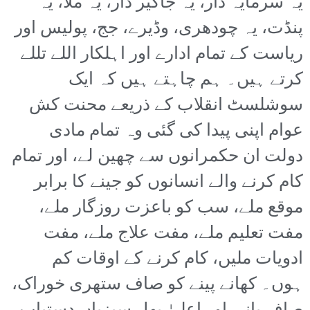
یہ سرمایہ دار، یہ جاگیر دار، یہ ملا، یہ
پنڈت، یہ چودھری، وڈیرے، جج، پولیس اور
ریاست کے تمام ادارے اور اہلکار اللے تللے
کرتے ہیں۔ ہم چاہتے ہیں کہ ایک
سوشلسٹ انقلاب کے ذریعے محنت کش
عوام اپنی پیدا کی گئی وہ تمام مادی
دولت ان حکمرانوں سے چھین لے، اور تمام
کام کرنے والے انسانوں کو جینے کا برابر
موقع ملے، سب کو باعزت روزگار ملے،
مفت تعلیم ملے، مفت علاج ملے، مفت
ادویات ملیں، کام کرنے کے اوقات کم
ہوں۔ کھانے پینے کو صاف ستھری خوراک،