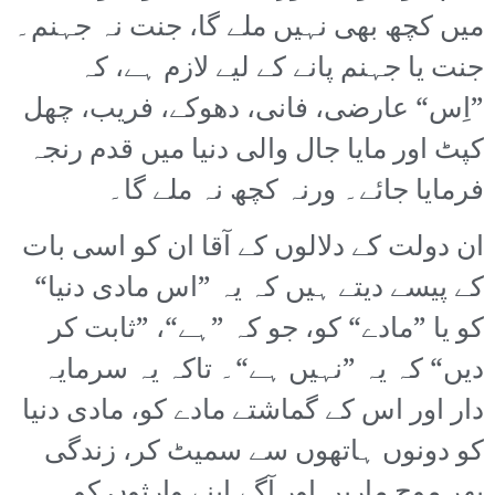
میں کچھ بھی نہیں ملے گا، جنت نہ جہنم۔
جنت یا جہنم پانے کے لیے لازم ہے، کہ
”اِس“ عارضی، فانی، دھوکے، فریب، چھل
کپٹ اور مایا جال والی دنیا میں قدم رنجہ
فرمایا جائے۔ ورنہ کچھ نہ ملے گا۔
ان دولت کے دلالوں کے آقا ان کو اسی بات
کے پیسے دیتے ہیں کہ یہ ”اس مادی دنیا“
کو یا ”مادے“ کو، جو کہ ”ہے“، ”ثابت کر
دیں“ کہ یہ ”نہیں ہے“۔ تاکہ یہ سرمایہ
دار اور اس کے گماشتے مادے کو، مادی دنیا
کو دونوں ہاتھوں سے سمیٹ کر، زندگی
بھر موج ماریں اور آگے اپنے وارثوں کو