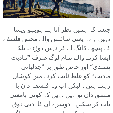
جیسا کہ ہمیں نظر آتا ہے ہوبہو ویسا
نہیں ہے۔ یعنی سائنس والے محض فلسفے
کے پیچھے ڈانگ لے کر نہیں دوڑتے، بلکہ
ایسا کرنے والے تمام لوگ صرف ”مادیت
پسندی“ اور خاص طور پر ”جدلیاتی
مادیت“ کو غلط ثابت کرنے میں کوشاں
رہتے ہیں۔ لیکن اب وہ فلسفہ دان یا
منطق دان تو ہیں نہیں کہ کوئی بامعنی
بات کر سکیں۔ دوسرے ان کا ادبی ذوق