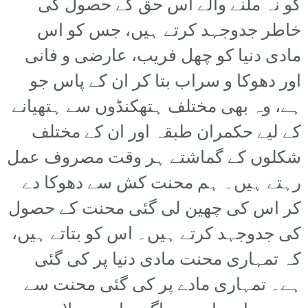
کو نہ ملنے والے اس حق کے حصول کی
خاطر جدوجہد کرتے ہیں، جس کو اس
مادی دنیا کو چھل فریب، عارضی و فانی
اور دھوکا و سراب بتا کر ان کے پاس جو
ہے، وہ بھی مختلف ہتھکنڈوں سے ہتھیانے
کے لیے حکمران طبقہ اور ان کے مختلف
شکلوں کے گماشتے ہر وقت مصروف عمل
رہتے ہیں۔ ہم محنت کش سے دھوکا دے
کر اس کی چھین لی گئی محنت کے حصول
کی جدوجہد کرتے ہیں۔ اس کو بتاتے ہیں،
کہ تمہاری محنت مادی دنیا پر کی گئی
ہے۔ تمہاری مادے پر کی گئی محنت سے