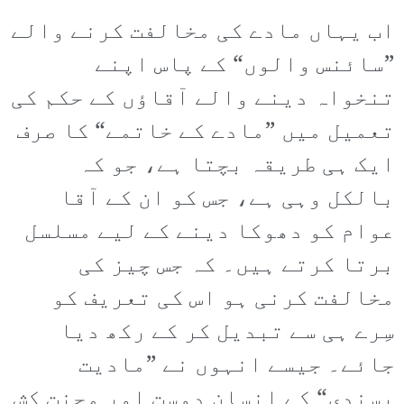
اب یہاں مادے کی مخالفت کرنے والے
”سائنس والوں“ کے پاس اپنے
تنخواہ دینے والے آقاؤں کے حکم کی
تعمیل میں ”مادے کے خاتمے“ کا صرف
ایک ہی طریقہ بچتا ہے، جو کہ
بالکل وہی ہے، جس کو ان کے آقا
عوام کو دھوکا دینے کے لیے مسلسل
برتا کرتے ہیں۔ کہ جس چیز کی
مخالفت کرنی ہو اس کی تعریف کو
سِرے ہی سے تبدیل کر کے رکھ دیا
جائے۔ جیسے انہوں نے ”مادیت
پسندی“ کے انسان دوست اور محنت کش