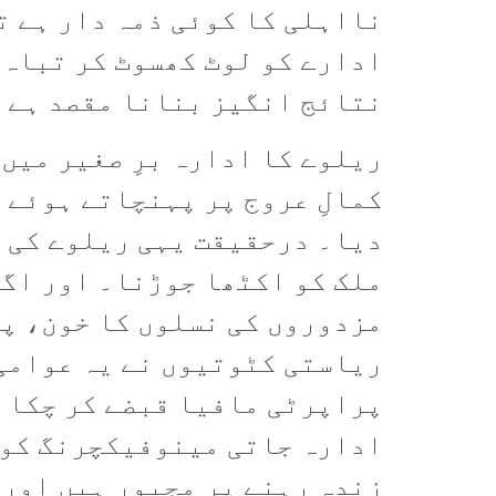
نااہلی کا کوئی ذمہ دار ہے ت
ادارے کو لوٹ کھسوٹ کر تباہ 
نتائج انگیز بنانا مقصد ہے 
ریلوے کا ادارہ برِ صغیر میں
کمالِ عروج پر پہنچاتے ہوئے 
دیا۔ درحقیقت یہی ریلوے کی ح
ملک کو اکٹھا جوڑنا۔ اور اگر
مزدوروں کی نسلوں کا خون، پ
ریاستی کٹوتیوں نے یہ عوامی 
پراپرٹی مافیا قبضے کر چکا ہ
ادارہ جاتی مینوفیکچرنگ کو ن
زندہ رہنے پر مجبور ہیں اور 