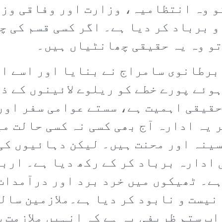
و وہ انتظامیہ، وزارت اور وفاقی وزی
و برباد کر دیا ہے۔ اگر کسی قسم کی 
تو وہ یہ حقیقی چھانٹیاں ہیں۔
 برطانوی سامراج نے بنایا اور اسے ا
ہوئے پورے خطے کو ریلوے لائینوں کے ذ
قیقی اہمیت ہے، سستے عوامی سفر اور
 یہ ادارہ آج بھی کسی نہ کسی حالت می
سینہ اور محنت ہیں۔ لیکن دہائیوں کی
ادارہ برباد کر کے رکھ دیا ہے۔ اربو
ے۔ ٹھیکوں میں خرد برد اور درآمدات م
یست و نابود کر دیا ہے۔ملازمین سال
اب ستم ظریفی یہ ہے کہ انہیں ملازمت 