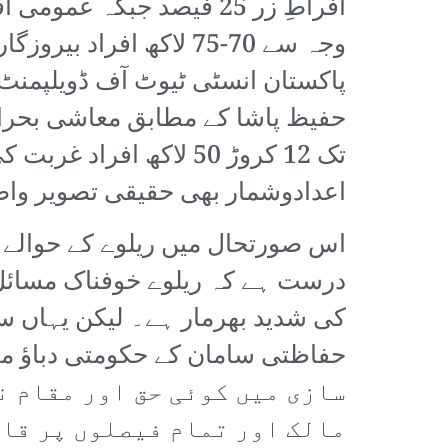
وجہ سے 70-75 لاکھ اف
تک 12 کروڑ 50 لاکھ ا
اعدادوشمار بھی حقیقی تصویر واض
درست ہے کہ ریلوے خوفناک مسائل ک
کی شدید بھرمار ہے۔ لیکن یہاں سو
سازی میں کوئی حق اور مقام ن
مالک اور تمام فیصلوں پر قاد