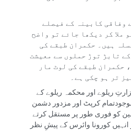
زمین کی برخاستگی کے وفاقی کابینہ کے فیصلے
 ملا کر دیکھا جائے تو واضح
سلہ ہیں۔ حکمران طبقے کی
ے تابڑ توڑ حملوں سے معیشت
 حکمران طبقے کی لوٹ مار
ز تر ہو چکی ہے۔
رتِ ریلوے اور محکمہ ریلوے کے
موجودتمام کرپٹ اور مزدور دشمن
مین کو فوری طور پر مستقل کرتے
 انہیں کورونا وائرس کے پیشِ نظر