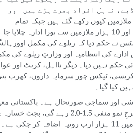
ڈبے، ناہل افراد بھرے پڑے ہیں اور
ارے میں ہے۔ 76 ہزار ملازمین کیوں رکھے گئے ہیں جبکہ تمام
فیکٹریاں اور کام بند پڑے ہوئے ہیں اور 10 ہزار ملازمین سے پورا ادارہ چلایا جا
نے حکم دیا کہ ریلوے کی مکمل اوورہالنگ 
ادارے کی انتظامیہ اور وزارتِ ریلوے کی مکم
ی حکم نہیں دیا۔ دیگر نااہل، کرپٹ اور عو
ریسی، ٹیکس چور سرمایہ داروں، کھرب پتی 
ہیں کیا گیا۔
ی اور سماجی صورتحال ہے۔ پاکستانی معیش
پچھلے دو سالوں میں قومی قرضے میں 11 ہزار ارب روپیہ ا