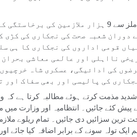
درحقیقت، اگر چند دن پہلے اسٹیل ملز سے 9 ہزار ملا
 دوران شعبہ صحت کی نجکاری کی کڑی کو
یاں قومی اداروں کی نجکاری کا ہی سل
یخی نااہلی اور عالمی معاشی بحران ک
رضوں کی ادائیگی، عسکری شاہ خرچیوں،
جکاری کی پالیسی اور بھی سفاک اور تی
ید مذمت کرتے ہوئے مطالبہ کرتا ہے کہ وزا
ے پیش کئے جائیں۔ انتظامیہ اور وزارت میں 
ت ترین سزائیں دی جائیں۔ تمام ریلوے ملاز
 ایک تولہ سونے کے برابر اضافہ کیا جائے اور