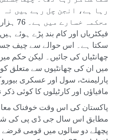
رہا ہے، انجن چل رہے ہیں نہ 
محکمہ خس
سکتا ہے۔ اس حوالے سے چیف جسٹس 
چھانٹیاں کی جائیں۔ لیکن حکم میں 
میں ان کی چھانٹیوں سے متعلق کوئ
پارلیمنٹ، سول اور عسکری بیوروک
مافیاؤں اور کارٹیلوں کا کوئی ذکر ن
پاکستان کی اس وقت خوفناک معاش