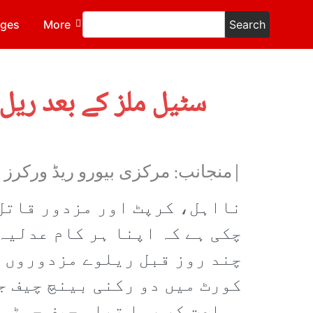
ages
More
Search
سٹیل ملز کے بعد ریل
|منجانب: مرکزی بیورو ریڈ ورکرز
نااہل، کرپٹ اور مزدور قاتل 
چکی ہے کہ اپنا ہر کام عدلیہ
چند روز قبل ریلوے مزدوروں ک
کورٹ میں دو رکنی بینچ چیف ج
سماعت کر رہا تھا۔ چیف جسٹس 