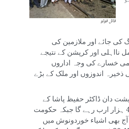
فائل فوٹو
کی جائے اور ملازمین کی
ل نااہلی اور کرپشن کے نتیجے
امی خسارے کی وجہ اداروں
ذخیرہ اندوزوں اور ملک کے بڑے
ت دان ڈاکٹر حفیظ پاشا کے
مطابق اس سال جی ڈی پی کی شرحِ نمو منفی 1.5-2.0 رہے گی، بجٹ خسارہ 4 ہزار ارب رہے گا جبکہ حکومت
ضافہ کر چکی ہے۔ آج بھی اشیاء خوردونوش میں