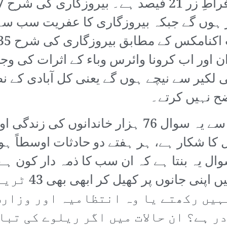
راد بیروزگار ہوں گے جبکہ بیروزگاری کا عفریت س
فراد غربت کی لکیر سے نیچے ہوں گے یعنی کل آبادی
ح نہیں کرتے۔
اس صورتحال میں ریلوے کے حوالے سے یہ سوال 76 ہز
ا شکار ہے، ہر ہفتے دو حادثات اوسطاً ہو 
ال یہ بنتا ہے کہ ان سب کا ذمہ دار کون ہے؟
حفاظتی سامان کے
ہیں رکھتے یا وہ انتظامیہ اور وزارت
ر ہے؟ ان حالات میں اگر ریلوے کی تبا