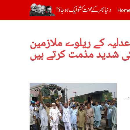
Hom
دلیہ کے ریلوے ملازمین
ی شدید مذمت کرتے ہیں
۔
و