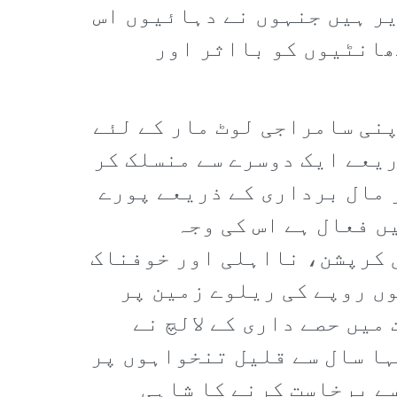
ر ہیں جنہوں نے دہائیوں اس
چھانٹیوں کو بااثر اور
پنی سامراجی لوٹ مار کے لئے
ریعے ایک دوسرے سے منسلک کر
 مال برداری کے ذریعے پورے
ں فعال ہے اس کی وجہ
 کرپشن، نااہلی اور خوفناک
ں روپے کی ریلوے زمین پر
یں حصے داری کے لالچ نے
ہا سال سے قلیل تنخواہوں پر
سے برخاست کرنے کا شاہی