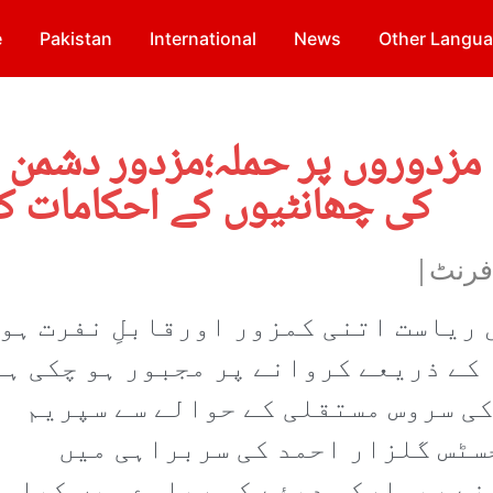
e
Pakistan
International
News
Other Langu
 مزدوروں پر حملہ؛مزدور دشمن ع
کی چھانٹیوں کے احکامات ک
 فرنٹ|
ریاست اتنی کمزور اورقابلِ نفرت ہو
 کے ذریعے کروانے پر مجبور ہو چکی ہے
ی سروس مستقلی کے حوالے سے سپریم
سٹس گلزار احمد کی سربراہی میں
نے ریمارکس دیئے کہ ریلوے میں کیا ہ