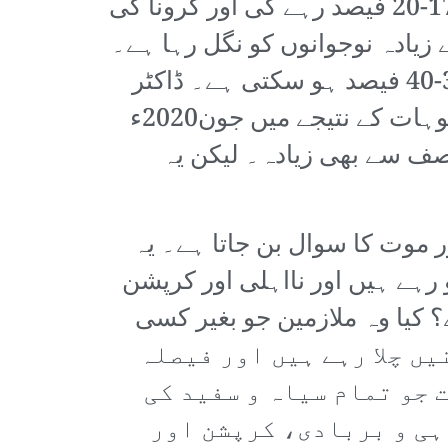
افراطِ زر 25 فیصد جبکہ عمومی افراطِ زر 21 فیصد ہے۔ بیروزگاری کی شرح 17-20 فیصد رہے گی اور کرونا کی
ب سے زیادہ نوجوانوں کو نگل رہا ہے۔
پاکستان انسٹی ٹیوٹ آف ڈویلپمنٹ اکنامکس کے مطابق بیروزگاری کی شرح 35-40 فیصد ہو سکتی ہے۔ ڈاکٹر
حفیظ پاشا کے مطابق معاشی بحران اور اب کرونا وائرس وباء کے اثرات کی وجوہات کے نتیجے میں جون2020ء
 کے نصف سے بھی زیادہ۔ لیکن یہ
ار خاندانوں کی زندگی اور موت کا سوال بن جاتا ہے۔ یہ
رہے ہیں اور نااہلی اور کرپشن
 کیا وہ ملازمین جو بغیر کسی
 حکومتی دباؤ میں اپنی جانوں پر کھیل کر ابھی بھی 43 ٹرینیں چلا رہے ہیں اور فیصلہ
 جو تمام سیاہ و سفید کی
ہی و بربادی، کرپشن اور