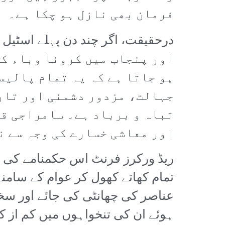
فرمان بھی نازل ہو چکا ہے۔
اور پنجاب میں کرونا وباء کے
ہو جاتا ہے کہ یہ تمام پالیس
جہالت، مزدور دشمنی اور تار
تباہ و برباد ہے۔ سامراجی ق
اور معاشی خسارے کی وجہ سے ن
ریڈ ورکرز فرنٹ اس حکمنامے کی شد
تمام کھاتے کھول کر عوام کے سامن
عناصر کی چھانٹی کی جائے اور سخ
ہوئے ان کی تنخواہوں میں کم از کم