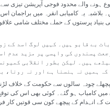
 ہونے والے محدود فوجی آپریشن تیزی سے 
۔ بلاشبہ یہ کامیابی انقرہ میں براجمان ا
ی بنیاد پرستوں کے حملے مختلف شامی علاقو
بات بے قابو ہیں۔ کہیں لوگ اسد کے زو
رجعت پسندوں کی واپسی پر مزید عدم ا
یٹھے ہیں۔ لیکن بطور انقلابی کمیونس
ہ ہمیں نہ ہنسنا ہے اور نہ رونا، ب
پچھلے چودہ سالوں سے حکومت کے خلاف لڑنے 
یں کامیاب ہو گئے۔ کوئی بھی اس کی توقع
ت کے انہدام کے پیچھے کون سی قوتیں کار فر