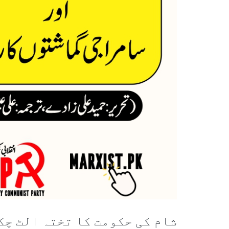
شام کی حکومت کا تختہ الٹ چکا