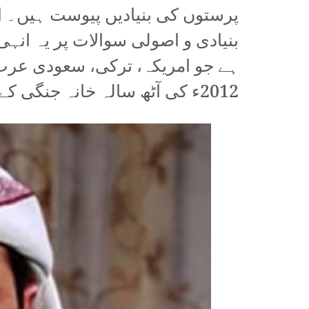
پرستوں کی بنیادیں پیوست ہیں۔ 
بنیادی و اصولی سوالات پر یہ انہ
ہے جو امریکہ، ترکی، سعودی عرب 
2012ء کی آٹھ سالہ خانہ جنگی کے نتیجے میں پروان چڑھا۔