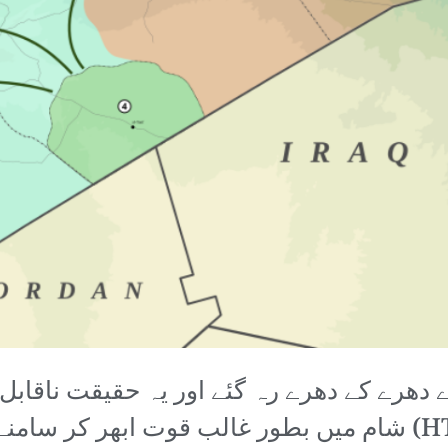
دھرے کے دھرے رہ گئے اور یہ حقیقت ناقابل 
پسند تنظیم حیات تحریر الشام (HTS) شام میں بطور غالب قوت