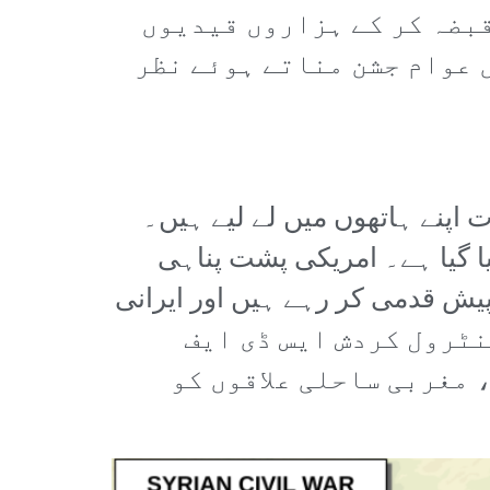
قبضہ کر کے ہزاروں قیدیوں
 عوام جشن مناتے ہوئے نظر
 اپنے ہاتھوں میں لے لیے ہیں۔
ا گیا ہے۔ امریکی پشت پناہی
ی حصے کی طرف پیش قدمی کر رہے ہیں اور ایرانی
اس علاقے کا کنٹرول کردش ایس ڈی ایف
 مغربی ساحلی علاقوں کو