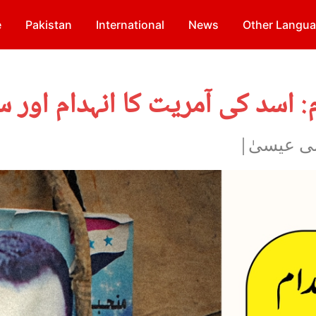
e
Pakistan
International
News
Other Langu
لی عیسیٰ|