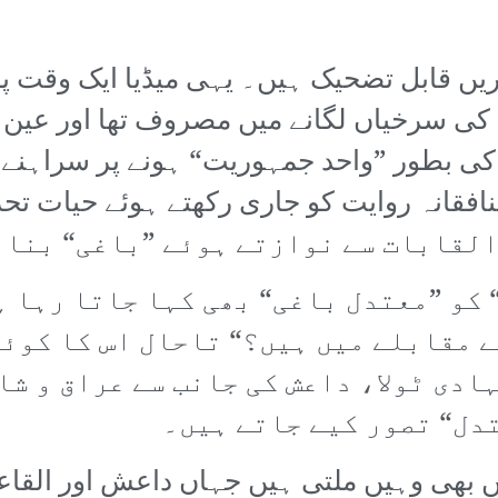
بریں قابل تضحیک ہیں۔ یہی میڈیا ایک وقت 
ت کی سرخیاں لگانے میں مصروف تھا اور عین
طور ”واحد جمہوریت“ ہونے پر سراہنے جی
لقابات سے نوازتے ہوئے ”باغی“ بنا ک
 کو ”معتدل باغی“ بھی کہا جاتا رہا ہ
ے مقابلے میں ہیں؟“ تاحال اس کا کوئی
ادی ٹولا، داعش کی جانب سے عراق و شا
تدل“ تصور کیے جاتے ہیں۔
 ٹی ایس (HTS) کی جڑیں بھی وہیں ملتی ہیں جہاں داعش او