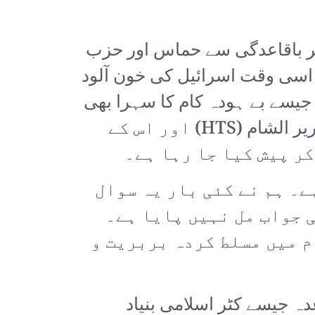
پر باقاعدگی سے حماس اور حزب
 اسی وقت اسرائیل کی خون آلود
سے بے ہودہ کام کا سہرا بھی
اسی میڈیا کے سر جاتا ہے۔ اسی منافقانہ روایت کو جاری رکھتے ہوئے حیات تحریر الشام (HTS) اور اس کے
ر پیش کیا جا رہا ہے۔
ے۔ ہم نے کئی بار یہ سوال
 جواب مل نہیں پایا ہے۔
م میں مسلط کردہ بربریت و
ر القاعدہ جیسے کٹر اسلامی بنیاد