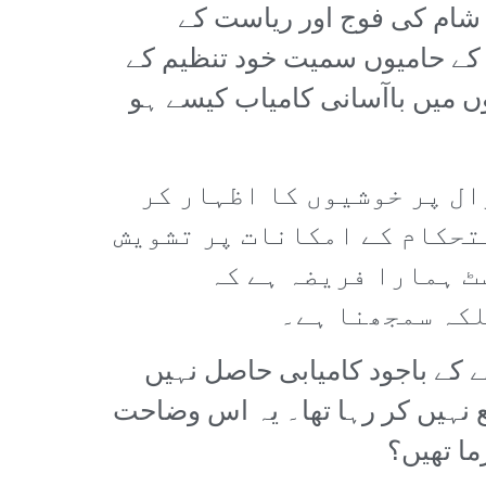
شام کی فوج اور ریاست کے
س کے حامیوں سمیت خود تنظیم کے
ں میں باآسانی کامیاب کیسے ہو
ال پر خوشیوں کا اظہار کر
ستحکام کے امکانات پر تشویش
ٹ ہمارا فریضہ ہے کہ
لکہ سمجھنا ہے۔
کے باجود کامیابی حاصل نہیں
 نہیں کر رہا تھا۔ یہ اس وضاحت
ما تھیں؟