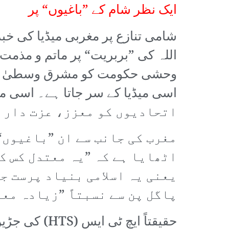
ایک نظر شام کے ”باغیوں“ پر
شامی تنازع پر مغربی میڈیا کی خ
اللہ کی ”بربریت“ پر ماتم و مذم
وحشی حکومت کو مشرق وسطیٰ کی ب
اتحادیوں کو معزز، عزت دار ا
مغرب کی جانب سے ان ”باغیوں“
اٹھایا ہے کہ ”یہ معتدل کس ک
یعنی یہ اسلامی بنیاد پرست جہ
پاگل پن سے نسبتاً ”زیادہ مع
حقیقتاً ایچ