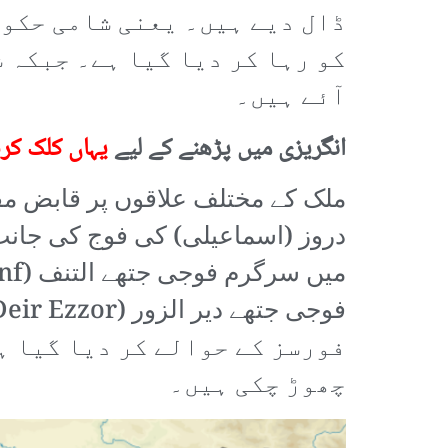
ڈال دیے ہیں۔ یعنی شامی حکوم
کو رہا کر دیا گیا ہے۔ جبکہ 
آئے ہیں۔
انگریزی میں پڑھنے کے لیے
یہاں کلک کر
ملک کے مختلف علاقوں پر قابض مقا
دروز (اسماعیلی) کی فوج کی جانب 
فورسز کے حوالے کر دیا گیا ہ
چھوڑ چکی ہیں۔