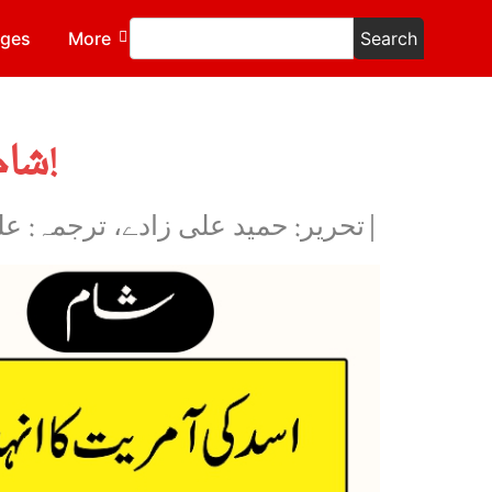
ages
More
Search
شام: اسد کی آمریت کا انہدام اور سامراجی گماشتوں کا راج!
|تحریر: حمید علی زادے، ترجمہ: ع