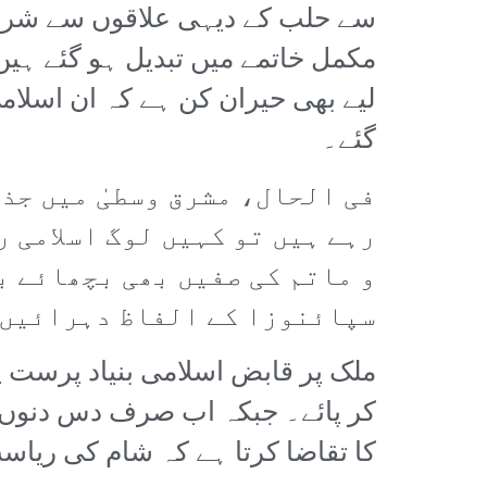
سے حلب کے دیہی علاقوں سے شروع
مکمل خاتمے میں تبدیل ہو گئے ہیں
لیے بھی حیران کن ہے کہ ان اسلام
گئے۔
فی الحال، مشرق وسطیٰ میں جذ
رہے ہیں تو کہیں لوگ اسلامی 
و ماتم کی صفیں بھی بچھائے ب
سپائنوزا کے الفاظ دہرائیں ک
ملک پر قابض اسلامی بنیاد پرست 
کر پائے۔ جبکہ اب صرف دس دنوں م
کا تقاضا کرتا ہے کہ شام کی ریاس