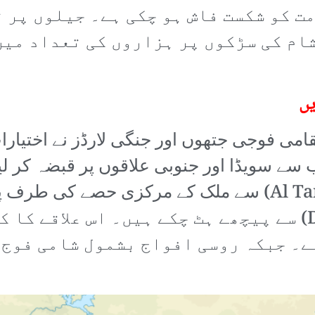
ت کو شکست فاش ہو چکی ہے۔ جیلوں پر 
شام کی سڑکوں پر ہزاروں کی تعداد میں
یں
می فوجی جتھوں اور جنگی لارڈز نے اختیارات
سے سویڈا اور جنوبی علاقوں پر قبضہ کر لی
میں سرگرم فوجی جتھے التنف (Al Tanf) سے ملک کے مرکز
فوجی جتھے دیر الزور (Deir Ezzor) سے پیچھے ہٹ چکے ہیں۔ 
ے۔ جبکہ روسی افواج بشمول شامی فوج،