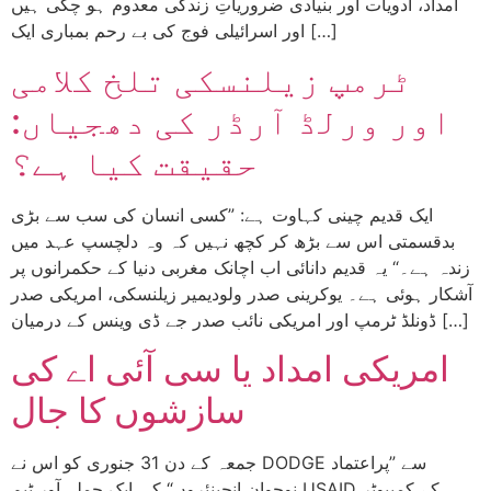
امداد، ادویات اور بنیادی ضروریاتِ زندگی معدوم ہو چکی ہیں
اور اسرائیلی فوج کی بے رحم بمباری ایک […]
ٹرمپ زیلنسکی تلخ کلامی
اور ورلڈ آرڈر کی دھجیاں:
حقیقت کیا ہے؟
ایک قدیم چینی کہاوت ہے: ”کسی انسان کی سب سے بڑی
بدقسمتی اس سے بڑھ کر کچھ نہیں کہ وہ دلچسپ عہد میں
زندہ ہے۔“ یہ قدیم دانائی اب اچانک مغربی دنیا کے حکمرانوں پر
آشکار ہوئی ہے۔ یوکرینی صدر ولودیمیر زیلنسکی، امریکی صدر
ڈونلڈ ٹرمپ اور امریکی نائب صدر جے ڈی وینس کے درمیان […]
امریکی امداد یا سی آئی اے کی
سازشوں کا جال
جمعہ کے دن 31 جنوری کو اس نے DODGE سے ”پراعتماد
نوجوان انجینئروں“ کی ایک حملہ آور ٹیم USAID کے کمپیوٹر