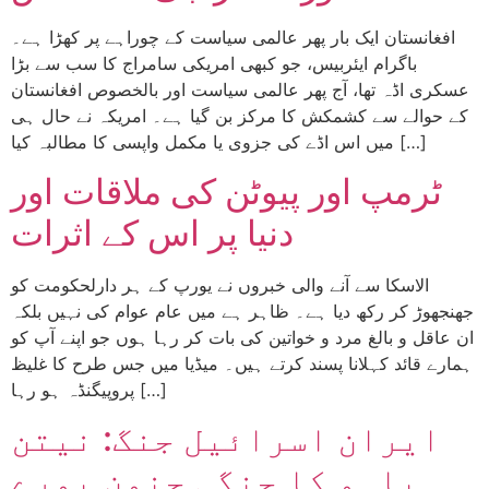
افغانستان ایک بار پھر عالمی سیاست کے چوراہے پر کھڑا ہے۔
باگرام ایئربیس، جو کبھی امریکی سامراج کا سب سے بڑا
عسکری اڈہ تھا، آج پھر عالمی سیاست اور بالخصوص افغانستان
کے حوالے سے کشمکش کا مرکز بن گیا ہے۔ امریکہ نے حال ہی
میں اس اڈے کی جزوی یا مکمل واپسی کا مطالبہ کیا […]
ٹرمپ اور پیوٹن کی ملاقات اور
دنیا پر اس کے اثرات
الاسکا سے آنے والی خبروں نے یورپ کے ہر دارلحکومت کو
جھنجھوڑ کر رکھ دیا ہے۔ ظاہر ہے میں عام عوام کی نہیں بلکہ
ان عاقل و بالغ مرد و خواتین کی بات کر رہا ہوں جو اپنے آپ کو
ہمارے قائد کہلانا پسند کرتے ہیں۔ میڈیا میں جس طرح کا غلیظ
پروپیگنڈہ ہو رہا […]
ایران اسرائیل جنگ: نیتن
یاہو کا جنگی جنون پورے