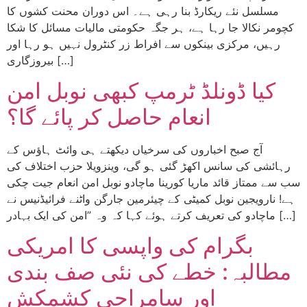
مسلسل نئے ریکارڈ بنا رہی ہے۔ اس دوران محنت کشوں کا
کچومر نکالا جا رہا ہے، ہر جگہ حکومتی مالیات مسائل کا شکا
رہیں، مرکزی بینکوں سے افراط زر کنٹرول نہیں ہو رہا اور
بیروزگاری […]
کیا ڈونلڈ ٹرمپ کبھی نوبل امن
انعام حاصل کر پائے گا؟
آج صبح اخباروں کی سرخیاں دیکھتے ہی وائٹ ہاؤس کے
رہائشی کی سانس اکھڑ گئی ہو گی، وینزویلا حزب اختلاف کی
سب سے ممتاز قائد ماریا کورینا ماچادو نوبل امن انعام جیت چکی
ہے! نارویجین نوبل کمیٹی کے چیئرمین جارگن واٹنے فرائیڈنیس نے
ماچادو کی تعریف کرتے ہوئے کہا کہ وہ ”امن کی ایک بہادر […]
بگرام کی واپسی کا امریکی
مطالبہ: خطے کی نئی صف بندی
اور سامراجی کشمکش