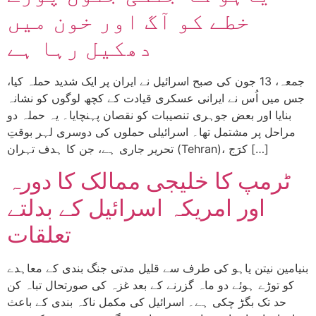
خطے کو آگ اور خون میں
دھکیل رہا ہے
جمعہ، 13 جون کی صبح اسرائیل نے ایران پر ایک شدید حملہ کیا،
جس میں اُس نے ایرانی عسکری قیادت کے کچھ لوگوں کو نشانہ
بنایا اور بعض جوہری تنصیبات کو نقصان پہنچایا۔ یہ حملہ دو
مراحل پر مشتمل تھا۔ اسرائیلی حملوں کی دوسری لہر بوقتِ
تحریر جاری ہے، جن کا ہدف تہران (Tehran)، کرَج […]
ٹرمپ کا خلیجی ممالک کا دورہ
اور امریکہ اسرائیل کے بدلتے
تعلقات
بنیامین نیتن یاہو کی طرف سے قلیل مدتی جنگ بندی کے معاہدے
کو توڑے ہوئے دو ماہ گزرنے کے بعد غزہ کی صورتحال تباہ کن
حد تک بگڑ چکی ہے۔ اسرائیل کی مکمل ناکہ بندی کے باعث