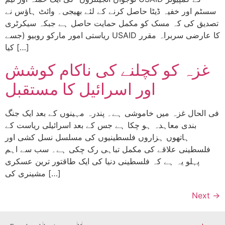
سسٹم اور خفیہ ڈیٹا حاصل کرنے کے لئے بھیجی۔ وائٹ ہاؤس نے
تصدیق کی کہ مسک کو مکمل حمایت حاصل ہے جبکہ سیکرٹری
ریاستی امور مارکو روبیو (جسے USAID کا عارضی سربراہ مقرر
کیا […]
غزہ کو کچلنے کی ناکام کوشش
اور اسرائیل کا مستقبل
فی الحال غزہ میں خاموشی ہے۔ پندرہ مہینوں کے بعد ایک جنگ
بندی معاہدہ ہو چکا ہے جس کے بعد اسرائیلی ریاست کے
ہاتھوں ہزاروں فلسطینیوں کی مسلسل نسل کشی اور
فلسطینی علاقے کی مکمل تباہی رک چکی ہے۔ سب سے اہم
پہلو یہ ہے کہ فلسطینی دنیا کی ایک طاقتور ترین عسکری
مشینری کی […]
Next
→