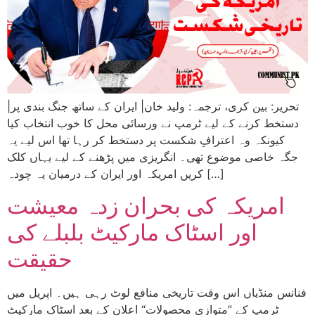
|تحریر: بین کری، ترجمہ: ولید خان| ایران کے ساتھ جنگ بندی پر
دستخط کرنے کے لیے ٹرمپ نے ورسائی محل کا خوب انتخاب کیا
کیونکہ وہ اعترافِ شکست پر دستخط کر رہا تھا اس لیے یہ
جگہ خاصی موضوع تھی۔ انگریزی میں پڑھنے کے لیے یہاں کلک
کریں امریکہ اور ایران کے درمیان یہ چودہ […]
امریکہ کی بحران زدہ معیشت
اور اسٹاک مارکیٹ بلبلے کی
حقیقت
فنانس منڈیاں اس وقت تاریخی منافع لوٹ رہی ہیں۔ اپریل میں
ٹرمپ کے ”متوازی محصولات“ اعلان کے بعد اسٹاک مارکیٹ