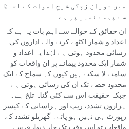
میں دوران زچگی شرحِ اموات کے لحاظ
سے پہلے نمبر پر ہے۔
ان حقائق کے حوالے سے اہم بات یہ ہے کہ
اعداد و شمار اکٹھے کرنے والے اداروں کی
رسائی محدود ہوتی ہے لہٰذا یہ اعداد و
شمار ایک محدود پیمانے پر ان واقعات کو
سامنے لا سکتے ہیں کیوں کہ سماج کے ایک
محدود حصے تک ان کی رسائی ہوتی ہے
جبکہ حقیقت اس سے کئی گناہ تلخ ہے۔
ہزاروں تشدد، ریپ اور ہراسانی کے کیسز
رپورٹ ہی نہیں ہو پاتے۔ گھریلو تشدد کے
واقعات تو اس وقت تک چار دیواری سے