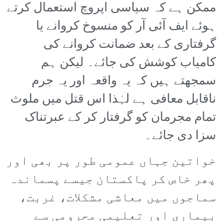
ممکن ہے کہ سیاسی اپروچ استعمال کرتے
ہوئے ایف آئی آر کو منسوخ کروانے یا
گرفتاری کے بعد ضمانت کروانے کی
کامیاب کوشش کی جائے۔ لیکن ہم
سمجھتے ہیں کہ یہ واقعہ اور یہ جرم
ناقابل معافی ہے لہٰذا اس قتل میں ملوث
تمام مجرمان کو گرفتار کر کے عبرتناک
سزا دی جائے۔
خواتین جہاں عمومی طور پر بھی اور
پھر خاص کر پاکستان جیسے پسماندہ
سماجوں میں معاشی مشکلات، غربت،
بیماری اور تعلیمی محرومی سے