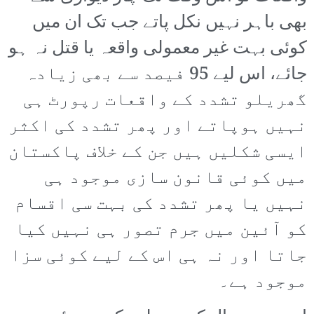
بھی باہر نہیں نکل پاتے جب تک ان میں
کوئی بہت غیر معمولی واقعہ یا قتل نہ ہو
جائے، اس لیے 95 فیصد سے بھی زیادہ
گھریلو تشدد کے واقعات رپورٹ ہی
نہیں ہوپاتے اور پھر تشدد کی اکثر
ایسی شکلیں ہیں جن کے خلاف پاکستان
میں کوئی قانون سازی موجود ہی
نہیں یا پھر تشدد کی بہت سی اقسام
کو آئین میں جرم تصور ہی نہیں کیا
جاتا اور نہ ہی اس کے لیے کوئی سزا
موجود ہے۔