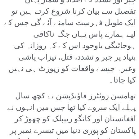
جبر اور تشدد کے اعداد و شمار یہاں
تفصیل سے بیان کرنا شروع کرتے ہیں تو
ایک طویل فہرست سامنے آئے گی جس کے
لیے ہمارے پاس یہاں جگہ ناکافی
ہوجائیگی باوجود اس کے کہ روزانہ کی
بنیاد پر جبر و تشدد، قتل، تیزاب پاشی
وغیرہ جیسے واقعات کو رپورٹ ہی نہیں
کیا جاتا۔
تھامسن روئٹرز فاؤنڈیشن نے کچھ سال
پہلے ایک سروے کیا تھا جس میں انہوں نے
افغانستان اور کانگو ریپبلک کو چھوڑ کر
پاکستان کو پوری دنیا میں تیسرے نمبر پر