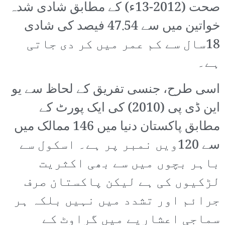
صحت (2012-13ء) کے مطابق شادی شدہ
خواتین میں سے 47.54 فیصد کی شادی
18سال سے کم عمر میں کر دی جاتی
ہے۔
اسی طرح، جنسی تفریق کے لحاظ سے یو
این ڈی پی (2010) کی ایک پورٹ کے
مطابق پاکستان دنیا میں 146 ممالک میں
سے 120ویں نمبر پر ہے۔ اسکول سے
باہر بچوں میں سے بھی اکثریت
لڑکیوں کی ہے لیکن پاکستان صرف
جرائم اور تشدد میں نہیں بلکہ ہر
سماجی اعشاریے میں گراوٹ کے