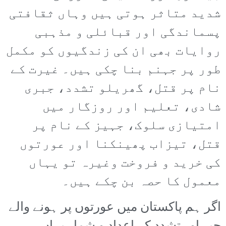
شدید متاثر ہوتی ہیں وہاں ثقافتی
پسماندگی اور قبائلی و مذہبی
روایات بھی ان کی زندگیوں کو مکمل
طور پر جہنم بنا چکی ہیں۔ غیرت کے
نام پر قتل، گھریلو تشدد، جبری
شادی، تعلیم اور روزگار میں
امتیازی سلوک، جہیز کے نام پر
قتل، تیزاب پھینکنا اور عورتوں
کی خرید و فروخت وغیرہ تو یہاں
معمول کا حصہ بن چکے ہیں۔
اگر ہم پاکستان میں عورتوں پر ہونے والے