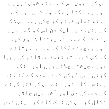
اس کی بیوی اس کے ساتھ خوش نہیں ہے
اور ہو سکتا ہے کہ وہ کسی اور کے
ساتھ تعلق قائم کر چکی ہو۔ اس شک
کی بنیاد پر ایک دن اس کو گھر میں
بند کر کے مارنا پیٹنا شروع کیا
اور پوچھنے لگا کہ وہ اسے بتائے
کہ کس کے ساتھ تعلقات قائم کی ہیں!
عورت چیختی چلاتی رہی اور انکار
کرتی رہی لیکن کوئی مدد کے لئے نہ
پہنچ سکا۔ شوہر نے اس کو قتل کرنے
کی دھمکی دی اور آخر میں چاقو
نکال کر اس کی ناک کاٹ کر اپنی نام