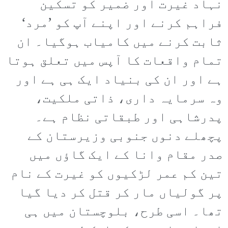
نہاد غیرت اور ضمیر کو تسکین
فراہم کرنے اور اپنے آپ کو ’مرد‘
ثابت کرنے میں کامیاب ہوگیا۔ ان
تمام واقعات کا آپس میں تعلق ہوتا
ہے اور ان کی بنیاد ایک ہی ہے اور
وہ سرمایہ داری، ذاتی ملکیت،
پدرشاہی اور طبقاتی نظام ہے۔
پچھلے دنوں جنوبی وزیرستان کے
صدر مقام وانا کے ایک گاؤں میں
تین کم عمر لڑکیوں کو غیرت کے نام
پر گولیاں مار کر قتل کر دیا گیا
تھا۔ اسی طرح، بلوچستان میں ہی