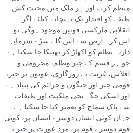
منظم کرنے اور ہر ملک میں محنت کش
طبقے کو اقتدار تک پہنچانے کیلئے اگر
انقلابی مارکسی قوتیں موجود ہوگی تو
اس کرۂ ارض سے اس گلے سڑے سرمایہ
دارنہ نظام کو اکھاڑ کر پھینکا جا سکتا ہے
جو ہر قسم کے جبر وظلم، محرومی و
افلاس، غربت بے روزگاری، عوتوں پر جبر،
قومی جبر اور جنگوں و جرائم کی بنیاد ہے
اور اسکی جگہ نجی ملکیت اور طبقات
سے پاک سماج کو تعمیر کیا جا سکتا ہے
جہاں کوئی انسان دوسرے انسان پر، کوئی
قوم دوسرے قوم پر، مرد عورت پر جبر نہ