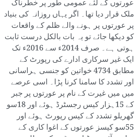
عورتوں کے لئے عمومی طور پر خطرناک
ملک قرار دیا تھا۔ اگر یہاں روزانہ کی بنیاد
پر عورتوں پر ہونے والے ظلم کے واقعات
کو دیکھا جائے تو یہ بات بالکل درست ثابت
ہوتی ہے۔ صرف 2014ء سے 2016ء تک
ایک غیر سرکاری ادارے کی رپورٹ کے
مطابق 4734 خواتین کو جنسی ہراسانی
اور تشدد کا سامنا کرنا پڑا۔ اسی عرصے
میں میں غیرت کے نام پر عورتوں پر جبر
کے 15ہزار کیس رجسٹرڈ ہوئے اور 18سو
گھریلو تشدد کے کیس رپورٹ ہوئے اور
55سو کیسز عورتوں کے اغوا کاری کے