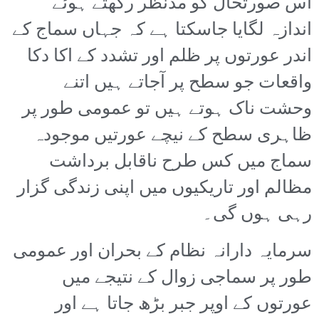
اس صورتحال کو مدنظر رکھتے ہوئے
اندازہ لگایا جاسکتا ہے کہ جہاں سماج کے
اندر عورتوں پر ظلم اور تشدد کے اکا دکا
واقعات جو سطح پر آجاتے ہیں اتنے
وحشت ناک ہوتے ہیں تو عمومی طور پر
ظاہری سطح کے نیچے عورتیں موجودہ
سماج میں کس طرح ناقابل برداشت
مظالم اور تاریکیوں میں اپنی زندگی گزار
رہی ہوں گی۔
سرمایہ دارانہ نظام کے بحران اور عمومی
طور پر سماجی زوال کے نتیجے میں
عورتوں کے اوپر جبر بڑھ جاتا ہے اور