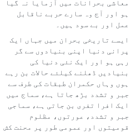
معاشی بحرانات میں آزمایا نہ گیا
ہو اور آج وہ سارے حربے ناقابل
عمل اور بے سود ہیں۔
ایسے تاریخی بحران میں جہاں ایک
پرانی دنیا اپنی بنیادوں سے گر
رہی ہو اور ایک نئی دنیا کی
بنیادیں ڈھلنے کیلئے حالات بن رہے
ہوں وہاں حکمران طبقات کی طرف سے
جبر و تشدد بڑھ جاتا ہے، سماج میں
ایک افرا تفری بن جاتی ہے، سماجی
جبر و تشدد، عورتوں، مظلوم
قومیتوں اور عمومی طور پر محنت کش