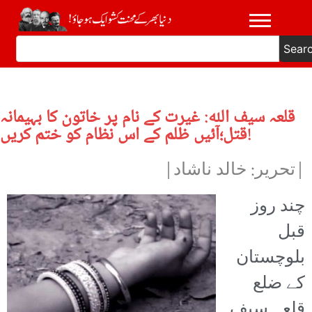
Sear
قلعہ سیف اللہ: غیرت کے نام پر خاتون کا بہیمانہ
قتل؛آئیں ظلم کے اس نظام کو ختم کریں!
|تحریر: خالد ناشاد|
چند روز
قبل
بلوچستان
کے ضلع
قلعہ سیف