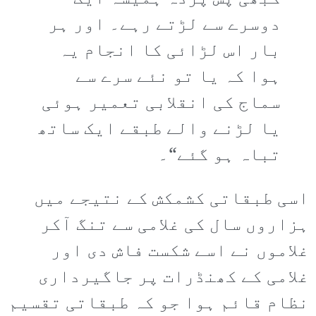
دوسرے سے لڑتے رہے۔ اور ہر
بار اس لڑائی کا انجام یہ
ہوا کہ یا تو نئے سرے سے
سماج کی انقلابی تعمیر ہوئی
یا لڑنے والے طبقے ایک ساتھ
تباہ ہو گئے“۔
اسی طبقاتی کشمکش کے نتیجے میں
ہزاروں سال کی غلامی سے تنگ آکر
غلاموں نے اسے شکست فاش دی اور
غلامی کے کھنڈرات پر جاگیرداری
نظام قائم ہوا جو کہ طبقاتی تقسیم