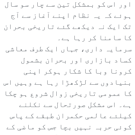
اور اس کو بمشکل تین سے چار سو سال
ہوئے کہ یہ نظام اپنے آغاز سے آج
تک ایک نہ دیکھے گئے تاریخی بحران
کا سامنا کر رہا ہے۔
سرمایہ داری، جہاں ایک طرف معاشی
کساد بازاری اور بحران بشمول
کرونا وبا کا شکار ہوکر اپنی
بنیادوں سے لڑکھڑا رہا ہے وہیں اس
کا عمومی تاریخی زوال شروع ہو چکا
ہے۔ اس مشکل صورتحال سے نکلنے
کیلئے عالمی حکمران طبقے کے پاس
کوئی حربہ نہیں بچا جس کو ماضی کے