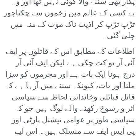
پکار بھی سننے والا کوئی نہیں تھا اور وہ
بے کسی کے عالم میں زخموں سے چکناچور
تڑپ تڑپ کر اذیت ناک موت کے منہ میں
چلی گئی۔
اطلاعات کے مطابق اس کے قاتلوں پر ایف
آئی آر تو کٹ چکی ہے لیکن ایف آئی آر
درج ہونا ایک بات ہے اور مجرموں کو سزا
ملنا اور بات، کیونکہ سننے میں آرہا ہے کہ
قاتل قبائلی وخاندانی لحاظ سے سیاسی
اثر و رسوخ رکھنے والے لوگ ہیں جو کہ
سیاسی طور پر عوامی نیشنل پارٹی اور
پی ایس ایف سے منسلک ہیں۔ اس لیے