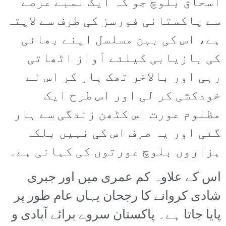
اسحاق بلوچ جو کہ ایک لمبے عرصے
سے پاکستانی فورسز کی طرف سے لاپتہ
ہے، اس کی بہن مسلسل اپنے بھائی
کی بازیابی کیلئے آواز اٹھاتی
رہی اور بالاخر تھک ہار کر اس نے
خودکشی کر لی اور اس طرح ایک
مظلوم عورت اس کٹھن زندگی سے ہار
گئی اور یہ صرف اس کی نہیں بلکہ
ہزاروں بلوچ عورتوں کی کہانی ہے۔
اس کے علاوہ کم عمری میں اور جبری
شادی کروانے کا رجحان یہاں عام طور پر
پایا جاتا ہے۔ پاکستان سروے برائے آبادی و