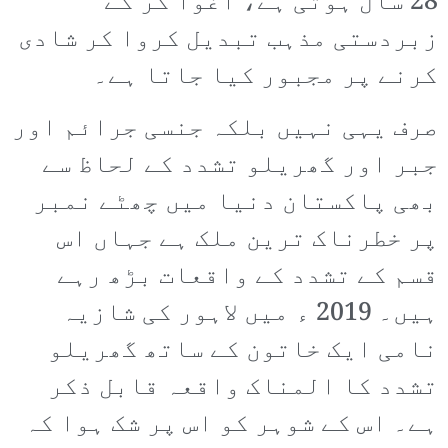
28 سال ہوتی ہے، اغوا کر کے
زبردستی مذہب تبدیل کروا کر شادی
کرنے پر مجبور کیا جاتا ہے۔
صرف یہی نہیں بلکہ جنسی جرائم اور
جبر اور گھریلو تشدد کے لحاظ سے
بھی پاکستان دنیا میں چھٹے نمبر
پر خطرناک ترین ملک ہے جہاں اس
قسم کے تشدد کے واقعات بڑھ رہے
ہیں۔ 2019 ء میں لاہور کی شازیہ
نامی ایک خاتون کے ساتھ گھریلو
تشدد کا المناک واقعہ قابل ذکر
ہے۔ اس کے شوہر کو اس پر شک ہوا کہ