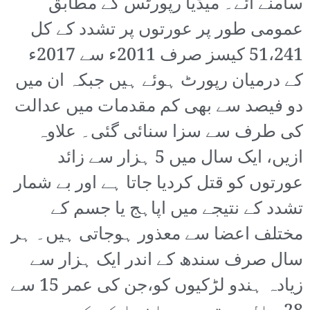
سامنے آئے۔ میڈیا رپورٹس کے مطابق
عمومی طور پر عورتوں پر تشدد کے کل
51،241 کیسز صرف 2011ء سے 2017ء
کے درمیان رپورٹ ہوئے ہیں جبکہ ان میں
دو فیصد سے بھی کم مقدمات میں عدالت
کی طرف سے سزا سنائی گئی۔ علاوہ
ازیں، ایک سال میں 5 ہزار سے زائد
عورتوں کو قتل کردیا جاتا ہے اور بے شمار
تشدد کے نتیجے میں اپاہج یا جسم کے
مختلف اعضا سے معذور ہوجاتی ہیں۔ ہر
سال صرف سندھ کے اندر ایک ہزار سے
زیادہ ہندو لڑکیوں کو،جن کی عمر 15 سے