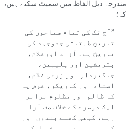
مندرجہ ذیل الفاظ میں سمیٹ سکتے ہیں،
کہ؛
”آج تک کی تمام سماجوں کی
تاریخ طبقاتی جدوجہد کی
تاریخ ہے۔ آزاد اورغلام،
پتریشین اور پلیبین،
جاگیردار اور زرعی غلام،
استاد اور کاریگر، غرض یہ
کہ ظالم اور مظلوم برابر
ایک دوسرے کے خلاف صف آرا
رہے، کبھی کھلے بندوں اور
کبھی پس پردہ ہمیشہ ایک