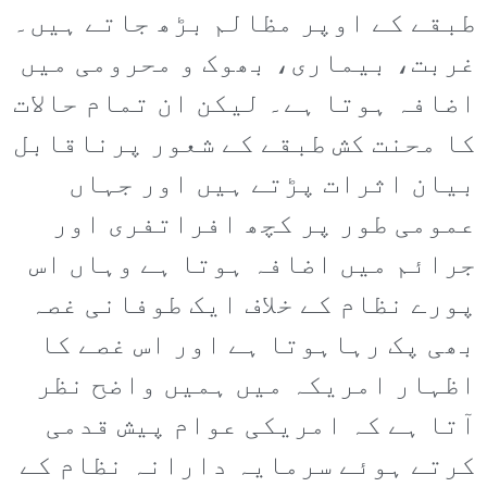
طبقے کے اوپر مظالم بڑھ جاتے ہیں۔
غربت، بیماری، بھوک و محرومی میں
اضافہ ہوتا ہے۔ لیکن ان تمام حالات
کا محنت کش طبقے کے شعور پرناقابل
بیان اثرات پڑتے ہیں اور جہاں
عمومی طور پر کچھ افراتفری اور
جرائم میں اضافہ ہوتا ہے وہاں اس
پورے نظام کے خلاف ایک طوفانی غصہ
بھی پک رہاہوتا ہے اور اس غصے کا
اظہار امریکہ میں ہمیں واضح نظر
آتا ہے کہ امریکی عوام پیش قدمی
کرتے ہوئے سرمایہ دارانہ نظام کے