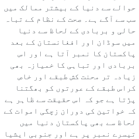
حوالے سے دنیا کے بیشتر ممالک میں
سب سے آگے ہے۔ صحت کے نظام کے تباہ
حالی و بربادی کے لحاظ سے دنیا
میں سوڈان اور افغانستان کے بعد
پاکستان کا نمبر آتا ہے اور اس
بربادی اور تباہی کا خمیازہ بھی
زیادہ تر محنت کش طبقے اور خاص
کراس طبقے کے عورتوں کو بھگتنا
پڑتا ہے جو کہ اس حقیقت سے ظاہر ہے
کہ خواتین کی دوران زچگی اموات کے
لحاظ سے بھی پاکستان دنیا میں
تیسرے نمبر پر ہے اور جنوبی ایشیا