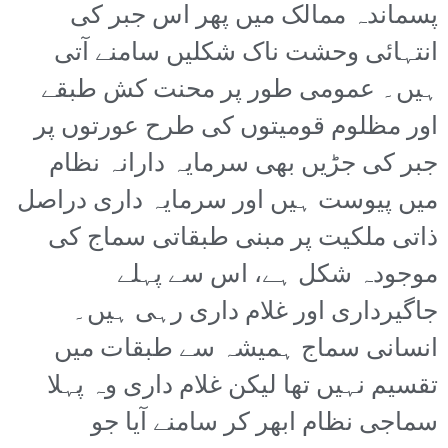
پسماندہ ممالک میں پھر اس جبر کی
انتہائی وحشت ناک شکلیں سامنے آتی
ہیں۔ عمومی طور پر محنت کش طبقے
اور مظلوم قومیتوں کی طرح عورتوں پر
جبر کی جڑیں بھی سرمایہ دارانہ نظام
میں پیوست ہیں اور سرمایہ داری دراصل
ذاتی ملکیت پر مبنی طبقاتی سماج کی
موجودہ شکل ہے، اس سے پہلے
جاگیرداری اور غلام داری رہی ہیں۔
انسانی سماج ہمیشہ سے طبقات میں
تقسیم نہیں تھا لیکن غلام داری وہ پہلا
سماجی نظام ابھر کر سامنے آیا جو