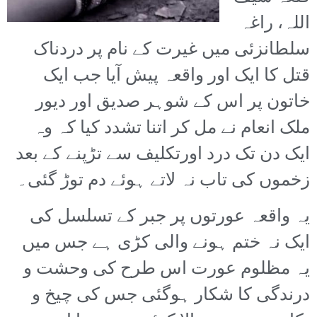
اللہ، راغہ
سلطانزئی میں غیرت کے نام پر دردناک
قتل کا ایک اور واقعہ پیش آیا جب ایک
خاتون پر اس کے شوہر صدیق اور دیور
ملک انعام نے مل کر اتنا تشدد کیا کہ وہ
ایک دن تک درد اورتکلیف سے تڑپنے کے بعد
زخموں کی تاب نہ لاتے ہوئے دم توڑ گئی۔
یہ واقعہ عورتوں پر جبر کے تسلسل کی
ایک نہ ختم ہونے والی کڑی ہے جس میں
یہ مظلوم عورت اس طرح کی وحشت و
درندگی کا شکار ہوگئی جس کی چیخ و