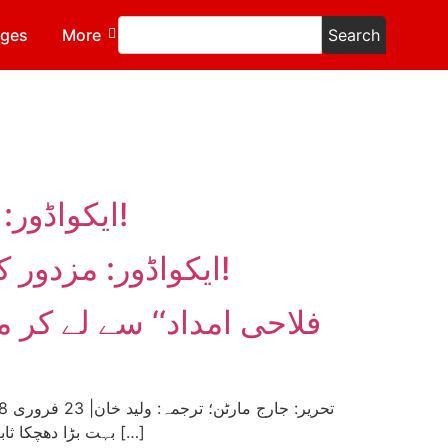
ages
More
Search
ایکواڈور: عوامی تحریک کی ایک اہم کامیابی اور مستقبل کے لیے اسباق!
ایکواڈور: مزدور کسان بغاوت۔۔ حکومت دارالحکومت سے دم دبا کر بھاگ نکلی!
بہت بڑا دھچکا ثابت ہوئی ہے۔ خود مقررہ صدر گوائیڈو، کولمبئین صدر ڈوکو اور امریکی نائب صدر پینس کے درمیان گرما گرم الزامات کا […]