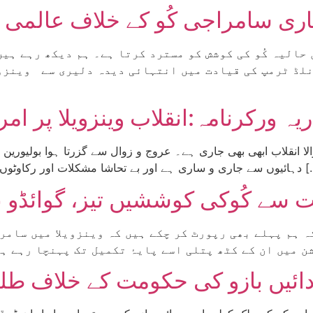
جاری سامراجی کُو کے خلاف عالمی 
لڈ ٹرمپ کی قیادت میں انتہائی دیدہ دلیری سے وینزوی
والا انقلاب ابھی بھی جاری ہے۔ عروج و زوال سے گزرتا ہوا بولیوری
کاوٹوں کو عبور کرتا ہوا آگے بڑھ رہا ہے۔ شاویز کی وفات […]
 سے کُوکی کوششیں تیز، گوائڈو نے
 دائیں بازو کی حکومت کے خلاف طل