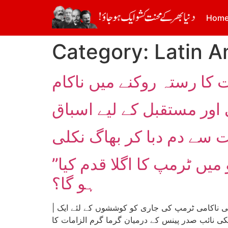
Hom
Category:
Latin A
 کا رستہ روکنے میں ناکام
’’فلاحی امداد‘‘ سے لے کر ملک گیر بجلی بندش تک: وینزویلا کُو میں ٹرمپ کا اگلا قدم کیا
ہو گا؟
| تحریر: جارج مارٹن؛ ترجمہ: ولید خان| 23 فروری 2018ء کو وینزویلا سرحد پر ’’فلاحی امداد‘‘ کے نام پر اشتعال انگیزی کی ناکامی ٹرمپ کی جاری کو کوششوں کے لئے ایک