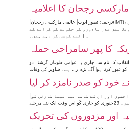
مارکسی رجحان کا اعلامیہ
|ترجمہ: تصور ایوب| عالمی مارکسی رجحان(IMT)، امریکی سامراج کی جانب سے وینزویلا میں حالیہ کُو کی کوشش کو مسترد کرتا ہے۔ ہم دیکھ رہے ہیں
لا میں صدر مادورو کی حکومت کو گرانے کے
لیے کوشش کر رہے ہیں۔ […]
ن انقلاب کے نام سے جاری یہ عوامی طوفان گزشتہ دو
 خود کو صدر نامزد کر لیا
|تحریر: لوچا ڈی کلاسز، وینزویلا| جیسا کہ ہم پہلے بھی رپورٹ کر چکے ہیں کہ وینزویلا میں سامراجیوں اور ان کے کاسہ لیس لیما کارٹل کی
بہ اور مزدوروں کی تحریک