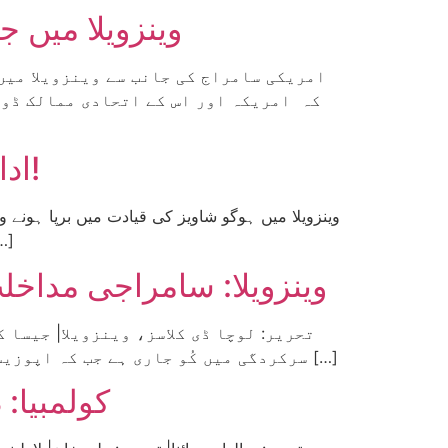
وینزویلا میں 
کہ امریکہ اور اس کے اتحادی ممالک ڈون
اداریہ ورکرنامہ:انقلاب وینزویلا پر امریکہ کا پھر سامراجی حملہ!
وینزویلا میں ہوگو شاویز کی قیادت میں برپا ہونے 
دہائیوں سے جاری و ساری ہے اور بے تحاشا مشکلات اور ر
وینزویلا: سامراجی مداخلت
سرکردگی میں کُو جاری ہے جب کہ اپوزیشن میں ان کے کٹھ پتلی اسے پایۂ تکمیل تک پہنچا رہے ہیں۔ 23جنوری کو جاری کُو اس وقت ایک نئے مرحلے […]
کولمبیا: