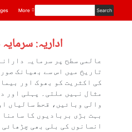
ages
More
Search
اداریہ: سرمایہ 
عالمی سطح پر سرمایہ دارانہ 
تاریخ میں اس سے بھیانک صورت
کی اکثریت کو بھوک اور بیمار
مثال نہیں ملتی۔ پہلی اور دو
والی وبائیں، قحط سالیاں او
بہت بڑی بربادیوں کا سامنا ک
انسانوں کی بلی بھی چڑھائی ج