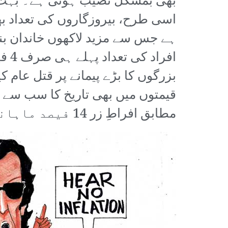
بھی بمشکل نصیب ہوتی ہے۔ بہت ب
اسی طرح، بیروزگاروں کی تعداد 
افر
بزرگوں کا بڑے پیمانے پر قتل عام 
قیمتوں میں بھی تاریخ کا سب سے ب
مطابق افراطِ زر 14 فیصد ماہانہ ہے جو کہ انتہائی کم بتایا جا رہا ہے۔