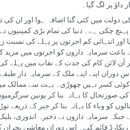
 کی دولت میں کئی گنا اضافہ ہوا اور ان کی
ہنچ چکی ہے۔ دنیا کی تمام بڑی کمپنیوں ن
 اور انتہائی کم اجرتوں پر پہلے کی نسبت زیا
 باعث سرمایہ داروں کو اجرتوں میں مزید ک
ر آن لائن کام کی جدت کے نقاب میں پہلے کی
س دوران اپنے اپنے ملک کے سرمایہ دار طبقے ک
وئی کسر نہیں چھوڑی۔ بہت سے ممالک میں ک
ی صورتحال کا بہانہ بنا کر یونین سرگرمیوں 
ں کو وباء کا بہانہ بنا کر جبر کے ذریعے تو
 جبکہ سرمایہ داروں نے ذخیرہ اندوزی، بلیک 
ریکارڈ قائم کیے۔ اس دوران معاشی بحران کا