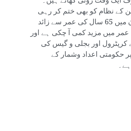
ف ایک وقت روٹی کھاتے ہیں۔
 کے نظام کو بھی ختم کر رہی
ہے جس سے مزید لاکھوں خاندان بنیادی آمدن سے محروم ہو جائیں گے۔ پاکستان میں 65 سال کی عمر سے زائد
لک میں اوسط عمر میں مزید کمی آ چکی ہے اور
ے کرپٹرول اور بجلی و گیس کی
پر حکومتی اعداد وشمار کے