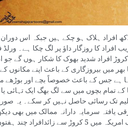
افراد ہلاک ہو چکے ہیں جبکہ اس دوران عال
 افراد کا روزگار داؤ پر لگ چکا ہے۔ ورلڈ 
طابق اس سال دنیا میں مزید 27 کروڑ افراد شدید بھوک کا شکار ہ
ر میں بیروزگاری کے باعث اپنے مکانوں کے کر
ہا ہے جس کے باعث خصوصاً بچے اور بوڑھے م
یم تک رسائی حاصل نہیں کر سکے۔ یہ صور
قی یافتہ سرمایہ دارانہ ممالک میں بھی دیک
پر بیروزگاری پھیل رہی ہے۔ صرف امریکہ میں 5 کروڑ 