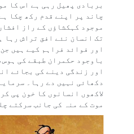
بربادی پھیل رہی ہے اس کا مو
چاند پر اپنے قدم رکھ چکا ہے 
موجود کہکشاؤں کے راز افشاں 
تک انسان نئے افق تراش رہا ہ
اور فوائد فراہم کیے ہیں جن 
باوجود حکمران طبقے کی ہوس،
اور زندگی دینے کی بجائے انہ
دکھائی نہیں دے رہا۔ سرمایہ 
لاکھوں انسانوں کا خون پی کر 
موت کے منہ کی جانب سرکتے چل