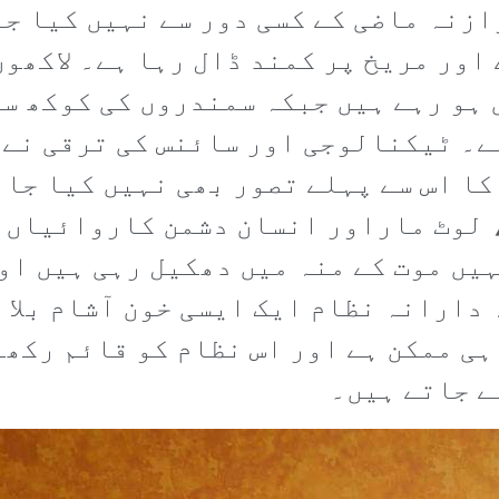
ازنہ ماضی کے کسی دور سے نہیں کیا جا
اور مریخ پر کمند ڈال رہا ہے۔ لاکھو
ہو رہے ہیں جبکہ سمندروں کی کوکھ سے
ے۔ ٹیکنالوجی اور سائنس کی ترقی نے 
کا اس سے پہلے تصور بھی نہیں کیا جا 
 لوٹ ماراور انسان دشمن کاروائیاں 
یں موت کے منہ میں دھکیل رہی ہیں او
دارانہ نظام ایک ایسی خون آشام بلا ب
ہی ممکن ہے اور اس نظام کو قائم رکھ
ے جاتے ہیں۔