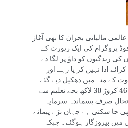
می مالیاتی بحران کا بھی آغاز
فوڈ پروگرام کی ایک رپورٹ کے
وں گے جو ان کی زندگیوں کو داؤ پر لگا دے
ائے ادا نہیں کر پا رہے اور
وت کے منہ میں دھکیل دیے گئے
ہیں۔ کورونا کی وباء کے دوران دنیا کے تمام بچوں میں سے لگ بھگ ایک تہائی یا 46 کروڑ 30 لاکھ بچے تعلیم سے
تحال صرف پسماندہ سرمایہ
ھی جا سکتی ہے جہاں بڑے پیمانے
سے زائدافراد چند ہفتوں میں بیروزگار ہوگئے۔ جبکہ