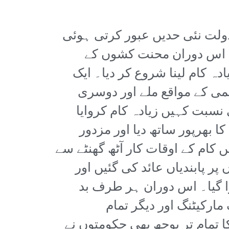
 دولت نئی حدیں عبور کرتی ہوئی
ے اس دوران محنت کشوں کے
دہ کام لینا شروع کر دیا۔ ایک
می کے مواقع ملے اور دوسری
 نسبت کہیں زیادہ کام کروایا
ا بھرپور ساتھ دیا اور مزدور
ام کے اوقات کار آٹھ گھنٹے سے
پر پابندیاں عائد کی گئیں اور
ڑا گیا۔ اس دوران ہر طرف بد
مارکیٹنگ اور دیگر تمام
 تمام تر بوجھ بھی حکومتوں نے