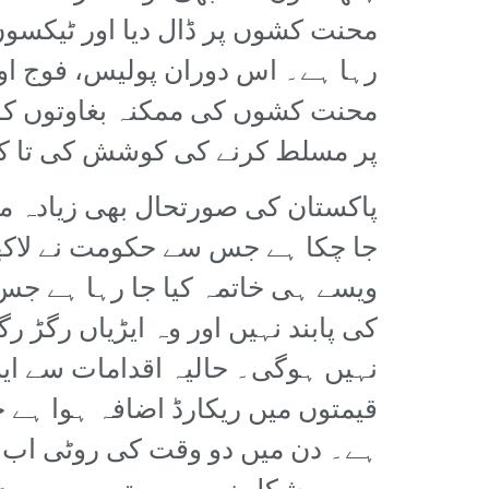
محنت کشوں پر ڈال دیا اور ٹیکسوں ک
رہا ہے۔ اس دوران پولیس، فوج اور د
محنت کشوں کی ممکنہ بغاوتوں کو
پر مسلط کرنے کی کوشش کی تا کہ
جا چکا ہے جس سے حکومت نے لاکھو
ویسے ہی خاتمہ کیا جا رہا ہے ج
کی پابند نہیں اور وہ ایڑیاں رگڑ
نہیں ہوگی۔ حالیہ اقدامات سے ای
قیمتوں میں ریکارڈ اضافہ ہوا ہے
ہے۔ دن میں دو وقت کی روٹی اب آ