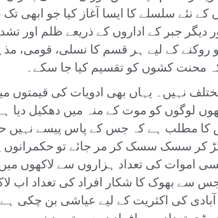
ے نئے سلسلے کا ایسا آغاز کیا جو ابھی تک خ
یگر جبر کے اداروں کے ذریعے ظلم اور تشدد ک
 روکنے کے لیے ہر قسم کا نسلی، قومی، مذ
 محنت کشوں کو تقسیم کیا جا سکے۔
ں لوگوں کو موت کے منہ میں دھکیل دیا ہ
س کا مطلب ہے کہ جس کے پاس پیسے نہیں ح
 رگڑ کر سسک سسک کر مر جائے تو حکمرانوں 
سی اموات کی تعداد ہزاروں سے لاکھوں می
 جس سے بھوک کا شکار افراد کی تعداد اب ل
بادی کی اکثریت کے لیے عیاشی بن چکی ہے 