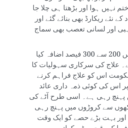
تم نہیں ہوا اور بڑھتا ہی چلا جا
ے نئے ریکارڈ بھی بنائے گئے اور
ہبی اور لسانی تعصب بھی سماج
پاکستان کی صورتحال بھی زیادہ مختلف نہیں۔ یہاں بھی ادویات کی قیمتوں میں 200 سے 300 فیصد اضافہ کیا
ے۔ علاج کی سرکاری سہولیات کا
کومت اس کو علاج فراہم کرنے
پر اس کی کوئی ذمہ داری عائد
ں پہنچ رہی ہے۔ اسی طرح آٹے کی
اکھوں سے کروڑوں میں پہنچ رہی
اور بہت بڑے حصے کو ایک وقت