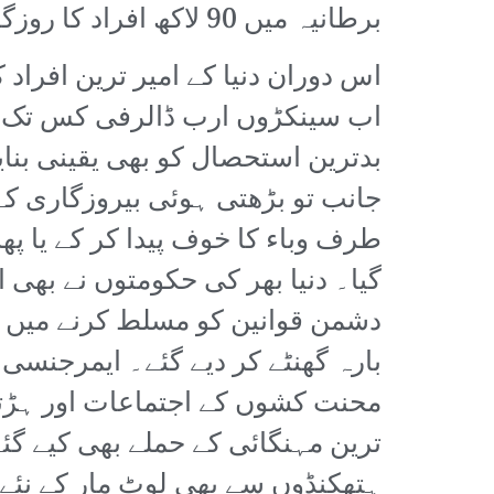
برطانیہ میں 90 لاکھ افراد کا روزگار داؤ پر لگ گیا۔
اس دوران دنیا کے امیر ترین افراد
اب سینکڑوں ارب ڈالرفی کس تک پ
بدترین استحصال کو بھی یقینی بنایا
جانب تو بڑھتی ہوئی بیروزگاری کے
طرف وباء کا خوف پیدا کر کے یا پھ
گیا۔ دنیا بھر کی حکومتوں نے بھی ا
دشمن قوانین کو مسلط کرنے میں ک
بارہ گھنٹے کر دیے گئے۔ ایمرجنسی ک
محنت کشوں کے اجتماعات اور ہڑتالو
ترین مہنگائی کے حملے بھی کیے گئے
ہتھکنڈوں سے بھی لوٹ مار کے نئے 