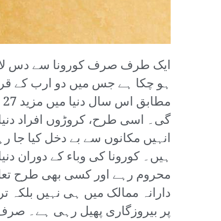
ایک طرف صرف کورونا سے دس لاکھ 
ہو چکا ہے جس میں دو ارب کے قریب
م
گی۔ اسی طرح، کروڑوں افراد دنیا بھ
انہیں مکانوں سے بے دخل کیا جا ر
محروم رہے اور کسی بھی طرح تعل
دارانہ ممالک میں ہی نہیں بلکہ تر