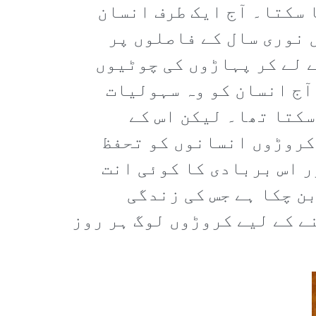
 سکتا۔ آج ایک طرف انسان
ں نوری سال کے فاصلوں پر
 لے کر پہاڑوں کی چوٹیوں
آج انسان کو وہ سہولیات
سکتا تھا۔ لیکن اس کے
کروڑوں انسانوں کو تحفظ
ر اس بربادی کا کوئی انت
ن چکا ہے جس کی زندگی
نے کے لیے کروڑوں لوگ ہر روز