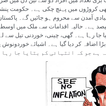
ڑی تعداد میں افراد دو سے تین دن میں صر
بھی کروڑوں میں پہنچ چکی ہے۔ حکومت پنشن
اد کی تعداد پہلے ہی صرف 4 فیصد ہے۔ حالیہ اقدامات سے م
کیا جا رہا ہے۔ گھی، چینی، خوردنی تیل سے ل
ڑا اضافہ کر دیا گیا ہے۔ اشیائے خوردونوش 