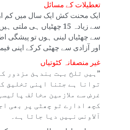
تعطیلات کے مسائل
سے زیادہ 15 چھٹیاں ہی 
سے چھٹیاں لینی ہوں تو پیشگی ا
اور آزادی سے چھٹی کرکے اپنی فی
غیر منصفانہ کٹوتیاں
”ہیں تلخ بہت بندہئ مزدور کے
توانا ہے جتنا اپنی تخلیق کے
غرض سے ملازمین مخالف پالیسی
کچھ ادارے تو چھٹی پر بھی اج
آلاونس نہیں دیا جاتا ہے۔