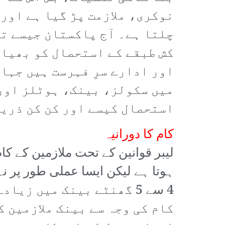
نوکری، ملازمت پڑ گیا ہے اور
چلتا ہے۔ آج پاکستان جیسے تر
کش طبقے کے استحصال کو بھیان
اور ادارے سرِ فہرست ہیں جہا
میں سکولز، بینک، ہوٹلز اور 
استحصال کیسے اور کن کن ذریع
کام کا دورانیہ
ہوتا ہے لیکن ایسا عملی طور پر نہ
4 سے 5 گھنٹے بینک میں ز
کام کی وجہ سے بینک ملازمین 