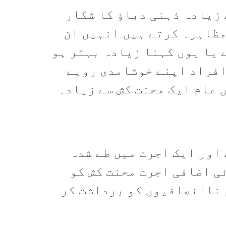
 زیادہ ذہنی دباؤ کا شکار
مظاہرہ کرتے ہیں انہیں ان
 یا یوں کہنا زیادہ بہتر ہو
افراد اپنے خوشامدی رویے
 عام ایک محنت کش سے زیادہ
اور ایک اجرت میں طے شدہ
ی اضافی اجرت محنت کش کو
 ناانصافیوں کو برداشت کر