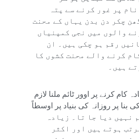
نام پر غور کرنے سے پتہ
ن چکر دن بدن یہاں کے محنت
نے والوں میں نجی کمپنیاں
انیں رقم ہو چکی ہیں۔ ان
ام کرنے والے محنت کشوں کا
تے ہیں۔
متعین ہے اور اس سے زیادہ کام کرنے پر اوور ٹائم ملنا لازم
نا پر روزانہ کی بنیاد پر اوسطاً
ئم نہیں دیا جا تا۔ زیادہ
رتب ہوتے ہیں اور اکثر