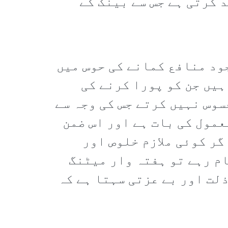
 کرتی ہے جس سے بینک کے
ود منافع کمانے کی حوس میں
ہیں جن کو پورا کرنے کی
سوس نہیں کرتے جس کی وجہ سے
مول کی بات ہے اور اس ضمن
ر کوئی ملازم خلوص اور
م رہے تو ہفتہ وار میٹنگ
لت اور بے عزتی سہتا ہے کہ