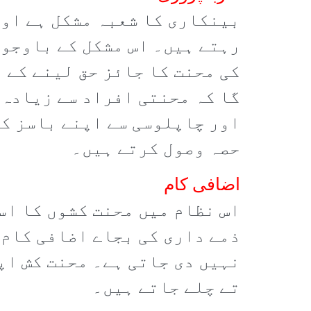
بینکاری کا شعبہ مشکل ہے اور
رہتے ہیں۔ اس مشکل کے باوجود
کی محنت کا جائز حق لینے کے 
گا کہ محنتی افراد سے زیادہ
اور چاپلوسی سے اپنے باسز کو
حصہ وصول کرتے ہیں۔
اضافی کام
اس نظام میں محنت کشوں کا اس
ذمے داری کی بجاے اضافی کام 
نہیں دی جاتی ہے۔ محنت کش اپ
تے چلے جاتے ہیں۔