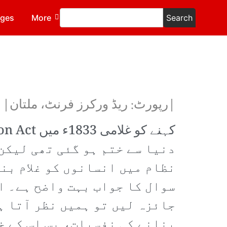
ages
More
Search
|رپورٹ: ریڈ ورکرز فرنٹ، ملتان|
دنیا سے ختم ہو گئی تھی لیکن
نظام میں انسانوں کو غلام بن
سوال کا جواب بہت واضح ہے۔ ا
جائزہ لیں تو ہمیں نظر آتا ہے
بنانے کی نفسیات، بس اس کے خ