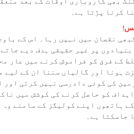
گ بھی کاروباری اوقات کے بعد منعقد
نا کرنا پڑتا ہے۔
نس!
ھی نقصان میں نہیں رہا۔ اس کے باوج
 بنیادوں پر غیر حقیقی ہدف دیے جاتے 
لط کے فرق کو فراموش کرنے میں عار مح
ت ہونا اور گالیاں سننا ان کے لیے مع
مین کی کوئی دادرسی نہیں کرتی اور اگ
ہداف کو حاصل کرنے کی کوشش میں ناکا
کے ہاتھوں اپنے کولیگز کے سامنے وہ ذ
ا جاسکتا ہے۔