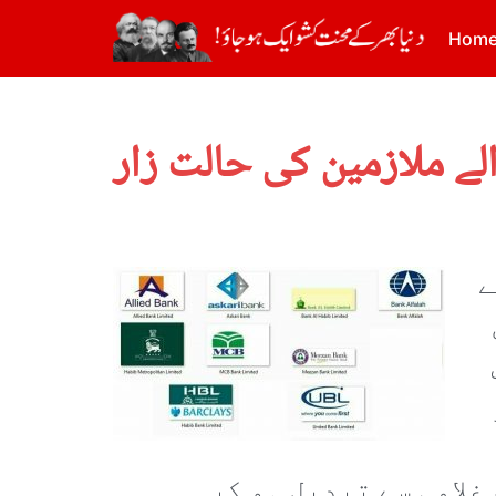
Hom
لے ملازمین کی حالت زار
 سے
غلامی سے تبدیل ہو کر