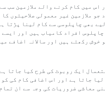
 اس میں کام کرنے والے ملازمین سب سے
 جو ملازمین غیر معمولی صلاحیتوں کا 
لیے بھی چاپلوسی سے کام لینا پڑتا ہے
 چاپلوس افراد کامیاب ہیں اور ایسے 
 خوش رکھتے ہیں اور سالانہ اضافے میں
تعمال ایک روبوٹ کی طرح کیا جاتا ہے 
لیا جاتا ہے اور اس اضافی کام کی کوئ
نی معاشی ضروریات کی وجہ سے ان تمام