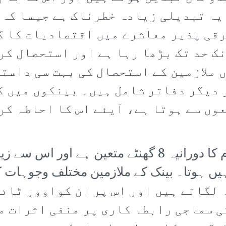
 یہ تبدیلی زیادہ خطرناک ہے جیسا کہ 
قی پذیر معاشرے میں اقتصادیات کا گھ
ک حد تک بڑھا رہا ہے اور استحصال کر
ں ملازمین کے استحصال کی بہت سی داست
دیگر دفاتر شامل ہیں۔ بینکوں میں ک
وں سے ہوتا ہے، آیئے اس کا احاطہ کر
لیبر قوانین کے تحت ملازمین کے کام کا دورانیہ 8 گھنٹے 
یں ہوتا۔ بینک کے ملازمین مختلف وجوہات کی ب
یادہ لگاتے ہیں اور اس پر ان کواوور ٹا
کی سماجی رابطہ کاری پر منفی اثرات م