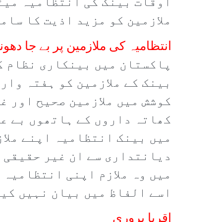
اوقات بینک کی انتظامیہ میٹن
ملازمین کو مزید اذیت کا سام
انتظامیہ کی ملازمین پر بے جا دھو
پاکستان میں بینکاری نظام کب
بینک کے ملازمین کو ہفتہ وار
کوشش میں ملازمین صحیح اور غ
کھاتہ داروں کے ہاتھوں بے عز
میں بینک انتظامیہ اپنے ملاز
دیانتداری سے ان غیر حقیقی ا
میں وہ ملازم اپنی انتظامیہ 
اسے الفاظ میں بیان نہیں کی
اقربا پروری