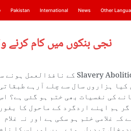
e
Pakistan
International
News
Other Langu
نجی بنکوں میں کام کرنے وا
کہنے کو غلامی 1833ء میں Slavery Abolition Act کے نافذالعمل ہونے
 کیا ہزاروں سال سے چلے آرہے طبقاتی
انے کی نفسیات بھی ختم ہو گئی ہے؟ اس
گر ہم اپنے اردگرد کے ماحول کا بغور
 کہ غلامی ختم ہو سکی ہے اور نہ غلام
دوخال تبدیل ہوئے ہیں اور اس کا نام 