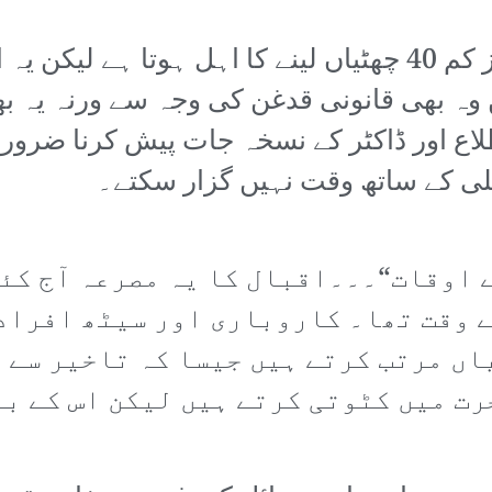
ایک محنت کش ایک سال میں کم از کم 40 چھٹیاں لینے کا اہ
ملتی ہیں وہ بھی قانونی قدغن کی وجہ سے ورنہ ی
طلاع اور ڈاکٹر کے نسخہ جات پیش کرنا ضر
ملی کے ساتھ وقت نہیں گزار سکتے۔
 اوقات“۔۔۔اقبال کا یہ مصرعہ آج کئی
 وقت تھا۔ کاروباری اور سیٹھ افراد
اں مرتب کرتے ہیں جیسا کہ تاخیر سے آ
رت میں کٹوتی کرتے ہیں لیکن اس کے بر