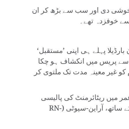
و خوشی دی اور سب سے بڑھ کر ان
صدر جورڈن بارڈیلا پہلے ہی اپنی ’مستقبل‘
 سے پریس میں انکشاف ہو چکا
م کو غیر معینہ مدت تک ملتوی کر
ائی طور پر‘ وہ بجٹ میں کٹوتی اور 66 سال کی عمر میں ریٹائرمنٹ کی پالیسی
اپنائیں گے۔ لیکن آخری رات، ان کے منصوبے ہوا ہو گئے۔ 143 ممبرانِ اسمبلی کے ساتھ، آراین-سیوٹی (RN-