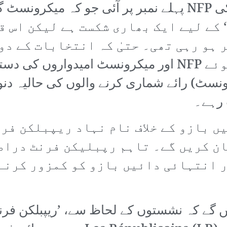
‘ کے لیے ایک بھاری شکست ہے لیکن اس 
 ہو رہی تھی۔ حتیٰ کہ انتخابات کے دو
ریپبلکن فرنٹ کا حصہ ہوتے ہوئے NFP اور میکرونسٹ ام
نسٹ) رائے شماری کرنے والوں کی حالیہ دنو
 رہے۔
ں بازو کے خلاف نام نہاد ریپبلکن فرن
ان کریں گے۔ تاہم رپبلیکن فرنٹ دراص
ر انتہائی دائیں بازو کو کمزور کرنے
 گے کہ نشستوں کے لحاظ سے، ’ریپبلکن فرن