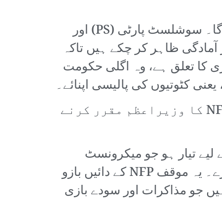
آنے والے دنوں اور ہفتوں میں پس پردہ مذاکرات اور سودے بازی میں اضافہ ہو گا۔ سوشلسٹ پارٹی (PS) اور
ے دستبردار ہونے پر آمادگی ظاہر کر چکے ہیں تاکہ
ی کا تعلق ہے، وہ اگلی حکومت
 یعنی کٹوتیوں کی پالیسی اپنائے۔
La France Insoumise (LFI) کے رہنما ژاں -لوک میلینشون نے میکرون سے NFP کا وزیراعظم مقرر کرنے
 لیے تیار ہو جو میکرونسٹ
ممبران سے کسی قسم کے مذاکرات کیے بغیر NFP پروگرام کو من و عن نافذ کرے۔ یہ موقف NFP کے دائیں بازو
یں جو مذاکرات اور سودے بازی