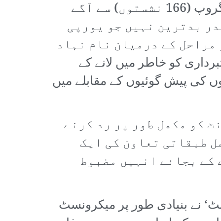
184نشستوں کے ساتھ، بائیں بازو کی NFP پہلے نمبر پر آئی جو کہ میکرونسٹ گروپ (166 نشستوں) سے آگے
قدر بدترین نہیں جو یورپی
 مراحل کے درمیان نام نہاد
یدواروں کی دستبرداری کو خاطر میں لانے کے
ں کی پیش گوئیوں کے مقابلے میں
ٹ کو مکمل طور پر رد کرنے
ل طبقاتی تعاون کی ایک
 کے بجائے انہیں مضبوط
ٹ‘ نے بنیادی طور پر میکرونسٹ