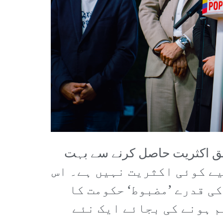
 حاصل کیا، لیکن 289 نشستوں کی مطلق اکثریت حاصل کرنے سے بہت
 کو ووٹ دینے کے لیے کوئی اکثریت نہیں ہے۔ اس
کی قدرے ’مضبوط‘ حکومت کا
حران ختم ہونے کی بجائے ایک نئے