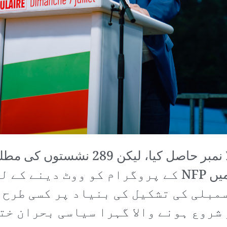
NFPنے 184 نشستوں کے ساتھ پہلا نمبر
دور رہی۔ اس لیے قومی اسمبلی میں NFP کے پروگرام
سمبلی کی تشکیل کی بنیاد پر کسی طرح 
چیلنج ہے۔ 9 جون کو شروع ہونے والا گہرا سیاسی ب