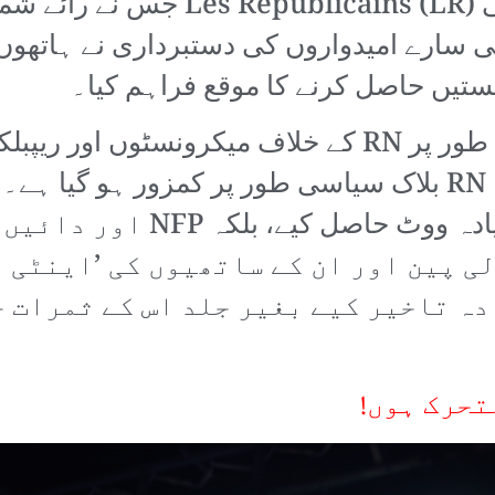
دائیں بازو (اور روایتی دائیں بازو 
ائدہ پہنچایا۔ NFP کے کافی سارے امیدواروں کی دستبردار
آخر میں، ’ریپبلکن فرنٹ‘ نے بنیادی طور پر RN کے خلاف می
2022ء کے مقابلے میں ساٹھ لاک
ی پین اور ان کے ساتھیوں کی ’اینٹی 
دہ تاخیر کیے بغیر جلد اس کے ثمرات 
تحرک ہوں!