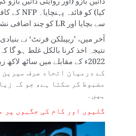
کیا) کو ف
سے بچایا اور LR کو چند اضافی نشستیں حاصل کرنے کا موقع فراہم کیا۔
کے درمیان اتحاد صرف میرین ل
مضبوط کر سکتا ہے، جو کہ زیا
ہیں۔
گلیوں اور کام کی جگہوں پر م