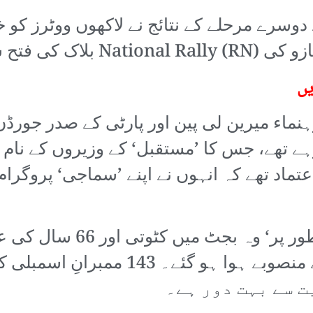
 دوسرے مرحلے کے نتائج نے لاکھوں ووٹرز ک
 سے خوفزدہ تھے۔
یں
لے کے اگلے روز، RN کی رہنماء میرین لی پین اور پارٹی کے 
ے تھے، جس کا ’مستقبل‘ کے وزیروں کے نام
اعتماد تھے کہ انہوں نے اپنے ’سماجی‘ پروگرا
انہوں نے وضاحت کی کہ ’ابتد