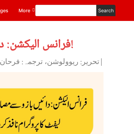
ages
More
Search
فرانس الیکشن: دائیں بازو سے مصالحت رد کرو! لیفٹ کا پروگرام نافذ کرو!
|تحریر: ریوولوشن، ترجمہ: فرحان