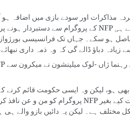
گرینز (Greens) کے رہنماء پہلے ہی NFP کے پروگرام س
حاصل ہو سکے۔ جہاں تک فرانسیسی بورژواز
زیادہ دباؤ ڈالے گی کہ وہ ذمہ داری نبھائے،
بھی ہو، لیکن وہ ایسی حکومت قائم کرنے کے
 مختلف ہے۔ لیکن یہ دائیں بازو والے ہی ہ