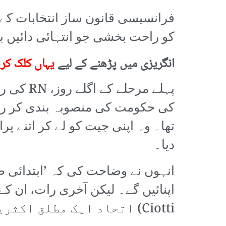
فرانسیسی قانون ساز انتخابات کے
کو راحت بخشی جو انتہائی دائیں بازو کی National Rally (RN) بلاک کی فتح
انگریزی میں پڑھنے کے لیے
یہاں کلک کر
پہلے مرح
کی حکومت کی منصوبہ بندی کر رہ
تھا۔ وہ اپنی جیت کو لے کر اتنے پر
دیا۔
Ciotti) اتحاد ایک مطلق اکثریت سے بہت دور ہے۔