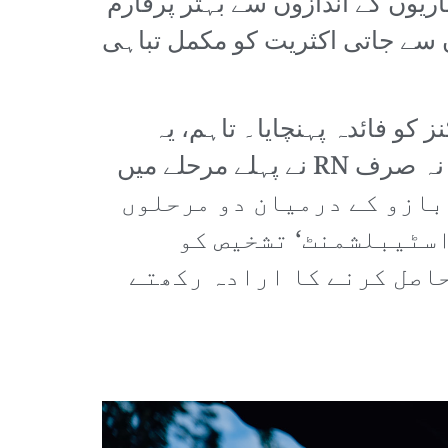
کی Les Républicains (LR) جس نے رائے شماریوں کے اندازوں سے بہتر پرفارم
ی نے ہاتھوں سے جاتی اکثریت کو مکمل تباہی
کرونسٹوں اور ریپبلکنز کو فائدہ پہنچایا۔ تاہم، یہ
نتیجہ اخذ کرنا بالکل غلط ہو گا کہ RN بلاک سیاسی طور پر کمزور ہو گیا ہے۔ نہ صرف RN نے پہلے مرحلے میں
ھ زیادہ ووٹ حاصل کیے، بلکہ NFP اور دائیں بازو کے درمیان دو مرحلوں
اسٹیبلشمنٹ‘ تشخیص کو
حاصل کرنے کا ارادہ رکھتے