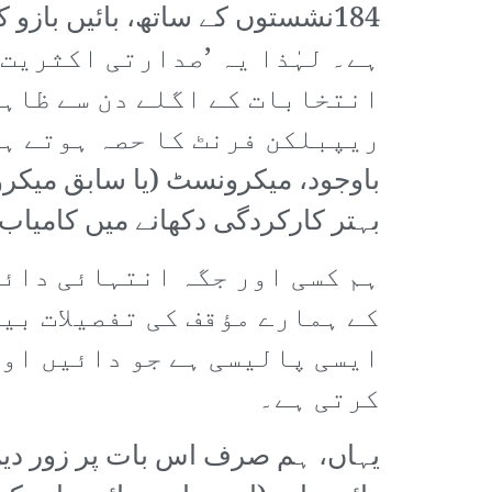
ہے۔ لہٰذا یہ ’صدارتی اکثریت
انتخابات کے اگلے دن سے ظاہر
باوجود، میکرونسٹ (یا سابق میکرو
بہتر کارکردگی دکھانے میں کامیاب
ہم کسی اور جگہ انتہائی دائی
کے ہمارے مؤقف کی تفصیلات بی
ایسی پالیسی ہے جو دائیں او
کرتی ہے۔
یہاں، ہم صرف اس بات پر زور دیں