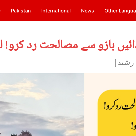
e
Pakistan
International
News
Other Langu
 رشید|