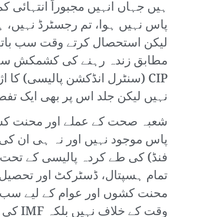
ہیں جہاں انہیں مجبوراً انتہائی کم
پاس نہیں ہوا، تم رجسٹرڈ نہیں، 
لیکن استحصال کرتے وقت سب باتی
مطابق زندہ رہنے کی کشمکش سے بچ
CIP (سنٹرل انڈکشن پالیسی) کا ا
نہیں لیکن جلد اس پر بھی ایک تف
شعبہ صحت کے عملے اور محنت کش 
فنڈ) کی طے کردہ پالیسی کے تحت 
تمام ہسپتال، ڈسٹرکٹ اور تحصیل
محنت کشوں اور عوام کے لیے سب
وقت کے