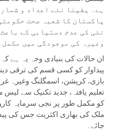
ہے۔ یقینا نئے اعداد و شمار 
پاکستان کا شعبہ صحت حکومتی
نئی کی عدم دستیابی کے باعث 
وغیرہ کی موجودگی میں مکمل ط
ان حالات کی بنیادی وجہ یہ ہے ک
پیداوار کو کسی قسم کی ترقی دی
بازی، کرپشن، اسمگلنگ وغیرہ غر
تعلیم یافتہ، جدید تکنیک سے لی
کو مکمل طور پر نجی سرمایہ کاروں
ملک کی بھاری اکثریت جس کی پیداو
جائے۔