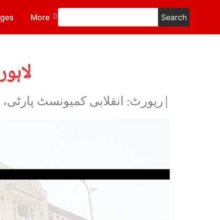
ages
More
Search
لاہور
|رپورٹ: انقلابی کمیونسٹ پارٹی، 