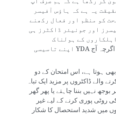
ال کام کرو۔ YDA نے تو یہاں تک دعویٰ کر رکھا ہے کہ ہم صرف آپ
قیقت یہ ہے کہ ہاؤس آفیسر
حت کو منظم اور فعال رکھنے
یسرز اور جونیئر ڈاکٹرز ہی
اہلکاروں کے ہولناک
استحصال کے خلاف علم بغاوت بلند کرتے ہوئے YDA کی بنیاد رکھی تھی۔ اگرچہ آج YDA اپنے تاسیسی
بھی ہوتا ہے، اس امتحان کے دو
ار ہاؤس جاب کرنے والے ڈاکٹروں پر مزید ایک تباہ
وجھ نہیں بننا چاہتے یا پھر گھر
 روٹی پوری کرنے کے لیے غیر
لوں میں شدید استحصال کا شکار