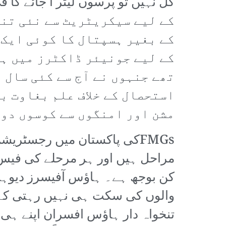
کے لیے سیکریٹریٹ سے نئی تنخ
کے بغیر ہسپتال کا کوئی ایک 
کے لیے جونیئر ڈاکٹرز میں ہا
تھے جنہوں نے آج سے کئی سال 
مشن اور امنگوں سے کوسوں دور
FMGsکی پاکستان میں رجسٹریش
کن بوجھ ہے۔ ہاؤس آفیسرز دیوہیکل 
والوں کی سکت ہی نہیں رہتی کہ م
تنخواہ دار ہاؤس افسران اپنے ہی