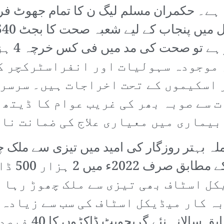
وا ہے۔ حکمران مسلم لیگ ن کا تمام جھوٹ ف
ں، موجودہ سہولیات اور انفراسٹرکچر ک
 اسکیموں کے تحت اخراجات ہیں۔ سرسری
ت سے صوبہ بھر کی غریب عوام کا ڈیتھ 
بیماری میں معیاری علاج کی ضمانت نا
 بہتر روزگار کی امید میں تیزی سے ملک چھو
نقل مکانی
ل اسٹاف بھی تیزی سے ملک چھوڑ رہا ہ
نیشنل انسٹیٹیوٹ 