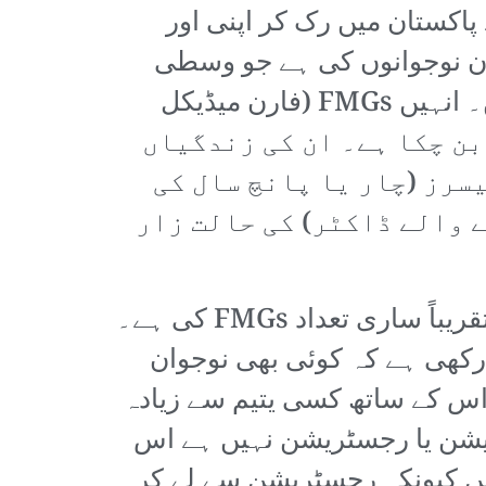
کستان میں رک کر اپنی اور
د ان نوجوانوں کی ہے جو وسطی
ایشیاء اور چین میں میڈیکل کالجز سے تعلیم یافتہ ہو کر ملک واپس پہنچتے ہیں۔ انہیں FMGs (فارن میڈیکل
بن چکا ہے۔ ان کی زندگیاں
سرز (چار یا پانچ سال کی
 والے ڈاکٹر) کی حالت زار
ہسپتال میں تقریباً 200 ہاؤس آفیسر بغیر تنخواہ کے کام کر رہے ہیں جن میں تقریباً ساری تعداد FMGs کی ہے۔
کھی ہے کہ کوئی بھی نوجوان
س کے ساتھ کسی یتیم سے زیادہ
یجویشن یا رجسٹریشن نہیں ہے اس
 کرنے پر اس لیے مجبور ہیں کیونکہ رجسٹریشن سے لے کر