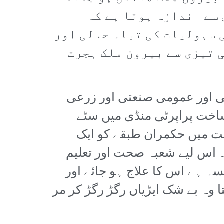
 سے اندازہ ہوتا ہے کہ
 سہولیات کی تباہ حالی اور
 تیزی سے بیرون ملک ہجرت
جی اور عمومی صنعتی اور زرعی
اخت پراپرٹی منڈی میں سٹے
ت میں حکمران طبقے کو ایک
 اس لیے شعبہ صحت اور تعلیم
ہ ہے اس کا علاج ہو جائے اور
وہ بے شک ایڑیاں رگڑ رگڑ کر مر