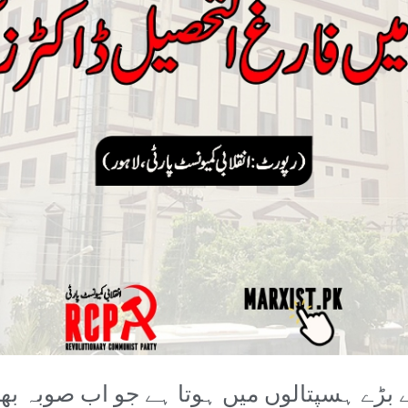
 بڑے ہسپتالوں میں ہوتا ہے جو اب صوبہ 