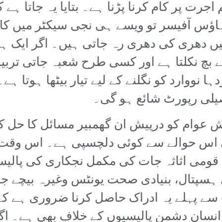
 اجرت پر کام کرنا پڑنا ہے۔ بتایا یہ جاتا ہے
ہاؤس آفیسر تو ویسے ہی نجی سیکٹر میں کام
ں دھری کی دھری رہ جاتی ہیں۔ اگر ایک ہا
 نکلتا ہے اور کسی طرح شعبہ جاتی تربیت 
ژدہا نووارد کو نگلنے کے لیے تیار بیٹھا ہوتا 
صیلی رپورٹ شائع ہو گی۔
عوام کو درپیش ان گھمبیر مسائل کا حل 
قومی اثاثہ جات کی مکمل نجکاری کی پالی
 ہسپتال، بنیادی صحت یونٹس وغیرہ بیچے 
 سے پہلے یہ ادراک حاصل کرنا ضروری ہے 
 خلاف نہیں بلکہ IMF کی انسان دشمن پالیسیوں کے خلاف بھ