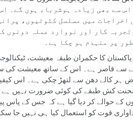
اس سے بھی زیادہ ہوشرباء ہوں گے۔ اس
 اخراجات میں مسلسل کٹوتیوں، پرانی
تجربہ کار اور نووارد عملہ دونوں کی
ور پر منہدم ہو چکا ہے۔
ہ پاکستان کا حکمران طبقہ معیشت، ٹیکنالو
نے سے قاصر ہے۔ اس کے ساتھ معیشت کی س
ض ہر کالے دھن سے لتھڑ چکی ہے۔ اس کیفی
س محنت کش طبقے کی کوئی ضرورت نہیں ہے۔
 کے حوالے کر دیا گیا ہے کہ جس کے پاس پیس
اری قوت کو استعمال کیا ہی نہیں جا سکتا 