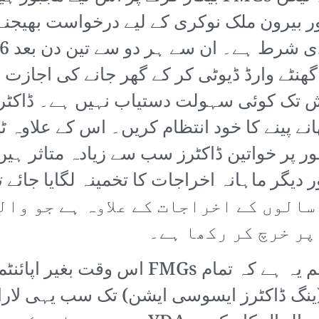
بیرون ملک نوکری کے لیے درخواست بھیجنے 
ام لیا جاتا ہے جس کے بعد مزید 8 گھنٹے وارڈ ڈیوٹی کر کے گھر 
ئش تک کوئی سہولت دستیاب نہیں ہے۔ ڈاکٹر
ھانے پینے کا خود انتظام کریں۔ اس کے علاو
پر خواتین ڈاکٹرز سب سے زیادہ متاثر ہیں
سالوں کے اخراجات کے علاوہ ہے جو وال
پر خرچ کر رکھا ہے۔
بیگار غلامی کرانے سے زیادہ بڑا ظلم یہ ہے کہ
پتال انتظامیہ سے لے کر YDA (ینگ ڈاکٹرز ایسوسی ایشن) تک س