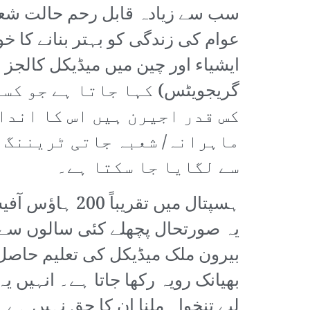
سب سے زیادہ قابل رحم حالت شعب
عوام کی زندگی کو بہتر بنانے کا 
گریجویٹس) کہا جاتا ہے جو کس
کس قدر اجیرن ہیں اس کا اندا
ماہرانہ/ شعبہ جاتی ٹریننگ س
سے لگایا جا سکتا ہے۔
یہ صورتحال پچھلے کئی سالوں سے
بیرون ملک میڈیکل کی تعلیم حاص
بھیانک رویہ رکھا جاتا ہے۔ انہیں 