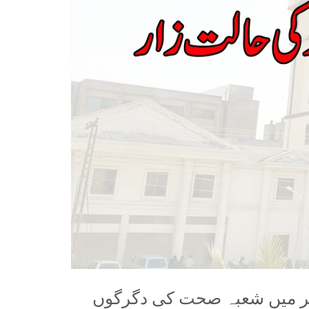
بھر میں شعبہ صحت کی دگرگوں