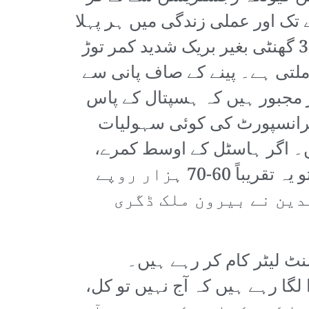
تک اور عملی زندگی میں ہر پہلا
قدم رکھنے کے لیے ہاؤس جاب بنیادی شرط ہے۔ ان سے ہر دو سے تین دن بعد 36 گھنٹی بغیر بریک شدید کمر توڑ
جانے کی اجازت ملتی ہے۔ پینے کے صاف پانی سے
 مجبور ہیں کہ ہسپتال کے پاس
ہ ٹرانسپورٹ کی کوئی سہولیات
۔ اگر ہاسٹل کے اوسط کمرے،
ایک فرد کے روزانہ کھانے، سفری اور دیگر ماہانہ اخراجات کا تخمینہ لگایا جائے تو یہ تقریباً 60-70 ہزار روپے
دین نے بیرون ملک ڈگری
 تمام FMGs اس وقت بغیر اپائنٹمنٹ لیٹر کام کر رہے ہیں۔
ب یہی لارا لگا رہے ہیں کہ آج نہیں تو کل،