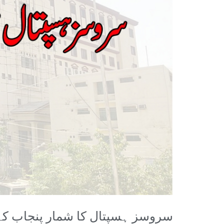
سروسز ہسپتال کا شمار پنجاب کے