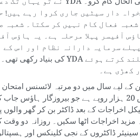
کل نہیں تو پرسوں لیٹر آ جائے گا فی الح
واہ دار سیٹیں جاری کروا رہے ہیں! ح
شعبہ فعال کام نہیں کر سکتا۔ شعبہ ص
ؤس آفیسر پہلا مرحلہ ہے۔ یہ ہاؤس آف
پہلے سرمایہ دارانہ نظام اور اس کے 
 کھڑی ہے۔
ن کے لیے سال میں دو مرتبہ لائسنس امتحان 
مراحل ہیں اور ہر مرحلے کی فیس 20 ہزار روپے ہے جو بیروزگ
اخراجات کے بعد ڈاکٹر بن کر گھر والوں پر ب
زید اخراجات اٹھا سکیں۔ روزانہ دو وقت کی
 سینیئر ڈاکٹروں کے نجی کلینکس اور ہسپتا