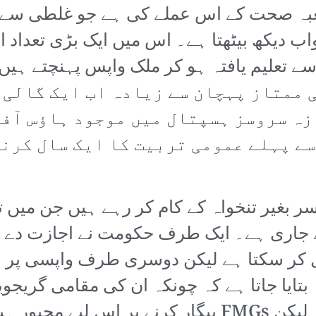
ہ صحت کے اس عملے کی ہے جو غلطی سے پا
خواب دیکھ بیٹھتا ہے۔ اس میں ایک بڑی تعدا
ی ممتاز پہچان سے زیادہ اب ایک گالی 
زہ سروسز ہسپتال میں موجود ہاؤس آفی
ے پہلے عمومی تربیت کا ایک سال کرنے
 جاری ہے۔ ایک طرف حکومت نے اجازت دے ر
ل کر سکتا ہے لیکن دوسری طرف واپسی پر ا
یہ بتایا جاتا ہے کہ چونکہ ان کی مقامی گر
لیے تنخواہ ملنا ان کا حق نہیں ہے۔ لیکن FMGs بیگار