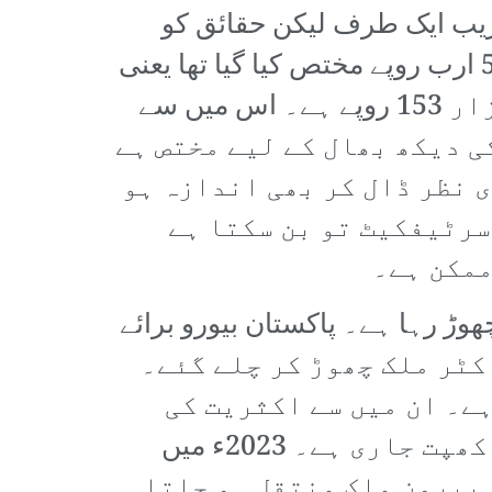
ریب ایک طرف لیکن حقائق کو
جھٹلانا ناممکن ہے۔ رواں مالی سال میں پنجاب کے لیے شعبہ صحت کا بجٹ 540 ارب روپے مختص کیا گیا تھا یعنی
اگر عوامی قوت کا اندازہ 13 کروڑ ہے تو صحت کی مد میں فی کس خرچہ 4 ہزار 153 روپے ہے۔ اس میں سے
ی دیکھ بھال کے لیے مختص ہے
 نظر ڈال کر بھی اندازہ ہو
سرٹیفکیٹ تو بن سکتا ہے
ممکن ہے۔
ڑ رہا ہے۔ پاکستان بیورو برائے
 اور بیرون ملک روزگار کے مطابق صرف 2022ء میں 2 ہزار 500 ڈاکٹر ملک چھوڑ کر چلے گئے۔
ے۔ ان میں سے اکثریت کی
منزل مشرق وسطیٰ ہے جہاں تجربہ کار میڈیکل اسٹاف کی سب سے زیادہ کھپت جاری ہے۔ 2023ء میں
آف ہیلتھ کے مطابق سالانہ نئے گریجویٹ ڈاکڑوں کا 40 فیصد بیرون ملک منتقل ہو جاتا