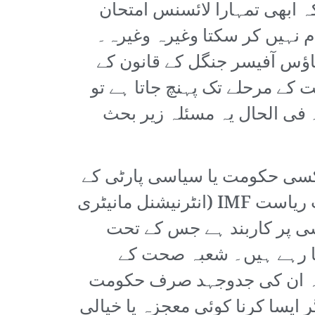
 کہ ابھی تمہارا لائسنس امتحان
 نہیں کر سکتا وغیرہ وغیرہ۔
ؤس آفیسر جنگل کے قانون کے
کے مرحلے تک پہنچ جاتا ہے تو
ہے۔ فی الحال یہ مسئلہ زیر بحث
کسی حکومت یا سیاسی پارٹی کے
پاس موجود نہیں اور نہ ہی ان کی اس حوالے سے کوئی دلچسپی ہے۔ اس وقت ریاست IMF (انٹرنیشنل مانیٹری
سی پر کاربند ہے جس کے تحت
جا رہے ہیں۔ شعبہ صحت کے
کہ ان کی جدوجہد صرف حکومت
ی ہے۔ اگر ایسا کرنا کوئی معجزہ یا خیالی