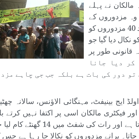
 مالکان نے پہلے
 وہ مزدوروں کے
حقوق کا مطالبہ کرتا تھا۔ اس کے بعد 40 مزدوروں کو
د 160 مزدوروں کو نکال دیا گیا جو
 قانونی طور پر
 مستقل کر دیا جانا
تو دور کی بات ہے بلکہ جب جی چاہے مزد
ولڈ ایج بینیفٹ، مہنگائی الاؤنس، سالانہ چھٹی
ور فیکٹری مالکان اسی پر اکتفا نہیں کرتے بل
مزدوروں سے10 10 گھنٹے کام لیا جاتا ہے اور رات کی شفٹ میں 14 گھنٹ
جاتا۔ پرانے مزدوروں کو نکالا جا رہا ہے جس 