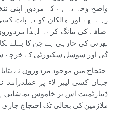
واضح وجہ یہ ہے کہ مزدور اپنی تنخ
رہے تھے اور مالکان کو یہ بات ک
اضافے کی مانگ کرے۔ لہذٰا مزدوروں
بھرتی کی جارہی ہے جن کا پہلے نکال
گی اور سوشل سکیورٹی کے خرچے س
احتجاج میں موجود مزدوروں نے بتایا 
جہاں کسی لیبر لاء پر عملدرآمد نہی
ڈیپارٹمنٹ اس پر خاموش تماشائی ہے
ملازمین کی بحالی تک احتجاج جاری 