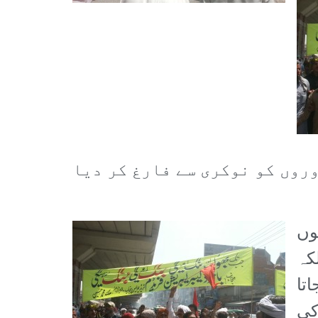
وروں کو نوکری سے فارغ کر دیا
وں
کہ
ے کام لیا جاتا
کی