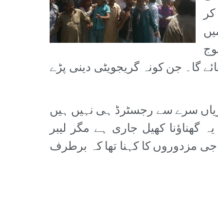
کر
یں
وج
ئے گا۔ جن کونہ گریجویٹی دینی پڑے
یکٹریاں سرے سے رجسٹرڈ ہی نہیں ہیں
یہ گھناؤنا کھیل جاری ہے مگر لیبر
جی مزدوروں کا کہنا تھا کہ برطرف