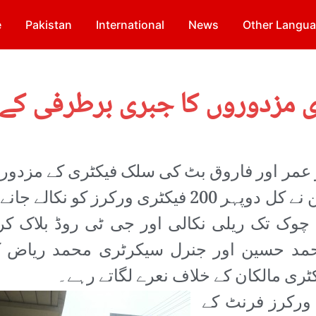
e
Pakistan
International
News
Other Langu
ری مزدوروں کا جبری برطرفی کے
باؤ عمر اور فاروق بٹ کی سلک فیکٹری کے مزدور
اور بانڈڈ لیبرلِبریشن فریڈم ٹریڈ یونین نے کل دوپہر 200 فیکٹری ورکرز کو نکالے
ہ چوک تک ریلی نکالی اور جی ٹی روڈ بلاک کر
محمد حسین اور جنرل سیکرٹری محمد ریاض 
ٹری مالکان کے خلاف نعرے لگاتے رہے۔
ورکرز فرنٹ کے