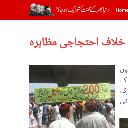
Hom
 خلاف احتجاجی مظاہرہ
وں
 جانے کے
کے
کی