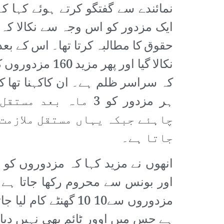
نمائندے سے گفتگو کرتے ہوئے کہا کہ
ایک مزدور کو اس وجہ سے نکالا کہ
نکالا گیا اور پھر مزی
کہ سراسر ظلم ہے۔ ان کاکہنا تھا کہ
ہر مزدور کو 3 ماہ بعد
چاہئے جبکہ یہاں مستقل ملازمت 
جاتا ہے۔
انھوں نے مزید کہا کہ مزدوروں کو ا
اور بونس سے محروم رکھا جاتا ہے ا
ہے جس میں اوور ٹائم بھی نہیں دیا 