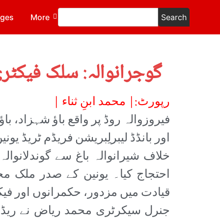
ages
More
Search
گوجرانوالہ: سلک فیکٹ
رپورٹ:| محمد ابنِ ثناء |
فیروزوالہ روڈ پر واقع باؤ شہزاد، 
خلاف شیرانوالہ باغ سے گوندلانوال
احتجاج کیا۔ یونین کے صدر ملک 
قیادت میں مزدور، حکمرانوں اور فیک
جنرل سیکرٹری محمد ریاض نے ریڈ 