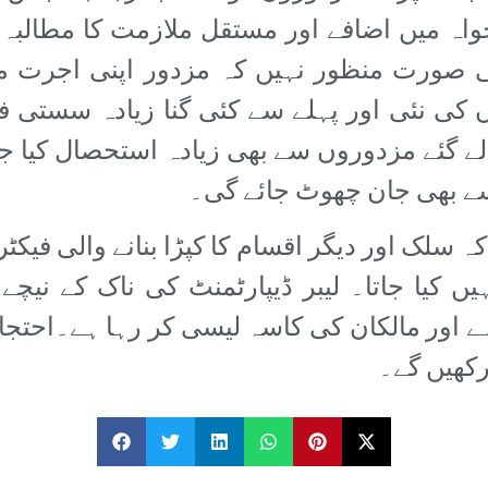
واہ میں اضافے اور مستقل ملازمت کا مطالبہ 
سی صورت منظور نہیں کہ مزدور اپنی اجرت م
 کی نئی اور پہلے سے کئی گنا زیادہ سستی ف
ے گئے مزدوروں سے بھی زیادہ استحصال کیا جا
ے بھی جان چھوٹ جائے گی۔
کہ سلک اور دیگر اقسام کا کپڑا بنانے والی ف
ں کیا جاتا۔ لیبر ڈیپارٹمنٹ کی ناک کے نیچے 
 اور مالکان کی کاسہ لیسی کر رہا ہے۔احتجا
رکھیں گے۔