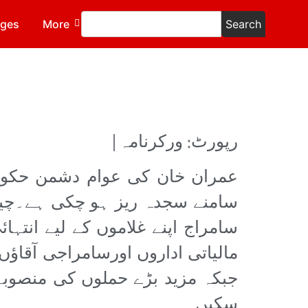
ages
More
Search
رپورٹ: ورکرنامہ|
عمران خان کی عوام دشمن حکومت
سامنے سجدہ ریز ہو چکی ہے۔چی
سامراج اپنے غلاموں کے لیے انتہ
مالیاتی اداروں اورسامراجی آقاؤ
جبکہ مزید بڑے حملوں کی منصوبہ
سکیں۔