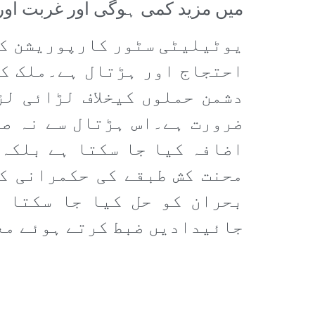
میں مزید کمی ہوگی اور غربت اور 
یوٹیلیٹی سٹور کارپوریشن کی 
احتجاج اور ہڑتال ہے۔ملک کے
دشمن حملوں کیخلاف لڑائی لڑ
ضرورت ہے۔اس ہڑتال سے نہ صر
اضافہ کیا جا سکتا ہے بلکہ 
محنت کش طبقے کی حکمرانی ک
بحران کو حل کیا جا سکتا 
جائیدادیں ضبط کرتے ہوئے مع