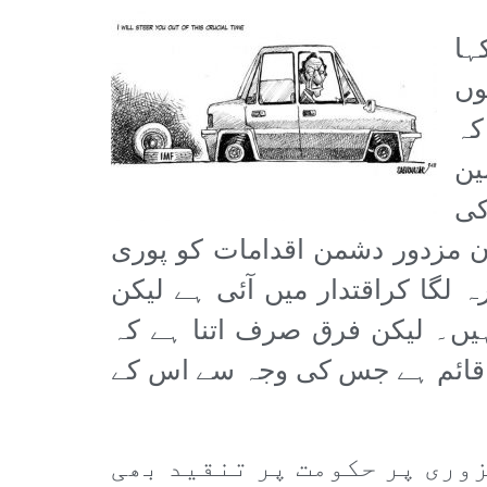
ہا
لوں
کہ
ین
کی
ن مزدور دشمن اقدامات کو پوری
 لگا کراقتدار میں آئی ہے لیکن
یں۔ لیکن فرق صرف اتنا ہے کہ
ر قائم ہے جس کی وجہ سے اس کے
وری پر حکومت پر تنقید بھی