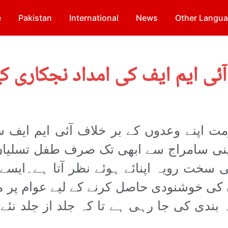
e
Pakistan
International
News
Other Langu
آئی ایم ایف کی امداد نجکاری 
 اپنے وعدوں کے بر خلاف آئی ایم ایف 
نی سامراج سے ابھی تک صرف طفل تسلیاں
ائی سخت رویہ اپنائے ہوئے نظر آتا ہے۔ا
ں کی خوشنودی حاصل کرنے کے لیے عوام پر 
 بندی کی جا رہی ہے تا کہ جلد از جلد نئ