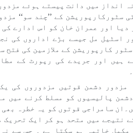
ہ انداز میں دانت پیستے ہوئے مزدورو
 سٹورکارپوریشن کے ’’چند سو‘‘ مزدو
 دیا اور عمران خان کو اس ادارے کی 
ر اسٹیل مل جیسے بڑے اداروں کی نج
ٹور کارپوریشن کے ملازمین کی فتح سے
ے ہیں اور جریدے کی رپورٹ کے مطا
۔
 مزدور دشمن قوتیں مزدوروں کی یک
دشمن پالیسیوں کو مسلط کرنے میں مز
۔ان سامراجی قوتوں کو یہ خطرہ بھی ل
ے نتیجے میں متحد ہو کر ایک تحریک م
مکمل خاتمہ ہو سکتا ہے ۔ جس سے نہ