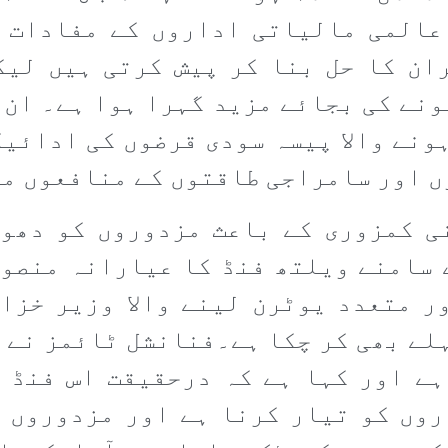
عالمی مالیاتی اداروں کے مفادات 
ان کا حل بنا کر پیش کرتی ہیں لیک
ونے کی بجائے مزید گہرا ہوا ہے۔ ان 
ونے والا پیسہ سودی قرضوں کی ادائی
ں اور سامراجی طاقتوں کے منافعوں م
ی کمزوری کے باعث مزدوروں کو دھو
 سامنے ویلتھ فنڈ کا عیارانہ منصو
ر متعدد یوٹرن لینے والا وزیر خزا
لے بھی کر چکا ہے۔فنانشل ٹائمز نے 
ہے اور کہا ہے کہ درحقیقت اس فنڈ 
روں کو تیار کرنا ہے اور مزدوروں 