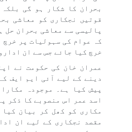
بحران کا شکار ہو گی بلکہ 
قوتیں نجکاری کو معاشی بحر
پالیسی سے معاشی بحران حل ہ
کہ عوام کی سہولیات پر خرچ ہ
خرچ کیا جائے جس سے ان ادارو
عمران خان کی حکومت نے اپن
دینے کے لیے آئی ایم ایف کے
پیش کیا ہے۔ موجودہ مکاراو
اسد عمر اس منصوبے کا ذکر پہ
مکاری کو کھل کر بیان کیا 
مقصد نجکاری کے لیے ان ادا