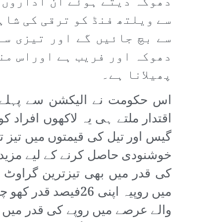
دھوکہ دیتے ہوئے ان اداروں 
سے ویلتھ فنڈ کو ترقی کی شاہ
سے بچ جائیں گے اور تیزی سے
دھوکہ اور فریب ہے اوراس من
پھیلانا ہے۔
اس حکومت نے الیکشن سے پہلے ای
اقتدار ملتے ہی یہ لاکھوں افراد ک
گیس اور تیل کی قیمتوں میں تیز تر
خوشنودی حاصل کرنے کے لیے مزید 
کی قدر میں بھی تیزترین گراوٹ آ
میں روپیہ اپنی 26
والے عرصے میں روپے کی قدر میں 