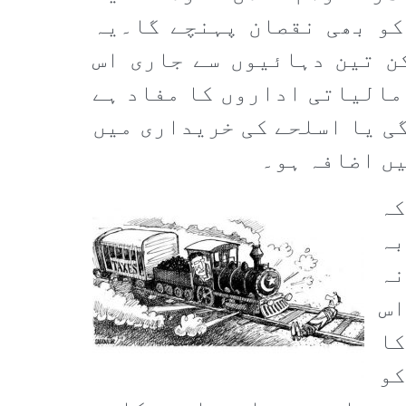
کو بھی نقصان پہنچے گا۔یہ
ن تین دہائیوں سے جاری اس
مالیاتی اداروں کا مفاد ہے
گی یا اسلحے کی خریداری میں
یں اضافہ ہو۔
کہ
بہ
نہ
اس
کا
کو