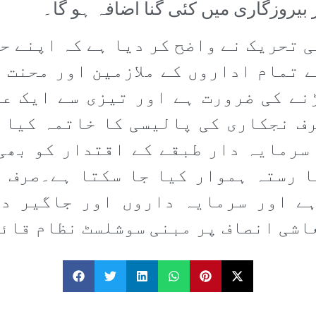
بیروزگاری میں کئی گنا اضافہ ہو گا۔
تحریک نے واضح کر دیا ہے کہ اپنے ح
 تمام اداروں کے ملازمین اور محنت ک
نے کی ضرورت ہے اور تیزی سے ایک ع
ف نجکاری کی پالیسی کا خاتمہ کیا 
سرمایہ دار طبقے کے اقتدار کو بھی
ا رستہ ہموار کیا جا سکتا ہے۔صرف ا
ہے اور سرمایہ داروں اور جاگیر دا
اشی انصاف پر مبنی سوشلسٹ نظام قائم