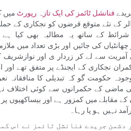
ریدے
فنانشل ٹائمز کی ایک تازہ رپورٹ
میں ک
 آئی ایم ایف نے 7ارب ڈالر کے نئے متوقع قرضوں کو نجکاری کے حم
شرائط کے ساتھ یہ مطالبہ بھی کیا ہے 
چھانٹیاں کی جائیں اور بڑی تعداد میں ملازم
 آمریت سے لے کر زردار ی اور نوازشریف 
ران نجکاری کے ایجنڈے پر متفق تھے اور ا
ودہ حکومت گو کہ تبدیلی کا منافقانہ نعرہ
ی ماضی کے حکمرانوں سے کوئی اختلاف نہ
ے مقابلے میں کمزور ہے اور بیساکھیوں پ
مد نہیں ہو پا رہا۔
 دشمن جریدے فنانشل ٹائمز نے اس کمز