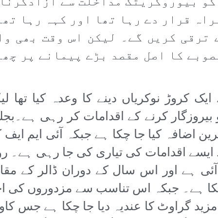
کو بیوروکریٹک مداخلت سے آزادکرنا
راہ قرار دے رہا تھا اور کہہ رہا تھا
 ترقی کریں گے۔ لیکن اس وقت بھی وا
صوبے کا اصل مقصد بڑے پیمانے پر چھ
ک کروڑ نوکریاں دینے کا وعدہ کیا تھا لی
و بیروزگار کرنے کے اقدامات کر رہی ہے۔بجل
ین اضافہ کیا جا چکا ہے جبکہ آئی ایم ایف 
ایسے اقدامات کی تیاری کی جا رہی ہے۔ رو
ئی ہے اور اس سال کے دوران ڈالر کے مقاب
فیصد قدر کھو چکا ہے۔ جبکہ اس تناسب سے مزدوروں ک
مزید گراوٹ کا عندیہ دیا جا چکا ہے جس ک