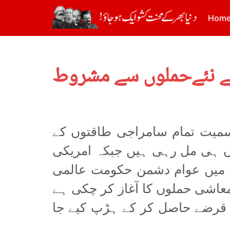
Hom
کے نئےحملوں سے مشروط
سمیت تمام سامراجی طاقتوں کے
 ہی مل رہی ہیں جبکہ امریکی
یسے میں عوام دشمن حکومت عالمی
معاشی حملوں کا آغاز کر چکی ہے
ے قرضے حاصل کر کے ہڑپ کیے جا