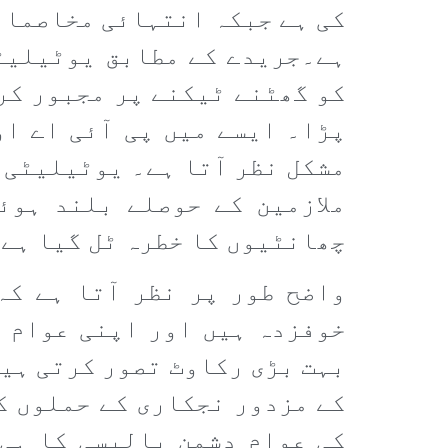
کی ہے جبکہ انتہائی مخاصمان
ہے۔جریدے کے مطابق یوٹیلیٹی
کو گھٹنے ٹیکنے پر مجبور کر
پڑا۔ ایسے میں پی آئی اے او
مشکل نظر آتا ہے۔ یوٹیلیٹی س
ملازمین کے حوصلے بلند ہوئ
چھانٹیوں کا خطرہ ٹل گیا ہے
واضح طور پر نظر آتا ہے کہ
خوفزدہ ہیں اور اپنی عوام 
بہت بڑی رکاوٹ تصور کرتی ہیں
کے مزدور نجکاری کے حملوں ک
کی عوام دشمن پالیسی کا ہی 