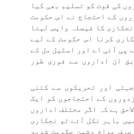
ں کی قوت کو تسلیم بھی کیا
روں کے احتجاج نے اس حکومت
نجکاری کا فیصلہ واپس لینا
کاری کرنا اس حکومت کے لیے
 پی آئی اے اور اسٹیل مل کے
بق ان اداروں سے فوری طور
جہتی اور تحریکوں سے کتنی
دوروں کے احتجاجوں کو ایک
احق ہے کہ اگر مختلف اداروں
یں باہر نکل آئے تو نجکاری
 صرف عوام دشمن حکومت شدید