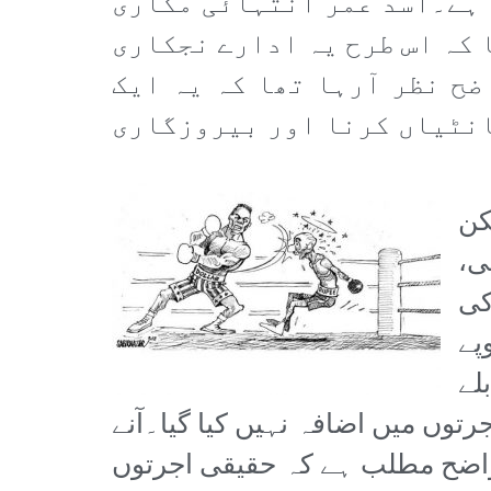
 ہے۔اسد عمر انتہائی مکاری
 کہ اس طرح یہ ادارے نجکاری
ضح نظر آرہا تھا کہ یہ ایک
انٹیاں کرنا اور بیروزگاری
کن
ی،
کی
پے
لے
ی اجرتوں میں اضافہ نہیں کیا گیا۔آنے
اواضح مطلب ہے کہ حقیقی اجرتوں