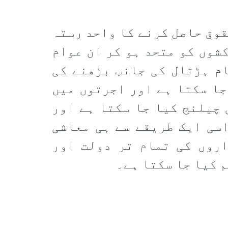
قوق حاصل کرنے کا واحد رستہ
شوں کو متحد ہو کر ان عوام
ام ہڑتال کی جانب بڑھنے کی
جا سکتا ہے اور اجرتوں میں
 چیلنج کیا جا سکتا ہے اور
سی ایک طریقے سے ہی معاشی
روں کی تمام تر دولت اور
 کیا جا سکتا ہے۔