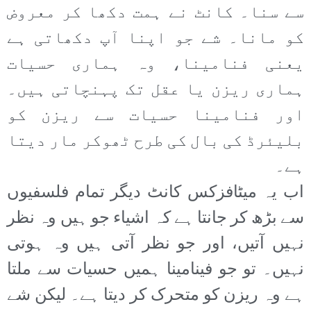
سے سنا۔ کانٹ نے ہمت دکھا کر معروض
کو مانا۔ شے جو اپنا آپ دکھاتی ہے
یعنی فنامینا، وہ ہماری حسیات
ہماری ریزن یا عقل تک پہنچاتی ہیں۔
اور فنامینا حسیات سے ریزن کو
بلیئرڈ کی بال کی طرح ٹھوکر مار دیتا
ہے۔
اب یہ میٹافزکس کانٹ دیگر تمام فلسفیوں
سے بڑھ کر جانتا ہے کہ اشیاء جو ہیں وہ نظر
نہیں آتیں، اور جو نظر آتی ہیں وہ ہوتی
نہیں۔ تو جو فینامینا ہمیں حسیات سے ملتا
ہے وہ ریزن کو متحرک کر دیتا ہے۔ لیکن شے