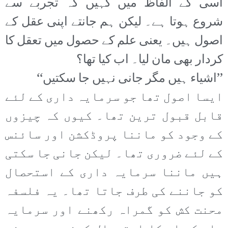
اسی کے الفاظ میں کہیں کہ تجربے سے
شروع ہوتا ہے۔ لیکن ہم جانتے اپنی عقل کے
اصول ہیں۔ یعنی علم کے حصول میں تعقل کا
کردار بھی مان لیا۔ اب کیا تھا؟
’’اشیاء ہیں مگر جانی نہیں جا سکتیں‘‘
ایسا اصول تھا جو سرمایہ داری کے لئے
قابل قبول ترین تھا۔ کیوں کہ چیزوں
کے وجود کو ماننا پروڈکشن اور سائنس
کے لئے ضروری تھا۔ لیکن جانی جا سکتی
ہیں ماننا سرمایہ داری کے استحصال
کو جاننے کی طرف جاتا تھا۔ یہ فلسفہ
محنت کش کو گمراہ رکھنے اور سرمایہ