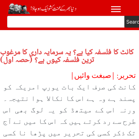
Sear
کانٹ کا فلسفہ کیا ہے؟ یہ سرمایہ داری کا مرغوب
ترین فلسفہ کیوں ہے؟ (حصہ اول)
تحریر: |صبغت وائیں|
کانٹ کی صرف ایک بات یورپ امریکہ کو
پسند ہے وہ ہے اس کا نکالا ہوا نتیجہ۔
ورنہ اس کے میتھڈ کو یہ لوگ بھی اس
طرح سے رد کرتے ہیں کہ اس کا میں نے آج
تک ذکر کسی کی تحریر میں پڑھا نا کسی