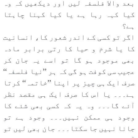
بعد والا فلسفہ لیں اور دیکھیں کہ وہ
کیا کہہ رہا ہے یا کیا کہنا چاہتا
ہے؟
اگر تو کسی کے اندر شعور کا، انسانیت
کا یا شرم و حیا کا رتی برابر مادہ
بھی موجود ہو گا تو اسے یہ جان کر
عجیب سی کوفت ہو گی کہ ہر ’’نیا فلسفہ‘‘
صرف ایک ہی چیز پر اپنا ’’خاتمہ‘‘ کرتا
ہے۔۔۔ یا اس کا صرف ایک ہی مقصد نظر
آئے گا۔۔۔ وہ یہ کہ کسی بھی شئے کا
وجود ہی ممکن نہیں۔۔۔ وجود ہے تو
جانا نہیں جا سکتا۔۔۔ جان بھی لیں تو