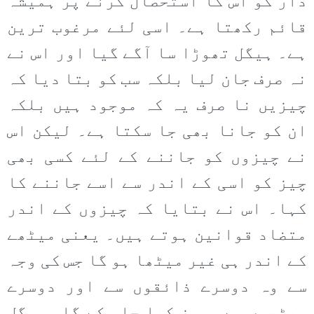
دار کو اس کا استحصال کرنے پر ہمیشہ
قائم رکھتا ہے۔ اسی لئے مرغوب ترین
ہے۔ ہیگل تھوڑا سا آگے گیا اور اس نے
نہ صرف جان لیا بلکہ سب کو بتا دیا کہ
چیزیں نا صرف یہ کہ موجود ہیں بلکہ
ان کو جانا بھی جا سکتا ہے۔ لیکن اس
نے چیزوں کو جاننے کے لئے کسی بھی
چیز کو اسی کے اندر سے اسے جاننے کا
کہا۔ اس نے بتایا کہ چیزوں کے اندر
متضاد قوانین ہوتے ہیں۔ یعنی میٹھے
کے اندر ہی غیر میٹھا ہو گا جس کی وجہ
سے وہ دوسرے ذائقوں سے اور دوسرے
میٹھوں سے ممیز کیا جا سکے گا۔ ہیگل