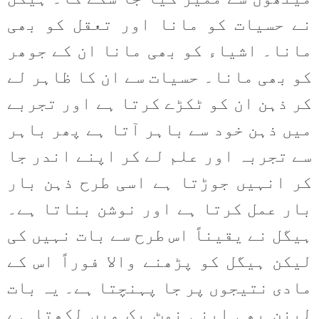
نے حسیات کو مانا اور تعقل کو بھی
مانا۔ اشیاء کو بھی مانا ان کے جوھر
کو بھی مانا۔ حسیات سے ان کا ظاہر لے
کر ذہن ان کو ٹکڑے کرتا ہے اور تجربے
میں ذہن خود سے باہر آتا ہے پھر باہر
سے تجربہ اور علم لے کر اپنے اندر جا
کر انہیں جوڑتا ہے اسی طرح ذہن بار
بار عمل کرتا ہے اور نوشن بناتا ہے۔
ہیگل نے یقیناً اس طرح سے بات نہیں کی
لیکن ہیگل کو پڑھنے والا فوراً اس کے
مادی نتیجوں پر جا پہنچتا ہے۔ یہ بات
لینن بھی اپنی نوٹ بک میں لکھتا ہے