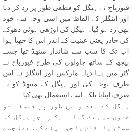
فیورباخ نے ہیگل کو قطعی طور پر رد کر دیا
اور اینگلز کے الفاظ میں اسی وجہ سے خود
بھی رد ہو گیا۔ ہیگل کی اوڑھی ہوئی دھوکے
کی چادر یعنی عینیت کے اندر اس کا چھپا ہوا
اب تک کا سب سے شاندار میتھڈ تھا جسے
پیچھ کے ساتھ چاولوں کی طرح فیورباخ نے
گٹر میں بہا دیا۔ مارکس اور اینگلز نے اس
طرف توجہ کی اور ہیگل کے میتھڈ کو نہ
صرف اپنایا بلکہ اسے استعمال بھی کیا۔
ہیگل کے بعد واضح طور پر فلسفہ دو
حصوں میں بٹ گیا۔ ایک وہ جو ہیگل کا
سسٹم یا نظام یا جو اس نے کہا تھا جسے