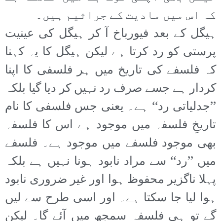
کہ اس میں مادیت کے جراثیم ہیں۔
ہیگل کے بعد فیورباخ آ کر ہیگل کی عینیت
پرستی کو رد کرتا ہے لیکن ہیگل کا یہ کہنا
کہ فلسفے کی تاریخ میں ہر فلسفی کا اپنا
کردار ہے جسے صرف رد نہیں کر دیا گیا بلکہ
’’جدلیاتی رد‘‘ ہے۔ یعنی جس فلسفی کا نام
تاریخِ فلسفہ میں موجود ہے اس کا فلسفہ
بھی موجود فلسفے میں موجود ہے۔ فلسفے
میں ’’رد‘‘ سے مراد نابود ہونا نہیں ہے بلکہ
پہلا ناگزیر محفوظ ہوا اور غیر ضروری نابود
ہوا لیا جا سکتا ہے۔ اور اسی طرح سے لیں
گے تو ہی فلسفہ سمجھ میں آئے گا۔ لیکن