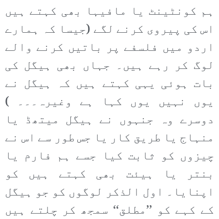
ہم کونٹینٹ یا مافیہا بھی کہتے ہیں
اس کی پیروی کرنے لگے (جیسا کہ ہمارے
اردو میں فلسفے پر باتیں کرنے والے
لوگ کر رہے ہیں۔ جہاں بھی ہیگل کی
بات ہوئی یہی کہتے ہیں کہ ہیگل نے
یوں نہیں یوں کہا ہے وغیرہ۔۔۔ )
دوسرے وہ جنہوں نے ہیگل میتھڈ یا
منہاج یا طریق کار یا جس طور سے اس نے
چیزوں کو ثابت کیا جسے ہم فارم یا
بنتر یا ہیئت بھی کہتے ہیں کو
اپنایا۔ اول الذکر لوگوں کو جو ہیگل
کے کہے کو ’’مطلق‘‘ سمجھ کر چلتے ہیں