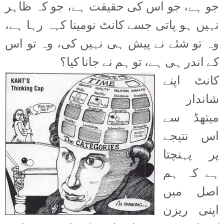
جو ہے، جو اس کی حقیقت ہے، جو کہ ظاہر
نہیں ہو پاتی جسے کانٹ نومینا کہہ رہا ہے،
وہ تو شئے نے پیش ہی نہیں کی، وہ تو اس
کے اندر ہی ہے، تو ہم نے جانا کیا؟
کانٹ اپنے
شاندار
میتھڈ سے
اس نتیجے
پر پہنچتا
ہے کہ ہم
اصل میں
اپنی ریزن