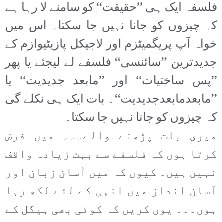
فلسفہ ایک ہی ’’حقیقت‘‘ کو سامنے لا رہا ہے
کہ چیزوں کو جانا نہیں جا سکتا۔ اس میں
خواہ آپ پریگمیٹزم اور لاجیکل پازیٹیوازم کے
جدیدترین ’’سائنسی‘‘ فلسفے لے لیجئے یا پھر
’’پس ساختیات‘‘ اور ’’مابعد جدیدیت‘‘ یا
’’مابعدمابعدجدیدیت‘‘۔ بات ایک ہی نکلے گی
کہ چیزوں کو جانا نہیں جا سکتا۔
میری بات پڑھنے والے۔۔۔ میں فرض
کرتا ہوں کہ فلسفے سے بہت زیادہ واقف
نہیں ہیں۔ کیوں کہ میں آسان زبان اور
آسان انداز میں انہی کے لئے لکھ رہا
ہوں۔۔۔ یوں کریں کہ کوئی بھی ہیگل کے