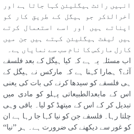
انہیں رائٹ ہیگلیئن کہا جاتا ہے اور
آخرالذکر جو ہیگل کے طریق کار کو
اپناتے ہیں اور اسے استعمال کرتے
ہیں لیفٹ ہیگلیئن کہتے ہیں جن میں
کارل مارکس کا نام سب سے نمایاں ہے۔
اب مسئلہ یہ ہے کہ کیا ہیگل کے بعد فلسفے
آئے؟ ہمارا کہنا ہے کہ مارکس نے ہیگل کے
ہی فلسفے کو سیدھا کرنے کی بات کی یعنی
اس کے مابعدالطبیعاتی پہلو کو مادی میں
تبدیل کر کے اس کے میتھڈ کو لیا۔ باقی وہی
چلتا رہا۔ فلسفے جن کو نیا کہا جا رہا ہے ان
کو غور سے دیکھنے کی ضرورت ہے۔ ہر ’’نیا‘‘