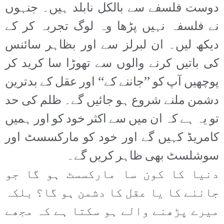
دوست فلسفے سے بالکل نابلد ہیں۔ جنہوں
نے فلسفہ نہیں پڑھا وہ لوگ تجربہ کر کے
دیکھ لیں۔ ان لبرلز سے اور بظاہر سائنس
کی باتیں کرنے والوں سے تھوڑا سا کرید کر
پوچھیں آپ کو ’’جاننے کے‘‘ اور عقل کے بدترین
دشمن ملنے شروع ہو جائیں گے۔ ظلم کی حد
تو یہ ہے کہ ان میں سے اکثر خود کو اور ہمیں
کامریڈ کہیں گے اور خود کو مارکسسٹ اور
سوشلسٹ بھی ظاہر کریں گے۔
دنیا کا کون سا مارکسسٹ ہو گا جو
جاننے کا یا عقل کا دشمن ہو گا؟ بلکہ
میرے پڑھنے والے ہو سکتا ہے کہ مجھے