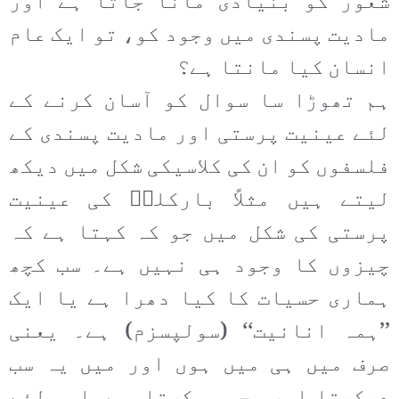
شعور کو بنیادی مانا جاتا ہے اور
مادیت پسندی میں وجود کو، تو ایک عام
انسان کیا مانتا ہے؟
ہم تھوڑا سا سوال کو آسان کرنے کے
لئے عینیت پرستی اور مادیت پسندی کے
فلسفوں کو ان کی کلاسیکی شکل میں دیکھ
لیتے ہیں مثلاً بارکلےؔ کی عینیت
پرستی کی شکل میں جو کہ کہتا ہے کہ
چیزوں کا وجود ہی نہیں ہے۔ سب کچھ
ہماری حسیات کا کیا دھرا ہے یا ایک
’’ہمہ انانیت‘‘ (سولپسزم) ہے۔ یعنی
صرف میں ہی میں ہوں اور میں یہ سب
دیکھتا اور محسوس کرتا ہوں اسی لئے