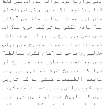
بھی ہزارہا برس پرانا ہے۔ اس میں غلط
کیا ہے؟ اچھا اگر میں ان کی اس بات کو
مان لوں جو کہ بظاہر سائنسی ’’لگتی
ہے‘‘ مادی لگتی ہے تو کیا حرج ہے؟ اس
میں بھی وہی حرج ہے جو کہ اس مغالطے
کو ماننے سے ہے جو کہ محترم علی عباس
جلالپوری صاحب نے ’’عام فکری مغالطے‘‘
میں مغالطے سے بطور مغالطہ درج کر
دیا کہ تاریخ خود کو دہراتی ہے۔
مابعد الطبیعات کہتی ہے کہ تاریخ
خود کو دہراتی ہے۔ بہت سے فلسفے کہتے
ہیں کہ تاریخ خود کو نہیں دہراتی۔