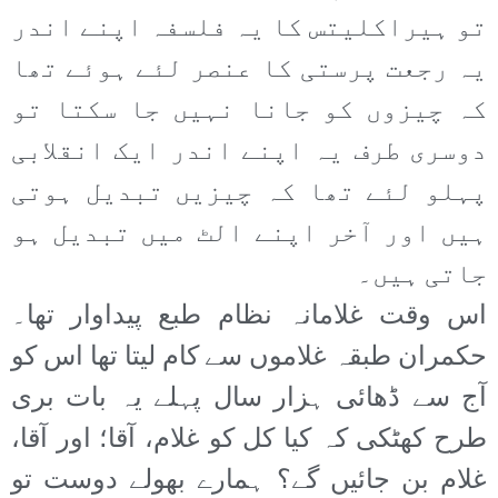
تو ہیراکلیتس کا یہ فلسفہ اپنے اندر
یہ رجعت پرستی کا عنصر لئے ہوئے تھا
کہ چیزوں کو جانا نہیں جا سکتا تو
دوسری طرف یہ اپنے اندر ایک انقلابی
پہلو لئے تھا کہ چیزیں تبدیل ہوتی
ہیں اور آخر اپنے الٹ میں تبدیل ہو
جاتی ہیں۔
اس وقت غلامانہ نظام طبع پیداوار تھا۔
حکمران طبقہ غلاموں سے کام لیتا تھا اس کو
آج سے ڈھائی ہزار سال پہلے یہ بات بری
طرح کھٹکی کہ کیا کل کو غلام، آقا؛ اور آقا،
غلام بن جائیں گے؟ ہمارے بھولے دوست تو