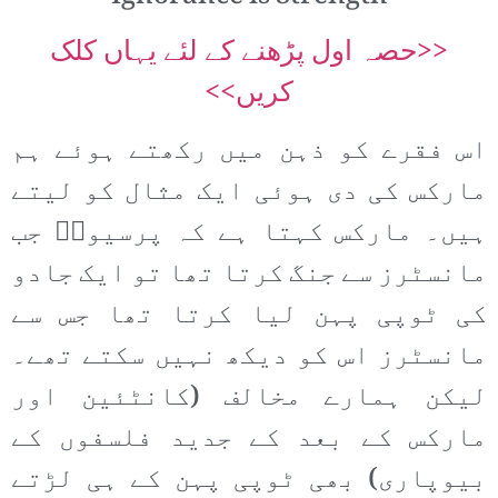
<<حصہ اول پڑھنے کے لئے یہاں کلک
کریں>>
اس فقرے کو ذہن میں رکھتے ہوئے ہم
مارکس کی دی ہوئی ایک مثال کو لیتے
ہیں۔ مارکس کہتا ہے کہ پرسیوسؔ جب
مانسٹرز سے جنگ کرتا تھا تو ایک جادو
کی ٹوپی پہن لیا کرتا تھا جس سے
مانسٹرز اس کو دیکھ نہیں سکتے تھے۔
لیکن ہمارے مخالف (کانٹئین اور
مارکس کے بعد کے جدید فلسفوں کے
بیوپاری) بھی ٹوپی پہن کے ہی لڑتے