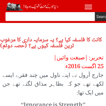
Sear
کانٹ کا فلسفہ کیا ہے؟ یہ سرمایہ داری کا مرغوب
ترین فلسفہ کیوں ہے؟ (حصہ دوئم)
تحریر: |صبغت وائیں|
25 اگست 2016ء
جارج آرول نے اپنے ناول میں چند فقرے ایسے
لکھے تھے جو کہ بظاہر مذاق لگتے تھے جن
میں ایک تھا:
’’Ignorance is Strength‘‘