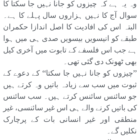
وہ یہ ہے کہ چیزوں کو جانا نہیں جا سکتا کا
سوال آج کا نہیں ہزاروں سال پہلے کا ہے۔
البتہ اس کی افادیت کا اصل اندازا حکمران
طبقے کو انیسویں بیسویں صدی ہی میں ہوا
ہے جب اس فلسفے کے تابوت میں آخری کیل
بھی ٹھونک دی گئی تھی۔
’’چیزوں کو جانا نہیں جا سکتا‘‘ کے دعوے کے
ثبوت میں سب سے زیادہ باتیں وہ کرتے ہیں
جو سائنس سائنس کرتے ہیں۔ سب سائنس
کی باتیں کرنے والے ہی اس غیر سائنسی، غیر
منطقی اور غیر انسانی بات کے پرچارک
نکلیں گے۔