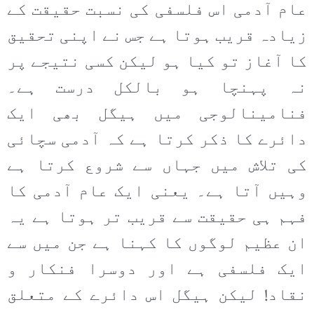
عام آدمی اس فلسفی کی نسبت حقیقت کے
زیادہ قریب ہوتا ہے جس نے اپنی تحقیق
کا آغاز تو کیا ہو لیکن کسی نتیجے پر
نہ پہنچا ہو بالکل درست ہے۔
فنامینالوجی میں ہیگل بھی ایک
دائرے کا ذکر کرتا ہے کہ آدمی سچائی
کی تلاش میں جہاں سے شروع کرتا ہے
وہیں آتا ہے۔ یعنی ایک عام آدمی کا
فہم ہی حقیقت سے قریب تر ہوتا ہے یہ
ان عظیم لوگوں کا کہنا ہے جن میں سے
ایک فلسفی ہے اور دوسرا فنکار و
نقاد! لیکن ہیگل اس دائرے کے متعلق