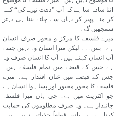
کا موضوع نہیں ہیں۔ میرے فلسفے کا موضوع
اتنا سادہ سا ہے کہ آپ ’’دھت تیرے کی‘‘ کہہ
کر منہ پھیر کر یہاں سے چلتے بننا ہی بہتر
سمجھیں گے۔
میرے فلسفے کا مرکز و محور صرف انسان
ہے۔ بس۔۔۔ لیکن میرا انسان وہ نہیں جسے
آپ انسان کہتے ہیں۔ آپ کا انسان صرف وہ
ہے جس کے قبضے میں تمام فلسفے ہیں۔
جس کے قبضے میں عنان اقتدار ہے۔ میرے
فلسفے کا محور مجبور اور پسا ہوا انسان ہے
جو اکثریت میں ہے۔ جی ہاں میرا فلسفہ
جانبدار ہے۔ وہ صرف مظلوموں کی حمایت
کرتا ہے۔ یہ باتیں قطعاً جذباتی نہیں ہیں۔