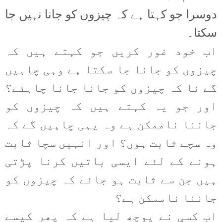
دوسرا جو کہتا ہے کہ چیزوں کو جانا نہیں جا
سکتا۔
اب خود غور کریں جو کہتے ہیں کہ
چیزوں کو جانا جا سکتا ہے وہی چاہیں
گے نا کہ چیزوں کو جانا جانا چاہئے؟
اور جو یہ کہتے ہیں کہ چیزوں کو
جاننا ناممکن ہے وہ یہی چاہیں گے کہ
وہ سچے ثابت ہوں؟ اور انہیں سچا ثابت
ہونے کے لئے ایسی باتیں کرنا پڑتی
ہیں جن سے ثابت ہو جائے کہ چیزوں کو
جاننا ناممکن ہے؟
اب کسی نے پوچھ لیا ہے کہ پھر کیسے