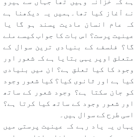
ہے کہ خزانہ وہیں تھا جہاں سے ہیرو
نے آغاز کیا تھا۔ہمیں یہ دیکھنا ہے
کہ عام انسان مادیت پسند ہو گا یا
عینیت پرست؟ اس بات کا جواب کیسے ملے
گا؟ فلسفے کے بنیادی ترین سوال کے
متعلق اوپر یہی بتایا ہے کہ شعور اور
وجود کا کیا تعلق ہے؟ ان میں بنیادی
کیا ہے اور ثانوی کیا؟ کیا شعور وجود
کو جان سکتا ہے؟ وجود شعور کے ساتھ
اور شعور وجود کے ساتھ کیا کرتا ہے؟
اسی طرح کے سوال ہیں۔
یہاں یہ یاد رہے کہ عینیت پرستی میں