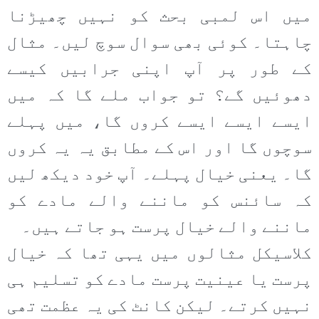
میں اس لمبی بحث کو نہیں چھیڑنا
چاہتا۔ کوئی بھی سوال سوچ لیں۔ مثال
کے طور پر آپ اپنی جرابیں کیسے
دھوئیں گے؟ تو جواب ملے گا کہ میں
ایسے ایسے ایسے کروں گا، میں پہلے
سوچوں گا اور اس کے مطابق یہ یہ کروں
گا۔ یعنی خیال پہلے۔ آپ خود دیکھ لیں
کہ سائنس کو ماننے والے مادے کو
ماننے والے خیال پرست ہو جاتے ہیں۔
کلاسیکل مثالوں میں یہی تھا کہ خیال
پرست یا عینیت پرست مادے کو تسلیم ہی
نہیں کرتے۔ لیکن کانٹ کی یہ عظمت تھی