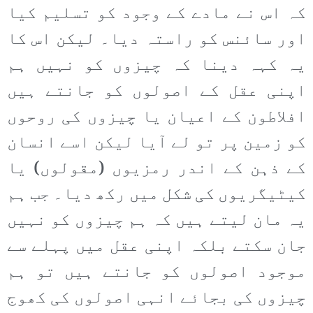
کہ اس نے مادے کے وجود کو تسلیم کیا
اور سائنس کو راستہ دیا۔ لیکن اس کا
یہ کہہ دینا کہ چیزوں کو نہیں ہم
اپنی عقل کے اصولوں کو جانتے ہیں
افلاطون کے اعیان یا چیزوں کی روحوں
کو زمین پر تو لے آیا لیکن اسے انسان
کے ذہن کے اندر رمزیوں (مقولوں) یا
کیٹیگریوں کی شکل میں رکھ دیا۔ جب ہم
یہ مان لیتے ہیں کہ ہم چیزوں کو نہیں
جان سکتے بلکہ اپنی عقل میں پہلے سے
موجود اصولوں کو جانتے ہیں تو ہم
چیزوں کی بجائے انہی اصولوں کی کھوج