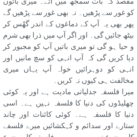
مقصد کہ بات سمجھ میں آئے۔ میری باتوں
کو غور سے پڑھیں۔ نہ بھی غور سے پڑھیں گے
پھر بھی یہ آپ کے دماغوں کے اندر گھْس کر
بیٹھ جائیں گی۔ اور اگر آپ میں ذرا بھی شرم
و حیا ہو گی تو میری باتیں آپ کو مجبور کر
دیا کریں گی کہ آپ انہی کو سچ مانیں اور
انہی کو دوہرائیں خواہ آپ یہاں میری
مخالفت ہی کیوں نہ کریں۔
میرا فلسفہ جدلیاتی مادیت ہے اور یہ کوئی
چھلیڈوں کی دنیا کا فلسفہ نہیں ہے۔ اسی
دنیا کا فلسفہ ہے۔ کوئی کائنات اور چاند
ستارے اور سدائم و کہکشائیں میرے فلسفے