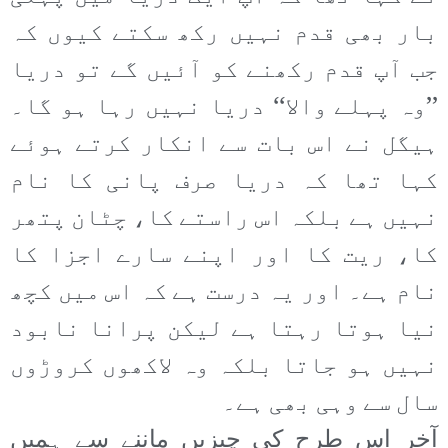
بار بھی قدم نہیں رکھ سکتے کیوں کہ
جب آپ قدم رکھنے کو آئیں گے تو دریا
’’وہ پہلے والا‘‘ دریا نہیں رہا ہو گا۔
ہیگل نے اس بات سے انکار کرتے ہوئے
کہا تھا کہ دریا صرف پانی کا نام
نہیں ہے بلکہ اس راستے کا، چٹان پتھر
کا، ریت کا اور اپنے سارے اجزا کا
نام ہے۔ اور یہ درست ہے کہ اس میں کچھ
نیا ہوتا رہتا ہے لیکن پرانا نابود
نہیں ہو جاتا بلکہ وہ لاکھوں کروڑوں
سال سے وہی بھی ہے۔
آخر اس طرح کی چیزیں ماننے سے ہمیں