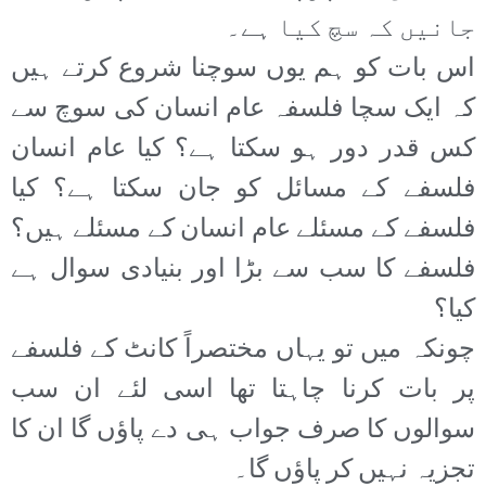
جانیں کہ سچ کیا ہے۔
اس بات کو ہم یوں سوچنا شروع کرتے ہیں
کہ ایک سچا فلسفہ عام انسان کی سوچ سے
کس قدر دور ہو سکتا ہے؟ کیا عام انسان
فلسفے کے مسائل کو جان سکتا ہے؟ کیا
فلسفے کے مسئلے عام انسان کے مسئلے ہیں؟
فلسفے کا سب سے بڑا اور بنیادی سوال ہے
کیا؟
چونکہ میں تو یہاں مختصراً کانٹ کے فلسفے
پر بات کرنا چاہتا تھا اسی لئے ان سب
سوالوں کا صرف جواب ہی دے پاؤں گا ان کا
تجزیہ نہیں کر پاؤں گا۔