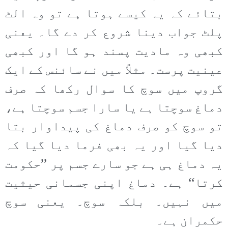
بتائے کہ یہ کیسے ہوتا ہے تو وہ الٹ
پلٹ جواب دینا شروع کر دے گا۔ یعنی
کبھی وہ مادیت پسند ہو گا اور کبھی
عینیت پرست۔ مثلاً میں نے سائنس کے ایک
گروپ میں سوچ کا سوال رکھا کہ صرف
دماغ سوچتا ہے یا سارا جسم سوچتا ہے،
تو سوچ کو صرف دماغ کی پیداوار بتا
دیا گیا اور یہ بھی فرما دیا گیا کہ
یہ دماغ ہی ہے جو سارے جسم پر ’’حکومت
کرتا‘‘ ہے۔ دماغ اپنی جسمانی حیثیت
میں نہیں۔ بلکہ سوچ۔ یعنی سوچ
حکمران ہے۔