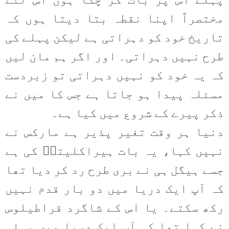
پہلے اس پر بات کر چکا ہوں اس لئے
مختصراً اپنا نقطہ بتا دیتا ہوں کہ
تاریخ خود کو دہراتی ہے لیکن پہلے کی
طرح نہیں دہراتی۔ اور اگر ہم مان لیں
کہ یہ خود کو نہیں دہراتی تو زبردست
مسئلہ پیدا ہو جاتا ہے جس کا میں نے
ذکر پیرے کے شروع میں کیا ہے۔
دنیا ہر وقت تغیر پذیر ہے مارکس نے
نہیں کہا، یہ بات ہیراکلیتسؔ کی ہے
جسے ہیگل ہی نے بری طرح رد کر دیا تھا
کہ آپ ایک دریا میں دو بار قدم نہیں
رکھ سکتے۔ یا اس کے شاگرد قراطیلوس
نے کہا تھا کہ آپ ایک دریا میں پہلی