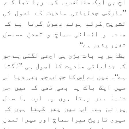
آج ہی ایک مخالف یہ کہہ رہا تھا کہ،
’’مارکس جدلیاتی مادیت کے اصول کی
تشریح کرتے ہوئے دعویٰ کرتا ہے کہ
مادہ و انسانی سماج و تمدن مسلسل
تغیر پذیر ہے‘‘
بظاہر یہ بات بڑی ہی اچھی لگتی ہے جو
کہ جدلیاتی مادیت کا اصول ہی ’’لگتا
ہے‘‘۔ میں نے اس کا جواب جو بھی دیا اس
میں ایک بات یہ بھی تھی کہ میں جس
دنیا میں رہتا ہوں وہ ارب ہا سال
پرانی ہے۔ اب میں پھر کہتا ہوں کہ
میری تاریخ میرا سماج اور میرا تمدن