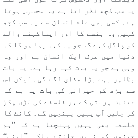
یہ سب کچھ نظر آتا ہے یا محسوس ہوتا
ہے۔ کسی بھی عام انسان سے یہ سب کچھ
کہیں وہ ہنسے گا اور ایساکہنے والے
کو پاگل کہے گا جو یہ کہہ رہا ہو گا کہ
دنیا میں صرف ایک انسان ہے اور وہ
وہی ہے جو یہ بات کہہ رہا ہے۔ یہ بات
بظاہر بہت بڑا مذاق لگے گی۔ لیکن اس
سے بڑھ کر حیرانی کی بات یہ ہے کہ
عینیت پرستی کے ہر فلسفے کی لڑی پکڑ
کر چلیں آپ یہیں پہنچیں گے۔ کانٹ کا
فلسفہ بھی یہیں پہنچتا ہے کہ ’’ہم
چیزوں کو نہیں جانتے بلکہ ’’اپنی‘‘