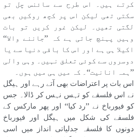
کرتے ہیں۔ اس طرح سے سائنس چل تو
سکتی تھی لیکن اس پر کچھ روکیں بھی
لگتی تھیں۔ لیکن غور کریں تو بات
وہیں پہنچ جاتی ہے کہ ’’جاننے والا‘‘
اکیلا ہی ہے اور اس کا باقی دنیا سے یا
دوسروں سے کوئی تعلق نہیں۔ وہی والی
’’ہمہ انانیت‘‘۔ کہ میں ہی میں ہوں۔
اس بات پر اعتراضات بھی آتے رہے اور ہیگل
نے اس فلسفے کو تہس نہس کر ڈالا۔ جس
کو فیورباخ نے ’’رد کیا‘‘ اور پھر مارکس کے
فلسفے کی شکل میں ہیگل اور فیورباخ
دونوں کا فلسفہ جدلیاتی انداز میں اسی