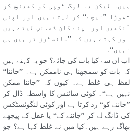
ہیں۔ لیکن یہ لوگ ٹوپی کو کھینچ کر
تھوڑا ’’نیچے‘‘ کر لیتے ہیں اور اپنی
آنکھیں اور اپنے کان ڈھانپ لیتے ہیں
اور کہتے ہیں کہ ’’مانسٹرز تو ہیں ہی
نہیں‘‘۔
اب ان سے کیا بات کی جائے؟ جو یہ کہتے ہیں
کہ بات کو سمجھنا ہی ناممکن ہے۔ ’’جاننا‘‘
لفظ ہی غلط ہے۔ کیوں کہ ’’جاننا ممکن
نہیں ہے‘‘۔ کوئی سائنس کا واسطہ ڈال کر
’’جاننے کو‘‘ رد کرتا ہے اور کوئی لنگوئسٹکس
کی ڈانگ لے کر ’’جاننے کے‘‘ یا عقل کے پیچھے
بھاگ رہے ہیں۔کیا میں نے غلط کہا ہے؟ جو