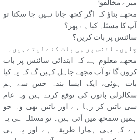
میرے مخالفو!
مجھے بتاؤ کہ اگر کچھ جانا نہیں جا سکتا تو
آپ کا مسئلہ کیا ہے پھر؟
سائنس پر بات کریں؟
چلیں سائنس پر ہی بات کئے لیتے ہیں۔
مجھے معلوم ہے کہ ابتدائی سائنس پر بات
کروں گا تو آپ مجھے جاہل کہیں گے کہ یہ کیا
بات ہوئی، ایک ایسا بندہ جس سے ہم
سکالرلی باتوں کی توقع کرتے ہیں وہ عام
سی باتیں کر رہا ہے اور باتیں بھی وہ جو
ہمیں سمجھ میں آتی ہیں۔ تو مسئلہ ہی یہ
ہے کہ یہی ہمارا طریقہ ہے اور یہ ہی