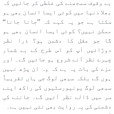
بے وقوف سمجھنے کی غلطی کر جائیں کہ
بھلا دنیا میں کوئی ایسا انسان بھی ہو
سکتا ہے جو یہ کہے کہ ’’جانا جانا‘‘
ممکن نہیں؟ کوئی ایسا انسان بھی ہو
گا جو عقل کا دشمن ہو؟ ذرا نظر
دوڑائیں آپ کو اس طرح کے بے شمار
چہرے نظر آنے شروع ہو جائیں گے۔ اور
مزے کی بات یہ ہے کہ وہ ان پڑھ نہیں
ہوں گے بلکہ سبھی لوگ جی ہاں تقریباً
سبھی لوگ یونیورسٹیوں کی راکھ اپنے
سر میں ڈالے نظر آئیں گے۔ جاننے کی
دشمنی کی یہ روایت بھی نئی نہیں ہے۔