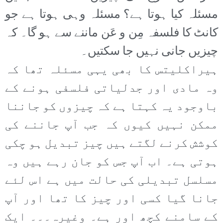
مسئلہ کیا ہوتا ہے؟ مسئلہ وہی ہوتا ہے جو
کانٹ کا فلسفہ مِن و عَن ماننے سے ہو گا۔ کہ
چیزیں جانی نہیں جا سکتیں۔
ہیراکلیتس کا بھی یہی مسئلہ تھا کہ
وہ مادی اور جدلیاتی فلسفی ہونے کے
باوجود یہ کہتا ہے کہ چیزوں کو جاننا
ممکن نہیں کیوں کہ جب آپ جاننے کی
کوشش کرنے لگتے ہیں چیز تبدیل ہو چکی
ہوتی ہے۔ اب آپ جس کو جان رہے ہیں وہ
مسلسل تبدیلی کی حالت میں ہے اس لئے
جانا گیا کسی اور چیز کا تھا اور آپ
کے سامنے کچھ اور ہے۔ وغیرہ۔۔۔ ایک