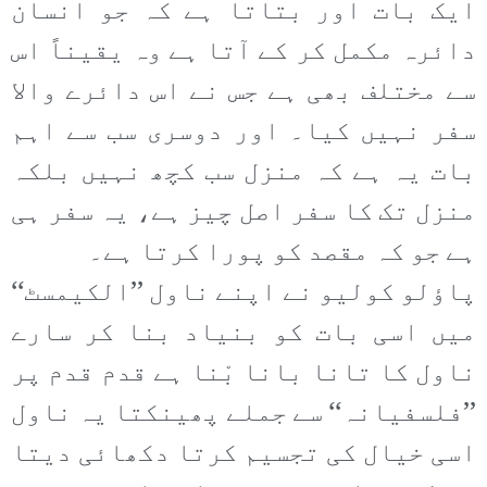
ایک بات اور بتاتا ہے کہ جو انسان
دائرہ مکمل کر کے آتا ہے وہ یقیناً اس
سے مختلف بھی ہے جس نے اس دائرے والا
سفر نہیں کیا۔ اور دوسری سب سے اہم
بات یہ ہے کہ منزل سب کچھ نہیں بلکہ
منزل تک کا سفر اصل چیز ہے، یہ سفر ہی
ہے جو کہ مقصد کو پورا کرتا ہے۔
پاؤلو کولیو نے اپنے ناول ’’الکیمسٹ‘‘
میں اسی بات کو بنیاد بنا کر سارے
ناول کا تانا بانا بْنا ہے قدم قدم پر
’’فلسفیانہ‘‘ سے جملے پھینکتا یہ ناول
اسی خیال کی تجسیم کرتا دکھائی دیتا