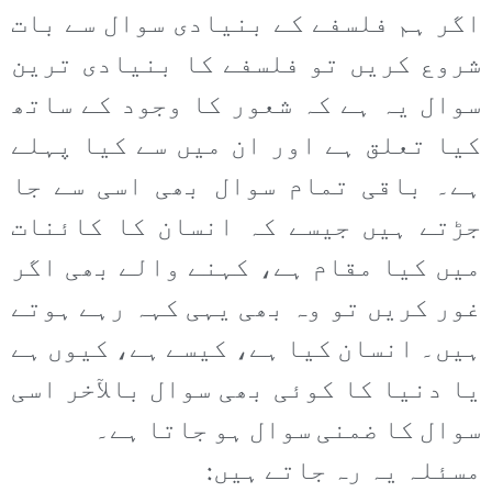
اگر ہم فلسفے کے بنیادی سوال سے بات
شروع کریں تو فلسفے کا بنیادی ترین
سوال یہ ہے کہ شعور کا وجود کے ساتھ
کیا تعلق ہے اور ان میں سے کیا پہلے
ہے۔ باقی تمام سوال بھی اسی سے جا
جڑتے ہیں جیسے کہ انسان کا کائنات
میں کیا مقام ہے، کہنے والے بھی اگر
غور کریں تو وہ بھی یہی کہہ رہے ہوتے
ہیں۔ انسان کیا ہے، کیسے ہے، کیوں ہے
یا دنیا کا کوئی بھی سوال بالآخر اسی
سوال کا ضمنی سوال ہو جاتا ہے۔
مسئلہ یہ رہ جاتے ہیں: