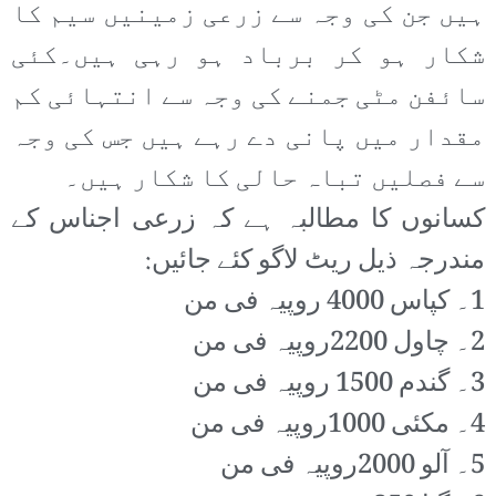
ہیں جن کی وجہ سے زرعی زمینیں سیم کا
شکار ہو کر برباد ہو رہی ہیں۔کئی
سائفن مٹی جمنے کی وجہ سے انتہائی کم
مقدار میں پانی دے رہے ہیں جس کی وجہ
سے فصلیں تباہ حالی کا شکار ہیں۔
کسانوں کا مطالبہ ہے کہ زرعی اجناس کے
مندرجہ ذیل ریٹ لاگو کئے جائیں:
1۔ کپاس 4000 روپیہ فی من
2۔ چاول 2200روپیہ فی من
3۔ گندم 1500 روپیہ فی من
4۔ مکئی 1000روپیہ فی من
5۔ آلو 2000روپیہ فی من