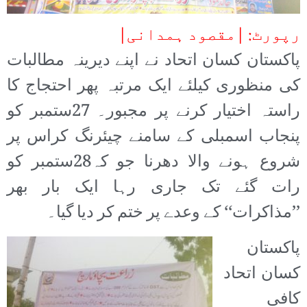
رپورٹ: |مقصود ہمدانی|
پاکستان کسان اتحاد نے اپنے دیرینہ مطالبات
کی منظوری کیلئے ایک مرتبہ پھر احتجاج کا
راستہ اختیار کرنے پر مجبور۔ 27ستمبر کو
پنجاب اسمبلی کے سامنے چیئرنگ کراس پر
شروع ہونے والا دھرنا جو کہ28ستمبر کو
رات گئے تک جاری رہا ایک بار بھر
’’مذاکرات‘‘ کے وعدے پر ختم کر دیا گیا۔
پاکستان
کسان اتحاد
کافی