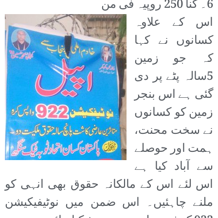
6۔ گنا 250 روپیہ فی من
اس کے علاوہ
کسانوں نے کہا
کہ جو زمین
5سالہ پٹے پر دی
گئی ہے اس بنجر
زمین کو کسانوں
نے سخت محنت،
ہمت اور حوصلے
سے آباد کیا ہے
اس لئے اس کے مالکانہ حقوق بھی انہی کو
ملنے چاہئیں۔ اس ضمن میں نوٹیفیکیشن