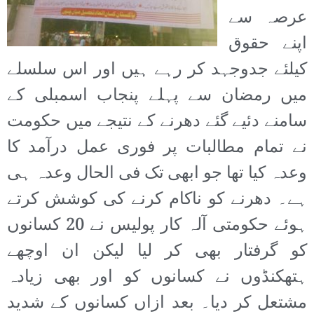
عرصہ سے
اپنے حقوق
کیلئے جدوجہد کر رہے ہیں اور اس سلسلے
میں رمضان سے پہلے پنجاب اسمبلی کے
سامنے دئیے گئے دھرنے کے نتیجے میں حکومت
نے تمام مطالبات پر فوری عمل درآمد کا
وعدہ کیا تھا جو ابھی تک فی الحال وعدہ ہی
ہے۔ دھرنے کو ناکام کرنے کی کوشش کرتے
ہوئے حکومتی آلہ کار پولیس نے 20 کسانوں
کو گرفتار بھی کر لیا لیکن ان اوچھے
ہتھکنڈوں نے کسانوں کو اور بھی زیادہ
مشتعل کر دیا۔ بعد ازاں کسانوں کے شدید