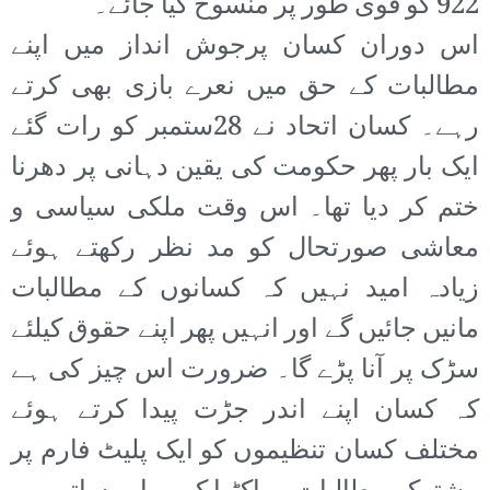
922 کو فوی طور پر منسوخ کیا جائے۔
اس دوران کسان پرجوش انداز میں اپنے
مطالبات کے حق میں نعرے بازی بھی کرتے
رہے۔ کسان اتحاد نے 28ستمبر کو رات گئے
ایک بار پھر حکومت کی یقین دہانی پر دھرنا
ختم کر دیا تھا۔ اس وقت ملکی سیاسی و
معاشی صورتحال کو مد نظر رکھتے ہوئے
زیادہ امید نہیں کہ کسانوں کے مطالبات
مانیں جائیں گے اور انہیں پھر اپنے حقوق کیلئے
سڑک پر آنا پڑے گا۔ ضرورت اس چیز کی ہے
کہ کسان اپنے اندر جڑت پیدا کرتے ہوئے
مختلف کسان تنظیموں کو ایک پلیٹ فارم پر