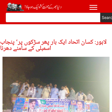
Sear
لاہور: کسان اتحاد ایک بار پھر سڑکوں پر‘ پنجاب
اسمبلی کے سامنے دھرنا