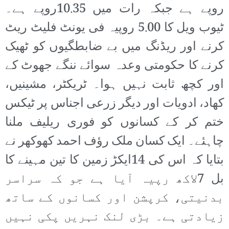
روپے ہے جبکہ رات میں 10.35روپے ہے۔
ٹیوب ویل کا 5.00 روپیہ فی یونٹ فلیٹ ریٹ
کرنے اور ریڈنگ میں بے ضابطگیوں کو ٹھیک
کرنے کا حکومتی وعدہ سوائے ننگے جھوٹ کے
اور کچھ ثابت نہیں ہوا۔ ٹریکٹر، مشینیں،
کھاد، ادویات اور دیگر زرعی اجناس پر ٹیکس
ختم کر کے کسانوں کو فوری ریلیف ملنا
چاہئے۔ ایک کسان ملک رؤف احمد کھوکھر نے
بتایا کہ اس کی 14ایکڑ زمین کا تین مہینے کا
بل 7لاکھ رپیہ آیا ہے جو کہ سراسر
بدنیتی، کرپشن اور کسانوں کے ساتھ
زیادتی ہے۔ بڑی لنک نہریں پکی نہیں