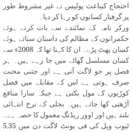
احتجاج کیباعث پولیس نے غیر مشروط طور
پر گرفتار کسانوں کو رہا کر دیا۔
ورکر نامہ کے نمائندے سے بات کرتے ہوئے
حکمرانوں کے مظالم کی داستان سناتے ہوئے
کسان پھٹ پڑے۔ ان کا کہنا تھا کہ 2008ء سے
کسان مسلسل گھاٹے میں جا رہے ہیں۔ ہر
فصل پر جو لاگت آتی ہے اور جتنی محنت
صرف ہوتی ہے اس کے مقابلے میں فصل
کوڑیوں کے مول بکتی ہے جبکہ سارا منافع
آڑھتی کھا جاتے ہیں۔ بجلی کے نرخ انتہائی
بلند ہیں اور اوور ریڈنگ معمول کا حصہ ہے۔
ٹیوب ویل کی فی یونٹ لاگت دن میں 5.35