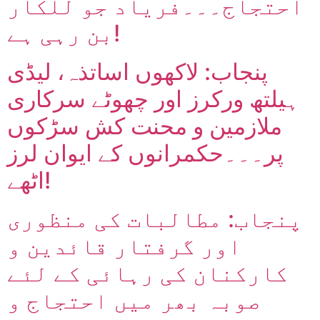
احتجاج۔۔۔فریاد جو للکار
بن رہی ہے!
پنجاب: لاکھوں اساتذہ، لیڈی
ہیلتھ ورکرز اور چھوٹے سرکاری
ملازمین و محنت کش سڑکوں
پر۔۔۔حکمرانوں کے ایوان لرز
اٹھے!
پنجاب: مطالبات کی منظوری
اور گرفتار قائدین و
کارکنان کی رہائی کے لئے
صوبہ بھر میں احتجاج و