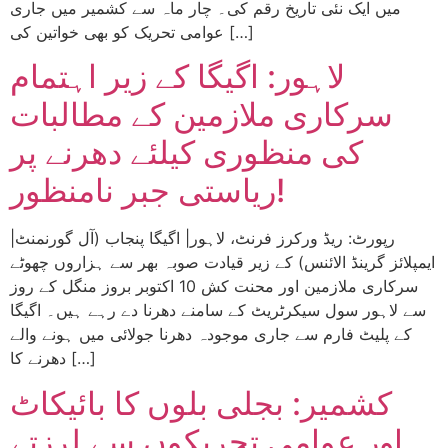
میں ایک نئی تاریخ رقم کی۔ چار ماہ سے کشمیر میں جاری
عوامی تحریک کو بھی خواتین کی […]
لاہور: اگیگا کے زیر اہتمام
سرکاری ملازمین کے مطالبات
کی منظوری کیلئے دھرنے پر
ریاستی جبر نامنظور!
|رپورٹ: ریڈ ورکرز فرنٹ، لاہور| اگیگا پنجاب (آل گورنمنٹ
ایمپلائز گرینڈ الائنس) کے زیر قیادت صوبہ بھر سے ہزاروں چھوٹے
سرکاری ملازمین اور محنت کش 10 اکتوبر بروز منگل کے روز
سے لاہور سول سیکرٹریٹ کے سامنے دھرنا دے رہے ہیں۔ اگیگا
کے پلیٹ فارم سے جاری موجودہ دھرنا جولائی میں ہونے والے
دھرنے کا […]
کشمیر: بجلی بلوں کا بائیکاٹ
اور عوامی تحریکوں سے لرزتے