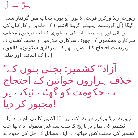
ہڑتال
|رپورٹ: ریڈ ورکرز فرنٹ، لاہور| آج پورے پنجاب میں گرفتار شدہ
اگیگا (آل گورنمنٹ ایمپلائز گرینڈ الائنس) کے قائدین و کارکنان کی
رہائی اور اپنے مطالبات کی منظوری کے لیے درجنوں مختلف
سرکاری محکموں کے چھوٹے سرکاری ملازمین و محنت کشوں نے
زبردست احتجاج کیا۔ صوبہ بھر کے سرکاری سکولوں، کالجوں
کے اساتذہ اور طلبہ […]
’’آزاد‘‘ کشمیر: بجلی بلوں کے
خلاف ہزاروں خواتین کے احتجاج
نے حکومت کو گھٹنے ٹیکنے پر
مجبور کر دیا!
|رپورٹ: ریڈ ورکرز فرنٹ، کشمیر| 10 اکتوبر کا دن نام نہاد آزاد
کشمیر کی تمام تر تاریخ کا سب سے غیر معمولی دن تھا جب
کشمیر کی محنت کش خواتین نے اپنے مسائل کے حل کی جدوجہد