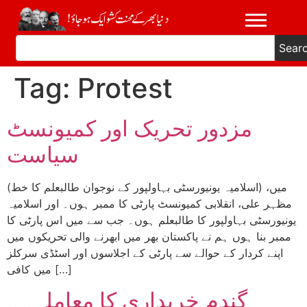
Sear
Tag:
Protest
مزدور تحریک اور کمیونسٹ
سیاست
(اسلامیہ یونیورسٹی بہاولپور کے نوجوان طالبعلم کا خط) میں،
مظہر علی، انقلابی کمیونسٹ پارٹی کا ممبر ہوں۔ اور اسلامیہ
یونیورسٹی بہاولپور کا طالبعلم ہوں۔ جب سے میں اس پارٹی کا
ممبر بنا ہوں ہم نے پاکستان بھر میں ابھرنے والی تحریکوں میں
اپنے کردار کے حوالے سے پارٹی کے اجلاسوں اور اسٹڈی سرکلز
میں کافی […]
گندم خریداری کا معاملہ۔۔