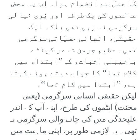
کا عمل سے انضمام ہوا۔ اب یہ محض
عالموں کی یک طرفہ اور نِری خیالی
سرگرمی نہ رہی تھی بلکہ ایک
حقیقی، انسانی حسیّاتی سرگرمی
تھی۔ عظیم جرمن شاعر گوئٹے
بائیبلی اثبات، کہ’’ابتداء میں
کلام تھا‘‘ کا جواب دیتے ہوئے کہتا
ہے، ’’ابتدا میں کام تھا‘‘۔
لیکن حقیقی انسانی سرگرمی (یعنی
محنت) ایٹموں کی طرح، اپنے آپ کے اندر
علیحدگی میں کی جانے والی سرگرمی نہ
تھی۔ یہ لازمی طور پر، اپنی ماہیت میں