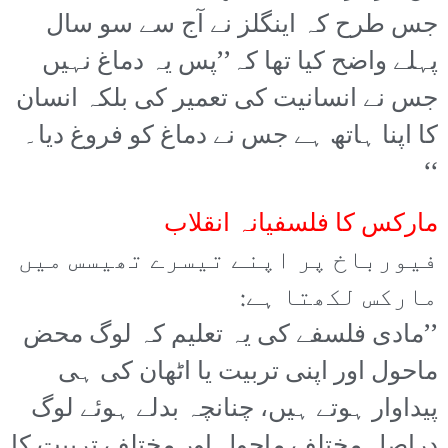
جس طرح کہ اینگلز نے آج سے سو سال
پہلے واضح کیا تھا کہ’’پس یہ دماغ نہیں
جس نے انسانیت کی تعمیر کی بلکہ انسان
کا اپنا ہاتھ ہے جس نے دماغ کو فروغ دیا۔
‘‘
مارکس کا فلسفیانہ انقلاب
فیورباخ پر اپنے تیسرے تھیسس میں
مارکس لکھتا ہے:
’’مادی فلسفے کی یہ تعلیم کہ لوگ محض
ماحول اور اپنی تربیت یا اٹھان کی ہی
پیداوار ہوتے ہیں، چنانچہ بدلے ہوئے لوگ
دراصل مختلف ماحول اور مختلف تربیت کا