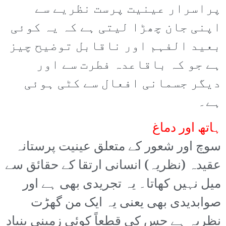
پراسرار عینیت پرست نظریے سے
اپنی جان چھڑا لیتی ہے کہ یہ کوئی
بعید الفہم اور ناقابل توضیح چیز
ہے جو کہ باقاعدہ فطرت سے اور
دیگر جسمانی افعال سے کٹی ہوئی
ہے۔
ہاتھ اور دماغ
سوچ اور شعور کے متعلق عینیت پرستانہ
عقیدہ (نظریہ) انسانی ارتقا کے حقائق سے
میل نہیں کھاتا۔ یہ تجریدی بھی ہے اور
صوابدیدی بھی یعنی یہ ایک من گھڑت
نظریہ ہے جس کی قطعاً کوئی زمینی بنیاد