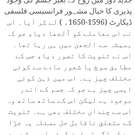
جدید دور میں روح کے بغیر جسم کی وجود
پذیری کا خیال مشہور فرانسیسی فلسفی
ڈیکارٹ (1596-1650ء ) لے کر آیا۔ اس
نے اس معاملے کو اُلجھا دیا، جو کہ
ہمیشہ سے الجھن میں ہی رہا تھا۔
اس نے ثنویت کا تصور دیا، جس کے
مطابق سوچ یا شعور مادے سے کوئی
مختلف چیز ہے۔ اس میں ذہن کوئی
ایسی چیز ہے جو کہ جسم کے اندر
موجود ہے لیکن اس کے ساتھ ساتھ وہ
اس سے چنداں مختلف بھی ہے۔ ثنویت
کے متعلق ناقابل حل مسئلہ یہ جڑا
ہے کہ اگر تو ذہن کوئی ایسی شے ہے