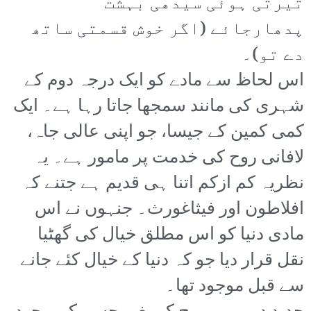
تیرتی ہوئی سیدھی بہشت
پدھارجائے (اگر خوش قسمتی ساتھ
دے تو)۔
اس لحاظ سے مادے کو ایک درجہ دوم کے
شہری کی مانند سمجھا جاتا رہا ہے۔ ایک
کمی کمین کے جیسا، جو اپنی عالی جاہ،
لافانی روح کی خدمت پر مامور ہے۔ یہ
نظریہ کم ازکم اتنا ہی قدیم ہے جتنے کہ
افلاطون اور فیثاغورث۔ جنہوں نے اس
مادی دنیا کو اس مطلق خیال کی گھٹیا
نقل قرار دیا جو کہ دنیا کے خیال کئے جانے
سے قبل موجود تھا۔