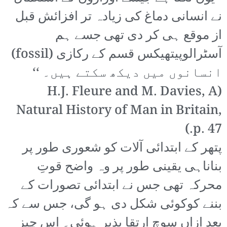
نے انسانی دماغ کی زیادہ تر افزائش قبل
از موقع ہی کر دی تھی جسے ہم
آسٹرالوپیتھیکس قسم کے رکازی (fossil)
انسانوں میں دیکھ سکتے ہیں۔ ‘‘
(H.J. Fleure and M. Davies, A
Natural History of Man in Britain,
p. 47.)
پتھر کے ابتدائی آلات کو شعوری طور پر
بناناہی یقینی طور پر وہ واضح قوتِ
محرکہ تھی جس نے ابتدائی تصورات کے
بننے کوکوئی شکل دی ہو گی، جس سے کہ
بعد ازاں سوچ ارتقا پذیر ہوئی۔ اس چیز