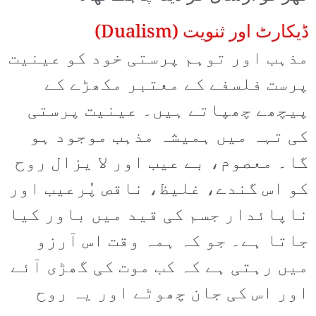
ڈیکارٹ اور ثنویت (Dualism)
مذہب اور توہم پرستی خود کو عینیت
پرست فلسفے کے معتبر مکھڑے کے
پیچھے چھپاتے ہیں۔ عینیت پرستی
کی تہہ میں ہمیشہ مذہب موجود ہو
گا۔ معصوم، بے عیب اور لا یزال روح
کو اس گندے، غلیظ، ناقص پُرعیب اور
ناپائدار جسم کی قید میں باور کیا
جاتا ہے۔ جو کہ ہمہ وقت اس آرزو
میں رہتی ہے کہ کب موت کی گھڑی آئے
اور اس کی جان چھوٹے اور یہ روح