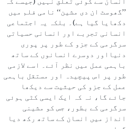
انسان سے کوئی تعلق نہیں (جیسے کہ
’’گھوسٹ ان دی مشین‘‘ نامی فلم میں
دکھایا گیا ہے)۔ بلکہ یہ اجتماعی
انسانی تجربے اور انسانی حسیاتی
سرگرمی کے جزو کے طور پر پوری
دنیااور دوسرے انسانوں کے ساتھ
باہمی عمل میں نظر آئے۔ اسے لازمی
طور پر اس پیچیدہ اور مستقل باہمی
عمل کے جزو کی حیثیت سے دیکھا
جائے گا، نہ کہ ایک ایسی کٹی ہوئی
سرگرمی کے بطور، جس کو مشینی
انداز میں انسان کے ساتھ رکھ دیا