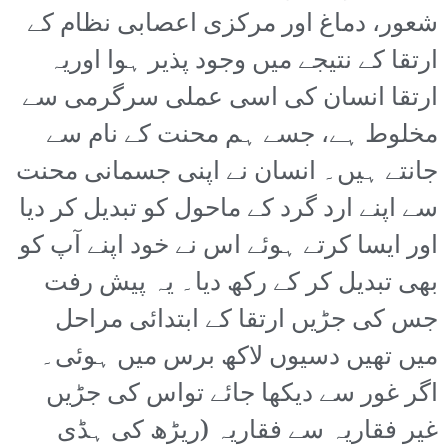
شعور، دماغ اور مرکزی اعصابی نظام کے
ارتقا کے نتیجے میں وجود پذیر ہوا اوریہ
ارتقا انسان کی اسی عملی سرگرمی سے
مخلوط ہے، جسے ہم محنت کے نام سے
جانتے ہیں۔ انسان نے اپنی جسمانی محنت
سے اپنے ارد گرد کے ماحول کو تبدیل کر دیا
اور ایسا کرتے ہوئے اس نے خود اپنے آپ کو
بھی تبدیل کر کے رکھ دیا۔ یہ پیش رفت
جس کی جڑیں ارتقا کے ابتدائی مراحل
میں تھیں دسیوں لاکھ برس میں ہوئی۔
اگر غور سے دیکھا جائے تواس کی جڑیں
غیر فقاریہ سے فقاریہ (ریڑھ کی ہڈی