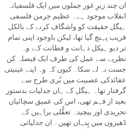
ان چند زیرِ غور جملوں میں ایک فلسفیانہ
انقلاب موجود ہے۔ عظیم جرمن فلسفی
ہیگل حقیقت کو واشگاف کرنے کے بالکل
قریب پہنچ گیا تھا، لیکن باوجود اپنی تمام
تر دیو ہیکل ذہانت و فطانت کے، وہ
نظریے سے عمل کی طرف ایک فیصلہ کن
جست نہ لے سکا۔ کیوں کہ وہ اپنے عینیتی
عقائدکی عصبیت میں بُری طرح سے
گرفتار تھا۔ ہیگل کے ہاں جدلیات بدستور
بعید از فہم تھی، اس کی عمیق سچائیاں
تجریدی اور پیچیدہ تعقُّلی براہین کے
ڈھیروں میں پِنہاں تھیں۔ ان جدلیاتی