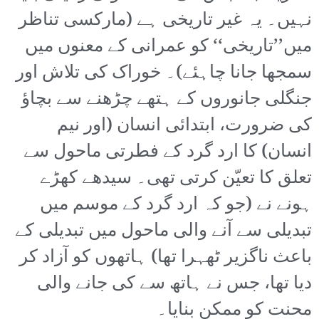
نہیں۔ یہ غیر تاریخی ہے (مارکسی تناظر
میں’’تاریخی‘‘ کو عمرانی کے معنوں میں
سمجھا جانا چاہئے)۔ خوراک کی تلاش اور
جنگلی جانوروں کے ہتھے چڑھنے سے بچاؤ
کی ضرورت، ابتدائی انسان (اور نیم
انسان) کا ارد گرد کے فطرتی ماحول سے
تعلق کا تعیّن کرتی تھی۔ سیدھے کھڑے
ہونے نے (جو کہ ارد گرد کے موسم میں
تبدیلی سے آنے والی ماحول میں تبدیلی کے
باعث ناگزیر ٹھہرا تھا) ہاتھوں کو آزاد کر
دیا تھا، جس نے ہاتھ سے کی جانے والی
محنت کو ممکن بنایا۔