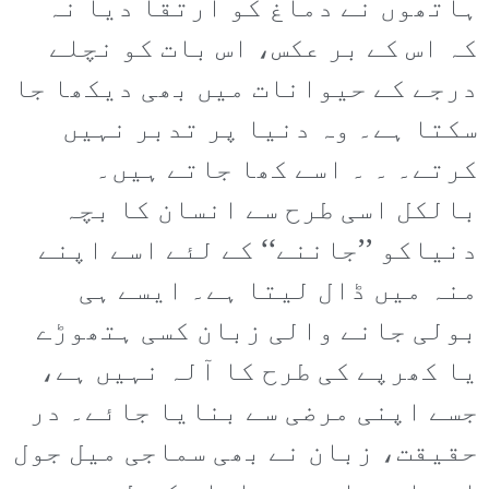
ہاتھوں نے دماغ کو ارتقا دیا نہ
کہ اس کے بر عکس، اس بات کو نچلے
درجے کے حیوانات میں بھی دیکھا جا
سکتا ہے۔ وہ دنیا پر تدبر نہیں
کرتے۔ ۔ ۔ اسے کھا جاتے ہیں۔
بالکل اسی طرح سے انسان کا بچہ
دنیاکو ’’جاننے‘‘ کے لئے اسے اپنے
منہ میں ڈال لیتا ہے۔ ایسے ہی
بولی جانے والی زبان کسی ہتھوڑے
یا کھرپے کی طرح کا آلہ نہیں ہے،
جسے اپنی مرضی سے بنایا جائے۔ در
حقیقت، زبان نے بھی سماجی میل جول