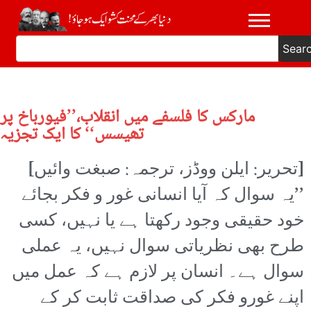
Sear
مارکس کا فلسفے میں انقلاب،’’فیورباخ پر
تھیسس‘‘ کا ایک تجزیہ
[تحریر: ایلن ووڈز، ترجمہ: صبغت وائیں]
’’یہ سوال کہ آیا انسانی غور و فکر بجائے
خود حقیقی وجود رکھتا ہے یا نہیں، کسی
طرح بھی نظریاتی سوال نہیں، یہ عملی
سوال ہے۔ انسان پر لازم ہے کہ عمل میں
اپنے غورو فکر کی صداقت ثابت کر کے