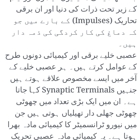
کے زیر تحت ذرات کی دنیا اور ان برقی
تحاریک (Impulses) کے بارے میں جو
کہ دماغ کی کار کردگی کی ذمہ دار
ہیں۔
عصبی خلیے برقی اور کیمیائی دونوں طرح
کے عوامل کرتے ہیں۔ ہر عصبی خلیے کے
آخر میں ایسے مخصوص علاقے ہوتے ہیں
جنہیں Synaptic Terminals کہا جاتا
ہے۔ ان میں ایک بڑی تعداد میں چھوٹی
چھوٹی جھلی دار تھیلیاں ہوتی ہیں جن
میں نیورو ٹرانسمیٹر کا کیمیائی مادہ بھرا
ہوتا ہے۔ یہ کیمیائی مادہ عصبی تحریک