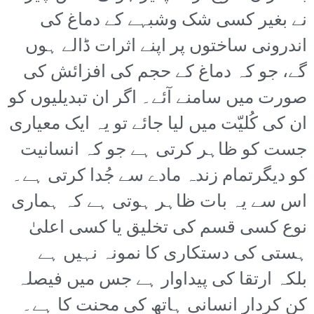
نے بغیر کسی شک وشبہے کے دماغ کی
اندرونی ساختوں پر اپنے اثرات ڈالے ہوں
گے، جو کہ دماغ کے حجم کی افزائش کی
صورت میں سامنے آئے۔ اگر ان تبدیلیوں کو
ان کی کُلیّت میں لیا جائے تو یہ ایک معیاری
جست کو ظاہر کرتی ہے جو کہ انسانیت
کو دیگرتمام زندہ مادے سے جُدا کرتی ہے۔
اس سے یہ بات ظاہر ہوتی ہے کہ ہماری
نوع کسی قسم کی تخلیق یا کسی اعلیٰ
ہستی کی دستکاری کا نمونہ نہیں ہے
بلکہ ارتقا کی پیداوار ہے جس میں فیصلہ
کن کردار انسانی ہاتھ کی محنت کا ہے۔