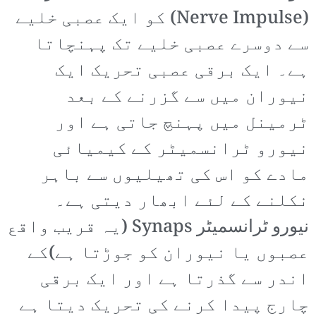
(Nerve Impulse) کو ایک عصبی خلیے
سے دوسرے عصبی خلیے تک پہنچاتا
ہے۔ ایک برقی عصبی تحریک ایک
نیوران میں سے گزرنے کے بعد
ٹرمینل میں پہنچ جاتی ہے اور
نیورو ٹرانسمیٹر کے کیمیائی
مادے کو اس کی تھیلیوں سے باہر
نکلنے کے لئے ابھار دیتی ہے۔
نیورو ٹرانسمیٹر Synaps (یہ قریب واقع
عصبوں یا نیوران کو جوڑتا ہے)کے
اندر سے گذرتا ہے اور ایک برقی
چارج پیدا کرنے کی تحریک دیتا ہے