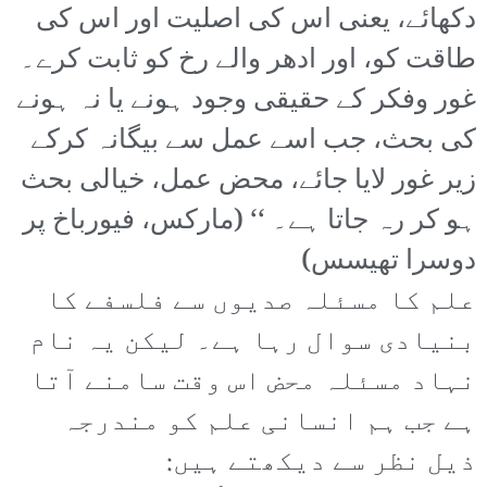
دکھائے، یعنی اس کی اصلیت اور اس کی
طاقت کو، اور ادھر والے رخ کو ثابت کرے۔
غور وفکر کے حقیقی وجود ہونے یا نہ ہونے
کی بحث، جب اسے عمل سے بیگانہ کرکے
زیر غور لایا جائے، محض عمل، خیالی بحث
ہو کر رہ جاتا ہے۔ ‘‘ (مارکس، فیورباخ پر
دوسرا تھیسس)
علم کا مسئلہ صدیوں سے فلسفے کا
بنیادی سوال رہا ہے۔ لیکن یہ نام
نہاد مسئلہ محض اس وقت سامنے آتا
ہے جب ہم انسانی علم کو مندرجہ
ذیل نظر سے دیکھتے ہیں: