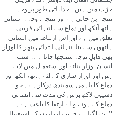
جسمانی افعال ایک دوسرے سے قریبی
جڑت میں ہیں۔ جدلیاتی طور پر وجہ
نتیجہ بن جاتی ہے اور نتیجہ، وجہ۔ انسانی
ہاتھ آنکھ اور دماغ سے انتہائی قریبی
تعلق میں ہے اور اس ارتباط میں انسانی
ہاتھوں سے بنا انتہائی ابتدائی پتھر کا اوزار
بھی قابلِ توجہ سمجھا جاتا ہے۔ سب
انسان اوزار بناتے اور استعمال میں لاتے
ہیں اور اوزار سازی کے لئے ہاتھ، آنکھ اور
دماغ کا باہمی سمبندھ درکار ہے۔ جو
دسیوں لاکھ برس کی مدت سے انسانی
دماغ کے ہونے والے ارتقا کا باعث ہے۔
’’یوں لگتا ہے جیسے اوزاروں کے استعمال