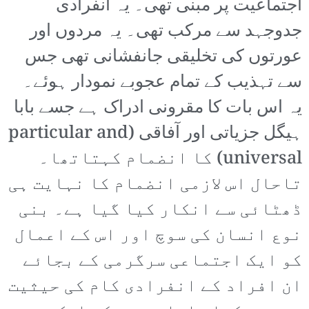
اجتماعیت پر مبنی تھی۔ یہ انفرادی
جدوجہد سے مرکب تھی۔ یہ مردوں اور
عورتوں کی تخلیقی جانفشانی تھی جس
سے تہذیب کے تمام عجوبے نمودار ہوئے۔
یہ اس بات کا مقرونی ادراک ہے جسے بابا
ہیگل جزیاتی اور آفاقی (particular and
universal) کا انضمام کہتاتھا۔
تاحال اس لازمی انضمام کا نہایت ہی
ڈھٹائی سے انکار کیا گیا ہے۔ بنی
نوع انسان کی سوچ اور اس کے اعمال
کو ایک اجتماعی سرگرمی کے بجائے
ان افراد کے انفرادی کام کی حیثیت