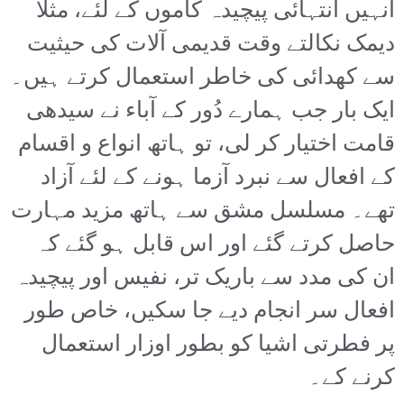
انہیں انتہائی پیچیدہ کاموں کے لئے، مثلاً
دیمک نکالتے وقت قدیمی آلات کی حیثیت
سے کھدائی کی خاطر استعمال کرتے ہیں۔
ایک بار جب ہمارے دُور کے آباء نے سیدھی
قامت اختیار کر لی، تو ہاتھ انواع و اقسام
کے افعال سے نبرد آزما ہونے کے لئے آزاد
تھے۔ مسلسل مشق سے ہاتھ مزید مہارت
حاصل کرتے گئے اور اس قابل ہو گئے کہ
ان کی مدد سے باریک تر، نفیس اور پیچیدہ
افعال سر انجام دیے جا سکیں، خاص طور
پر فطرتی اشیا کو بطور اوزار استعمال
کرنے کے۔