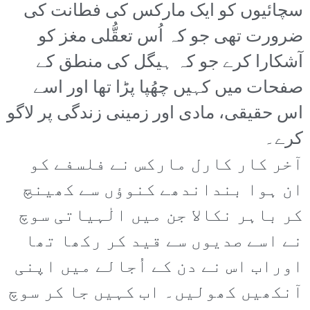
سچائیوں کو ایک مارکس کی فطانت کی
ضرورت تھی جو کہ اُس تعقُّلی مغز کو
آشکارا کرے جو کہ ہیگل کی منطق کے
صفحات میں کہیں چھُپا پڑا تھا اور اسے
اس حقیقی، مادی اور زمینی زندگی پر لاگو
کرے۔
آخر کار کارل مارکس نے فلسفے کو
ان ہوا بنداندھے کنوؤں سے کھینچ
کر باہر نکالا جن میں الٰہیاتی سوچ
نے اسے صدیوں سے قید کر رکھا تھا
اوراب اس نے دن کے اُجالے میں اپنی
آنکھیں کھولیں۔ اب کہیں جا کر سوچ