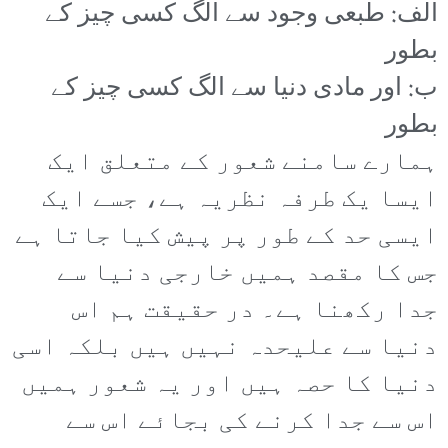
الف: طبعی وجود سے الگ کسی چیز کے
بطور
ب: اور مادی دنیا سے الگ کسی چیز کے
بطور
ہمارے سامنے شعور کے متعلق ایک
ایسا یک طرفہ نظریہ ہے، جسے ایک
ایسی حد کے طور پر پیش کیا جاتا ہے
جس کا مقصد ہمیں خارجی دنیا سے
جدا رکھنا ہے۔ در حقیقت ہم اس
دنیا سے علیحدہ نہیں ہیں بلکہ اسی
دنیا کا حصہ ہیں اور یہ شعور ہمیں
اس سے جدا کرنے کی بجائے اس سے