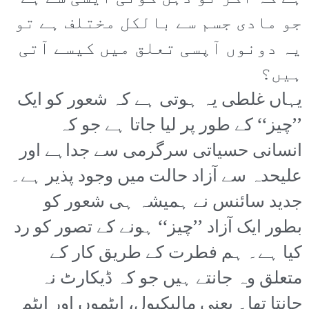
جو مادی جسم سے بالکل مختلف ہے تو
یہ دونوں آپسی تعلق میں کیسے آتی
ہیں؟
یہاں غلطی یہ ہوتی ہے کہ شعور کو ایک
’’چیز‘‘ کے طور پر لیا جاتا ہے جو کہ
انسانی حسیاتی سرگرمی سے جداہے اور
علیحدہ سے آزاد حالت میں وجود پذیر ہے۔
جدید سائنس نے ہمیشہ ہی شعور کو
بطور ایک آزاد ’’چیز‘‘ ہونے کے تصور کو رد
کیا ہے۔ ہم فطرت کے طریق کار کے
متعلق وہ جانتے ہیں جو کہ ڈیکارٹ نہ
جانتا تھا۔ یعنی مالیکیول، ایٹموں اور ایٹم