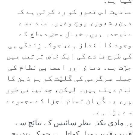
گیا ہے۔
مادیت اس تصور کو رد کرتی ہے کہ
ذہن، شعور، روح وغیرہ مادے سے
علیحدہ ہیں۔ خیال محض دماغ کے
وجود کا انداز ہے، جوکہ زندگی ہی
کی طرح مادے کی ایک خاص ترتیب میں
جڑت ہے۔ دماغ اور اعصابی نظام کی
جملہ سرگرمی کی کُلیّت کو ہم ذہن کا
نام دیتے ہیں۔ لیکن، جدلیاتی طور
پر، یہ کُل ان تمام اجزا کے مجموعے
سے بڑا ہے۔
یہ مادی نکتہ نظر سائنس کے نتائج سے
قریب قریب میل کھاتا ہے، جو کہ بتدریج