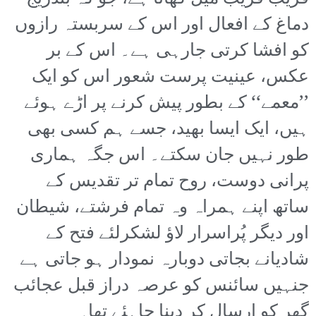
دماغ کے افعال اور اس کے سربستہ رازوں
کو افشا کرتی جارہی ہے۔ اس کے بر
عکس، عینیت پرست شعور اس کو ایک
’’معمے‘‘ کے بطور پیش کرنے پر اڑے ہوئے
ہیں، ایک ایسا بھید، جسے ہم کسی بھی
طور نہیں جان سکتے۔ اس جگہ ہماری
پرانی دوست، روح تمام تر تقدیس کے
ساتھ اپنے ہمراہ وہ تمام فرشتے، شیطان
اور دیگر پُراسرار لاؤ لشکرلئے فتح کے
شادیانے بجاتی دوبارہ نمودار ہو جاتی ہے
جنہیں سائنس کو عرصہ دراز قبل عجائب
گھر کو ارسال کر دینا چاہئے تھا۔