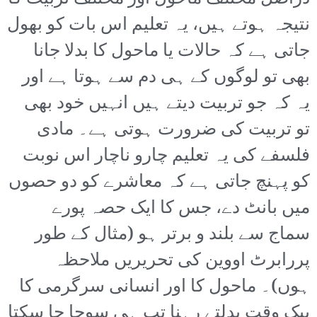
نتیجہ ہوتے ہیں، یہ تعلیم اس بات کو بھول
جاتی ہے کہ حالات یا ماحول کا بدلا جانا
بھی تو لوگوں کے ہی دم سے ہوتا ہے اور
یہ کہ جو تربیت دیتے ہیں انہیں خود بھی
تو تربیت کی ضرورت ہوتی ہے۔ مادی
فلسفے کی یہ تعلیم چارو ناچار اس نوبت
کو پہنچ جاتی ہے کہ معاشرے کو دو حصوں
میں بانٹ دے، جس کا ایک حصہ پورے
سماج سے بلند و برتر ہو (مثال کے طور
پررابرٹ اووین کی تحریریں ملاحظہ
ہوں)۔ ماحول کا اور انسانی سرگرمی کا
بیک وقت بدلتے رہنا تب ہی سوچا جا سکتا