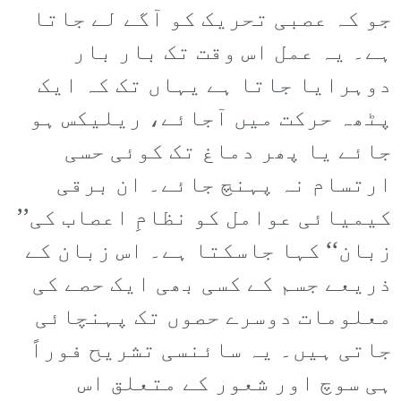
جو کہ عصبی تحریک کو آگے لے جاتا
ہے۔ یہ عمل اس وقت تک بار بار
دوہرایا جاتا ہے یہاں تک کہ ایک
پٹھہ حرکت میں آجائے، ریلیکس ہو
جائے یا پھر دماغ تک کوئی حسی
ارتسام نہ پہنچ جائے۔ ان برقی
کیمیائی عوامل کو نظامِ اعصاب کی’’
زبان‘‘ کہا جاسکتا ہے۔ اس زبان کے
ذریعے جسم کے کسی بھی ایک حصے کی
معلومات دوسرے حصوں تک پہنچائی
جاتی ہیں۔ یہ سائنسی تشریح فوراً
ہی سوچ اور شعور کے متعلق اس