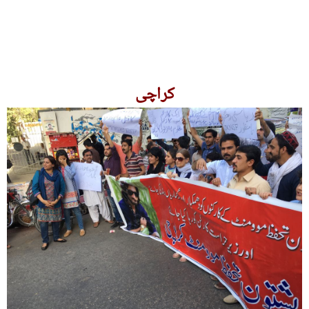
کراچی