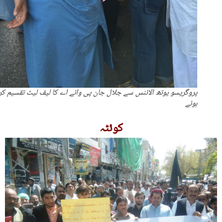
پروگریسو یوتھ الائنس سے جلال جان پی وائے اے کا لیف لیٹ تقسیم کر
ہوئے
کوئٹہ