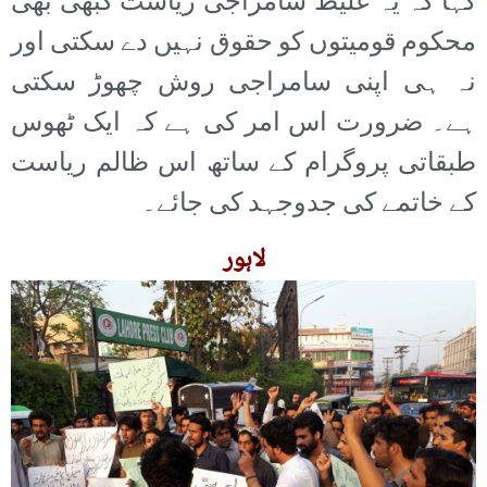
کہا کہ یہ غلیظ سامراجی ریاست کبھی بھی
محکوم قومیتوں کو حقوق نہیں دے سکتی اور
نہ ہی اپنی سامراجی روش چھوڑ سکتی
ہے۔ ضرورت اس امر کی ہے کہ ایک ٹھوس
طبقاتی پروگرام کے ساتھ اس ظالم ریاست
کے خاتمے کی جدوجہد کی جائے۔
لاہور