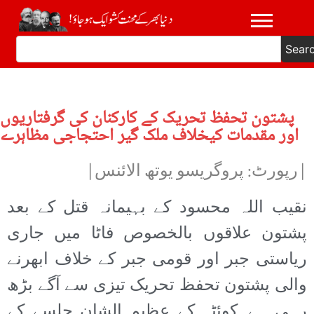
Sear
پشتون تحفظ تحریک کے کارکنان کی گرفتاریوں
اور مقدمات کیخلاف ملک گیر احتجاجی مظاہرے
|رپورٹ: پروگریسو یوتھ الائنس|
نقیب اللہ محسود کے بہیمانہ قتل کے بعد
پشتون علاقوں بالخصوص فاٹا میں جاری
ریاستی جبر اور قومی جبر کے خلاف ابھرنے
والی پشتون تحفظ تحریک تیزی سے آگے بڑھ
رہی ہے۔کوئٹہ کے عظیم الشان جلسے کے