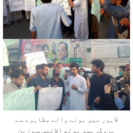
لاہور میں ہونے والے مظاہرے سے
پروگریسو یوتھ الائنس سے زین