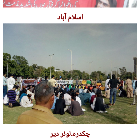
اسلام آباد
چکدرہ۔لوئر دیر