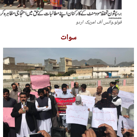
فوٹو۔وائس آف امریکہ اردو
سوات