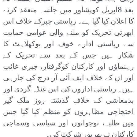
بعد 8اپریل کوپشاور میں جلسہ منعقد کرنے
کا اعلان کیا گیا ہے۔ ریاستی جبرکے خلاف اس
ابھرتی تحریک کو ملنے والی عوامی حمایت
سے ریاستی ادارے خوف اور بوکھلاہٹ کا
شکار ہیں جس کے بعد سے تحریک کے
رہنماؤں اور کارکنان کوگرفتار، جبری غائب
اور ان کے خلاف ایف آئی آر درج کی جارہی
ہیں۔ ریاستی اداروں کی اس غنڈہ گردی اور
بدمعاشی کے خلاف گذشتہ روز ملک گیر
احتجاجی مظاہروں کو منظم کیا گیا جس
میں طلبہ، نوجوانوں اور سیاسی وسماجی
کارکنان نے بھرپور شرکت کی۔