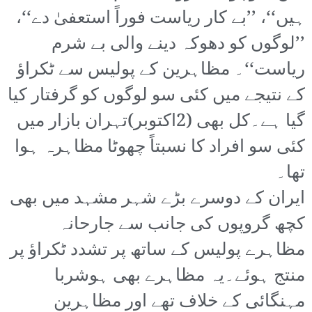
ہیں‘‘، ’’بے کار ریاست فوراً استعفیٰ دے‘‘،
’’لوگوں کو دھوکہ دینے والی بے شرم
ریاست‘‘۔ مظاہرین کے پولیس سے ٹکراؤ
کے نتیجے میں کئی سو لوگوں کو گرفتار کیا
گیا ہے۔کل بھی (2اکتوبر)تہران بازار میں
کئی سو افراد کا نسبتاً چھوٹا مظاہرہ ہوا
تھا۔
ایران کے دوسرے بڑے شہر مشہد میں بھی
کچھ گروپوں کی جانب سے جارحانہ
مظاہرے پولیس کے ساتھ پر تشدد ٹکراؤ پر
منتج ہوئے۔یہ مظاہرے بھی ہوشربا
مہنگائی کے خلاف تھے اور مظاہرین