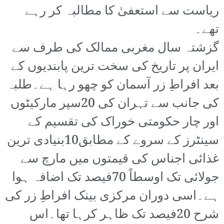
ریاست سے استعفیٰ کا مطالبہ کر رہے
تھے۔
گزشتہ سال مغربی ممالک کی طرف سے
ایران پر تاریخ کی سخت ترین پابندیوں کے
بعد افراطِ زر آسمان کو چھو رہا ہے۔طلبہ
کی جانب سے تہران کی 20سپر مارکیٹوں
اور چار حکومتی خوراک کی تقسیم کے
سینٹرز کے سروے کے مطابق10بنیادی ترین
غذائی اجناس کی قیمتوں میں مارچ سے
جولائی تک اوسطاً 70فیصد تک اضافہ ہوا
ہے۔اسی دوران مرکزی بینک افراطِ زر کی
شرح 20فیصد تک ظاہر کرہا تھا۔اس