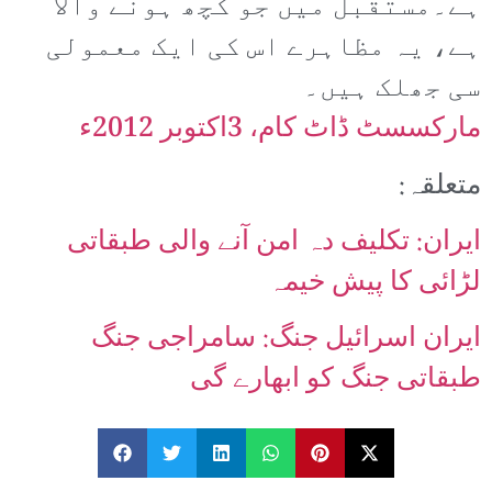
ہے۔مستقبل میں جو کچھ ہونے والا
ہے، یہ مظاہرے اس کی ایک معمولی
سی جھلک ہیں۔
مارکسسٹ ڈاٹ کام، 3اکتوبر 2012ء
متعلقہ:
ایران: تکلیف دہ امن آنے والی طبقاتی
لڑائی کا پیش خیمہ
ایران اسرائیل جنگ: سامراجی جنگ
طبقاتی جنگ کو ابھارے گی