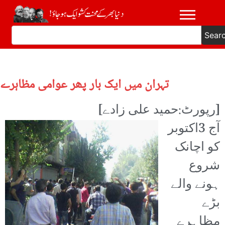
Sear
تہران میں ایک بار پھر عوامی مظاہرے
[رپورٹ:حمید علی زادے]
آج 3اکتوبر
کو اچانک
شروع
ہونے والے
بڑے
مظاہرے