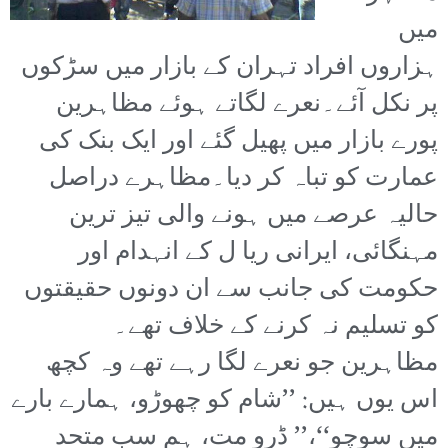
میں
ہزاروں افراد تہران کے بازار میں سڑکوں
پر نکل آئے۔نعرے لگاتے ہوئے مظاہرین
پورے بازار میں پھیل گئے اور ایک بنک کی
عمارت کو تباہ کر دیا۔
مظاہرے دراصل
حالیہ عرصے میں ہونے والی تیز ترین
مہنگائی، ایرانی ریا ل کے انہدام اور
حکومت کی جانب سے ان دونوں حقیقتوں
کو تسلیم نہ کرنے کے خلاف تھے۔
مظاہرین جو نعرے لگا رہے تھے وہ کچھ
اس یوں ہیں: ’’شام کو چھوڑو، ہمارے بارے
میں سوچو‘‘،’’ ڈرو مت، ہم سب متحد