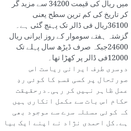
میں ریال کی قیمت 34200 سے مزید گر
کر تاریخ کی کم ترین سطح یعنی
36100ریال فی ڈالر تک پہنچ گئی ہے۔
گزشتہ ہفتے سوموار کے روز ایرانی ریال
24600جبکہ صرف ڈیڑھ سال پہلے تک
12000فی ڈالر پر کھڑا تھا۔
دوسری طرف ایرانی ریاست اس
صورتحال پر کسی قسم کا کوئی ردِ
عمل ظاہر نہیں کر رہی۔درحقیقت
حکام اس بات سے مکمل انکاری ہیں
کہ کوئی مسئلہ سرے سے موجود بھی
ہے۔کل احمدی نژاد نے اپنے ایک بیا