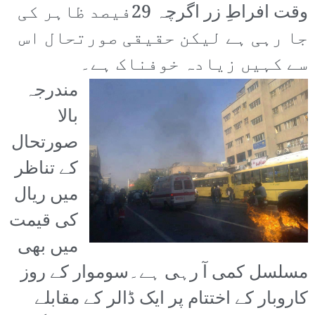
وقت افراطِ زر اگرچہ 29فیصد ظاہر کی
جا رہی ہے لیکن حقیقی صورتحال اس
سے کہیں زیادہ خوفناک ہے۔
مندرجہ
بالا
صورتحال
کے تناظر
میں ریال
کی قیمت
میں بھی
مسلسل کمی آ رہی ہے۔سوموار کے روز
کاروبار کے اختتام پر ایک ڈالر کے مقابلے