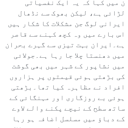
ن میں کہا کہ یہ ایک نفسیاتی
لڑائی ہے، لیکن بھوک سے نڈھال
ایرانی لوگ جن مشکلات کا شکار ہیں
اس بارے میں وہ کچھ کہنے سے قاصر
ہے۔ایران بہت تیزی سے گہرے بحران
میں دھنستا چلا جا رہا ہے۔جولائی
میں نشاپور کے شہر میں بھی گوشت
کی بڑھتی ہوئی قیمتوں پر ہزاروں
افراد نے مظاہرہ کیا تھا۔بڑھتی
ہوئی بے روزگاری اور مہنگائی کے
ساتھ سطح کے نیچے پکنے والے لاوے
کے دباؤ میں مسلسل اضافہ ہو رہا