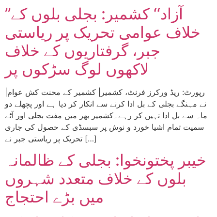
’’آزاد‘‘ کشمیر: بجلی بلوں کے
خلاف عوامی تحریک پر ریاستی
جبر، گرفتاریوں کے خلاف
لاکھوں لوگ سڑکوں پر
|رپورٹ: ریڈ ورکرز فرنٹ، کشمیر| کشمیر کے محنت کش عوام
نے مہنگے بجلی کے بل ادا کرنے سے انکار کر دیا ہے اور پچھلے دو
ماہ سے بل ادا نہیں کر رہے۔کشمیر بھر میں مفت بجلی اور آٹے
سمیت تمام اشیا خورد و نوش پر سبسڈی کے حصول کی جاری
تحریک پر ریاستی جبر نے […]
خیبر پختونخوا: بجلی کے ظالمانہ
بلوں کے خلاف متعدد شہروں
میں بڑے احتجاج