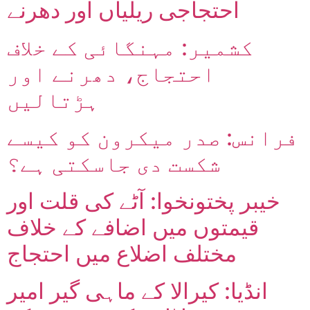
احتجاجی ریلیاں اور دھرنے
کشمیر: مہنگائی کے خلاف
احتجاج، دھرنے اور
ہڑتالیں
فرانس: صدر میکرون کو کیسے
شکست دی جاسکتی ہے؟
خیبر پختونخوا: آٹے کی قلت اور
قیمتوں میں اضافے کے خلاف
مختلف اضلاع میں احتجاج
انڈیا: کیرالا کے ماہی گیر امیر