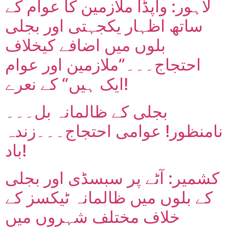
لاہور: واپڈا ملازمین کا عوام کے
ساتھ اظہار یکجہتی اور بجلی
بلوں میں اضافے کیخلاف
احتجاج۔۔۔”ملازمین اور عوام
ایک ہیں“ کے نعرے!
بجلی کے ظالمانہ بل۔۔۔
نامنظور! عوامی احتجاج۔۔۔زندہ
باد!
کشمیر: آٹے پر سبسڈی اور بجلی
کے بلوں میں ظالمانہ ٹیکسز کے
خلاف مختلف شہروں میں