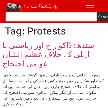
Sear
Tag:
Protests
سندھ: ڈاکو راج اور ریاستی نا
اہلی کے خلاف عظیم الشان
عوامی احتجاج
|رپورٹ: انقلابی کمیونسٹ پارٹی، سندھ| گزشتہ ماہ سے کندھ
کوٹ اور شکار پور میں محنت کش عوام کی جانب سے مسلسل
بدامنی کے خلاف احتجاج جاری ہیں، جس کی حمایت میں اب
تنگوانی سے لے کر دیگر متاثرہ علاقوں میں بھی احتجاج کیے
جارہے ہیں۔ جن میں سینکڑوں کی تعداد میں شہریوں کی
شرکت دیکھی […]