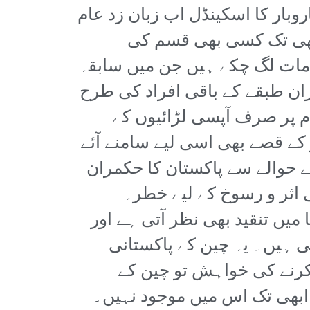
بار کا اسکینڈل اب زبان زد عام
بھی تک کسی بھی قسم کی
مات لگ چکے ہیں جن میں سابقہ
ان طبقے کے باقی افراد کی طرح
 پر صرف آپسی لڑائیوں کے
 کے قصے بھی اسی لیے سامنے آئے
 حوالے سے پاکستان کا حکمران
جی اثر و رسوخ کے لیے خطرہ
یں تنقید بھی نظر آتی ہے اور
ی ہیں۔ یہ چین کے پاکستانی
کرنے کی خواہش تو چین کے
ابھی تک اس میں موجود نہیں۔