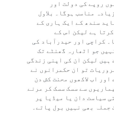
وں روپے کی دولت اور
یادہ مناسب ہوگا۔ بلاول
اید سندھ کے ایک ہاری کے
کرتا ہے لیکن اس کے
ا۔ کراچی اور حیدرآباد کی
ہیں جو اٹھارہ گھنٹے تک
ہیں لیکن ان کی اپنی زندگی
روریات تو ان حکمرانوں نے
اور اب لاکھوں محنت کش دن
یماریوں سے سسک سسک کر مرنے
ی سیاست دان یا میڈیا پر
 جملہ بھی نہیں بول پاتے۔