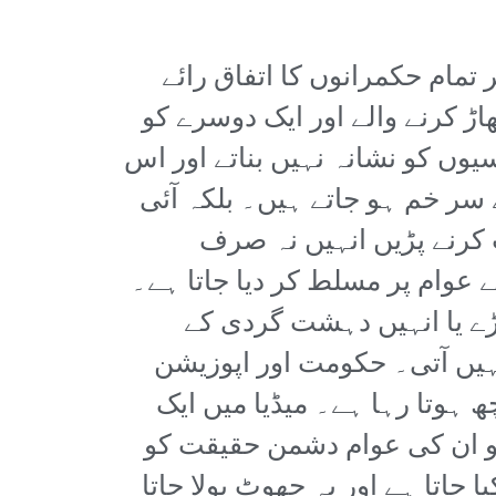
مام حکمرانوں کا اتفاق رائے
 کرنے والے اور ایک دوسرے کو
سیوں کو نشانہ نہیں بناتے اور اس
سر خم ہو جاتے ہیں۔ بلکہ آئی
کرنے پڑیں انہیں نہ صرف
 عوام پر مسلط کر دیا جاتا ہے۔
ے یا انہیں دہشت گردی کے
ہیں آتی۔ حکومت اور اپوزیشن
 ہوتا رہا ہے۔ میڈیا میں ایک
 جو ان کی عوام دشمن حقیقت کو
ا جاتا ہے اور یہ جھوٹ بولا جاتا