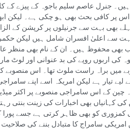
۔ جنرل عاصم سلیم باجوہ کے پیزے کے کارو
اس پر کافی بحث بھی ہو چکی ہے۔ لیکن ا
لے بھی بہت سے جرنیلوں پر کرپشن کے الزا
ہت سے اعلیٰ افسران شامل ہیں لیکن حکمر
بھی محفوظ ہیں۔ ان کے نام بھی منظر عام
ہ کی اربوں روپے کی بد عنوانی اور لوٹ مار
ے میں براہ راست ملوث تھا۔ اس منصوبے کے
کے لیے تیار ہے لیکن امریکہ اسے اپنے سامرا
ین کے اس سامراجی منصوبے پر اکثر میڈیا م
کی کہانیاں بھی اخبارات کی زینت بنتی رہت
ی کمزوری کو بھی ظاہر کرتی ہے جسے پورا 
امریکی سامراج کا متبادل بننے کی صلاحیت 