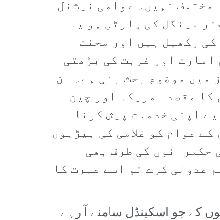
 مختلف نہیں۔ عوامی نیشنل
تر مینگل کی پارٹی ہو یا
کی رکھیل ہیں اور محنت
 امارت اور غربت کی بڑھتی
 میں موضوع بحث بنی ہے۔ ان
 کا مقصد امریکہ اور چین
یے اپنی خدمات پیش کرنا
کے عوام کو غلامی کی بیڑیوں
ی حکمرانوں کی طرف بھی
م عدولی کرے تو اسے عبرت کا
وں کے جو اسکینڈل سامنے آ رہے