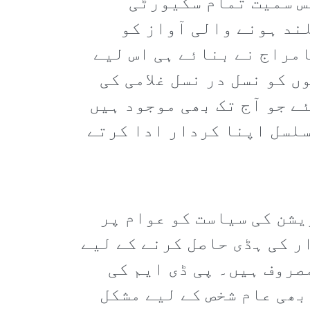
س سمیت تمام سکیورٹی
لند ہونے والی آواز کو
مراج نے بنائے ہی اس لیے
 کو نسل در نسل غلامی کی
ے جو آج تک بھی موجود ہیں
سلسل اپنا کردار ادا کرتے
یشن کی سیاست کو عوام پر
ر کی ہڈی حاصل کرنے کے لیے
صروف ہیں۔ پی ڈی ایم کی
بھی عام شخص کے لیے مشکل