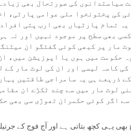
ست سیاستدانوں کی صورتحال بھی زیادہ
ی کی پختونخوا ملی عوامی پارٹی، اخ
یہ تمام پارٹیاں بھی ارب پتی افراد 
سی بھی سطح پر موجود نہیں اور نہ ہی
ٹ مار پر کبھی کوئی گفتگو ان میٹنگز
 حکومت میں ہوں یا اپوزیشن میں، ان
ی کاسہ لیسی اور ان کی لوٹ مار کے ل
ے ذریعے ہی یہ سامراجی طاقتیں یہاں 
نی لوٹ مار میں سے چند ٹکڑے ان مقام
سے اگر کوئی حکمران تھوڑی سی بھی حک
ھی یہی کچھ بتاتی ہے اور آج فوج کے جرنیل