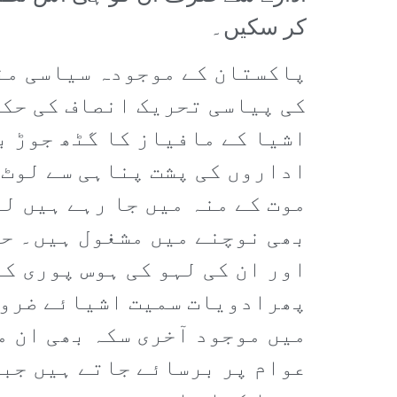
کر سکیں۔
پاکستان کے موجودہ سیاسی منظ
کی پیاسی تحریک انصاف کی حکو
اشیا کے مافیاز کا گٹھ جوڑ 
اداروں کی پشت پناہی سے لوٹ 
موت کے منہ میں جا رہے ہیں ل
بھی نوچنے میں مشغول ہیں۔ حک
اور ان کی لہو کی ہوس پوری ک
پھرادویات سمیت اشیائے ضرورت
میں موجود آخری سکہ بھی ان م
عوام پر برسائے جاتے ہیں جبک