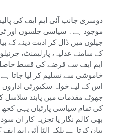
دوسری جانب آئی ایم ایف کی پالیس
موجود ہے۔ سیاسی جلسوں اور ٹی و
جیلوں میں ڈال کر اذیت دینے کے بیا
کے سامنے عدلیہ، پارلیمنٹ، جرنی
ایم ایف سے قرضے کی قسط حاصل ک
خاموشی سے تسلیم کر لیا جاتا ہے 
اس کے لیے خواہ سکیورٹی اداروں
جھوٹے مقدمات میں پابند سلاسل ک
کی تمام سیاسی پارٹیاں یہی کچھ ک
بھی کالم نگار یا تجزیہ کار ان س
بیان کرتا ہے بلکہ الٹا آئی ایم ایف