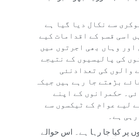
وکری سے نکال دیا گیا ہے
ں اسی قسم کے اقدامات کیے
 اور وہاں بھی اجرتوں میں
وں کی پالیسیوں کے نتیجے
ے والوں کی تعدادنئی
ائے بڑھتے جا رہے ہیں جبکہ
ئی۔ حکمرانوں کے اپنے
ے لیے عوام کے ٹیکسوں سے
رہی ہے۔
ں پر کیا جا رہا ہے۔ اس حوالے