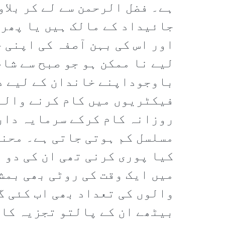
ہے۔ فضل الرحمن سے لے کر بلا
جائیداد کے مالک ہیں یا پھر 
اور اس کی بہن آصفہ کی اپنی 
لیے نا ممکن ہو جو صبح سے شام
باوجوداپنے خاندان کے لیے دو
فیکٹریوں میں کام کرنے والے
روزانہ کام کرکے سرمایہ دارو
مسلسل کم ہوتی جاتی ہے۔ محنت
کیا پوری کرنی تھی ان کی دو و
میں ایک وقت کی روٹی بھی بمش
والوں کی تعداد بھی اب کئی گ
بیٹھے ان کے پالتو تجزیہ کار