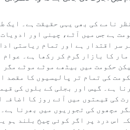
ر نامے کی بھی یہی حقیقت ہے۔ ایک طر
مت ہے جس میں آٹے، چینی اور ادویات 
بر سر اقتدار ہے اور تمام ریاستی اد
مار کا بازار گرم کر رکھا ہے۔ عوام 
یکن حکومت میں بیٹھے موٹے موٹے مگر 
ومت کی تمام تر پالیسیوں کا مقصد ان
رنا ہے۔ گیس اور بجلی کے بلوں کی قیم
 کی قیمتوں میں آئے روز کا اضافہ ا
گر مچھوں کی تجوریوں میں بھرنا ہے۔ 
ہ اس درد پر اگر کوئی چیخ بلند ہو یا