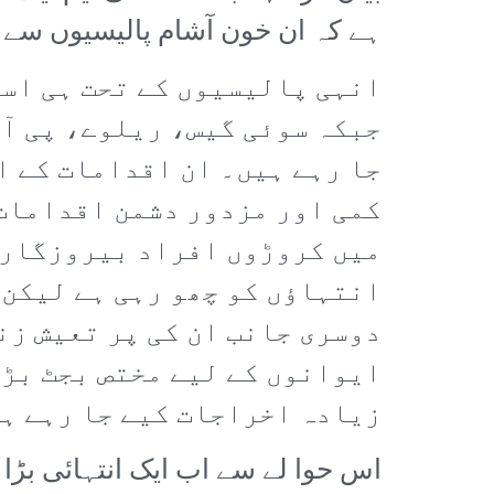
ہے کہ ان خون آشام پالیسیوں سے
انہی پالیسیوں کے تحت ہی اسٹ
جبکہ سوئی گیس، ریلوے، پی آئ
جا رہے ہیں۔ ان اقدامات کے ا
کمی اور مزدور دشمن اقدامات
میں کروڑوں افراد بیروزگار ہ
انتہاؤں کو چھو رہی ہے لیکن 
دوسری جانب ان کی پر تعیش زن
ایوانوں کے لیے مختص بجٹ بڑھ
زیادہ اخراجات کیے جا رہے ہی
اس حوا لے سے اب ایک انتہائی بڑا