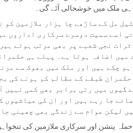
 ہی ملک میں خوشحالی آئے گی۔
یل مل کے ساڑھے چا ہزار ملازمین کو ن
ی اسے سمیت دوسرے سرکاری اداروں می
ثرات نجی شعبے پر بھی مرتب ہوتے ہیں
 میں اضافہ ہوتا ہے۔ پہلے ہی حکمران
و چکے ہیں اور ملک میں بھوک سے مرن
حکمران طبقے کے مظالم کم ہونے کی بج
دگیوں میں رتی برابر بھی کمی نہیں آ
ائے جا رہے ہیں اور ان کی عیاشیوں ک
ں لیکن عوام سے زندگی بھی چھینی جا 
 حملہ پنشن اور سرکاری ملازمین کی تنخواہو