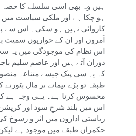
ہیں وہ بھی اسی سلسلے کا حصہ ہیں
ہو چکا ہے اور ملکی سیاست میں 
کاروائی نہیں ہو سکی۔ اس سے پہ
آمروں اور ان کے حواریوں سمیت ب
اس نظام کی موجودگی میں یہ سب 
دوران آتے ہیں اور عاصم سلیم باجو
کہ یہ سی پیک جیسے متناعہ منصوب
طبقہ تو بڑے پیمانے پر مال بٹورنے 
محسوس کرتا ہے۔ یہی وجہ ہے کہ چ
اس میں بلند شرحِ سود اور کرپشن 
ریاستی اداروں میں اثر و رسوخ ک
حکمران طبقے میں موجود ہے لیکن 