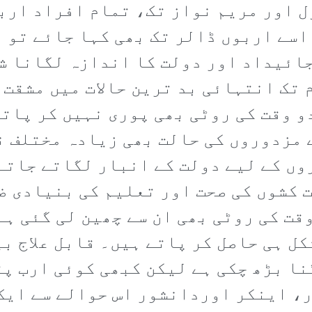
ول اور مریم نواز تک، تمام افراد ارب
اسے اربوں ڈالر تک بھی کہا جائے تو ز
جائیداد اور دولت کا اندازہ لگانا ش
 تک انتہائی بد ترین حالات میں مشقت 
 وقت کی روٹی بھی پوری نہیں کر پات
 مزدوروں کی حالت بھی زیادہ مختلف ن
ں کے لیے دولت کے انبار لگاتے جاتے 
 کشوں کی صحت اور تعلیم کی بنیادی ض
قت کی روٹی بھی ان سے چھین لی گئی ہے 
کل ہی حاصل کر پاتے ہیں۔ قابل علاج ب
نا بڑھ چکی ہے لیکن کبھی کوئی ارب پت
، اینکر اوردانشور اس حوالے سے ایک