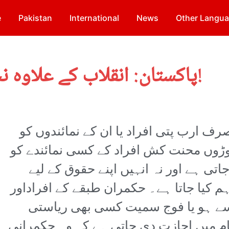
e
Pakistan
International
News
Other Langu
پاکستان: انقلاب کے علاوہ نجات کا کوئی راستہ نہیں!
ف ارب پتی افراد یا ان کے نمائندوں کو
ڑوں محنت کش افراد کے کسی نمائندے کو
تی ہے اور نہ انہیں اپنے حقوق کے لیے
م کیا جاتا ہے۔ حکمران طبقے کے افراداور
 سے ہو یا فوج سمیت کسی بھی ریاستی
 میں اجازت دی جاتی ہے کہ وہ حکمرانی