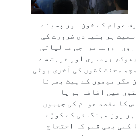
ف عوام کے خون اور پسینے
سمیت ہر بنیادی ضرورت کی
اروں اورسامراجی مالیاتی
بھوک، بیماری اور غربت سے
مچھ محنت کشوں کی آخری بوٹی
 مگر مچھوں کے پیٹ بھرنا
توں میں اضافہ ہو یا
س کا مقصد عوام کی جیبوں
ہر روز مہنگائی کے کوڑے
 کسی بھی قسم کا احتجاج