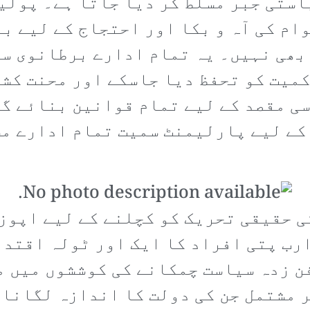
استی جبر مسلط کر دیا جاتا ہے۔ پولی
ام کی آہ و بکا اور احتجاج کے لیے ب
بھی نہیں۔ یہ تمام ادارے برطانوی سا
میت کو تحفظ دیا جاسکے اور محنت کشوں
ی مقصد کے لیے تمام قوانین بنائے گئ
کے لیے پارلیمنٹ سمیت تمام ادارے م
ی حقیقی تحریک کو کچلنے کے لیے اپوز
ارب پتی افراد کا ایک اور ٹولہ اقتدا
 زدہ سیاست چمکانے کی کوششوں میں م
 مشتمل جن کی دولت کا اندازہ لگانا 