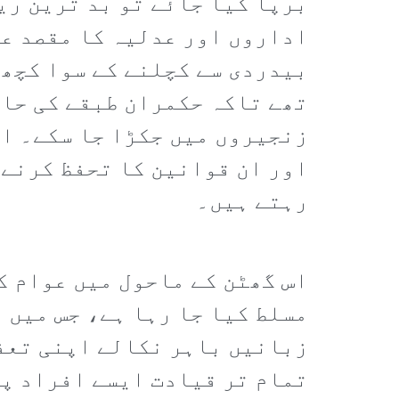
برپا کیا جائے تو بد ترین ری
اداروں اور عدلیہ کا مقصد عو
بیدردی سے کچلنے کے سوا کچھ 
تھے تاکہ حکمران طبقے کی حاک
زنجیروں میں جکڑا جا سکے۔ اس
اور ان قوانین کا تحفظ کرنے 
رہتے ہیں۔
اس گھٹن کے ماحول میں عوام ک
مسلط کیا جا رہا ہے، جس میں 
زبانیں باہر نکالے اپنی تعفن
تمام تر قیادت ایسے افراد پر