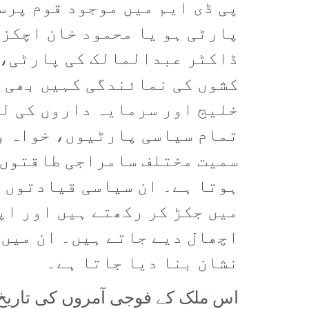
پی ڈی ایم میں موجود قوم پر
پارٹی ہو یا محمود خان اچکزئ
ڈاکٹر عبدالمالک کی پارٹی، 
کشوں کی نمائندگی کہیں بھی ک
خلیج اور سرمایہ داروں کی لو
تمام سیاسی پارٹیوں، خواہ وہ
سمیت مختلف سامراجی طاقتوں ک
ہوتا ہے۔ ان سیاسی قیادتوں ک
میں جکڑ کر رکھتے ہیں اور اپ
اچھال دیے جاتے ہیں۔ ان میں 
نشان بنا دیا جاتا ہے۔
اس ملک کے فوجی آمروں کی تاریخ ب