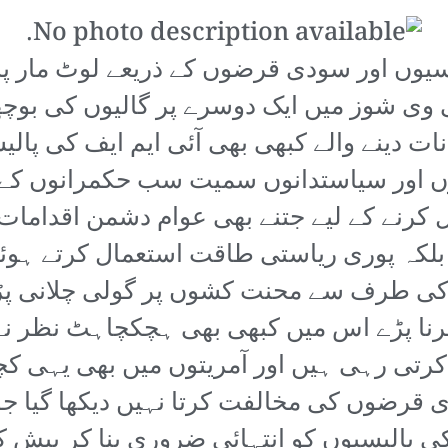
یوں اور سودی قرضوں کے ذریعے لوٹ مار پر ت
ی شوز میں ایک دوسرے پر گالیوں کی بوچھاڑ
نات دینے والے کبھی بھی آئی ایم ایف کی پالی
لوں اور سیاستدانوں سمیت سب حکمرانوں کے 
رنے کے لیے جتنے بھی عوام دشمن اقدامات 
بلکہ پوری ریاستی طاقت استعمال کرتے ہوئے
 کی طرف سے محنت کشوں پر گولی چلانی پڑ
رنا پڑے اس میں کبھی بھی ہچکچاہٹ نظر ن
رتی رہی ہیں اور آمریتوں میں بھی یہی کچھ
ودی قرضوں کی مخالفت کرتا نہیں دیکھا گیا
 کی پالیسیوں کو انتہائی ضروری بنا کر پیش کی