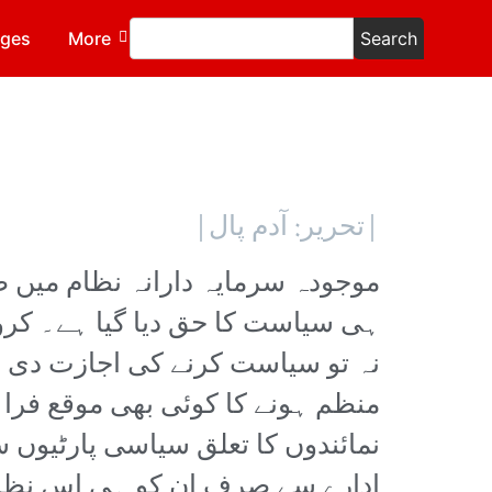
ages
More
Search
|تحریر: آدم پال|
موجودہ سرمایہ دارانہ نظام میں صر
ہی سیاست کا حق دیا گیا ہے۔ کرو
نہ تو سیاست کرنے کی اجازت دی جا
منظم ہونے کا کوئی بھی موقع فراہ
نمائندوں کا تعلق سیاسی پارٹیوں
ادارے سے صرف ان کو ہی اس نظام