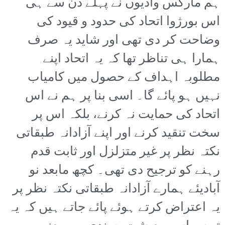
ہم مارکس وادیوں نے پہلے دن سے ہی
اس بورژوا اتحاد کی حدود و قیود کی
وضاحت کر دی تھی اور شاید یہ صرف
ہمارا ہی تناظر تھا کہ یہ اتحاد اپنے
مطلوبہ اہداف کے حصول میں کامیاب
نہیں ہو پائے گا۔ اسی بنا پر ہم نے اس
اتحاد کی حمایت نہ کرنے، بلکہ اس پر
سخت تنقید کرنے اور اپنے آزادانہ طبقاتی
نکتہ نظر پر غیر متزلزل اور ثابت قدم
رہنے کو ترجیح دی تھی۔ کچھ مابعد نو
آبادیئے ہمارے آزادانہ طبقاتی نکتہ نظر پر
یہ اعتراض کرتے ہوئے پائے جاتے ہیں کہ یہ