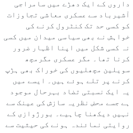
داروں کے ایک دھڑے میں سامراجی
آشیرباد سے عسکری معاشی تجاوزات
کو کسی حد تک کنٹرول کرنے کی
خواہش نے بھی سیاسی میدان میں کسی
نہ کسی شکل میں اپنا اظہار ضرور
کرنا تھا۔ مگر عسکری مگرمچھ
سویلین مچھلیوں کی خوراک بھی ہڑپ
کرنے پر تلے ہوئے ہیں۔ ایسے میں
یہ ایک نسبتی تضاد بہرحال موجود
ہے جسے محض نظریہ سازش کی عینک سے
نہیں دیکھنا چاہیے۔ بورژوازی کے
روایتی نمائندہ ہونے کی حیثیت سے