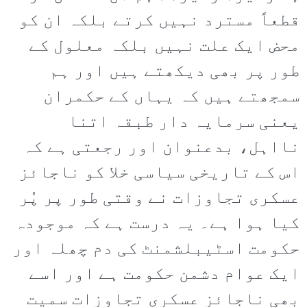
قطعاً مسترد نہیں کرتے بلکہ ان کو
محض ایک علت نہیں بلکہ معلول کے
طور پر بھی دیکھتے ہیں اور ہم
سمجھتے ہیں کہ یہاں کے حکمران
یعنی سرمایہ دار طبقہ اتنا
نااہل، بدعنوان اور رجعتی ہے کہ
اس کے تاریخی سیاسی خلا کو ناجائز
عسکری تجاوزات نے وقتی طور پر پُر
کیا ہوا ہے۔ یہ درست ہے کہ موجودہ
حکومت اسٹیبلشمنٹ کی دم چھلہ اور
ایک عوام دشمن حکومت ہے اور اسے
بھی ناجائز عسکری تجاوزات سمیت