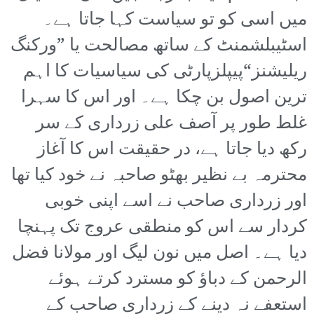
میں اسی کو تو سیاست کہا جاتا ہے۔
اسٹیبلشمنٹ کے ساتھ مصالحت یا ”ورکنگ
ریلیشنز“پیپلزپارٹی کی سیاسیات کا اہم
ترین اصول بن چکا ہے۔ اور اس کا سہرا
غلط طور پر آصف علی زرداری کے سر
رکھ دیا جاتا ہے، در حقیقت اس کا آغاز
محترمہ بے نظیر بھٹو صاحبہ نے خود کیا تھا
اور زرداری صاحب نے اسے اپنی خوبی
کردار سے اس کو منطقی عروج تک پہنچا
دیا ہے۔ اصل میں نون لیگ اور مولانا فضل
الرحمن کے دباؤ کو مسترد کرتے ہوئے
استعفے نہ دینے کے زرداری صاحب کے