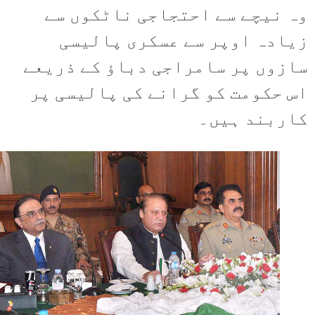
وہ نیچے سے احتجاجی ناٹکوں سے
زیادہ اوپر سے عسکری پالیسی
سازوں پر سامراجی دباؤ کے ذریعے
اس حکومت کو گرانے کی پالیسی پر
کاربند ہیں۔