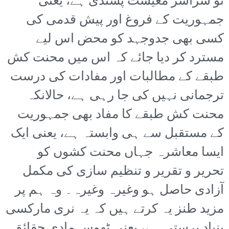
تو سراسر معیشت پسندی ہے، یعنی
جمہوریت کے فروغ اور پیش قدمی کی
کسی بھی جدوجہد کو محض اس لیے
مسترد کر دیا جائے کہ اس میں محنت کش
طبقے کے مطالبات اور مفادات کی درست
ترجمانی نہیں کی جا رہی ہے، حالانکہ
محنت کش طبقے کا مفاد بھی جمہوریت
کے مستقبل سے ہی وابستہ ہے، یعنی ایک
ایسا معاشرہ جہاں محنت کشوں کو
تحریر و تقریر و تنظیم سازی کی مکمل
آزادی حاصل ہو وغیرہ وغیرہ۔ وہ ہم پر
مزید طنز یہ کرتے ہیں کہ یہ نری مارکسی
بنیاد پرستی ہے، یعنی ٹھوس مادی حقائق