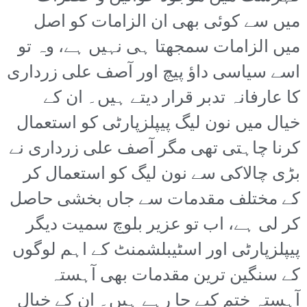
میں سے کوئی بھی ان الزامات کو اصل
میں الزامات سمجھتا ہی نہیں ہے، وہ تو
اسے سیاسی داؤ پیچ اور آصف علی زرداری
کا عارفانہ تدبر قرار دیتے ہیں۔ ان کے
خیال میں نون لیگ پیپلزپارٹی کو استعمال
کرنا چاہتی تھی مگر آصف علی زرداری نے
بڑی چالاکی سے نون لیگ کو استعمال کر
کے مختلف مقدمات سے جاں بخشی حاصل
کر لی ہے، اب تو عزیر بلوچ سمیت دیگر
پیپلزپارٹی اور اسٹیبلشمنٹ کے اہم لوگوں
کے سنگین ترین مقدمات بھی آہستہ
آہستہ ختم کیے جا رہے ہیں۔ ان کے خیال