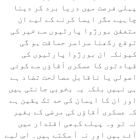
پہلی فرصت میں دریا برد کر دینا
چاہیے مگر ایسا کرنے کے لیے ان
متعفن بورژوا پارٹیوں سے خیر کی
توقع رکھنا سراسر حماقت ہو گی
کیونکہ ان بورژوا پارٹیوں کی
قیادتوں کا عسکری آقاؤں سے کوئی
اصولی یا ناقابل مصالحت تضاد ہے
ہی نہیں بلکہ یہ بخوبی جانتی ہیں
اور ان کا ایمان کی حد تک یقین ہے
کہ عسکری آقاؤں کی مرضی کے بغیر
نہ تو وہ پہلے کبھی اقتدار میں
آئے ہیں اور نہ آ سکتے ہیں۔ اس لیے