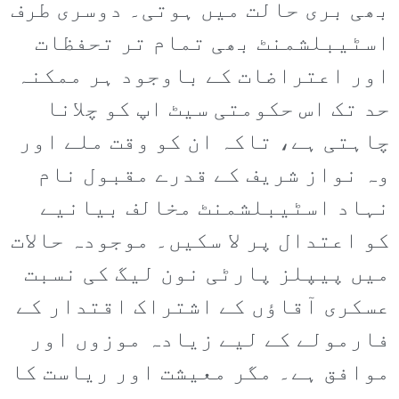
بھی بری حالت میں ہوتی۔ دوسری طرف
اسٹیبلشمنٹ بھی تمام تر تحفظات
اور اعتراضات کے باوجود ہر ممکنہ
حد تک اس حکومتی سیٹ اپ کو چلانا
چاہتی ہے، تاکہ ان کو وقت ملے اور
وہ نواز شریف کے قدرے مقبول نام
نہاد اسٹیبلشمنٹ مخالف بیانیے
کو اعتدال پر لا سکیں۔ موجودہ حالات
میں پیپلز پارٹی نون لیگ کی نسبت
عسکری آقاؤں کے اشتراک اقتدار کے
فارمولے کے لیے زیادہ موزوں اور
موافق ہے۔ مگر معیشت اور ریاست کا