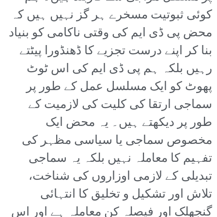
کوئی ثبوتیت مسخرے ہر گز نہیں ہیں کہ
محض پی ڈی ایم کی وقتی ناکامی کو بنیاد
بنا کر اپنے درست تجزیے کا ڈھنڈورا پیٹتے
رہیں بلکہ ہم پی ڈی ایم کی اس ٹوٹ
پھوٹ کو ایک مسلسل عمل کے طور پر
سماجی ارتقا کی کلیت کی لازمیت کے
طور پر دیکھتے ہیں۔ یہ محض ایک
مخصوص سماجی یا سیاسی مظہر کی
تفہیم کا معاملہ نہیں بلکہ یہ سماجی
تبدیلی کے لازمی اوزاروں کی شناخت،
تلاش اور تشکیل و تخلیق کا انتہائی
گنجھلک اور فیصلہ کن معاملہ ہے اور اس