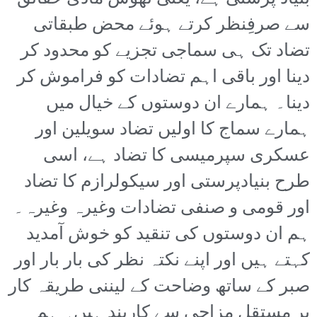
سے صرفِنظر کرتے ہوئے محض طبقاتی
تضاد تک ہی سماجی تجزیے کو محدود کر
دینا اور باقی اہم تضادات کو فراموش کر
دینا۔ ہمارے ان دوستوں کے خیال میں
ہمارے سماج کا اولیں تضاد سویلین اور
عسکری سپرمیسی کا تضاد ہے، اسی
طرح بنیادپرستی اور سیکولرازم کا تضاد
اور قومی و صنفی تضادات وغیرہ وغیرہ۔
ہم ان دوستوں کی تنقید کو خوش آمدید
کہتے ہیں اور اپنے نکتہ نظر کی بار بار اور
صبر کے ساتھ وضاحت کے لیننی طریقہ کار
پر مستقل مزاجی سے کاربند ہیں۔ ہم