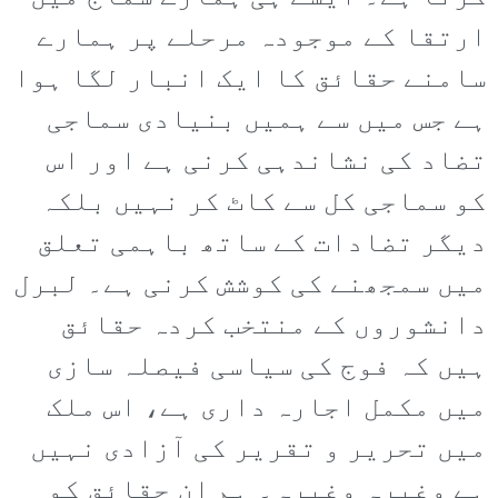
ارتقا کے موجودہ مرحلے پر ہمارے
سامنے حقائق کا ایک انبار لگا ہوا
ہے جس میں سے ہمیں بنیادی سماجی
تضاد کی نشاندہی کرنی ہے اور اس
کو سماجی کل سے کاٹ کر نہیں بلکہ
دیگر تضادات کے ساتھ باہمی تعلق
میں سمجھنے کی کوشش کرنی ہے۔ لبرل
دانشوروں کے منتخب کردہ حقائق
ہیں کہ فوج کی سیاسی فیصلہ سازی
میں مکمل اجارہ داری ہے، اس ملک
میں تحریر و تقریر کی آزادی نہیں
ہے وغیرہ وغیرہ۔ ہم ان حقائق کو