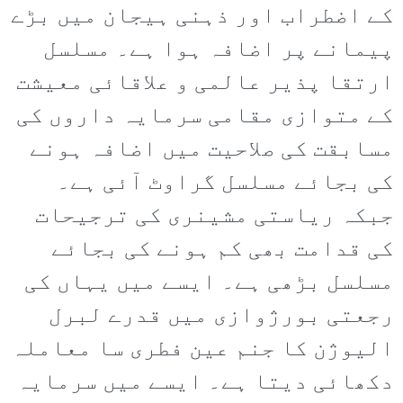
کے اضطراب اور ذہنی ہیجان میں بڑے
پیمانے پر اضافہ ہوا ہے۔ مسلسل
ارتقا پذیر عالمی و علاقائی معیشت
کے متوازی مقامی سرمایہ داروں کی
مسابقت کی صلاحیت میں اضافہ ہونے
کی بجائے مسلسل گراوٹ آئی ہے۔
جبکہ ریاستی مشینری کی ترجیحات
کی قدامت بھی کم ہونے کی بجائے
مسلسل بڑھی ہے۔ ایسے میں یہاں کی
رجعتی بورژوازی میں قدرے لبرل
الیوژن کا جنم عین فطری سا معاملہ
دکھائی دیتا ہے۔ ایسے میں سرمایہ