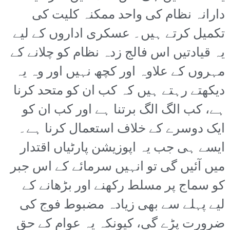
دارانہ نظام کی واحد ممکنہ کلیت کی
تکمیل کرتے ہیں۔ عسکری اداروں کے لیے
یہ قیادتیں اس فالج زدہ نظام کو چلانے کے
مہروں کے علاوہ اور کچھ نہیں اور وہ یہ
دیکھتے رہتے ہیں کہ کب ان کو متحد کرنا
ہے، کب الگ الگ برتنا ہے اور کب ان کو
ایک دوسرے کے خلاف استعمال کرنا ہے۔
ایسے ہی جب یہ اپوزیشن پارٹیاں اقتدار
میں آئیں گی تو انہیں سرمائے کے اس جبر
کو سماج پر مسلط رکھنے اور بڑھانے کے
لیے پہلے سے بھی زیادہ مضبوط فوج کی
ضرورت پڑے گی، کیونکہ یہ عوام کے حق