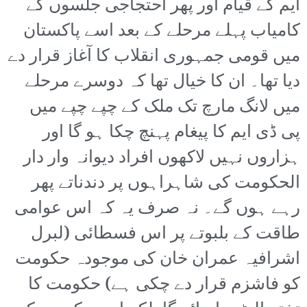
ایم کے قیام اور پھر احتجاجی جلسوں کے
کامیاب پہلے مرحلے کے بعد اسے پاکستان
میں قومی جمہوری انقلاب کا آغاز قرار دے
دیا تھا۔ ان کا خیال تھا کہ دوسرے مرحلے
میں لانگ مارچ تک ملک کے چپے چپے میں
پی ڈی ایم کا پیغام پہنچ چکا ہو گا اور
ہزاروں نہیں لاکھوں افراد دیوانہ وار دار
الحکومت کی شاہراہوں پر دندناتے پھر
رہے ہوں گے۔ نہ صرف یہ کہ اس عوامی
طاقت کے بلبوتے پر اس فسطائی (لبرل
اشرافیہ عمران خان کی موجودہ حکومت
کو فاشزم قرار دے چکی ہے) حکومت کا