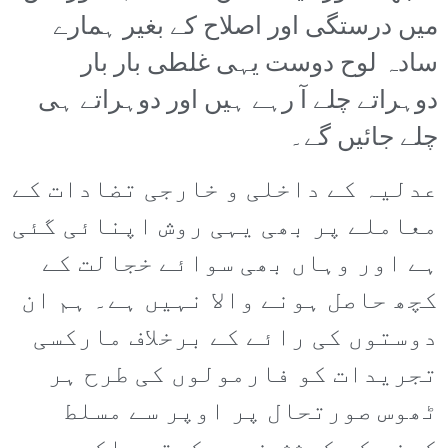
میں درستگی اور اصلاح کے بغیر ہمارے
سادہ لوح دوست یہی غلطی بار بار
دوہراتے چلے آ رہے ہیں اور دوہراتے ہی
چلے جائیں گے۔
عدلیہ کے داخلی و خارجی تضادات کے
معاملے پر بھی یہی روش اپنائی گئی
ہے اور وہاں بھی سوائے خجالت کے
کچھ حاصل ہونے والا نہیں ہے۔ ہم ان
دوستوں کی رائے کے برخلاف مارکسی
تجریدات کو فارمولوں کی طرح ہر
ٹھوس صورتحال پر اوپر سے مسلط