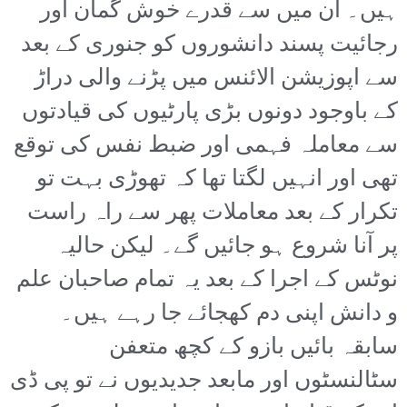
ہیں۔ ان میں سے قدرے خوش گمان اور
رجائیت پسند دانشوروں کو جنوری کے بعد
سے اپوزیشن الائنس میں پڑنے والی دراڑ
کے باوجود دونوں بڑی پارٹیوں کی قیادتوں
سے معاملہ فہمی اور ضبط نفس کی توقع
تھی اور انہیں لگتا تھا کہ تھوڑی بہت تو
تکرار کے بعد معاملات پھر سے راہ راست
پر آنا شروع ہو جائیں گے۔ لیکن حالیہ
نوٹس کے اجرا کے بعد یہ تمام صاحبان علم
و دانش اپنی دم کھجائے جا رہے ہیں۔
سابقہ بائیں بازو کے کچھ متعفن
سٹالنسٹوں اور مابعد جدیدیوں نے تو پی ڈی