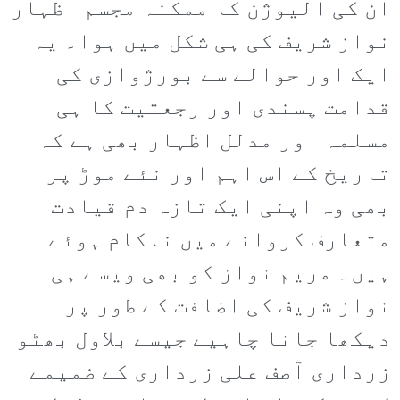
ان کی الیوژن کا ممکنہ مجسم اظہار
نواز شریف کی ہی شکل میں ہوا۔ یہ
ایک اور حوالے سے بورژوازی کی
قدامت پسندی اور رجعتیت کا ہی
مسلمہ اور مدلل اظہار بھی ہے کہ
تاریخ کے اس اہم اور نئے موڑ پر
بھی وہ اپنی ایک تازہ دم قیادت
متعارف کروانے میں ناکام ہوئے
ہیں۔ مریم نواز کو بھی ویسے ہی
نواز شریف کی اضافت کے طور پر
دیکھا جانا چاہیے جیسے بلاول بھٹو
زرداری آصف علی زرداری کے ضمیمے