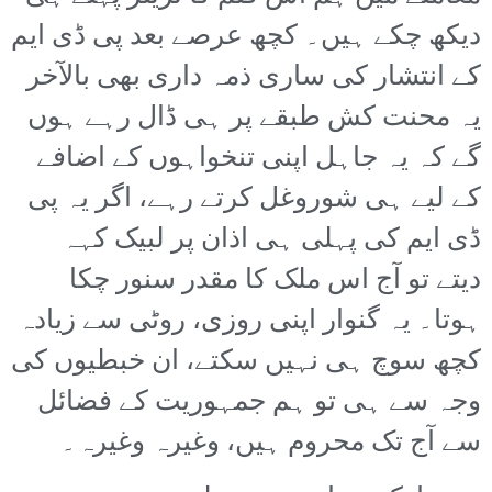
دیکھ چکے ہیں۔ کچھ عرصے بعد پی ڈی ایم
کے انتشار کی ساری ذمہ داری بھی بالآخر
یہ محنت کش طبقے پر ہی ڈال رہے ہوں
گے کہ یہ جاہل اپنی تنخواہوں کے اضافے
کے لیے ہی شوروغل کرتے رہے، اگر یہ پی
ڈی ایم کی پہلی ہی اذان پر لبیک کہہ
دیتے تو آج اس ملک کا مقدر سنور چکا
ہوتا۔ یہ گنوار اپنی روزی، روٹی سے زیادہ
کچھ سوچ ہی نہیں سکتے، ان خبطیوں کی
وجہ سے ہی تو ہم جمہوریت کے فضائل
سے آج تک محروم ہیں، وغیرہ وغیرہ۔