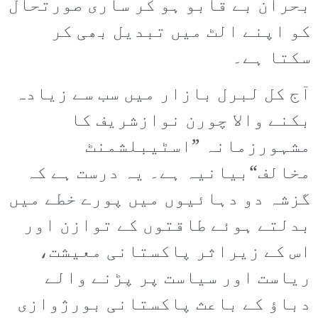
بحران بے قابو ہو کر ساری صورتحال
کو اپنے الٹ میں تبدیل بھی کر
سکتا ہے۔
آج کل لبرل بازار میں سب سے زیادہ
بکنے والا چورن نوازشریف کا
مشہورزمانہ ”اسٹیبلشمنٹ
مخالف“بیانیہ ہے۔ یہ درست ہے کہ
گزشہ دو دہائیوں میں پورے خطے میں
بدلتے ہوئے طاقتوں کے توازن اور
اس کے زیراثر پاکستانی معیشت،
ریاست اور سیاست پر پڑنے والے
دباؤ کے باعث پاکستانی بورژوازی