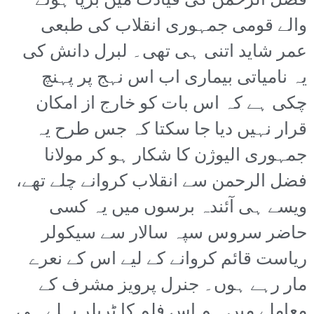
فضل الرحمن کی قیادت میں برپا ہونے
والے قومی جمہوری انقلاب کی طبعی
عمر شاید اتنی ہی تھی۔ لبرل دانش کی
یہ نامیاتی بیماری اب اس نہج پر پہنچ
چکی ہے کہ اس بات کو خارج از امکان
قرار نہیں دیا جا سکتا کہ جس طرح یہ
جمہوری الیوژن کا شکار ہو کر مولانا
فضل الرحمن سے انقلاب کروانے چلے تھے،
ویسے ہی آئندہ برسوں میں یہ کسی
حاضر سروس سپہ سالار سے سیکولر
ریاست قائم کروانے کے لیے اس کے نعرے
مار رہے ہوں۔ جنرل پرویز مشرف کے
معاملے میں ہم اس فلم کا ٹریلر پہلے ہی