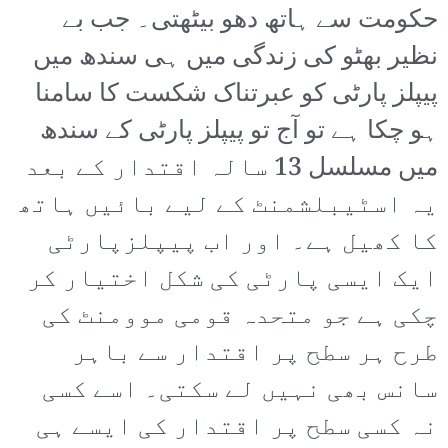
حکومت سے ہاتھ دھو بیٹھتی۔ جب بے
نظیر بھٹو کی زندگی میں ہی سندھ میں
پیپلز پارٹی کو عبرتناک شکست کا سامنا
ہو چکا ہے تو آج تو پیپلز پارٹی کے سندھ
میں مسلسل 13 سالہ اقتدار کے بعد
یہ اسٹیبلشمنٹ کے لیے بائیں ہاتھ
کا کھیل ہے۔ اور اب پیپلزپارٹی
ایک ایسی پارٹی کی شکل اختیار کر
چکی ہے جو متحدہ قومی موومنٹ کی
طرح ہر سطح پر اقتدار سے باہر
سانس بھی نہیں لے سکتی۔ اسے کسی
نہ کسی سطح پر اقتدار کی ایسے ہی