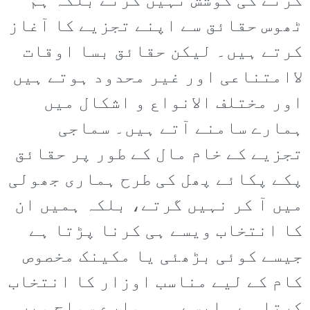
کرنے کی کوشش نہیں کرتے بلکہ ہم
ٹھوس حقائق سے اپنے تجزیے کا آغاز
کرتے ہیں۔ لیکن حقائق بسا اوقات
لاامتناعی اور غیر محدود ہوتے ہیں
اور مختلف الانواع و اشکال میں
ہمارے سامنے آتے ہیں۔ سماجی
تجزیے کے خام مال کے طور پر حقائق
پکے پکائے پھل کی طرح ہماری جھولی
میں آ کر نہیں گرتے، بلکہ ہمیں ان
کا انتخاب ویسے ہی کرنا پڑتا ہے
جیسے کوئی بڑھئی یا مکینک مخصوص
کام کے لیے مناسب اوزار کا انتخاب
کرتا ہے۔ ایسے ہی ہمارے سماج میں