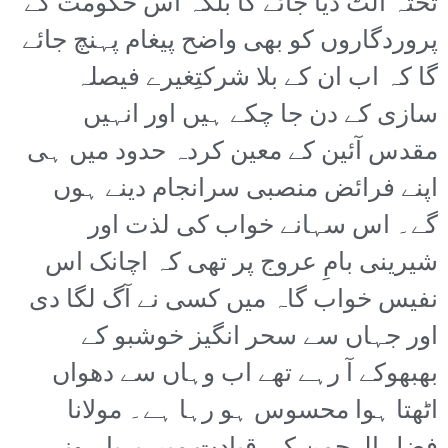
تختہ الٹ دیا جائے گا بلکہ اس حکومت کے
پروردگاروں کو بھی واضح پیغام پہنچ جائے
گا کہ اب ان کے بلا شرکتِغیرے فیصلہ
سازی کے دن جا چکے ہیں اور انہیں
مقدس آئین کے معین کردہ حدود میں ہی
اپنے فرائض منصبی سرانجام دینے ہوں
گے۔ اس سہانے خواب کی لذت اور
شیرینی بامِ عروج پر تھی کہ اچانک اس
نفیس خواب گاہ میں کسی نے آگ لگا دی
اور جہاں سے سحر انگیز خوشبو کے
بھبھوکے آ رہے تھے اب وہاں سے دھواں
اٹھتا ہوا محسوس ہو رہا ہے۔ مولانا