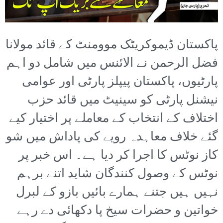
پاکستان ڈیموکریٹک موومنٹ کے قائد مولانا
فضل الرحمن نے الائنس میں شامل دو اہم
پارٹیوں، پاکستان پیپلز پارٹی اور عوامی
نیشنل پارٹی کو سینیٹ میں قائد حزب
اختلاف کے انتخاب کے معاملے پر اختیار کیے
گئے خلاف معاہدہ رویے کی پاداش میں شو
کاز نوٹس کا اجرا کر دیا ہے۔ اس خبر پر
نوٹس کے وصول کنندگان شاید اتنے برہم
نہیں ہیں جتنے ہمارے بائیں بازو کے لبرل
خواتین و حضرات سیخ پا دکھائی دے رہے