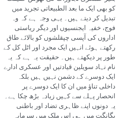
کو بھی ایک ما بعد الطبیعاتی تجرید میں
تبدیل کر دیتے ہیں۔ یہی وجہ ہے کہ وہ
فوج، خفیہ ایجنسیوں اور دیگر ریاستی
اداروں کی آپسی چپقلشوں کو بالائے طاق
رکھتے ہوئے انہیں ایک مجرد اور اٹل کل کے
طور پر دیکھتے ہیں۔ حقیقت یہ ہے کہ یہ
نام نہاد سویلین قیادتیں اور عسکری ادارے
ایک دوسرے کے دشمن نہیں ہیں بلکہ
داخلی تناؤ میں ان کا ایک دوسرے پر
انحصار پہلے سے کہیں زیادہ بڑھ چکا ہے۔
یہ دونوں اپنے ظاہری تضاد اور باطنی
یگانگت میں ہی اس ملک میں سرمایہ