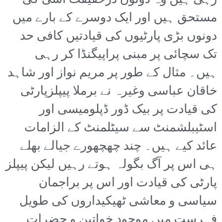
رہی ہیں وہ دونوں درحقیقت اسی کی
مستحق ہیں اور ایک دوسرے کے بارے میں
دونوں بڑی پارٹیوں کی قیادتیں کافی حد
تک سچائی پر مبنی پراپیگنڈا کر رہی
ہیں۔ مثال کے طور پر مریم نواز اور شاہد
خاقان عباسی وغیرہ نے برملا پیپلزپارٹی
کی قیادت پر بیک ڈور ڈپلومیسی اور
اسٹیبلشمنٹ سے سیٹلمنٹ کے الزامات
عائد کیے ہیں۔ چند چھچھورے جیالے بھلے
ہی اس پر آگ بگولہ ہوتے رہیں لیکن پیپلز
پارٹی کی قیادت اور اس پر براجمان
سیاسی و معاشی ٹھیکیداروں کی طویل
فہرست میں موجود خواتین و حضرات