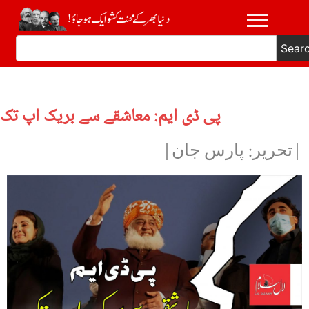
Sear
پی ڈی ایم: معاشقے سے بریک اپ تک
|تحریر: پارس جان|