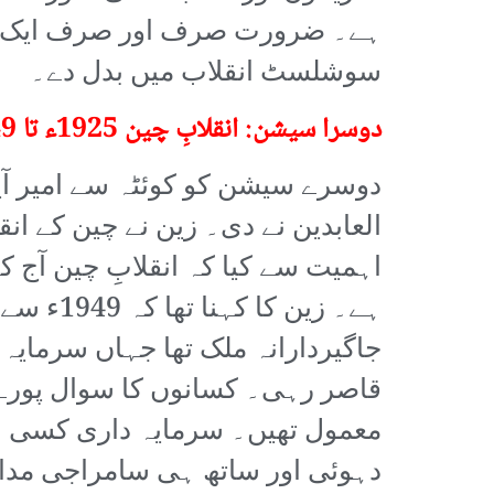
ہے۔ ضرورت صرف اور صرف ایک انق
سوشلسٹ انقلاب میں بدل دے۔
دوسرا سیشن: انقلابِ چین 1925ء تا 1949ء
دوسرے سیشن کو کوئٹہ سے امیر آیاز
العابدین نے دی۔ زین نے چین کے انق
اہمیت سے کیا کہ انقلابِ چین آج کے
ہے۔ زین ک
جاگیردارانہ ملک تھا جہاں سرمایہ
قاصر رہی۔ کسانوں کا سوال پورے 
معمول تھیں۔ سرمایہ داری کسی انق
دہوئی اور ساتھ ہی سامراجی مدا