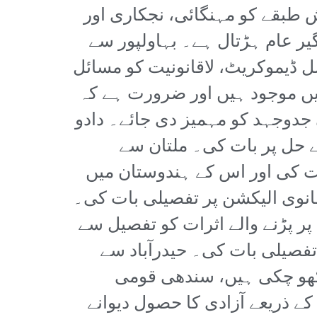
طبقے کو مہنگائی، نجکاری اور
یر عام ہڑتال ہے۔ بہاولپور سے
ل ڈیموکریٹ، لاقانونیت کو مسائل
یں موجود ہیں اور ضرورت ہے کہ
وجہد کو مہمیز دی جائے۔ دادو
 حل پر بات کی۔ ملتان سے
ت کی اور اس کے ہندوستان میں
طانوی الیکشن پر تفصیلی بات کی۔
 پڑنے والے اثرات کو تفصیل سے
تفصیلی بات کی۔ حیدرآباد سے
 کھو چکی ہیں، سندھی قومی
ے ذریعے آزادی کا حصول دیوانے