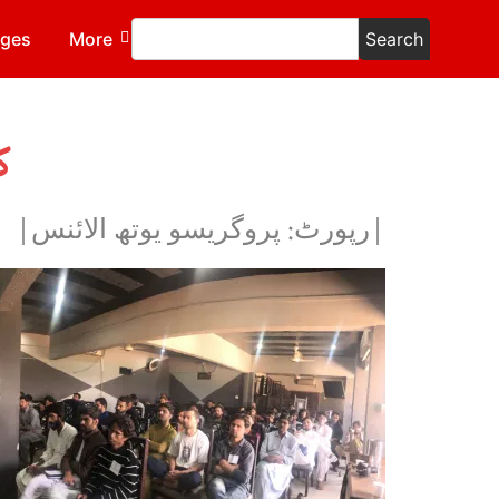
ages
More
Search
ک
|رپورٹ: پروگریسو یوتھ الائنس|