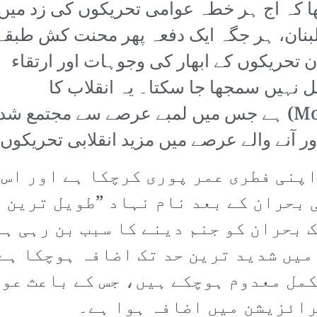
تھا کہ آج ہر خطہ عوامی تحریکوں کی زد میں
لبنان، ہر جگہ ایک دفعہ پھر محنت کش طبقہ
ن تحریکوں کے ابھار کی وجوہات اور ارتقاء
 نہیں سمجھا جا سکتا۔ یہ انقلاب کا
سالماتی عمل (Molecular Process) ہے جس میں لمبے عرصے 
نے والے عرصے میں مزید انقلابی تحریکوں کا 
پنی فطری عمر پوری کرچکا ہے اور اس 
 2008ء کے عالمی بحران کے بعد نام نہاد ”طویل
 بحران کو جنم دینے کا سبب بن رہی ہے
میں شدید ترین حد تک اضافہ ہوچکا ہے
مل معدوم ہوچکے ہیں، جس کے باعث عوا
رائزیشن میں اضافہ ہوا ہے۔