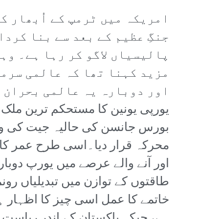
امریکہ میں ٹرمپ کے اُبھار ک
جنگِ عظیم کے بعد سے بنا کرد
پالیسیاں لاگو کر رہا ہے۔ وہ
مزید کہنا تھا کہ عالمی سرم
اور دوبارہ یہ عالمی بحران م
یورپی یونین کا مستحکم ترین ملک 
بورس جانسن کی حالیہ جیت کی وجو
محرکہ قرار دیا۔اسی طرح عمر کا ک
اور آنے والے عرصے میں یورپ دوبار
طاقتوں کے توازن میں تبدیلیاں رو
خاتمے کا عمل اسی چیز کا اظہار 
ہے، جبکہ پاکستان کے اندر ریاست 