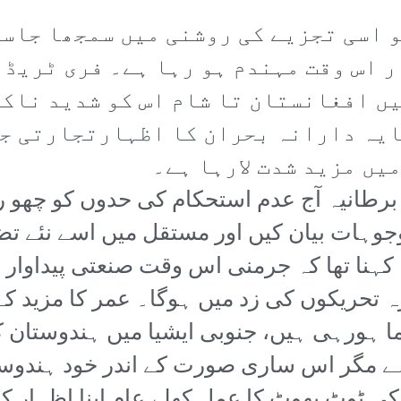
و اسی تجزیے کی روشنی میں سمجھا جاس
ار اس وقت مہندم ہو رہا ہے۔ فری ٹریڈ
یں افغانستان تا شام اس کو شدید ناک
ایہ دارانہ بحران کا اظہارتجارتی جن
یں مزید شدت لارہا ہے۔
برطانیہ آج عدم استحکام کی حدوں کو چھو ر
ہات بیان کیں اور مستقل میں اسے نئے تض
ہنا تھا کہ جرمنی اس وقت صنعتی پیداوار م
ہ تحریکوں کی زد میں ہوگا۔ عمر کا مزید کہ
نما ہورہی ہیں، جنوبی ایشیا میں ہندوستان
ہے مگر اس ساری صورت کے اندر خود ہندوستا
کی ٹوٹ پھوٹ کا عمل کھلے عام اپنا اظہار 