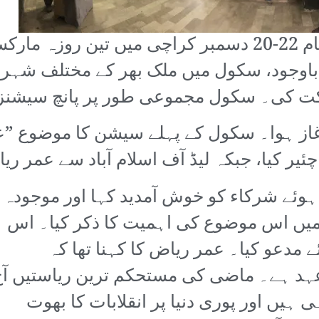
پروگریسو یوتھ الائنس کے زیر اہتمام 22-20 دسمبر کراچی
ت کی۔ سکول مجموعی طور پر پانچ سیشنز 
از ہوا۔ سکول کے پہلے سیشن کا موضوع ”عا
یر کیا، جبکہ لیڈ آف اسلام آباد سے عمر ری
 ہوئے شرکاء کو خوش آمدید کہا اور موجودہ
میں اس موضوع کی اہمیت کا ذکر کیا۔ اس
ے مدعو کیا۔ عمر ریاض کا کہنا تھا کہ
 عہد ہے۔ ماضی کی مستحکم ترین ریاستیں آ
یں اور پوری دنیا پر انقلابات کا بھوت