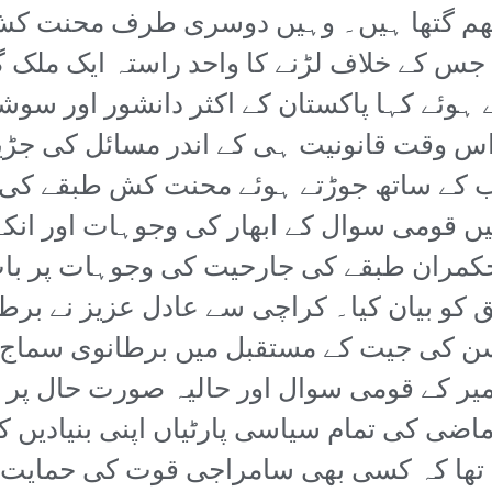
گتھم گتھا ہیں۔ وہیں دوسری طرف محنت کش 
 جس کے خلاف لڑنے کا واحد راستہ ایک ملک گ
ے ہوئے کہا پاکستان کے اکثر دانشور اور سوش
اس وقت قانونیت ہی کے اندر مسائل کی جڑ
کے ساتھ جوڑتے ہوئے محنت کش طبقے کی جد
ں قومی سوال کے ابھار کی وجوہات اور انکے
حکمران طبقے کی جارحیت کی وجوہات پر با
لق کو بیان کیا۔ کراچی سے عادل عزیز نے بر
 کی جیت کے مستقبل میں برطانوی سماج پر
یر کے قومی سوال اور حالیہ صورت حال پر 
ماضی کی تمام سیاسی پارٹیاں اپنی بنیادیں
ا تھا کہ کسی بھی سامراجی قوت کی حمایت ک