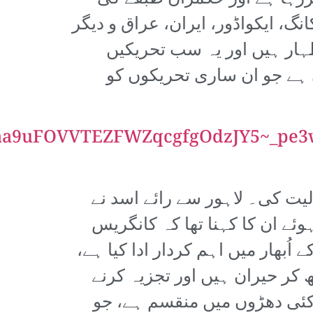
گ، ایکواڈور، ایران، عراق و دیگر
ہار ہیں اور یہ سب تحریکیں
ہے جو ان ساری تحریکوں کو
OVVTEZFWZqcgfgOdzJY5~_pe3w~;2N
یت کی۔ لاہور سے رائے اسد نے
ئے ان کا کہنا تھا کہ کانگریس
ُبھار میں اہم کردار ادا کیا ہے،
 کر حیران ہیں اور تجزیہ کرنے
ئی دھڑوں میں منقسم ہے، جو