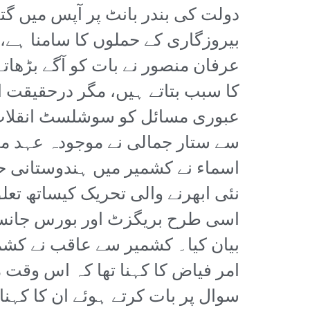
دولت کی بندر بانٹ پر آپس میں 
بیروزگاری کے حملوں کا سامنا ہے،
عرفان منصور نے بات کو آگے بڑھات
کا سبب بتاتے ہیں، مگر درحقیقت 
عبوری مسائل کو سوشلسٹ انقلاب 
سے ستار جمالی نے موجودہ عہد می
اسماء نے کشمیر میں ہندوستانی 
نئی ابھرنے والی تحریک کیساتھ تع
اسی طرح بریگزٹ اور بورس جانسن
بیان کیا۔ کشمیر سے عاقب نے کشم
امر فیاض کا کہنا تھا کہ اس وقت 
سوال پر بات کرتے ہوئے ان کا کہن