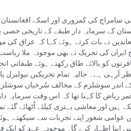
ی سامراج کی کمزوری اور اسکے افغانستان پر
تان کے سرمایہ دار طبقے کے تاریخی خصی پن
ابدین نے بات کرتے ہوئے کہا کہ عراق کی م
ایران کی تحریک نے بھی موجودہ ملا ریاست
فرتوں کو بالائے طاق رکھتے ہوئے طبقاتی اتحا
ر آرہی ہے۔ حالیہ تمام تحریکیں نیولبرل پا
ے اندر سوشلزم کے مخالف سُرخیاں سوشلزم
ر ریاض کا کہنا تھا کہ اس وقت سرمایہ دارا
ہیں اور معاشی بہتری کیلئے اُٹھائے گئے تما
ں عوامی شعور اپنے تجربات سے سیکھتے ہوئے
 اپنا اظہار کرے گا۔ موجودہ عہد کو ایک قبل