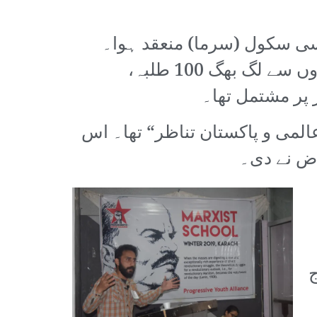
 میں تین روزہ مارکسی سکول (سرما) منعقد ہوا۔
انتہائی شدید معاشی مشکلات کے باوجود، سکول میں ملک بھر کے مختلف شہروں سے لگ بھگ 100 طلبہ،
پر مشتمل تھا۔
لمی و پاکستان تناظر“ تھا۔ اس
اض نے دی۔
ج