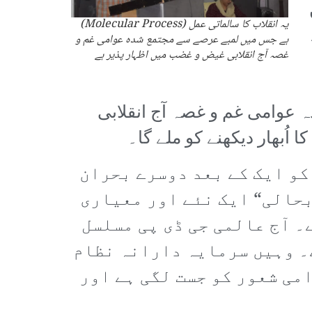
یہ انقلاب کا سالماتی عمل (Molecular Process)
ہے جس میں لمبے عرصے سے مجتمع شدہ عوامی غم و
غصہ آج انقلابی غیض و غضب میں اظہار پذیر ہے
سے مجتمع شدہ عوامی غم و غصہ آج انقلابی
اُبھار دیکھنے کو ملے گا۔
کو ایک کے بعد دوسرے بحران
 ترین بحالی“ ایک نئے اور معیاری
۔ آج عالمی جی ڈی پی مسلسل
۔ وہیں سرمایہ دارانہ نظام
می شعور کو جست لگی ہے اور