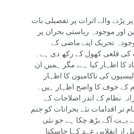
 پڑنے والے اثرات پر تفصیلی بات
 اور موجودہ ریاستی بحران پر
وجودہ تحریک اپنے ماضی کے
 کی قلعی کھول کے رکھ دی ہے۔
د کا اظہار کیا ہے، مگر ہمیں ان
لیسیوں کی ناکامیوں کا اظہار
 کے خوف کا واضح اظہار ہیں۔
نہ نظام کے اندر اصلاحات کے
م تر اقدامات نئے بحرانات کو جنم
 بہت آگے بڑھ چکا ہے جو نئی
 از انقلابی عہد کہا جاسکتا