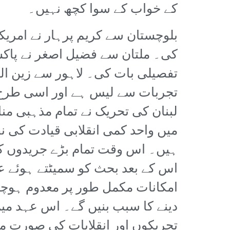
کے خواب کے سوا کچھ نہیں۔
بلوچستان سے کریم پرہار نے امریک
کی۔ ملتان سے فضیل اصغر نے پاکس
تفصیلی بات کی۔ لاہور سے زین الع
تجربات سے لیس ہے اور اسی طرح 
لبنان کی تحریک نے تمام مذہبی منا
میں واحد کمی انقلابی قیادت کی نظ
ہیں۔ اس وقت تمام بڑے جریدوں ک
اس کے بعد بحث کو سمیٹتے ہوئے عم
امکانات مکمل طور پر معدوم ہوچکے 
دینے کا سبب بنیں گے۔ اس عہد می
تحریکوں اور انقلابات کی صورت میں