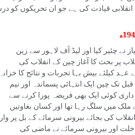
لابی قیادت کی ہے جو ان تحریکوں کو در
 نے چئیر کیا اور لیڈ آف لاہور سے زین
لاب پر بحث کا آغاز چین کے انقلاب کی
 عہد کیلئے بیش بہا تجربات و نتائج کا خزانہ
ا کہنا تھا کہ 1949ء سے قبل تک چین ایک انتہائی پسماندہ اور نیم
 داری کوئی ایک بھی فریضہ پورا کرنے سے
ملک میں سلگ رہا تھا اور کسان بغاوتیں
لاب کی بجائے بیرونی سرمائے کے بل پر وار
خلت اور بیرونی سرمائے نے ماضی کی