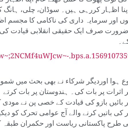
نا اظہار کررہی ہیں۔ سوڈان، چلی، ہانگ کان
وں اور سرمایہ داری کی ناکامی کا مجسم اظ
 ضرورت صرف ایک حقیقی انقلابی قیادت کی 
ے۔
CMf4uWJcw~-.bps.a.15691073598
 ہوا اوردیگر شرکاء نے بھی بحث میں شمول
اثرات پر بات کی۔ ہندوستان پر بات کرتے ہو
 بائیں بازو کی قیادت کے خصی پن نے مودی کے ا
کی باتیں کرنے والے آج عوامی تحرک کو دیکھ
 طرح پاکستانی ریاست اور حکمران طبقہ ک