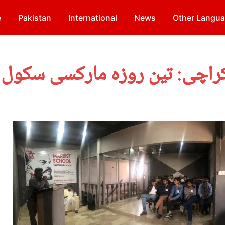
e
Pakistan
International
News
Other Langu
راچی: تین روزہ مارکسی سکول (سرما 2019ء) 