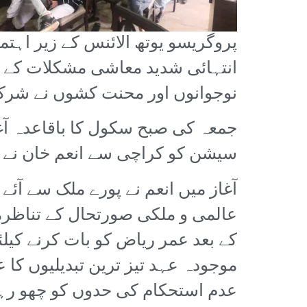
نوجوانوں اور محنت کشوں نے شرک
جمعہ کی صبح سکول کا باقاعدہ آغ
سیشن کو کراچی سے انعم خان نے چئ
آغاز میں انعم نے پورے ملک سے آئے
عالمی و ملکی صورتحال کے تناظر
کے بعد عمر ریاض کو بات کرنے کیلئ
موجودہ عہد تیز ترین تبدیلیوں کا
عدم استحکام کی حدوں کو چھو رہی ہ