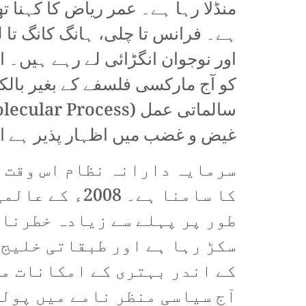
منڈلا رہا ہے۔ عمر ریاض کا کہنا 
ہے۔ فرانس تا چلی، ہانگ کانگ تا 
اور نوجوان انگڑائی لے رہے ہیں۔ ا
کو آج مارکسی فلسفے کے بغیر بالکل
غیض و غضب میں اظہار پذیر ہے اور آ
سرمایہ دارانہ نظام اس وقت ا
کا سامنا ہے۔
طور پر پہلے سے زیادہ خطرناک
سکڑ رہا ہے اور طبقاتی خلیج 
کے اندر بہتری کے امکانات مک
آج سیاسی منظر نامے میں پول