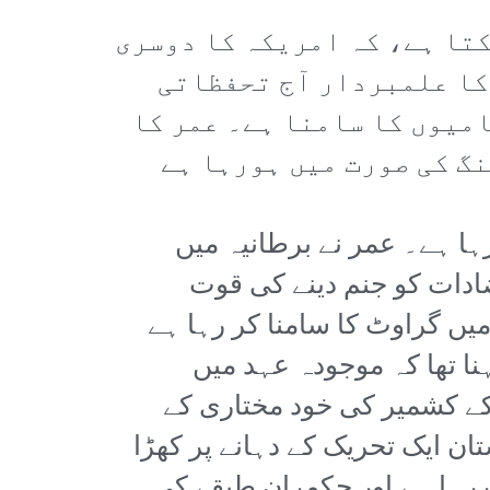
کتا ہے، کہ امریکہ کا دوسری
 کا علمبردار آج تحفظاتی
امیوں کا سامنا ہے۔ عمر کا
گ کی صورت میں ہورہا ہے
ہا ہے۔ عمر نے برطانیہ میں
ادات کو جنم دینے کی قوت
یں گراوٹ کا سامنا کر رہا ہے
نا تھا کہ موجودہ عہد میں
 کے کشمیر کی خود مختاری کے
ن ایک تحریک کے دہانے پر کھڑا
کررہا ہے اور حکمران طبقے کی