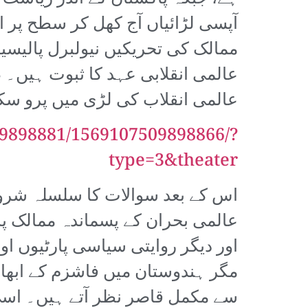
آپسی لڑائیاں آج کھل کر سطح پر اپ
ممالک کی تحریکیں نیولبرل پالیسی
عالمی انقلابی عہد کا ثبوت ہیں۔
عالمی انقلاب کی لڑی میں پرو سک
98881/1569107509898866/?
type=3&theater
اس کے بعد سوالات کا سلسلہ شروع
عالمی بحران کے پسماندہ ممالک پر 
اور دیگر روایتی سیاسی پارٹیوں اور
مگر ہندوستان میں فاشزم کے ابھار 
سے مکمل قاصر نظر آتے ہیں۔ اسی