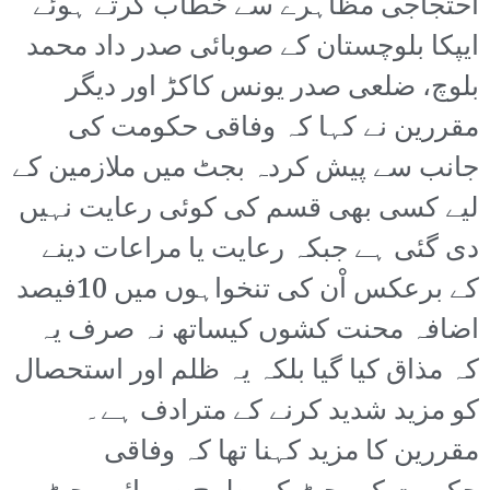
احتجاجی مظاہرے سے خطاب کرتے ہوئے
ایپکا بلوچستان کے صوبائی صدر داد محمد
بلوچ، ضلعی صدر یونس کاکڑ اور دیگر
مقررین نے کہا کہ وفاقی حکومت کی
جانب سے پیش کردہ بجٹ میں ملازمین کے
لیے کسی بھی قسم کی کوئی رعایت نہیں
دی گئی ہے جبکہ رعایت یا مراعات دینے
کے برعکس اْن کی تنخواہوں میں 10فیصد
اضافہ محنت کشوں کیساتھ نہ صرف یہ
کہ مذاق کیا گیا بلکہ یہ ظلم اور استحصال
کو مزید شدید کرنے کے مترادف ہے۔
مقررین کا مزید کہنا تھا کہ وفاقی