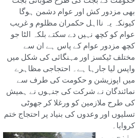
حکومت کے بجٹ کی طرح صوبائی بجٹ
بھی مزدور کش اور عوام دشمن ہوگا
کیونکہ یہ نااہل حکمران مظلوم و غریب
عوام کو کچھ نہیں دے سکتے بلکہ الٹا جو
کچھ مزدور عوام کے پاس ہے ان سے
مختلف ٹیکسز اور مہنگائی کی شکل میں
واپس لیا جارہا ہے۔ احتجاجی مظاہرے
میں اپوزیشن و حکومت کی طرف سے
نمائندگان نے شرکت کی جنہوں نے ہمیش
کی طرح ملازمین کو ورغلا کر جھوٹی
تسلیوں اور وعدوں کی بنیاد پر احتجاج ختم
کروایا۔
واضح رہے