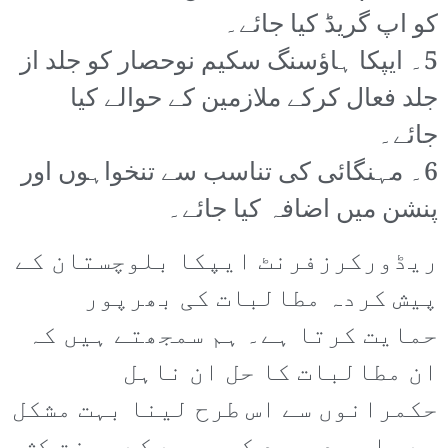
کو اپ گریڈ کیا جائے۔
5۔ ایپکا ہاؤسنگ سکیم نوحصار کو جلد از
جلد فعال کرکے ملازمین کے حوالے کیا
جائے۔
6۔ مہنگائی کی تناسب سے تنخواہوں اور
پنشن میں اضافہ کیا جائے۔
ریڈورکرزفرنٹ ایپکا بلوچستان کے
پیش کردہ مطالبات کی بھرپور
حمایت کرتا ہے۔ ہم سمجھتے ہیں کہ
ان مطالبات کا حل ان ناہل
حکمرانوں سے اس طرح لینا بہت مشکل