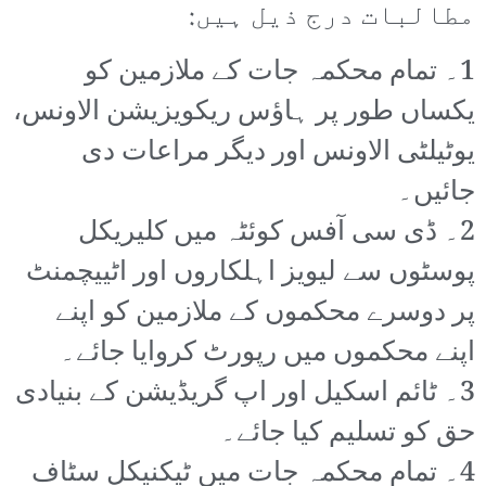
مطالبات درج ذیل ہیں:
1۔ تمام محکمہ جات کے ملازمین کو
یکساں طور پر ہاؤس ریکویزیشن الاونس،
یوٹیلٹی الاونس اور دیگر مراعات دی
جائیں۔
2۔ ڈی سی آفس کوئٹہ میں کلیریکل
پوسٹوں سے لیویز اہلکاروں اور اٹییچمنٹ
پر دوسرے محکموں کے ملازمین کو اپنے
اپنے محکموں میں رپورٹ کروایا جائے۔
3۔ ٹائم اسکیل اور اپ گریڈیشن کے بنیادی
حق کو تسلیم کیا جائے۔
4۔ تمام محکمہ جات میں ٹیکنیکل سٹاف