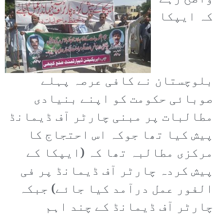
کہ ایپکا
بلوچستان نے کافی عرصہ پہلے
صوبائی حکومت کو اپنے بنیادی
مطالبات پر مبنی چارٹر آف ڈیمانڈ
پیش کیا تھا جوکہ اس احتجاج کا
مرکزی مطالبہ تھا کہ (ایپکا کے
پیش کردہ چارٹر آف ڈیمانڈ پر فی
الفور عمل درآمد کیا جائے) جبکہ
چارٹر آف ڈیمانڈ کے چند اہم