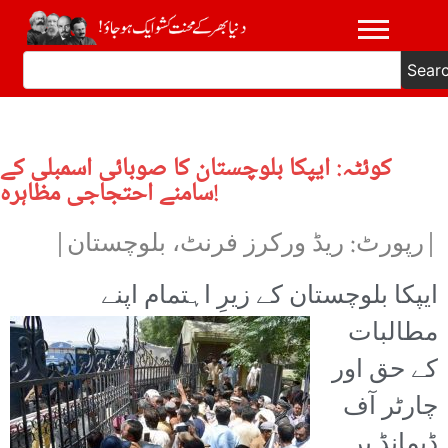
Sear
کوئٹہ: ایپکا بلوچستان کا صوبائی اسمبلی کے
سامنے احتجاجی مظاہرہ!
|رپورٹ: ریڈ ورکرز فرنٹ، بلوچستان|
ایپکا بلوچستان کے زیرِ اہتمام اپنے
مطالبات
کے حق اور
چارٹر آف
ڈیمانڈ پر