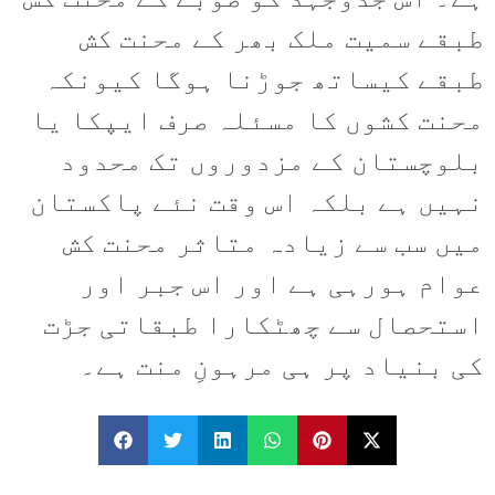
ہے۔ اس جدوجہد کو صوبے کے محنت کش
طبقے سمیت ملک بھر کے محنت کش
طبقے کیساتھ جوڑنا ہوگا کیونکہ
محنت کشوں کا مسئلہ صرف ایپکا یا
بلوچستان کے مزدوروں تک محدود
نہیں ہے بلکہ اس وقت نئے پاکستان
میں سب سے زیادہ متاثر محنت کش
عوام ہورہی ہے اور اس جبر اور
استحصال سے چھٹکارا طبقاتی جڑت
کی بنیاد پر ہی مرہونِ منت ہے۔