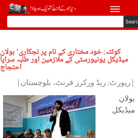
Sear
کوئٹہ: خود مختاری کے نام پر نجکاری‘ بولان
میڈیکل یونیورسٹی کے ملازمین اور طلبہ سراپا
احتجاج
|رپورٹ: ریڈ ورکرز فرنٹ، بلوچستان|
بولان
میڈیکل