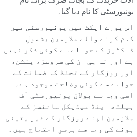
آلات خریدنے کے بجائے صرف برائے نام
یونیورسٹی کا نام دیا گیا۔
اس پورے ایکٹ میں یونیورسٹی میں
کام کرنے والے ملازمین بشمولِ
ڈاکٹرز کے حوالے سے کوئی ذکر نہیں
ہے اور نہ ہی ان کی سروسز، پنشن،
اور روزگار کے تحفظ کا ضمانت کے
حوالے سے کوئی وضاحت موجود ہے۔
اسی وجہ سے بولان یونیورسٹی آف
ہیلتھ اینڈ میڈیکل سائنسز کے
ملازمین اپنے روزگار کے غیر یقینی
ہونے کی وجہ سے برسرِ احتجاج ہیں۔