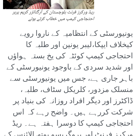
ریڈ ورکرز فرنٹ بلوچستان کے آرگنائزر کریم پرہر
احتجاجی کیمپ میں خطاب کرتے ہوئے
یونیورسٹی کے انتظامیہ کے ناروا رویے
کیخلاف ایپکا،لیبر یونین اور طلبہ کا
احتجاجی کیمپ کوئٹہ کی یخ بستہ ہواؤں
اور شدید سردی کے باوجود یونیورسٹی کے
باہر جاری ہے، جس میں یونیورسٹی سے
منسلک مزدور، کلریکل سٹاف، طلبہ،
ڈاکٹرز اور دیگر افراد روزانہ کی بنیاد پر
شرکت کررہے ہیں۔ واضح رہے کہ اس
احتجاجی کیمپ کا دوسرا ہفتہ ہے۔ ریڈ
ورکرز فرنٹ اور پروگریسو یوتھ الائنس کے