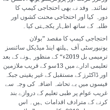
نمائندہ وفد نے بھی احتجاجی کیمپ کا
دورہ کیا اور احتجاجی محنت کشوں اور
طلبہ کے ساتھ اظہار یکجہتی کیا۔
احتجاجی کیمپ کا مقصد ”بولان
یونیورسٹی آف ہیلتھ اینڈ میڈیکل سائنسز
ترمیمی بل 2019ء“ کے منظور ہونے کے بعد
تعلیمی ادارے میں 13سو کے قریب ملازمین
اور ڈاکٹرز کے مستقبل کے غیر یقینی جبکہ
فیسوں میں بے تحاشہ اضافہ کی وجہ سے
غریب عوام پر طبی تعلیم کے دروازے بند
کرنے کے مترادف اقدامات ہیں۔ اس