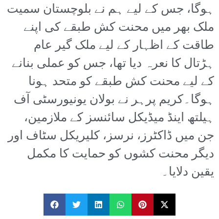
ہوگا، جس کے لیے ہم نے بلوچستان سمیت
ملک بھر میں محنت کش طبقے کی اپنے
طاقت کے اظہار کے لیے ملک گیر عام
ہڑتال کا نعرہ دیا تھا، جس کو عملی بنانے
کے لیے محنت کش طبقے کو متحد ہونا
ہوگا۔کریم پرہر نے بولان یونیورسٹی آف
ہیلتھ اینڈ میڈیکل سائنسز کے ملازمین،
جن میں ڈاکٹرز، نرسز، کلیریکل سٹاف اور
دیگر محنت کشوں کو حمایت کا مکمل
یقین دلایا۔