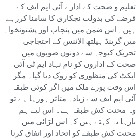
تعلیم و صحت کے ادارے آئی ایم ایف کے
قرضے کی بدولت نجکاری کا سامنا کررہے
ہیں۔ اس ضمن میں پنجاب اور پشتونخواہ
میں گرینڈ ہیلتھ الائنس کے احتجاجی
تحریک کیوجہ سے دونوں صوبوں میں
صحت کے اداروں کو نام نہاد ایم ٹی آئی
ایکٹ کی منظوری کو روک دیا گیا۔ مگر
اس وقت پورے ملک میں اگر کوئی طبقہ
آئی ایم ایف سے زیادہ متاثر ہورہا ہے تو
وہ محنت کش طبقہ ہے۔ اس لیے ہم
بارہا یہ کہتے ہیں کہ اس لڑائی میں
محنت کش طبقے کو اتحاد اور اتفاق کرنا