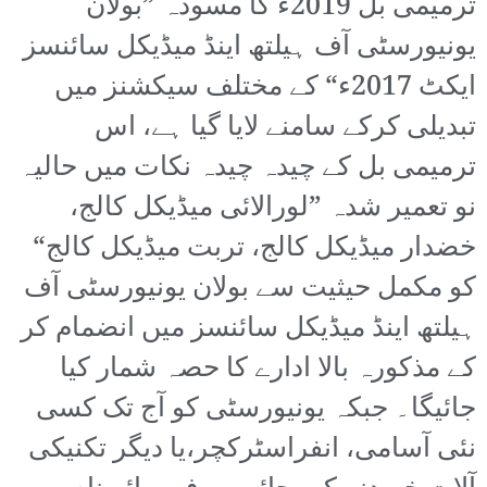
ترمیمی بل 2019ء کا مسودہ ”بولان
یونیورسٹی آف ہیلتھ اینڈ میڈیکل سائنسز
ایکٹ 2017ء“ کے مختلف سیکشنز میں
تبدیلی کرکے سامنے لایا گیا ہے، اس
ترمیمی بل کے چیدہ چیدہ نکات میں حالیہ
نو تعمیر شدہ ”لورالائی میڈیکل کالج،
خضدار میڈیکل کالج، تربت میڈیکل کالج“
کو مکمل حیثیت سے بولان یونیورسٹی آف
ہیلتھ اینڈ میڈیکل سائنسز میں انضمام کر
کے مذکورہ بالا ادارے کا حصہ شمار کیا
جائیگا۔ جبکہ یونیورسٹی کو آج تک کسی
نئی آسامی، انفراسٹرکچر،یا دیگر تکنیکی