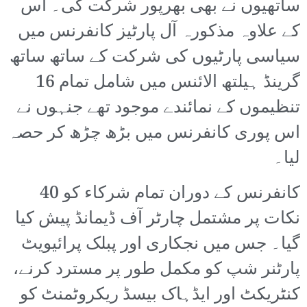
ساتھیوں نے بھی بھرپور شرکت کی۔ اس
کے علاوہ مذکورہ آل پارٹیز کانفرنس میں
سیاسی پارٹیوں کی شرکت کے ساتھ ساتھ
گرینڈ ہیلتھ الائنس میں شامل تمام 16
تنظیموں کے نمائندے موجود تھے جنہوں نے
اس پوری کانفرنس میں بڑھ چڑھ کر حصہ
لیا۔
کانفرنس کے دوران تمام شرکاء کو 40
نکات پر مشتمل چارٹر آف ڈیمانڈ پیش کیا
گیا۔ جس میں نجکاری اور پبلک پرائیویٹ
پارٹنر شپ کو مکمل طور پر مسترد کرنے،
کنٹریکٹ اور ایڈہاک بیسڈ ریکروٹمنٹ کو