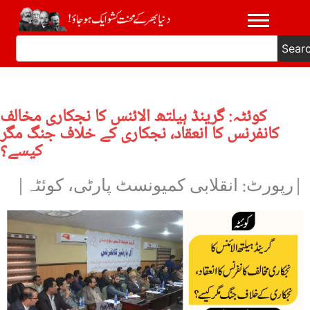
Sear
کوئٹہ: گرینڈ ہیلتھ الائنس کا نجکاری مخالف
کانفرنس کا انعقاد، نجکاری کے خلاف جنگ مگر
کیسے؟
|رپورٹ: انقلابی کمیونسٹ پارٹی، کوئٹہ|