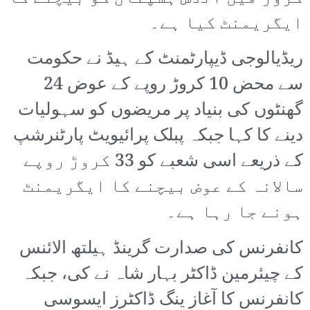
ایگریمنٹ کیا ہے۔
ریڈیالوجی ڈیپارٹمنٹ کے ہیڈ نے حکومت
سے محض 10 کروڑ روپے کے عوض 24
گھنٹوں کی بنیاد پر مریضوں کو سہولیات
دینے کا کہا جبکہ پبلک پرائیویٹ پارٹنرشپ
کے ذریعے اسی شعبے کو 33 کروڑ روپے
سالانہ کے عوض بیچنے کا ایگریمنٹ
ہونے جا رہا ہے۔
کانفرنس کی صدارت گرینڈ ہیلتھ الائنس
کے چیئرمین ڈاکٹر بہار شاہ نے کی، جبکہ
کانفرنس کا آغاز ینگ ڈاکٹرز ایسوسی