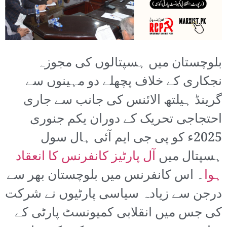
بلوچستان میں ہسپتالوں کی مجوزہ
نجکاری کے خلاف پچھلے دو مہینوں سے
گرینڈ ہیلتھ الائنس کی جانب سے جاری
احتجاجی تحریک کے دوران یکم جنوری
2025ء کو پی جی ایم آئی ہال سول
ہسپتال میں
آل پارٹیز کانفرنس کا انعقاد
ہوا
۔ اس کانفرنس میں بلوچستان بھر سے
درجن سے زیادہ سیاسی پارٹیوں نے شرکت
کی جس میں انقلابی کمیونسٹ پارٹی کے