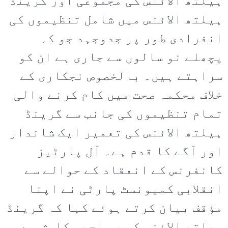
ہیلتھ الائنس کی مجموعی اور گرینڈ
ہیلتھ الائنس میں شامل تنظیموں کی
انفرادی طور پر جدوجہد جو کہ
پچھلے نو سالوں سے جاری ہے ان کو
سراہتے ہیں۔ بالخصوص نجکاری کے
خلاف محکمہ صحت میں کام کرنے والی
تمام تنظیموں کی جانب سے گرینڈ
ہیلتھ الائنس کی تعمیر ایک شاندار
اور آگے کا قدم ہے۔ آل پارٹیز
کانفرنس کے انعقاد کے حوالے سے
انقلابی کمیونسٹ پارٹی نے اپنا
مؤقف بیان کرتے ہوئے کہا کہ گرینڈ
ہیلتھ الائنس کی یہ اچھی کاوش ہے