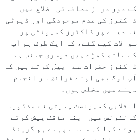
کے دور دراز مضافاتی اضلاع میں
ڈاکٹرز کی عدم موجودگی اور ڈیوٹی
نہ دینے پر ڈاکٹرز کمیونٹی پر
سوالات کیے گئے، کہ ایک طرف ہم آپ
کے ساتھ کھڑے ہیں دوسری جانب ہم
ڈاکٹرز حضرات سے اپیل کرتے ہیں کہ
آپ لوگ بھی اپنے فرائض سر انجام
دینے میں مخلص ہوں۔
انقلابی کمیونسٹ پارٹی نے مذکورہ
کانفرنس میں اپنا مؤقف پیش کرتے
ہوئے کہا کہ سب سے پہلے ہم گرینڈ