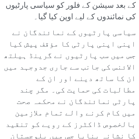
کے بعد سیشن کے فلور کو سیاسی پارٹیوں
کی نمائندوں کے لیے اوپن کیا گیا۔
سیاسی پارٹیوں کے نمائندگان نے
اپنی اپنی پارٹی کا مؤقف پیش کیا
جس میں سب پارٹیوں نے گرینڈ ہیلتھ
الائنس کی جانب سے جاری جدوجہد میں
ان کا ساتھ دینے اور ان کے
مطالبات کی حمایت کی۔ مگر چند
پارٹی نمائندگان نے محکمہ صحت
میں کام کرنے والے تمام ملازمین
بالخصوص ڈاکٹرز کے رویے کو تنقید
کا نشانہ بنایا جس میں بلوچستان