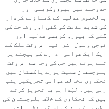
کی جانب سے نجکاری کے خلاف جاری
جدوجہد میں بیوروکریسی اور
بالخصوص عدلیہ کے گھناؤنے کردار
کی شدید مذمت کی گئی اور وضاحت کی
گئی کہ بیورو کریسی عدلیہ اور
فوجی و سول اشرافیہ اس وقت ملک کے
ایک ایک عوامی ادارے کو بیچنے پر
تلے ہوئے ہیں جس کی وجہ سے اس وقت
بلوچستان سمیت پورے پاکستان میں
نجکاری مخالف عوامی تحریکیں پنپ
رہی ہیں۔ لہٰذا ہم یہ تجویز کرتے
ہیں کہ نجکاری کے خلاف بلوچستان کی
سطح پر کم از کم اس گرینڈ ہیلتھ