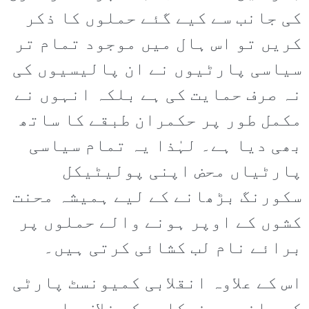
کی جانب سے کیے گئے حملوں کا ذکر
کریں تو اس ہال میں موجود تمام تر
سیاسی پارٹیوں نے ان پالیسیوں کی
نہ صرف حمایت کی ہے بلکہ انہوں نے
مکمل طور پر حکمران طبقے کا ساتھ
بھی دیا ہے۔ لہٰذا یہ تمام سیاسی
پارٹیاں محض اپنی پولیٹیکل
سکورنگ بڑھانے کے لیے ہمیشہ محنت
کشوں کے اوپر ہونے والے حملوں پر
برائے نام لب کشائی کرتی ہیں۔
اس کے علاوہ انقلابی کمیونسٹ پارٹی