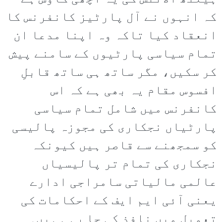
کہ انہوں نے آل پارٹیز کانفرنس کا
انعقاد کیا تاکہ وہ اپنا مدعا ان
تمام سیاسی پارٹیوں کے سامنے پیش
کر سکیں، مگر ساتھ ہی ساتھ قابلِ
افسوس مقام یہ بھی ہے کہ اس
کانفرنس میں شامل تمام سیاسی
پارٹیاں نجکاری کی مجوزہ پالیسی
کو سمجھنے سے قاصر ہیں کیونکہ
نجکاری کی تمام تر پالیسیاں
عالمی مالیاتی سامراجی ادارے
یعنی آئی ایم ایف کے احکامات کی
تعمیل میں نافذ کی جا رہی ہیں۔