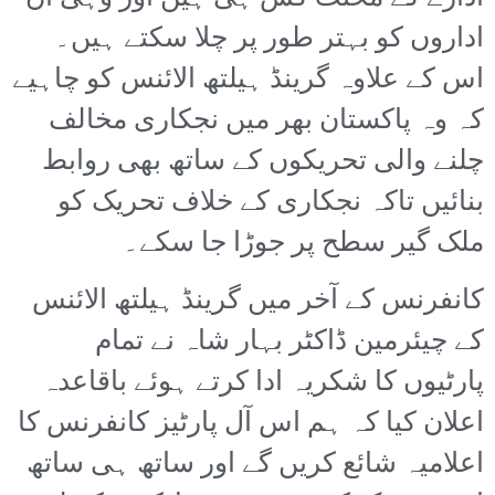
اداروں کو بہتر طور پر چلا سکتے ہیں۔
اس کے علاوہ گرینڈ ہیلتھ الائنس کو چاہیے
کہ وہ پاکستان بھر میں نجکاری مخالف
چلنے والی تحریکوں کے ساتھ بھی روابط
بنائیں تاکہ نجکاری کے خلاف تحریک کو
ملک گیر سطح پر جوڑا جا سکے۔
کانفرنس کے آخر میں گرینڈ ہیلتھ الائنس
کے چیئرمین ڈاکٹر بہار شاہ نے تمام
پارٹیوں کا شکریہ ادا کرتے ہوئے باقاعدہ
اعلان کیا کہ ہم اس آل پارٹیز کانفرنس کا
اعلامیہ شائع کریں گے اور ساتھ ہی ساتھ