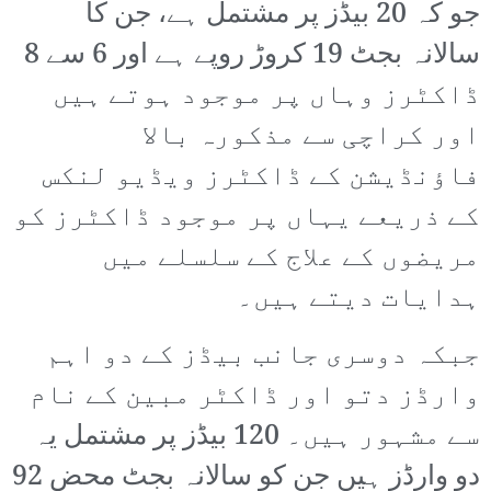
جو کہ 20 بیڈز پر مشتمل ہے، جن کا
سالانہ بجٹ 19 کروڑ روپے ہے اور 6 سے 8
ڈاکٹرز وہاں پر موجود ہوتے ہیں
اور کراچی سے مذکورہ بالا
فاؤنڈیشن کے ڈاکٹرز ویڈیو لنکس
کے ذریعے یہاں پر موجود ڈاکٹرز کو
مریضوں کے علاج کے سلسلے میں
ہدایات دیتے ہیں۔
جبکہ دوسری جانب بیڈز کے دو اہم
وارڈز دتو اور ڈاکٹر مبین کے نام
سے مشہور ہیں۔ 120 بیڈز پر مشتمل یہ
دو وارڈز ہیں جن کو سالانہ بجٹ محض 92