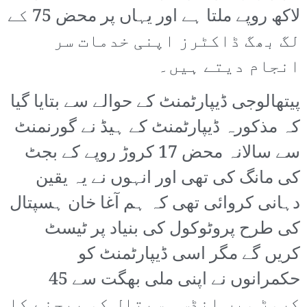
لاکھ روپے ملتا ہے اور یہاں پر محض 75 کے
لگ بھگ ڈاکٹرز اپنی خدمات سر
انجام دیتے ہیں۔
پیتھالوجی ڈیپارٹمنٹ کے حوالے سے بتایا گیا
کہ مذکورہ ڈیپارٹمنٹ کے ہیڈ نے گورنمنٹ
سے سالانہ محض 17 کروڑ روپے کے بجٹ
کی مانگ کی تھی اور انہوں نے یہ یقین
دہانی کروائی تھی کہ ہم آغا خان ہسپتال
کی طرح پروٹوکول کی بنیاد پر ٹیسٹ
کریں گے مگر اسی ڈیپارٹمنٹ کو
حکمرانوں نے اپنی ملی بھگت سے 45
کروڑ میں انڈس ہسپتال کو بیچنے کا