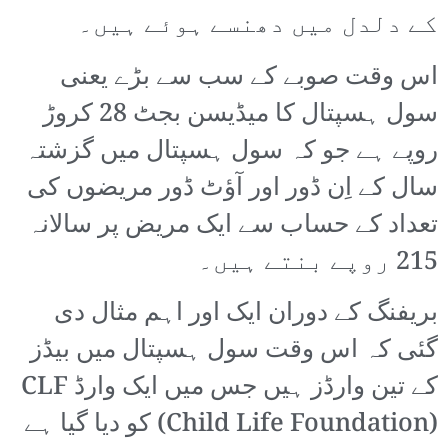
کے دلدل میں دھنسے ہوئے ہیں۔
اس وقت صوبے کے سب سے بڑے یعنی
سول ہسپتال کا میڈیسن بجٹ 28 کروڑ
روپے ہے جو کہ سول ہسپتال میں گزشتہ
سال کے اِن ڈور اور آؤٹ ڈور مریضوں کی
تعداد کے حساب سے ایک مریض پر سالانہ
215 روپے بنتے ہیں۔
بریفنگ کے دوران ایک اور اہم مثال دی
گئی کہ اس وقت سول ہسپتال میں بیڈز
کے تین وارڈز ہیں جس میں ایک وارڈ CLF
(Child Life Foundation) کو دیا گیا ہے