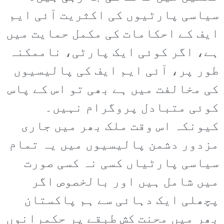
سیاسی پارٹیوں کی اکثریت آئی ایم
ایف کے احکامات کی مکمل حمایت میں
ہے، اگر کوئی ایک پارٹی، ناممکنہ
طور پر، آئی ایم ایف کی پالیسیوں
کی مخالفت میں ہے بھی تو اس کے پاس
کوئی متبادل پروگرام نہیں۔
کیونکہ اس وقت ملک بھر میں جاری
مزدور دشمن پالیسیوں میں یہ تمام
سیاسی پارٹیاں کسی نہ کسی صورت
میں شامل ہیں اور بالخصوص اگر
پچھلی ایک دہائی سے ہم پاکستان
بھر میں محنت کش طبقے پر حکمرانوں