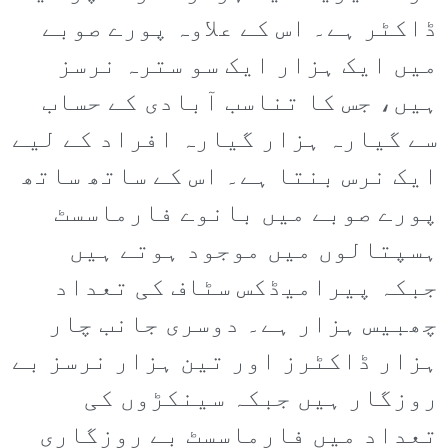
ڈاکٹر ہے۔ اس کے علاوہ پورے صوبے
میں ایک ہزار ایک سو سترہ نرسز
ہیں، جس کا تناسب آبادی کے حساب
سے گیارہ ہزار گیارہ افراد کے لیے
ایک نرس بنتا ہے۔ اس کے ساتھ ساتھ
پورے صوبے میں بانوے فارماسسٹ
ہسپتالوں میں موجود ہوتے ہیں
جبکہ پیرامیڈکس سٹاف کی تعداد
چھبیس ہزار ہے۔ دوسری جانب چار
ہزار ڈاکٹرز اور تین ہزار نرسز بے
روزگار ہیں جبکہ سینکڑوں کی
تعداد میں فارماسسٹ بے روزگاری