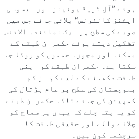
ہوئے ”آل ٹریڈ یونینز اور ایسوسی
ایشنز کانفرنس“ بلائی جائے جس میں
صوبے کی سطح پر ایک نمائندہ الائنس
تشکیل دیتے ہوئے حکمران طبقے کے
ممکنہ اور مجوزہ حملوں کو روکا جا
سکتا ہے۔ حکمران طبقے کو اپنی
طاقت دکھانے کے لیے کم از کم
بلوچستان کی سطح پر عام ہڑتال کی
کمپیئن کی جائے تاکہ حکمران طبقے
کو یہ پتہ چلے کہ یہاں پر سماج کو
چلانے والے اور حقیقی طاقت کا
سرچشمہ کون ہیں۔