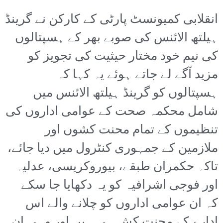
انقلابی کمیونسٹ پارٹی کے کارکن نے گرینڈ
ہیلتھ الائنس کی صوبے بھر کے ہسپتالوں
کی نیم خود مختار حیثیت کی تجویز کو
مزید آگے لے جاتے ہوئے یہ کہا کہ
ہسپتالوں کو گرینڈ ہیلتھ الائنس میں
شامل محکمہ صحت کے عوامی اداروں کی
تنظیموں کے تمام محنت کشوں اور
ملازمین کے جمہوری کنٹرول میں دیا جائے،
تاکہ حکمران طبقے، بیوروکریسی، عدلیہ
اور فوجی اشرافیہ کو یہ دکھایا جا سکے
کہ ان عوامی اداروں کو چلانے والے اس
ادارے کے محنت کش ہی ہیں اور وہی ان