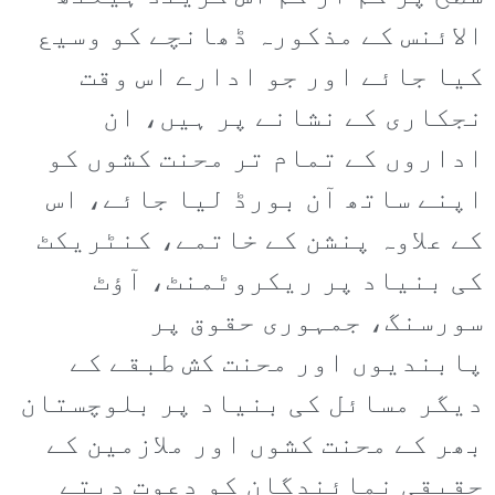
الائنس کے مذکورہ ڈھانچے کو وسیع
کیا جائے اور جو ادارے اس وقت
نجکاری کے نشانے پر ہیں، ان
اداروں کے تمام تر محنت کشوں کو
اپنے ساتھ آن بورڈ لیا جائے، اس
کے علاوہ پنشن کے خاتمے، کنٹریکٹ
کی بنیاد پر ریکروٹمنٹ، آؤٹ
سورسنگ، جمہوری حقوق پر
پابندیوں اور محنت کش طبقے کے
دیگر مسائل کی بنیاد پر بلوچستان
بھر کے محنت کشوں اور ملازمین کے
حقیقی نمائندگان کو دعوت دیتے