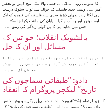
کا عمومی رویہ انتہائی بے حسی والا بلکہ سچ کہیں تو تحقیر
آمیز ہے۔ ویسے جدید فلسفے کے حوالے سے تو یہ سلوک درست
ہی لگتا ہے۔ پچھلی ڈیڑھ صدی سے فلسفے کی قلمرو کو ایک
ایسے بنجر اور بے آب و گیاہ بیابان کی مانند دیکھا جا سکتا ہے
جس میں شاید ہی کہیں کوئی زندگی کی رمق ملے۔
بالشویک انقلاب؛ خواتین کے
مسائل اور ان کا حل
اکتوبر انقلاب نے اپنے جھنڈے پر آزادئ نسواں لکھا
تھا۔ ‘‘ اور عورت کی آزادی سے مراد سب پہلے اس کی
معاشی آزادی ہے۔
دادو: ’’طبقاتی سماجوں کی
تاریخ‘‘ لیکچر پروگرام کا انعقاد
رپورٹ: |خالد جمالی| پروگریسو یوتھ الائنس(PYA) کے زیر اہتمام
دادو میں 18 ستمبر بروز اتوار ’’طبقاتی سماجوں کی تاریخ‘‘ کے