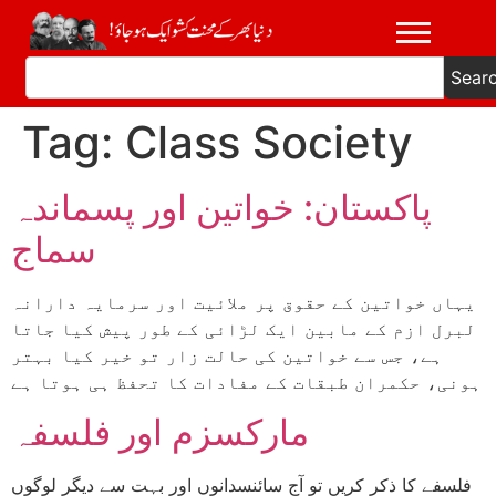
Sear
Tag:
Class Society
پاکستان: خواتین اور پسماندہ
سماج
یہاں خواتین کے حقوق پر ملائیت اور سرمایہ دارانہ
لبرل ازم کے مابین ایک لڑائی کے طور پیش کیا جاتا
ہے، جس سے خواتین کی حالت زار تو خیر کیا بہتر
ہونی، حکمران طبقات کے مفادات کا تحفظ ہی ہوتا ہے
مارکسزم اور فلسفہ
فلسفے کا ذکر کریں تو آج سائنسدانوں اور بہت سے دیگر لوگوں