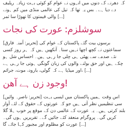
کہ دھرنے کے دنوں میں انہوں نے عوام کو کوئی بہت زیادہ ریلیف
دے دیا ہے۔ بس یہ تھا کہ تیل کی عالمی منڈی میں کم ہونے
والی قیمتوں کا تھوڑا سا ثمر […]
سوشلزم: عورت کی نجات
[تحریر: آمنہ فارق] برسوں بیت گئے پاکستان کے عوام کی
سماعتوں نے کچھ اچھا نہیں سنا۔ آنکھیں ہیں کہ ہر روز کسی
نئے صدمے سے پھٹی ہی چلی جا رہی ہیں۔ احساس شل ہو
چکے ہیں اور حق بولنے والوں کی زبان گونگی ہوتی جا رہی ہے
اور میڈیا ہے کہ گولی، بارود، موت، جرائم، […]
وجود زن ہے آھن!
[تحریر: ناصرہ وائیں] اس وقت ہمیں پاکستان میں ایسی بہت
سی تنظیمیں نظر آتی ہیں جو کہ عورتوں کے حقوق کے لئے آواز
بلند کرتی ہیں۔ یہ عورت کے عالمی دن کے موقع پر خوب ہلا گلا
کریں گی۔ پروگرام منعقد کئے جائیں گے۔ تقریریں ہوں گی۔
عورت کو مظلوم اور مجبور کہا جائے گا […]