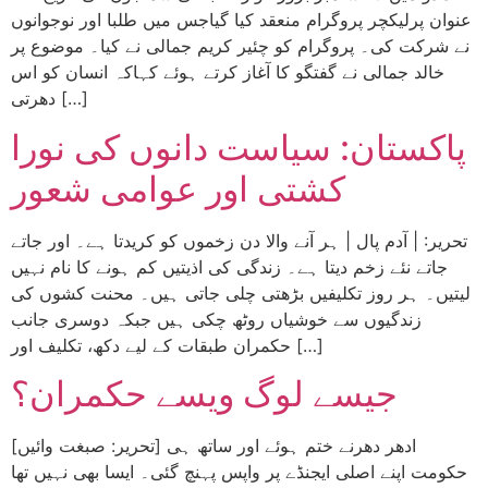
عنوان پرلیکچر پروگرام منعقد کیا گیاجس میں طلبا اور نوجوانوں
نے شرکت کی۔ پروگرام کو چئیر کریم جمالی نے کیا۔ موضوع پر
خالد جمالی نے گفتگو کا آغاز کرتے ہوئے کہاکہ انسان کو اس
دھرتی […]
پاکستان: سیاست دانوں کی نورا
کشتی اور عوامی شعور
تحریر: | آدم پال | ہر آنے والا دن زخموں کو کریدتا ہے۔ اور جاتے
جاتے نئے زخم دیتا ہے۔ زندگی کی اذیتیں کم ہونے کا نام نہیں
لیتیں۔ ہر روز تکلیفیں بڑھتی چلی جاتی ہیں۔ محنت کشوں کی
زندگیوں سے خوشیاں روٹھ چکی ہیں جبکہ دوسری جانب
حکمران طبقات کے لیے دکھ، تکلیف اور […]
جیسے لوگ ویسے حکمران؟
[تحریر: صبغت وائیں] ادھر دھرنے ختم ہوئے اور ساتھ ہی
حکومت اپنے اصلی ایجنڈے پر واپس پہنچ گئی۔ ایسا بھی نہیں تھا