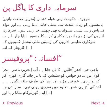
سرمایہ داری کا پاگل پن
[تحریر: صبغت وائیں] موجودہ حکومت اپنی عوام دشمن
پالیسیوں کو زیادہ شدت سے عملی جامہ پہنا رہی ہے اور عوام
کے پاس رہی سہی سہولیات بھی چھینی جا رہی ہیں۔ سرکاری
اداروں کی بڑے پیمانے پر نجکاری کرنے کا منصوبہ بنایا جارہا ہے۔
سرکاری تعلیمی اداروں کی زمینیں ملٹی نیشنل کمپنیوں کے
کاروبار کے لیے […]
افسانہ: ’’پروفیسر‘‘
[تحریر: ناصرہ بٹ] باجی جی، ادھر آجائیں۔ کہاں جانا ہے آپ
کو؟ اس نے دو خواتین کو سٹیشن کے باہر چاند گاڑی کھڑی کر
کے آواز دی۔ عورتیں مڑیں اور اس کی طرف چلنے لگیں۔ ۔ ۔
احد کی آج ہی شعبہ تعلیم میں تقرری ہوئی تھی۔ سارا دن وہ
اپنے گھریلوکام نبٹاتا رہا اور […]
←
Previous
Next
→