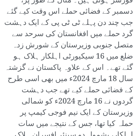
فورسز ہوتی ہیں۔ مثال کے طور پر،
دسمبر کے فضائی حملے اس وقت کیے گئے
جب چند دن پہلے ٹی ٹی پی کے ایک دہشت
گرد حملے میں افغانستان کی سرحد سے
متصل جنوبی وزیرستان کے شورش زدہ
ضلع میں 16 سیکیورٹی اہلکار ہلاک ہو
گئے تھے۔ اس کے علاوہ پاکستان نے گزشتہ
سال 18 مارچ 2024ء میں بھی اسی طرح
کے فضائی حملے کیے تھے جب دہشت
گردوں نے 16 مارچ 2024ء کو شمالی
وزیرستان کے ایک نیم فوجی کیمپ پر
حملہ کیا تھا، جس کے نتیجے میں سات
اہلکار، بشمول دو سینئر افسران ہلاک