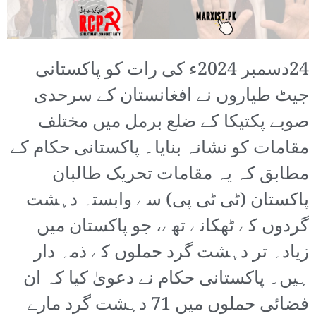
24دسمبر 2024ء کی رات کو پاکستانی
جیٹ طیاروں نے افغانستان کے سرحدی
صوبے پکتیکا کے ضلع برمل میں مختلف
مقامات کو نشانہ بنایا۔ پاکستانی حکام کے
مطابق کہ یہ مقامات تحریک طالبان
پاکستان (ٹی ٹی پی) سے وابستہ دہشت
گردوں کے ٹھکانے تھے، جو پاکستان میں
زیادہ تر دہشت گرد حملوں کے ذمہ دار
ہیں۔ پاکستانی حکام نے دعویٰ کیا کہ ان
فضائی حملوں میں 71 دہشت گرد مارے