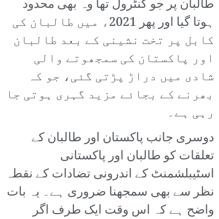
طالبان پر جو کنٹرول تھا وہ بھی محدود
ہوتا گیا اور پھر 2021ء میں طالبان کی
کابل پر تخت نشینی کے بعد طالبان
اور پاکستان کی سمجھوتے والی
شادی میں دراڑ پڑتی گئی، جو کہ
بھرنے کے بجائے مزید گہری ہوتی جا
رہی ہے۔
دوسری جانب پاکستان اور طالبان کے
تعلقات کو طالبان اور پاکستانی
اسٹیبلشمنٹ کے اندرونی تضادات کے نقطہ
نظر سے بھی سمجھنا ضروری ہے۔ یہ بات
واضح ہے کہ اس وقت ایک طرف اگر