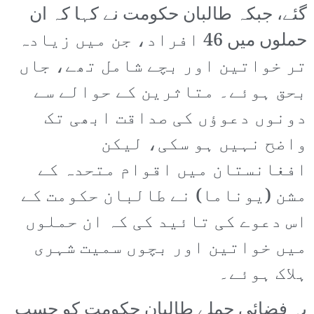
گئے، جبکہ طالبان حکومت نے کہا کہ ان
حملوں میں 46 افراد، جن میں زیادہ
تر خواتین اور بچے شامل تھے، جاں
بحق ہوئے۔ متاثرین کے حوالے سے
دونوں دعوؤں کی صداقت ابھی تک
واضح نہیں ہو سکی، لیکن
افغانستان میں اقوام متحدہ کے
مشن (یوناما) نے طالبان حکومت کے
اس دعوے کی تائید کی کہ ان حملوں
میں خواتین اور بچوں سمیت شہری
ہلاک ہوئے۔
یہ فضائی حملے طالبان حکومت کو حسب