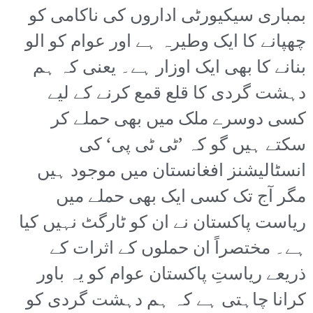
بمباری سیکیورٹی اداروں کی ناکامی کو
چھپانے کا ایک وطیرہ ہے اور عوام کو الو
بنانے کا بھی ایک اوزار ہے۔ یعنی کہ ہم
دہشت گردی کا قلع قمع کرنے کے لیے
کسی دوسرے ملک میں بھی حملے کر
سکتے ہیں گو کہ ’ٹی ٹی پی‘ کی
انسٹالیشنز افغانستان میں موجود ہیں
مگر آج تک کسی ایک بھی حملے میں
ریاست پاکستان نے ان کو ٹارگٹ نہیں کیا
ہے۔ مختصراً ان حملوں کے اثرات کے
ذریعے ریاستِ پاکستان عوام کو یہ باور
کرانا چاہتی ہے کہ ہم دہشت گردی کو