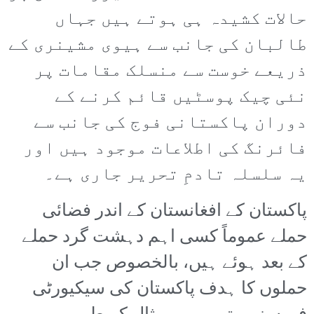
حالات کشیدہ ہی ہوتے ہیں جہاں
طالبان کی جانب سے ہیوی مشینری کے
ذریعے خوست سے منسلک مقامات پر
نئی چیک پوسٹیں قائم کرنے کے
دوران پاکستانی فوج کی جانب سے
فائرنگ کی اطلاعات موجود ہیں اور
یہ سلسلہ تادمِ تحریر جاری ہے۔
پاکستان کے افغانستان کے اندر فضائی
حملے عموماً کسی اہم دہشت گرد حملے
کے بعد ہوئے ہیں، بالخصوص جب ان
حملوں کا ہدف پاکستان کی سیکیورٹی