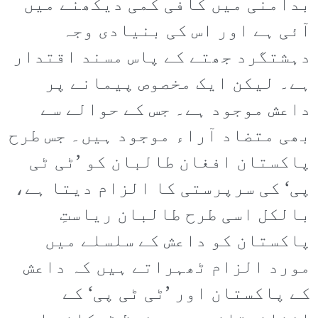
بدامنی میں کافی کمی دیکھنے میں
آئی ہے اور اس کی بنیادی وجہ
دہشتگرد جھتے کے پاس مسند اقتدار
ہے۔ لیکن ایک مخصوص پیمانے پر
داعش موجود ہے۔ جس کے حوالے سے
بھی متضاد آراء موجود ہیں۔ جس طرح
پاکستان افغان طالبان کو ’ٹی ٹی
پی‘ کی سرپرستی کا الزام دیتا ہے،
بالکل اسی طرح طالبان ریاستِ
پاکستان کو داعش کے سلسلے میں
مورد الزام ٹھہراتے ہیں کہ داعش
کے پاکستان اور ’ٹی ٹی پی‘ کے