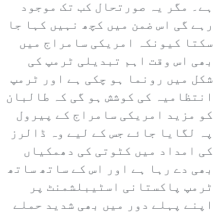
ہے۔ مگر یہ صورتحال کب تک موجود
رہے گی اس ضمن میں کچھ نہیں کہا جا
سکتا کیونکہ امریکی سامراج میں
بھی اس وقت اہم تبدیلی ٹرمپ کی
شکل میں رونما ہو چکی ہے اور ٹرمپ
انتظامیہ کی کوشش ہو گی کہ طالبان
کو مزید امریکی سامراج کے پیرول
پہ لگایا جائے جس کے لیے وہ ڈالرز
کی امداد میں کٹوتی کی دھمکیاں
بھی دے رہا ہے اور اس کے ساتھ ساتھ
ٹرمپ پاکستانی اسٹیبلشمنٹ پر
اپنے پہلے دور میں بھی شدید حملے