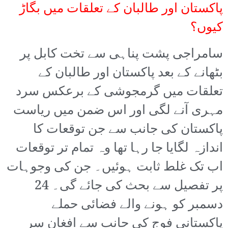
پاکستان اور طالبان کے تعلقات میں بگاڑ
کیوں؟
سامراجی پشت پناہی سے تخت کابل پر
بٹھانے کے بعد پاکستان اور طالبان کے
تعلقات میں گرمجوشی کے برعکس سرد
مہری آنے لگی اور اس ضمن میں ریاست
پاکستان کی جانب سے جن توقعات کا
اندازہ لگایا جا رہا تھا وہ تمام تر توقعات
اب تک غلط ثابت ہوئیں۔ جن کی وجوہات
پر تفصیل سے بحث کی جائے گی۔ 24
دسمبر کو ہونے والے فضائی حملے
پاکستانی فوج کی جانب سے افغان سر