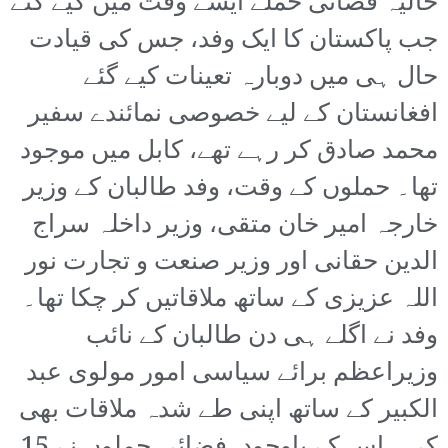
حالیہ فضائی حملے ایسے وقت میں کیے گئے
جب پاکستان کا ایک وفد، جس کی قیادت
حال ہی میں دوبارہ تعینات کیے گئے
افغانستان کے لیے خصوصی نمائندے سفیر
محمد صادق کر رہے تھے، کابل میں موجود
تھا۔ حملوں کے وقت، وفد طالبان کے وزیر
خارجہ امیر خان متقی، وزیر داخلہ سراج
الدین حقانی اور وزیر صنعت و تجارت نور
اللہ عزیزی کے ساتھ ملاقاتیں کر چکا تھا۔
وفد نے اگلے ہی دن طالبان کے نائب
وزیراعظم برائے سیاسی امور مولوی عبد
الکبیر کے ساتھ اپنی طے شدہ ملاقات بھی