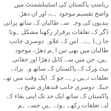
ریاستِ پاکستان کی اسٹیبلشمنٹ میں
واضح تقسیم موجود ہے، اور ان دھڑہ
بندیوں کی وجہ سے طالبان کے ساتھ پرانی
ڈگر کے تعلقات برقرار رکھنا مشکل ہوتا
جا رہا ہے۔ اس کے علاوہ دوسری جانب
طالبان میں بھی تین اہم دھڑے موجود
ہیں، جن میں سے کابل دھڑا اور حقانی
نیٹ ورک کے پاکستان کے ساتھ وہ پرانے
تعلقات نہیں رہے جو کہ ایک وقت میں تھے
جبکہ دوسری جانب قندھاری شیخ نے
پاکستان کے ساتھ ایک حد تک اپنی بقاء کے
لیے تعلقات رکھے ہوئے ہیں جسے ہم