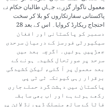
معمول ناگوار گزرے، جہاں طالبان حکام نے
پاکستانی سفارتکاروں کو بلا کر سخت
احتجاج ریکارڈ کروایا۔ اس کے بعد 28
دسمبر کو پاکستانی اور افغان
سیکیورٹی فورسز کے درمیان سرحدی
جھڑپیں ہوئیں۔ اگرچہ بعد میں
سرحد پر صورتحال کشیدہ ہونے کے
بعد معمول پر آ گئی، لیکن کشیدگی
برقرار رہی کیونکہ ٹی ٹی پی
پاکستان میں دہشت گرد حملے جاری
رکھے ہوئے ہے اور اب بھی سابقہ
فاٹا کے ساتھ منسلک ڈیورنڈ لائن پر