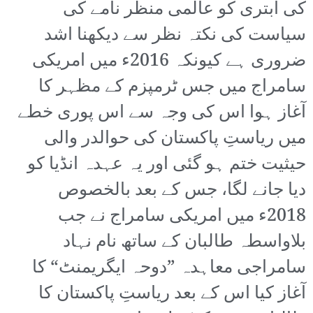
کی ابتری کو عالمی منظر نامے کی
سیاست کی نکتہ نظر سے دیکھنا اشد
ضروری ہے کیونکہ 2016ء میں امریکی
سامراج میں جس ٹرمپزم کے مظہر کا
آغاز ہوا اس کی وجہ سے اس پوری خطے
میں ریاستِ پاکستان کی حوالدر والی
حیثیت ختم ہو گئی اور یہ عہدہ انڈیا کو
دیا جانے لگا، جس کے بعد بالخصوص
2018ء میں امریکی سامراج نے جب
بلاواسطہ طالبان کے ساتھ نام نہاد
سامراجی معاہدہ ”دوحہ ایگریمنٹ“ کا
آغاز کیا اس کے بعد ریاستِ پاکستان کا