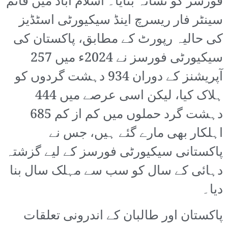
فورسز کو نشانہ بنایا۔ اسلام آباد میں قائم
سینٹر فار ریسرچ اینڈ سیکیورٹی اسٹڈیز
کی حالیہ رپورٹ کے مطابق، پاکستان کی
سیکیورٹی فورسز نے 2024ء میں 257
آپریشنز کے دوران 934 دہشت گردوں کو
ہلاک کیا، لیکن اسی عرصے میں 444
دہشت گرد حملوں میں کم از کم 685
اہلکار بھی مارے گئے ہیں، جس نے
پاکستانی سیکیورٹی فورسز کے لیے گزشتہ
دہائی کے سال کو سب سے مہلک سال بنا
دیا۔
پاکستان اور طالبان کے اندرونی تعلقات