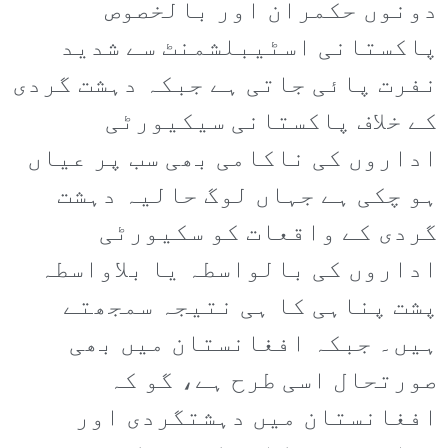
دونوں حکمران اور بالخصوص
پاکستانی اسٹیبلشمنٹ سے شدید
نفرت پائی جاتی ہے جبکہ دہشت گردی
کے خلاف پاکستانی سیکیورٹی
اداروں کی ناکامی بھی سب پر عیاں
ہو چکی ہے جہاں لوگ حالیہ دہشت
گردی کے واقعات کو سکیورٹی
اداروں کی بالواسطہ یا بلاواسطہ
پشت پناہی کا ہی نتیجہ سمجھتے
ہیں۔ جبکہ افغانستان میں بھی
صورتحال اسی طرح ہے، گو کہ
افغانستان میں دہشتگردی اور