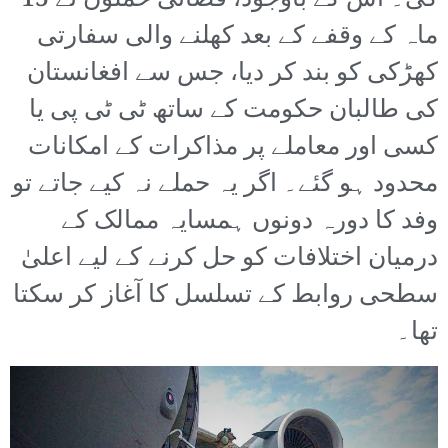
کی۔ اس کے باوجود، فضائی حملوں نے 15
ماہ کے وقفے کے بعد کھلنے والی سفارتی
کھڑکی کو بند کر دیا، جس سے افغانستان
کی طالبان حکومت کے ساتھ ٹی ٹی پی یا
کسی اور معاملے پر مذاکرات کے امکانات
محدود ہو گئے۔ اگر یہ حملے نہ کیے جاتے تو
وفد کا دورہ دونوں ہمسایہ ممالک کے
درمیان اختلافات کو حل کرنے کے لیے اعلیٰ
سطحی روابط کے تسلسل کا آغاز کر سکتا
تھا۔