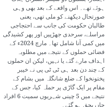
ہوئے تھے۔ اس واقعے کے بعد بھی وہی
صورتحال دیکھنے کو ملی تھی، یعنی
طالبان حکومت کی جانب سے احتجاجی
مراسلے، سرحدی جھڑپیں اور پھر کشیدگی
میں کمی آنا شامل تھا۔ مارچ 2024ء کے
فضائی حملوں کے نتیجے میں مطلوبہ
اہداف مارے گئے یا نہیں، لیکن ان حملوں
کے چند دن بعد ہی ٹی ٹی پی نے خیبر
پختونخوا کے ضلع شانگلہ میں بشام کے
مقام پر ایک گاڑی پر حملہ کیا، جس کے
نتیجے میں 5 چینی شہریوں سمیت 6 افراد
جاں بحق ہو گئے۔