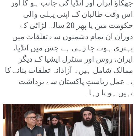
جھکاؤ ایران اور انڈیا کی جانب ہو گا اور
اس وقت طالبان کے اپنی پہلی والی
حکومت میں یا پھر 20 سالہ لڑائی کے
دوران ان تمام دشمنوں سے تعلقات میں
بہتری ہونے جا رہی ہے جس میں انڈیا،
ایران، روس اور سنٹرل ایشیا کے دیگر
ممالک شامل ہیں۔ آزادانہ تعلقات بنانے کا
یہ عمل ریاستِ پاکستان سے برداشت
نہیں ہو پا رہا۔