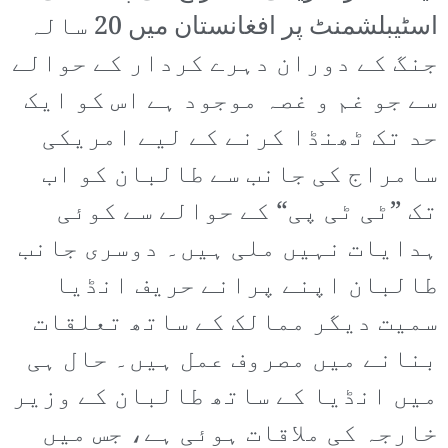
اسٹیبلشمنٹ پر افغانستان میں 20 سالہ
جنگ کے دوران دہرے کردار کے حوالے
سے جو غم و غصہ موجود ہے اس کو ایک
حد تک ٹھنڈا کرنے کے لیے امریکی
سامراج کی جانب سے طالبان کو اب
تک ”ٹی ٹی پی“ کے حوالے سے کوئی
ہدایات نہیں ملی ہیں۔ دوسری جانب
طالبان اپنے پرانے حریف انڈیا
سمیت دیگر ممالک کے ساتھ تعلقات
بنانے میں مصروف عمل ہیں۔ حال ہی
میں انڈیا کے ساتھ طالبان کے وزیر
خارجہ کی ملاقات ہوئی ہے، جس میں