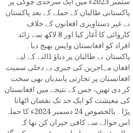
ستمبر 2023ء میں ایک سرحدی چوکی پر
پاکستانی طالبان کے حملے کے بعد پاکستان
نے غیر دستاویزی افغانوں کے خلاف
کاروائی کا آغاز کیا اور 8 لاکھ سے زائد
افراد کو افغانستان واپس بھیج دیا۔
پاکستان نے طالبان پر دباؤ ڈالنے کے لیے
افغان مہاجرین کی جبری بے دخلی سمیت
افغانستان پر تجارتی پابندیاں بھی سخت
کر دی تھیں، جس کے نتیجے میں افغانستان
کی معیشت کو ایک حد تک نقصان اٹھانا
پڑا۔ بالخصوص 24 دسمبر 2024ء کا حملہ
اس حوالے سے کافی حیران کن تھا کہ