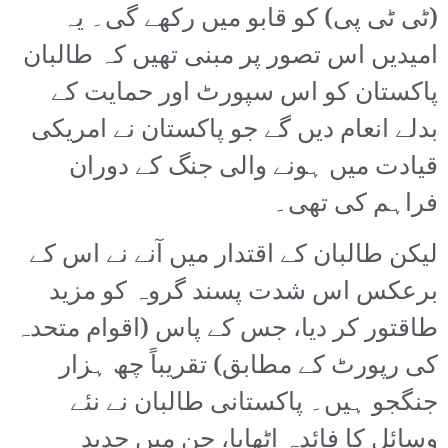
(ٹی ٹی پی) کو قابو میں رکھے گی۔ یہ
امیدیں اس تصور پر مبنی تھیں کہ طالبان
پاکستان کو اس سپورٹ اور حمایت کے
بدلے انعام دیں گے جو پاکستان نے امریکی
قیادت میں ہونے والی جنگ کے دوران
فراہم کی تھی۔
لیکن طالبان کے اقتدار میں آنے نے اس کے
برعکس اس شدت پسند گروہ کو مزید
طاقتور کر دیا، جس کے پاس (اقوام متحدہ
کی رپورٹ کے مطابق) تقریباً چھ ہزار
جنگجو ہیں۔ پاکستانی طالبان نے نئے
وسائل کا فائدہ اٹھایا، جن میں جدید