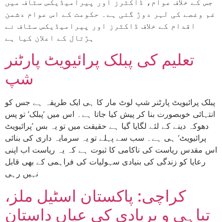
جس کے خلاف عوام، ڈاکٹرز اور پیرامیڈیکس سٹاف میں
غم وغصے کی لہر دوڑ گئی ہے۔ حکومت کے اس عوام دشمن
اقدام کے خلاف ڈاکٹرز اور پیرامیڈیکس سٹاف نے
ہڑتال کے اعلان کیا ہے
تعلیم کی پبلک پرائیویٹ پارٹنر
شپ
پبلک پرائیویٹ پارٹنر شپ لوٹ مار کا ہی ایک طریقہ ہے جس کو
انتہائی خوبصورت بنا کر پیش کیا جاتا ہے۔ اس میں ’پبلک‘ تو پس
دھوکہ دینے کے لئے لگایا گیا ہے حقیقت میں تو یہ بس ’پرائیویٹ
پرائیویٹ‘ ہی ہے۔ سب سے پہلے تو یہ سرمایہ داری کی بنائی
اس مقدس ریاست کی ناکامی کا ثبوت ہے کہ یہ ریاست اب اپنی
رعایا کو زندگی کی بنیادی سہولیات کی فراہمی کے بھی قابل
نہیں رہی
کراچی: پاکستان اسٹیل ملز،
تباہی و بربادی کی عیاں داستان