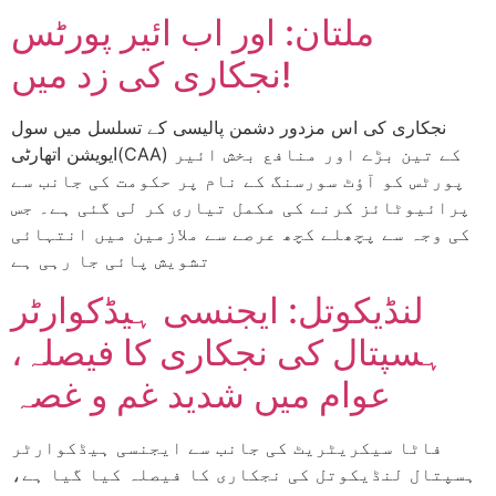
ملتان: اور اب ائیر پورٹس
نجکاری کی زد میں!
نجکاری کی اس مزدور دشمن پالیسی کے تسلسل میں سول
ایویشن اتھارٹی(CAA) کے تین بڑے اور منافع بخش ائیر
پورٹس کو آؤٹ سورسنگ کے نام پر حکومت کی جانب سے
پرائیوٹائز کرنے کی مکمل تیاری کر لی گئی ہے۔ جس
کی وجہ سے پچھلے کچھ عرصے سے ملازمین میں انتہائی
تشویش پائی جا رہی ہے
لنڈیکوتل: ایجنسی ہیڈکوارٹر
ہسپتال کی نجکاری کا فیصلہ،
عوام میں شدید غم و غصہ
فاٹا سیکریٹریٹ کی جانب سے ایجنسی ہیڈکوارٹر
ہسپتال لنڈیکوتل کی نجکاری کا فیصلہ کیا گیا ہے،