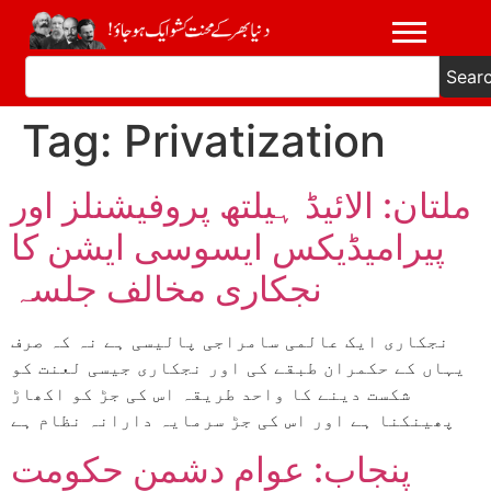
Sear
Tag:
Privatization
ملتان: الائیڈ ہیلتھ پروفیشنلز اور
پیرامیڈیکس ایسوسی ایشن کا
نجکاری مخالف جلسہ
نجکاری ایک عالمی سامراجی پالیسی ہے نہ کہ صرف
یہاں کے حکمران طبقے کی اور نجکاری جیسی لعنت کو
شکست دینے کا واحد طریقہ اس کی جڑ کو اکھاڑ
پھینکنا ہے اور اس کی جڑ سرمایہ دارانہ نظام ہے
پنجاب: عوام دشمن حکومت