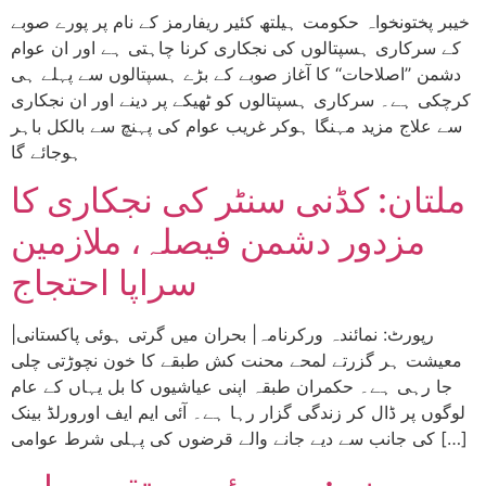
خیبر پختونخواہ حکومت ہیلتھ کئیر ریفارمز کے نام پر پورے صوبے
کے سرکاری ہسپتالوں کی نجکاری کرنا چاہتی ہے اور ان عوام
دشمن ’’اصلاحات‘‘ کا آغاز صوبے کے بڑے ہسپتالوں سے پہلے ہی
کرچکی ہے۔ سرکاری ہسپتالوں کو ٹھیکے پر دینے اور ان نجکاری
سے علاج مزید مہنگا ہوکر غریب عوام کی پہنچ سے بالکل باہر
ہوجائے گا
ملتان: کڈنی سنٹر کی نجکاری کا
مزدور دشمن فیصلہ، ملازمین
سراپا احتجاج
|رپورٹ: نمائندہ ورکرنامہ| بحران میں گرتی ہوئی پاکستانی
معیشت ہر گزرتے لمحے محنت کش طبقے کا خون نچوڑتی چلی
جا رہی ہے۔ حکمران طبقہ اپنی عیاشیوں کا بل یہاں کے عام
لوگوں پر ڈال کر زندگی گزار رہا ہے۔ آئی ایم ایف اورورلڈ بینک
کی جانب سے دیے جانے والے قرضوں کی پہلی شرط عوامی […]