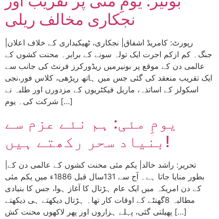
بونیر: یومِ مئی پر تقریب اور
نجکاری مخالف ریلی
|رپورٹ: کامریڈ اشفاق| نجکاری، ٹھیکیداری کے خلاف اعلان
جنگ۔ کم ازکم اجرت ایک تولہ سونے کے برابر۔ محنت کشوں کے
عالمی دن کے موقع پر بونیرمیں ریڈورکرز فرنٹ کی جانب سے
ایک تقریب منعقد کی گئی جس میں ہاتھ ریڑھی، کلاس فور،نجی
اسکولز کے اساتذہ، ماربل فیکٹریوں کے مزدورں اور طلبہ نے
شرکت کی۔ یوم […]
یومِ مئی: ہم نئے عزم سے
بنیاد سحر رکھتے ہیں!
|تحریر: راشد خالد| یکم مئی محنت کشوں کے عالمی دن کے
بطور منایا جاتا ہے۔ آج سے 131سال قبل 1886ء میں یکم مئی
کے دن امریکہ میں ایک عام ہڑتال کا آغاز ہوا، جس کا بنیادی
مطالبہ 8گھنٹے کے اوقات کار تھا۔ ہڑتال دیکھتے ہی دیکھتے
پھیلتی گئی، پہلے ہزاروں اور پھر لاکھوں محنت کش […]