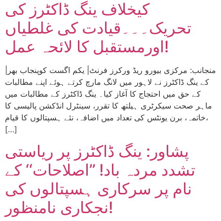
کیخلاف ینگ ڈاکٹرز کی
تحریک۔۔۔قیادت کی غلطیاں
اورمستقبل کا لائحہ عمل!
|منجانب: مرکزی بیورو ریڈ ورکرز فرنٹ| یکم اگست کوپنجاب بھر
کے ینگ ڈاکٹرز نے لاہور میں لانگ مارچ کرتے ہوئے اپنے مطالبات
کے حق میں احتجاج کا آغاز کیا۔ ینگ ڈاکٹرز کے مطالبات میں
ماہر صحت سیکرٹری ہیلتھ کا تقرر، سینٹرل انڈکشن پالیسی کا
خاتمہ، برن یونٹس کی تعداد میں اضافہ، نئے ہسپتالوں کا قیام،
[…]
پشاور: ینگ ڈاکٹرز پر ریاستی
تشدد مردہ باد! ’’اصلاحات‘‘ کے
نام پر سرکاری ہسپتالوں کی
نجکاری نامنظور!