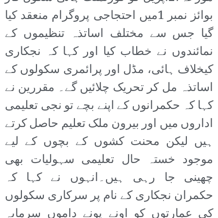
بوائز نمبر 1میں احتجاجی پروگرام منعقد کیا
گیا جس سے مختلف اساتذہ تنظیموں کے
نمائندوں نے خطاب کیا اور کہا کہ نجکاری
کیخلاف ہائی، مڈل اور پرائمری سکولوں کے
اساتذہ مل کر تحریک چلائیں گے۔ مقررین نے
کہا کہ حکمرانوں کے اپنے بچے تو نجی تعلیمی
اداروں میں اور بیرون ملک تعلیم حاصل کرتے
ہیں لیکن محنت کشوں کے بچوں کے لیے
موجود خستہ حال تعلیمی سہولیات بھی
چھینی جا رہی ہیں۔انہوں نے کہا کہ
حکمران نجکاری کے نام پر سرکاری سکولوں
کی عمارتوں کو اونے پونے داموں سرمایہ