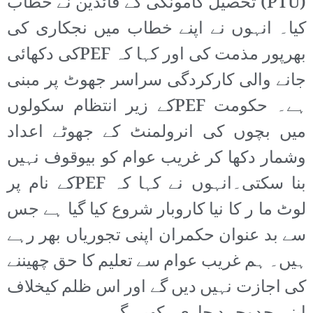
(PTU) تحصیل کامونکی کے قائدین نے خطاب
کیا۔ انہوں نے اپنے خطاب میں نجکاری کی
بھرپور مذمت کی اور کہا کہ PEFکی دکھائی
جانے والی کارکردگی سراسر جھوٹ پر مبنی
ہے۔ حکومت PEFکے زیر انتظام سکولوں
میں بچوں کی انرولمنٹ کے جھوٹے اعداد
وشمار دکھا کر غریب عوام کو بیوقوف نہیں
بنا سکتی۔انہوں نے کہا کہ PEFکے نام پر
لوٹ ما ر کا نیا کاروبار شروع کیا گیا ہے جس
سے بد عنوان حکمران اپنی تجوریاں بھر رہے
ہیں۔ ہم غریب عوام سے تعلیم کا حق چھیننے
کی اجازت نہیں دیں گے اور اس ظلم کیخلاف