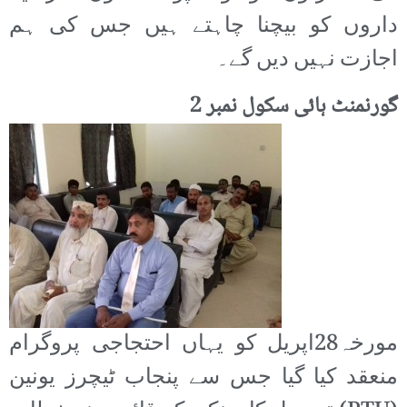
داروں کو بیچنا چاہتے ہیں جس کی ہم
اجازت نہیں دیں گے۔
گورنمنٹ ہائی سکول نمبر 2
مورخہ28اپریل کو یہاں احتجاجی پروگرام
منعقد کیا گیا جس سے پنجاب ٹیچرز یونین