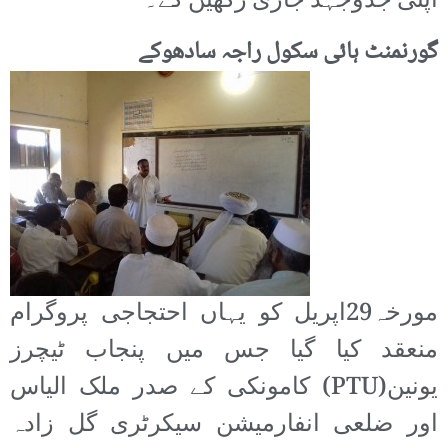
اپنی جدوجہد جاری رکھیں گے۔
گورنمنٹ ہائی سکول راجہ سادھوکے
مورخہ29اپریل کو یہاں احتجاجی پروگرام
منعقد کیا گیا جس میں پنجاب ٹیچرز
یونین(PTU) کامونکی کے صدر ملک الیاس
اور ضلعی انفارمیشن سیکرٹری گل زادہ