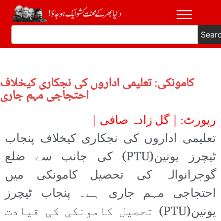
Sear
کامونکی: تعلیمی اداروں کی نجکاری کیخلاف
احتجاجی مہم جاری
رپورٹ: | گل زادہ صافی |
تعلیمی اداروں کی نجکاری کیخلاف پنجاب
ٹیچرز یونین(PTU) کی جانب سے ضلع
گوجرانوالہ کی تحصیل کامونکی میں
احتجاجی مہم جاری ہے۔ پنجاب ٹیچرز
یونین(PTU) تحصیل کامونکی کی قیادت