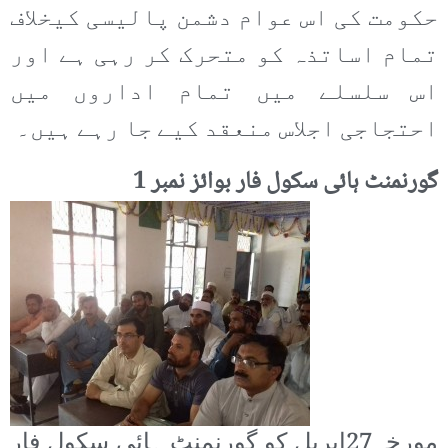
حکومت کی اس عوام دشمن پالیسی کیخلاف
تمام اساتذہ کو متحرک کر رہی ہے اور
اس سلسلے میں تمام اداروں میں
احتجاجی اجلاس منعقد کیے جا رہے ہیں۔
گورنمنٹ ہائی سکول فار بوائز نمبر 1
مورخہ27اپریل کو گورنمنٹ ہائی سکول فار