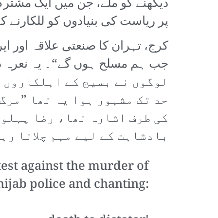
دیکھنے کو ملے، جن میں ایک مشترک
پر ریاست کی بنیادوں کو للکارنے ک
کرج، تہران کا صنعتی علاقہ اور ایر
لوگوں نے بسیج کے اہلکاروں ک
حد تک مشہور ہوا یہ تھا ”مرگ
کی طرف اشارہ تھا، رضا پہلوی
بادشاہت کے لیے مہم چلاتا رہ
est against the murder of
ijab police and chanting: