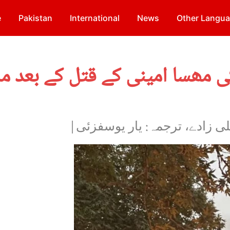
e
Pakistan
International
News
Other Langu
ی مھسا امینی کے قتل کے بعد مل
لی زادے، ترجمہ: یار یوسفزئی|