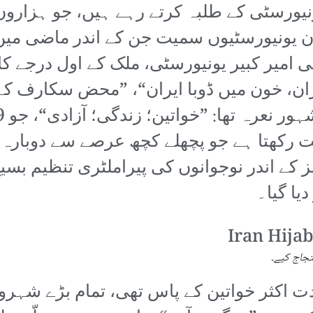
یورسٹی کے طلبہ کرتے رہے ہیں، جو ہزاروں 
ان یونیورسٹیوں سمیت جن کے اندر ماضی 
 امیر کبیر یونیورسٹی، ملک کے اول درجے کا ت
ران، خون میں ڈوبا ایران“، ”محض سکارف کے ل
 رکھتا ہے جو پچھلے کچھ عرصے سے دوبارہ لگ
 کے اندر نوجوانوں کی پیراملٹری تنظیم بسی
یا گیا۔
تجاج کیے۔
دت اکثر خواتین کے پاس تھی، تمام بڑے شہر