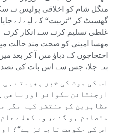
منگل شام کو اخلاقی پولیس نے سک
گھسیٹ کر ”تربیت“ کے لیے لے جایا
غلطی تسلیم کرنے سے انکار کرتے
مھسا امینی کو صحت مند حالت میں 
احتجاجوں کے دباؤ میں آ کر بعد 
پتہ چلا، جس سے اس بات کی تصد
اس کی موت کی خبر پھیلتے ہی 
ارجنٹائن سکوائر اور ساعی پا
مظاہرین کو منتشر کیا مگر مظ
متصادم ہو گئے، وہ کھلے عام 
اس کی حکومت ناجائز ہے“؛ او