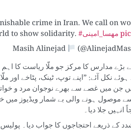
unishable crime in Iran. We call on
pi
#مهسا_امینی
ld to show solidarity.
(@AlinejadMas
 بڑے مدارس کا مرکز جو ملّا ریاست کا اہم گ
وئے نکل آئے: ”اپنے توپ، ٹینک، پٹاخے اور مل
جن میں غصے سے بھرے نوجوان مرد و خواتین 
سے موصول ہونے والی بے شمار ویڈیوز میں خوا
 انہیں جلا دیا۔