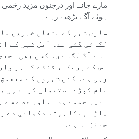
مارے جانے اور درجنوں مزید زخمی
ہوئے آگے بڑھتے رہے۔
ساری شہر کے متعلق خبریں ملی
لگائی گئی ہے۔ آمل شہر کے ان
اسے آگ لگا دی۔ کسی بھی احتج
اس کے برعکس، ڈنڈے کا ہر وار
رہی ہے۔ کئی شہروں کے متعلق 
عام کپڑے استعمال کرنے پر مج
اوپر حملے ہوتے اور غصے سے ب
پلڑا ہلکا ہوتا دکھائی دے رہ
خوفزدہ ہے۔