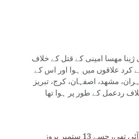
 ژینا مھسا امینی کے قتل کے خلاف
کے کرد علاقوں میں ہوا اور اس کے
گئے، جن میں تہران، مشھد، اصفہان، کرج، تبریز
ف ردعمل کے طور پر ہوا تھا
مھسا کا تعلق بنیادی طور پر سقز شہر سے تھا اور وہ تہران میں گھومنے پھرنے آئی تھی، جسے 13 ستمبر بروز