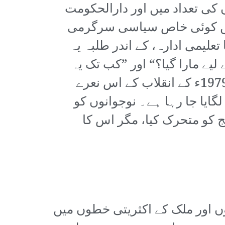
کی تعداد میں اور دارالحکومت
میں کوئی خاص سیاسی سرگرمی
علیمی ادارہ، کے اندر طلبہ یہ
یے مارا گیا؟“ اور ”کب تک یہ
ذلت؟“۔ مظاہروں میں ایک اور مشہور نعرہ تھا: ”خواتین؛ زندگی؛ آزادی“، جو 1979ء کے انقلاب کے اس نعرے
ایا جا رہا ہے۔ نوجوانوں کو
ج کو متحرک کیا، مگر اس کا
وں اور ملک کے اکثریتی خطوں میں