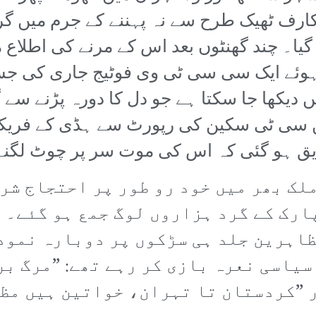
ارف ٹھیک طرح سے نہ پہننے کے جرم میں گر
 گیا۔ چند گھنٹوں بعد اس کے مرنے کی اطلا
 ہوئے ایک سی سی ٹی وی فوٹیج جاری کی جس
دیکھا جا سکتا ہے جو دل کا دورہ پڑنے سے گ
میں سی ٹی سکین کی رپورٹ سے ہڈی کے فریک
یق ہو گئی کہ اس کی موت سر پر چوٹ لگن
ملک بھر میں خود رو طور پر احتجاج شر
رک کے گرد ہزاروں لوگ جمع ہو گئے۔ پ
اہرین جلد ہی سڑکوں پر دوبارہ نمود
سیاسی نعرہ بازی کر رہے تھے: ”مرگ بر
ر ”کردستان تا تہران، خواتین ہیں مظ