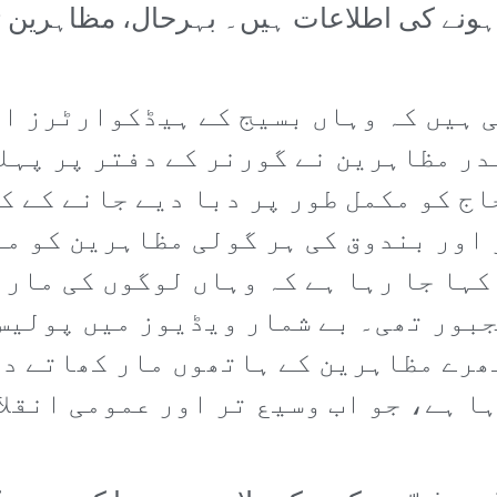
 ہونے کی اطلاعات ہیں۔ بہرحال، مظاہرین ث
 ہیں کہ وہاں بسیج کے ہیڈکوارٹرز او
در مظاہرین نے گورنر کے دفتر پر پہلے
اج کو مکمل طور پر دبا دیے جانے کے ک
 اور بندوق کی ہر گولی مظاہرین کو م
کہا جا رہا ہے کہ وہاں لوگوں کی مار 
بور تھی۔ بے شمار ویڈیوز میں پولیس
ھرے مظاہرین کے ہاتھوں مار کھاتے دی
ا ہے، جو اب وسیع تر اور عمومی انقلا