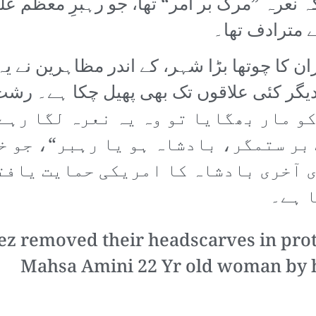
ہ نعرہ ”مرگ بر آمر“ تھا، جو رہبرِ معظّم 
ے مترادف تھا۔
ان کا چوتھا بڑا شہر، کے اندر مظاہرین نے یہ
و مار بھگایا تو وہ یہ نعرہ لگا رہے 
 بر ستمگر، بادشاہ ہو یا رہبر“، جو 
 آخری بادشاہ کا امریکی حمایت یافت
ا ہے۔
z removed their headscarves in prot
Mahsa Amini 22 Yr old woman by h