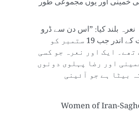
علی خمینی اور یوں مجموعی طور
 نعرہ بلند کیا: ”اس دن سے ڈرو
جب ہم مسلح ہوں گے“۔ یہ نعرہ دیگر کئی علاقوں تک بھی پھیل چکا ہے۔ رشت کے اندر جب 19 ستمبر کو
تھے۔ ایک اور نعرہ جو کسی
خمینی اور رضا پہلوی دونوں
ہ بیٹا ہے جو آئینی
Women of Iran-Saghe