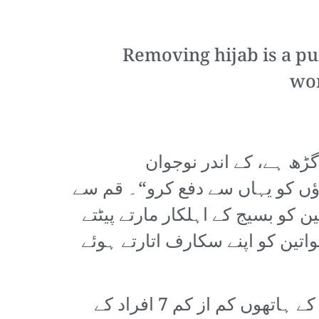
Removing hijab is a p
wor
ڑھ ہے، کے اندر نوجوان
ّاؤں کو یہاں سے دفع کرو“۔ قم سے
کو بسیج کے اہلکار مارتے پیٹتے
تین کو اپنے سکارف اتارتے ہوئے
ریاست کی سیکورٹی فورسز نے تشدد کے ذریعے احتجاجوں کا جواب دیا۔ پولیس کے ہاتھوں کم از کم 7 افراد کے