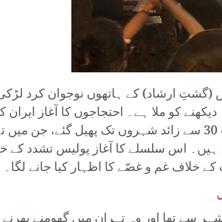
یس (گشتِ ارشاد) کے ہاتھوں نوجوان کرد لڑکی
دیکھنے کو ملا ہے۔ احتجاجوں کا آغاز ایران 
بعد وہ ملک کے بڑے شہروں سمیت 30 سے زائد شہروں تک پھیل 
ہیں۔ اس سلسلے کا آغاز پولیس تشدد کے خلا
 خلاف غم و غصّے کا اظہار کیا جانے لگا۔
ں