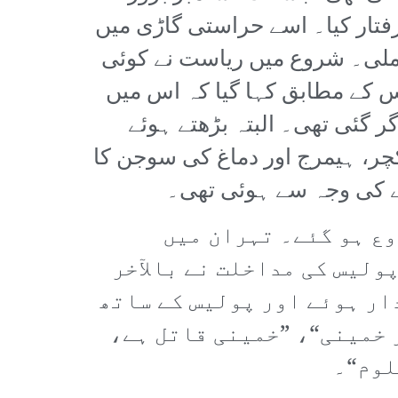
فتار کیا۔ اسے حراستی گاڑی میں
ع ملی۔ شروع میں ریاست نے کوئی
 کے مطابق کہا گیا کہ اس میں
ر گئی تھی۔ البتہ بڑھتے ہوئے
چر، ہیمرج اور دماغ کی سوجن کا
ے کی وجہ سے ہوئی تھی۔
وع ہو گئے۔ تہران میں
ولیس کی مداخلت نے بالآخر
ار ہوئے اور پولیس کے ساتھ
 خمینی“، ”خمینی قاتل ہے،
لوم“۔