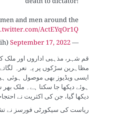
death to dictator!
 women and men around the
c.twitter.com/ActEYqOr1Q
ih)
September 17, 2022
— Masih Alinejad
قم شہر، مذہبی اداروں اور ملک کے
مظاہرین سڑکوں پر یہ نعرہ لگاتے ہ
ایسی ویڈیوز بھی موصول ہوئی ہیں 
ہوئے دیکھا جا سکتا ہے۔ ملک بھر 
دیکھا گیا، جن کی اکثریت نے احتجاجاً