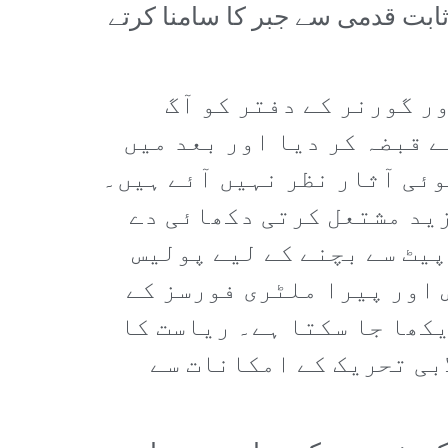
ابت قدمی سے جبر کا سامنا کرتے
ر گورنر کے دفتر کو آگ
 قبضہ کر دیا اور بعد میں
وئی آثار نظر نہیں آئے ہیں۔
زید مشتعل کرتی دکھائی دے
پیٹ سے بچنے کے لیے پولیس
 اور پیرا ملٹری فورسز کے
کھا جا سکتا ہے۔ ریاست کا
بی تحریک کے امکانات سے