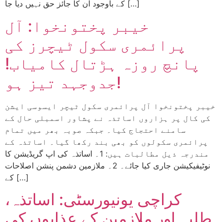
کے باوجود ان کا جائز حق نہیں دیا جا […]
خیبر پختونخوا: آل
پرائمری سکول ٹیچرز کی
پانچ روزہ ہڑتال کامیاب!
جدوجہد تیز ہو!
خیبر پختونخوا آل پرائمری سکول ٹیچر ایسوسی ایشن
کی کال پر ہزاروں اساتذہ نے پشاور اسمبلی حال کے
سامنے احتجاج کیا۔ جبکہ صوبہ بھر میں تمام
پرائمری سکولوں کو بھی بند رکھا گیا۔ اساتذہ کے
مندرجہ ذیل مطالبات ہیں: 1۔ اساتذہ کی اپ گریڈیشن کا
نوٹیفیکیشن جاری کیا جائے۔ 2۔ ملازمین دشمن پنشن اصلاحات
کے […]
کراچی یونیورسٹی: اساتذہ،
طلبہ اور ملازمین کے عذابوں کی