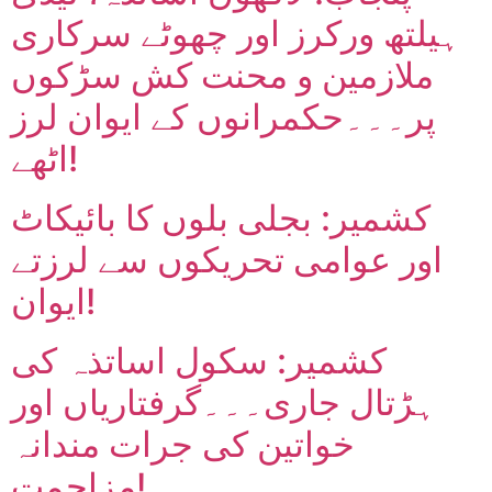
ہیلتھ ورکرز اور چھوٹے سرکاری
ملازمین و محنت کش سڑکوں
پر۔۔۔حکمرانوں کے ایوان لرز
اٹھے!
کشمیر: بجلی بلوں کا بائیکاٹ
اور عوامی تحریکوں سے لرزتے
ایوان!
کشمیر: سکول اساتذہ کی
ہڑتال جاری۔۔۔گرفتاریاں اور
خواتین کی جرات مندانہ
مزاحمت!