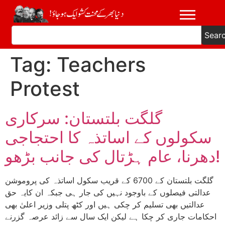
Sear
Tag:
Teachers
Protest
گلگت بلتستان: سرکاری
سکولوں کے اساتذہ کا احتجاجی
دھرنا، عام ہڑتال کی جانب بڑھو!
گلگت بلتستان کے 6700 کے قریب سکول اساتذہ کی پروموشن
عدالتی فیصلوں کے باوجود نہیں کی جار ہی جبکہ ان کایہ حق
عدالتیں بھی تسلیم کر چکی ہیں اور کٹھ پتلی وزیر اعلیٰ بھی
احکامات جاری کر چکا ہے لیکن ایک سال سے زائد عرصہ گزرنے