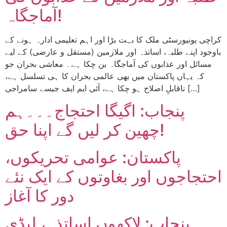
آماجگاہ!
کراچی یونیورسٹی ملک کا بہت بڑا اور اہم تعلیمی ادارہ ہونے کے
باوجود اپنے طلبہ، اساتذہ اور ملازمین (مستقل و عارضی) کے لیے
مسائل اور عذابوں کی آماجگاہ بن چکا ہے۔ معاشی بحران جو
کہ یہاں پاکستان میں بھی عالمی بحران کا ہی تسلسل ہے،
ناقابلِ اصلاح ہو چکا ہے، آئی ایم ایف جیسے سامراجی […]
پنجاب: اگیگا احتجاج۔۔۔ہم
چھین کر لیں گے اپنا حق!
پاکستان: عوامی تحریکوں،
احتجاجوں اور بغاوتوں کے ایک نئے
دور کا آغاز
پنجاب: لاکھوں اساتذہ، لیڈی