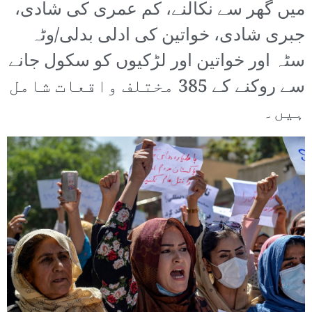
میں گھر سے نکالنے، کم عمری کی شادی،
جبری شادی، خواتین کی ادلی بدلی/وٹہ
سٹہ اور خواتین اور لڑکیوں کو سکول جانے
سے روکنے کے 385 مختلف واقعات شامل
ہیں۔