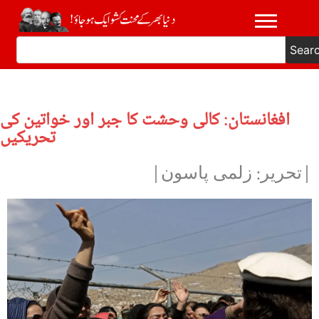
Sear
افغانستان: کالی وحشت کا جبر اور خواتین کی
تحریکیں
|تحریر: زلمی پاسون|