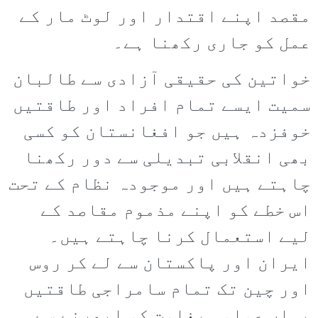
مقصد اپنے اقتدار اور لوٹ مار کے
عمل کو جاری رکھنا ہے۔
خواتین کی حقیقی آزادی سے طالبان
سمیت ایسے تمام افراد اور طاقتیں
خوفزدہ ہیں جو افغانستان کو کسی
بھی انقلابی تبدیلی سے دور رکھنا
چاہتے ہیں اور موجودہ نظام کے تحت
اس خطے کو اپنے مذموم مقاصد کے
لیے استعمال کرنا چاہتے ہیں۔
ایران اور پاکستان سے لے کر روس
اور چین تک تمام سامراجی طاقتیں
یہاں عوامی بغاوت کو ابھرنے سے