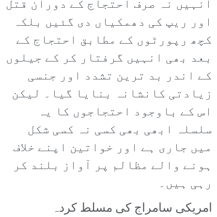
انہیں نہ صرف احتجاج کے دوران قتل
اور ریپ کی دھمکیاں دی گئیں بلکہ
کچھ رپورٹوں کے مطابق احتجاج کے
بعد بھی انہیں گرفتار کر کے جیلوں
کے اندر بد ترین تشدد اور جنسی
زیادتی کانشانہ بنایا گیا۔ لیکن
اس کے باوجود احتجاجوں کا یہ
سلسلہ ابھی بھی کسی نہ کسی شکل
میں جاری ہے اور خواتین اپنے خلاف
ہونے والے مظالم پر آواز بلند کر
رہی ہیں۔
امریکی سامراج کی مسلط کردہ