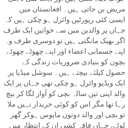
مریض بن جاتی ہیں۔ افغانستان میں
ایسی کئی رپورٹیں وائرل ہو چکی ہیں کہ
جہاں پر والدین میں سے خواتین ایک طرف
اگر بھیک مانگتی ہیں تو دوسری طرف وہ
اپنے جسمانی اعضاء اور اپنے چھوٹے چھوٹے
بچوں کو بنیادی ضروریات زندگی کے
حصول کیلئے بیچتے ہیں۔ سوشل میڈیا پر
ایک ویڈیو وائرل ہو چکی تھی جہاں پر ایک
والد اپنی تین سالہ بچی کو آواز لگا کر بیچ
رہا تھا مگر اس کو کوئی خریدار نہیں ملا
تو بچی اور والد دونوں مایوس ہوکر گھر
لوٹے، جہاں فاقہ کشی ان کے انتظار میں