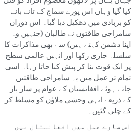
جہاں یہاں پر لاکھوں معصوم افراد کو قتل
کیا گیا وہاں اس پورے سماج کے تانے بانے
کو بربادی میں دھکیل دیا گیا۔ اس دوران
سامراجی طاقتوں نے طالبان (جنہیں وہ
اپنا دشمن کہتے ہیں) سے بھی مذاکرات کا
سلسلہ جاری رکھا اور انہیں عالمی سطح
پر ایک قوت بنا کر پیش کیا جاتا رہا۔ اسی
تمام تر عمل میں یہ سامراجی طاقتیں
جاتے ہوئے افغانستان کے عوام پر ساز باز
کے ذریعے انہی وحشی ملاؤں کو مسلط کر
کے چلی گئیں۔
اس سارے عمل میں افغانستان میں