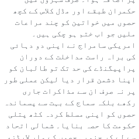
پر اضافہ ہوا۔ صرف شہروں میں
حکمران طبقے اور مڈل کلاس کے کچھ
حصوں میں خواتین کو چند مراعات
ملیں جو اب ختم ہو چکی ہیں۔
امریکی سامراج نے اپنی دو دہائی
کی براہ راست مداخلت کے دوران
پراپیگنڈے کی حد تک تو طالبان کو
اپنا دشمن قرار دیا لیکن عملی طور
پر نہ صرف ان سے مذاکرات جاری
رکھے بلکہ سماج کے بہت سے پسماندہ
حصوں کو اپنی مسلط کردہ کٹھ پتلی
حکومت کا حصہ بنایا۔ شمالی اتحاد
سے لے کر جنوبی حصوں کے وار لارڈز،