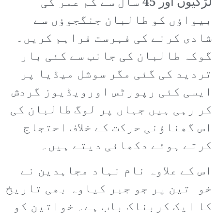
لڑکیوں اور 45 سال سے کم عمر کی
بیواؤں کو طالبان جنگجوؤں سے
شادی کرنے کی فہرست فراہم کریں۔
گوکہ طالبان کی جانب سے کئی بار
تردید کی گئی مگر سوشل میڈیا پر
ایسی کئی رپورٹس اورویڈیوز گردش
کر رہی ہیں جہاں پر لوگ طالبان کی
اس گھناؤنی حرکت کے خلاف احتجاج
کرتے ہوئے دکھائی دیتے ہیں۔
اس کے علاوہ نام نہاد مجاہدین نے
خواتین پر جو جبر کیاوہ بھی تاریخ
کا ایک کربناک باب ہے۔ خواتین کو