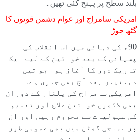
بلند سطح پر پہنچ گئی تھیں۔
امریکی سامراج اور عوام دشمن قوتوں کا
گٹھ جوڑ
90ء کی دہائی میں اس انقلاب کی
پسپائی کے بعد خواتین کے لیے ایک
تاریک دور کا آغاز ہوا جو تین
دہائیاں بعد آج بھی جاری ہے۔
امریکی سامراج کی یلغار کے دوران
بھی لاکھوں خواتین علاج اور تعلیم
کی سہولیات سے محروم رہیں اور ان
پر سماجی گھٹن میں بھی عمومی طور