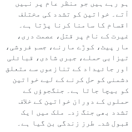
ہو رہے ہیں جو منظر عام پر نہیں
آتے۔ خواتین کو تشدد کی مختلف
اقسام کا سامنا کرنا پڑتا ہے۔
غیرت کے نام پر قتل، عصمت دری،
مار پیٹ، کوڑے مارنے، جسم فروشی،
تیزابی حملے، جبری شادی، قبائلی
اور جائیداد کے تنازعوں سے متعلق
دشمنی کو حل کرنے کے لیے خواتین
کو بیچا جاتا ہے۔ جنگجوؤں کے
حملوں کے دوران خواتین کے خلاف
تشدد بھی جنگ زدہ ملک میں ایک
قبول شدہ طرز زندگی بن گیا ہے۔