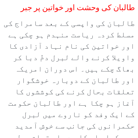
طالبان کی وحشت اور خواتین پر جبر
طالبان کی واپسی کے بعد سامراج کی
مسلط کردہ ریاست منہدم ہو چکی ہے
اور خواتین کی نام نہاد آزادی کا
واویلا کرنے والے لبرل دمُ دبا کر
بھاگ چکے ہیں۔ اس دوران امریکہ
اور طالبان کے دوبارہ خوشگوار
تعلقات بحال کرنے کی کوششوں کا
آغاز ہو چکا ہے اور طالبان حکومت
کے ایک وفد کو ناروے میں لبرل
حکمرانوں کی جانب سے خوش آمدید