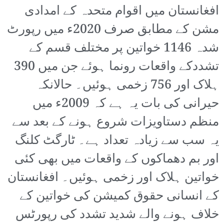
افغانستان میں اقوام متحدہ کے امدادی
مشن کے مطابق صرف 2020ء میں رپورٹ
شدہ 1146 خواتین پر مختلف قسم کے
تشددکے واقعات رونما ہوئے جن میں 390
ہلاک اور 756 زخمی ہوئیں۔ حالانکہ
حیرانی کی بات یہ ہے کہ 2009ء میں
منظم دستاویزات شروع ہونے کے بعد سے
یہ سب سے زیادہ تعداد ہے۔ ٹارگٹ کلنگ
اور بم دھماکوں کے واقعات میں بھی کئی
خواتین ہلاک اور زخمی ہوئیں۔ افغانستان
کے انسانی حقوق کمیشن کی خواتین کے
خلاف ہونے والے شدید تشدد کی رپورٹس