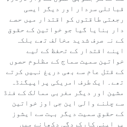
قبائلی سردار اور دیگر ایسی
رجعتی طاقتوں کو اقتدار میں حصے
دار بنایا گیا جو خواتین کے حقوق
کے نہ صرف شدید مخالف تھے بلکہ
اپنے اقتدار کے تحفظ کے لیے
خواتین سمیت سماج کے مظلوم حصوں
کے قتل عام سے بھی دریغ نہیں کرتے
تھے۔ ایک طرف امریکی پراپیگنڈہ
مشین اور دیگر مغربی ممالک کے فنڈ
سے چلنے والی این جی اوز خواتین
کے حقوق سمیت دیگر بہت سے ایشوز
پر اپنی کارکردگی دکھانے میں