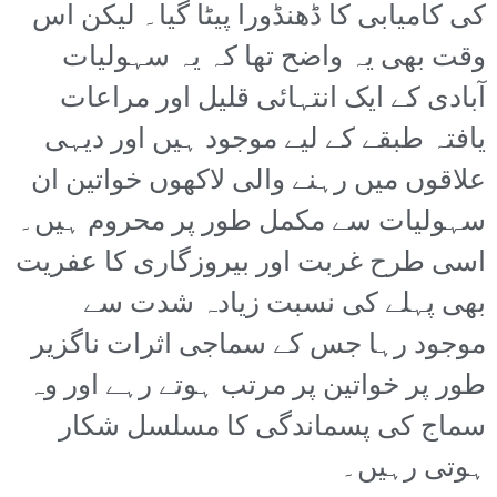
کی کامیابی کا ڈھنڈورا پیٹا گیا۔ لیکن اس
وقت بھی یہ واضح تھا کہ یہ سہولیات
آبادی کے ایک انتہائی قلیل اور مراعات
یافتہ طبقے کے لیے موجود ہیں اور دیہی
علاقوں میں رہنے والی لاکھوں خواتین ان
سہولیات سے مکمل طور پر محروم ہیں۔
اسی طرح غربت اور بیروزگاری کا عفریت
بھی پہلے کی نسبت زیادہ شدت سے
موجود رہا جس کے سماجی اثرات ناگزیر
طور پر خواتین پر مرتب ہوتے رہے اور وہ
سماج کی پسماندگی کا مسلسل شکار
ہوتی رہیں۔