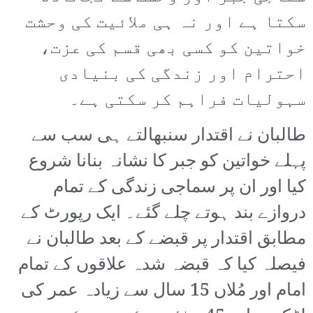
سکتا ہے اور نہ ہی ملائیت کی وحشت
خواتین کو کسی بھی قسم کی عزت،
احترام اور زندگی کی بنیادی
سہولیات فراہم کر سکتی ہے۔
طالبان نے اقتدار سنبھالتے ہی سب سے
پہلے خواتین کو جبر کا نشانہ بنانا شروع
کیا اور ان پر سماجی زندگی کے تمام
دروازے بند ہوتے چلے گئے۔ ایک رپورٹ کے
مطابق اقتدار پر قبضے کے بعد طالبان نے
فیصلہ کیا کہ قبضہ شدہ علاقوں کے تمام
امام اور مُلاں 15 سال سے زیادہ عمر کی