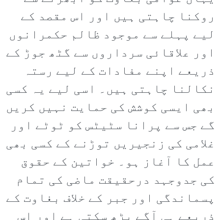
روکنا چاہتی ہیں اور اس مقصد کے
لیے پہلے سے موجود ظالم حکمرانوں
اور علاقائی سرداروں سے گٹھ جوڑ کے
ذریعے اپنے مفادات کے لیے رستہ
نکالنا چاہتی ہیں۔ اسی لیے یہ کسی
بھی ایسی کوشش کی حمایت نہیں کریں
گے جس سے پرانا سٹیٹس کو ٹوٹے اور
غلامی کی زنجیریں توڑنے کے کسی بھی
عمل کا آغاز ہو۔ خواتین کے حقوق
کی جدوجہد درحقیقت ماضی کی تمام
پسماندگی اور جبر کے خلاف بغاوت کے
ذریعے ہی آگے بڑھ سکتی ہے اور اس