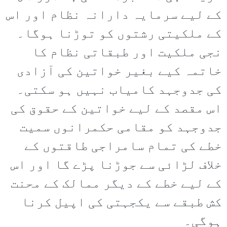
کے لیے سرمایہ دارانہ نظام اور اس
کے ملکیتی رشتوں کو توڑنا ہوگا۔
نجی ملکیت اور طبقاتی نظام کا
خاتمہ کیے بغیر خواتین کی آزادی
کی جدوجہد کامیاب نہیں ہو سکتی۔
اس مقصد کے لیے خواتین کے حقوق کی
جدوجہد کو مقامی حکمرانوں سمیت
خطے کی تمام سامراجی طاقتوں کے
خلاف لڑائی سے جوڑنا پڑے گا اور اس
کے لیے خطے کے دیگر ممالک کے محنت
کش طبقے سے یکجہتی کی اپیل کرنا
ہوگی۔