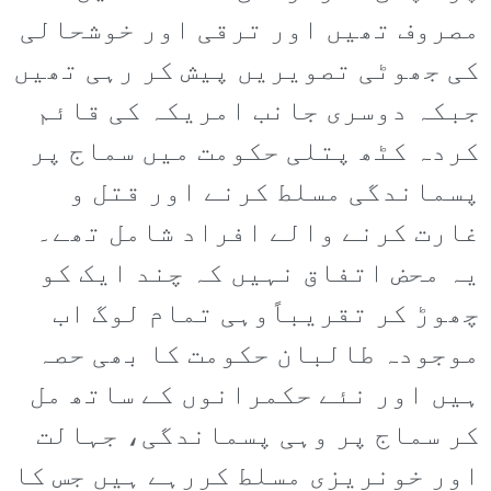
مصروف تھیں اور ترقی اور خوشحالی
کی جھوٹی تصویریں پیش کر رہی تھیں
جبکہ دوسری جانب امریکہ کی قائم
کردہ کٹھ پتلی حکومت میں سماج پر
پسماندگی مسلط کرنے اور قتل و
غارت کرنے والے افراد شامل تھے۔
یہ محض اتفاق نہیں کہ چند ایک کو
چھوڑ کر تقریباًوہی تمام لوگ اب
موجودہ طالبان حکومت کا بھی حصہ
ہیں اور نئے حکمرانوں کے ساتھ مل
کر سماج پر وہی پسماندگی، جہالت
اور خونریزی مسلط کررہے ہیں جس کا