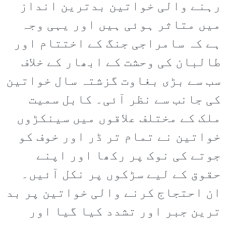
رہنے والی خواتین بدترین انداز
میں متاثر ہوئی ہیں اور یہی وجہ
ہے کہ سامراجی جنگ کے اختتام اور
طالبان کی وحشت کے ابھار کے خلاف
سب سے بڑی بغاوت گزشتہ سال خواتین
کی جانب سے نظر آئی۔ کابل سمیت
ملک کے مختلف علاقوں میں سینکڑوں
خواتین نے تمام تر ڈر اور خوف کو
جوتے کی نوک پر رکھا اور اپنے
حقوق کے لیے سڑکوں پر نکل آئیں۔
ان احتجاج کرنے والی خواتین پر بد
ترین جبر اور تشدد کیا گیا اور