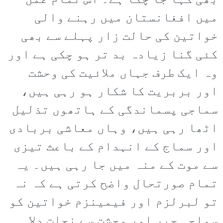
بھی کہا جا چکا ہے۔ اس تمام عمل
میں افغانستان میں رہنے والی
خواتین کی حالت زار پہلے سے بھی
کئی گنا زیادہ بد تر ہو چکی ہے اور
وہ ایک طرف جہاں ملائیت کی وحشت
اور بربریت کا شکار ہو رہی ہیں،
سماجی پسماندگی کے ہاتھوں تذلیل
اٹھا رہی ہیں، وہاں معاشی بربادی
اور سماج کے انہدام کے باعث تیزی
سے موت کے منہ میں جا رہی ہیں۔ یہ
تمام صورتحال واضح کرتی ہے کہ نہ
تو لبرلزم اور فیمینزم خواتین کو
سماجی جبر اور وحشت سے نجات دلا