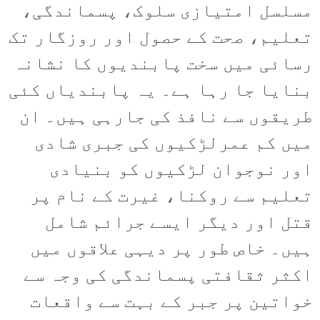
مسلسل امتیازی سلوک، پسماندگی،
تعلیم، صحت کے حصول اور روزگار تک
رسائی میں سخت پابندیوں کا نشانہ
بنایا جا رہا ہے۔ یہ پابندیاں کئی
طریقوں سے نافذ کی جارہی ہیں۔ ان
میں کم عمرلڑکیوں کی جبری شادی
اور نوجوان لڑکیوں کو بنیادی
تعلیم سے روکنا، غیرت کے نام پر
قتل اور دیگر ایسے جرائم شامل
ہیں۔ خاص طور پر دیہی علاقوں میں
اکثر ثقافتی پسماندگی کی وجہ سے
خواتین پر جبر کے بہت سے واقعات