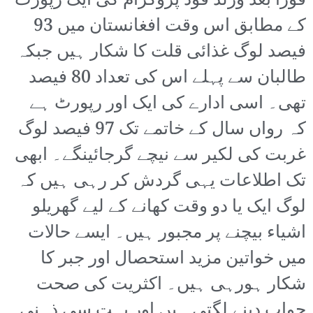
فوراً بعد ورلڈ فوڈ پروگرام کی ایک رپورٹ
کے مطابق اس وقت افغانستان میں 93
فیصد لوگ غذائی قلت کا شکار ہیں جبکہ
طالبان سے پہلے اس کی تعداد 80 فیصد
تھی۔ اسی ادارے کی ایک اور رپورٹ ہے
کہ رواں سال کے خاتمے تک 97 فیصد لوگ
غربت کی لکیر سے نیچے گرجائینگے۔ ابھی
تک اطلاعات یہی گردش کر رہی ہیں کہ
لوگ ایک یا دو وقت کھانے کے لیے گھریلو
اشیاء بیچنے پر مجبور ہیں۔ ایسے حالات
میں خواتین مزید استحصال اور جبر کا
شکار ہورہی ہیں۔ اکثریت کی صحت
جواب دینے لگتی ہیں اور بہت سی ذہنی