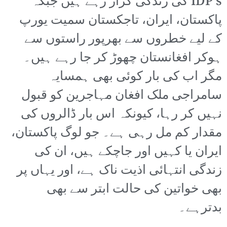
IDP’s کی زندگی گزار رہے ہیں جبکہ
پاکستان، ایران، تاجکستان سمیت یورپ
کے لیے خطروں سے بھرپور راستوں سے
ہوکر افغانستان چھوڑ کر جا رہے ہیں۔
مگر اب کی بار کوئی بھی ہمسایہ
سامراجی ملک افغان مہاجرین کو قبول
نہیں کر رہا، کیونکہ اس بار ڈالروں کی
مقدار کم مل رہی ہے۔ جو لوگ پاکستان،
ایران یا کہیں اور جاچکے ہیں، ان کی
زندگی انتہائی اذیت ناک ہے، اور یہاں پر
بھی خواتین کی حالت ابتر سے بھی
بدترہے۔