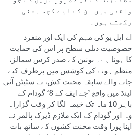
مطالبات کے لیے ضرور لڑیں گے جو
واقعی میں ان کے لیے کچھ معنی
رکھتے ہوں۔
اے ایل یو کی مہم کی ایک اور منفرد
خصوصیت ذیلی سطح پر اس کی حمایت
کا ہونا ہے۔ یونین کے صدر کرس سمالز،
منظم ہونے کی کوشش میں برطرف کیے
جانے والے سابقہ محنت کش، نے سٹیٹن آئی
لینڈ میں واقع ’جے ایف کے 8‘ گودام کے
باہر 10 ماہ تک خیمہ لگا کر وقت گزارا۔
وہ اور گودام کے ایک ملازم ڈیرک پالمر نے
اپنا پورا وقت محنت کشوں کے ساتھ بات