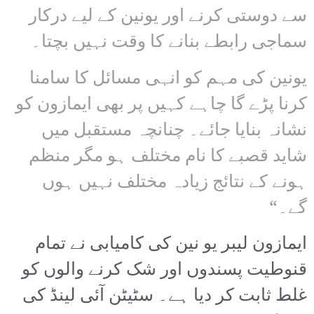
سے دوستی کرنے اور یونین کے لیے درکار
سماجی رابطے بنانے کا وقت نہیں بچتا۔
یونین کی مہم کو انہی مسائل کا سامنا
کرنا پڑے گا چاہے کہیں پر بھی ایمازون کو
نشانہ بنایا جائے۔ چنانچہ مستقبل میں
شاید قصبے کا نام مختلف ہو مگر منظم
ہونے کے نتائج زیادہ مختلف نہیں ہوں
گے۔“
ایمازون لیبر یو نین کی کامیابی نے تمام
قنوطیت پسندوں اور شک کرنے والوں کو
غلط ثابت کر دیا ہے۔ سٹیٹن آئی لینڈ کی