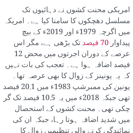
امریکی محنت کشوں نے دہائیوں تک
مسلسل دھچکوں کا سامنا کیا ہے۔ امریکہ
میں اگرچہ 1979ء اور 2019ء کے بیچ
پیداوار
70 فیصد
تک بڑھی ہے، مگر اس
عرصے کے دوران اجرتوں میں محض 12
فیصد اضافہ ہوا ہے۔ تعجب کی بات نہیں
کہ یہ یونینز کے زوال کا بھی عرصہ تھا۔
یونین کی ممبرشپ 1983ء میں 20.1 فیصد
تھی جبکہ 2018ء میں یہ 10.5 فیصد تک گر
چکی تھی۔ محنت کشوں کے استحصال
میں شدید اضافہ ہوتا رہا، جبکہ ان کی
نمائندگی کرنے والی تنظیمیں زوال کا