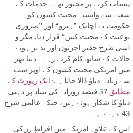
پیشاب کرنے پر مجبور تھے۔ خدمات کے
شعبے سے وابستہ محنت کشوں کو
حکومت نے اچانک ”ہیرو“ اور ”ضروری
نوعیت کے محنت کش“ قرار دیا، مگر وہ
اسی طرح حقیر اجرتوں اور بد تر ہوتے
حالات کے ساتھ کام کرتے رہے۔ دنیا بھر
میں امریکی محنت کشوں کے اوپر سب
سے زیادہ دباؤ ڈالا جاتا ہے:
ایک رپورٹ کے
مطابق
57 فیصد روزانہ کی بنیاد پر ذہنی
دباؤ کا شکار ہوتے ہیں، جبکہ عالمی شرح
43 فیصد ہے۔
اس کے علاوہ امریکہ میں افراطِ زر کی