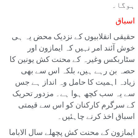
ہوگا۔
اسباق
حقیقی انقلابیوں کے نزدیک محض یہ ہی
خوش آئند امر نہیں کہ ایمازون اور
سٹاربکس وغیرہ کے محنت کش یونین کا
حصہ بن رہے ہیں، بلکہ اس سے بھی
زیادہ اہمیت کا حامل وہ انداز ہے جس
سے یہ سب کچھ ہوا ہے۔ مزدور تحریک
کے سرگرم کارکنان کو اس سے قیمتی
اسباق اخذ کرنے چاہئیں۔
ایمازون کے محنت کش پچھلے سال الاباما