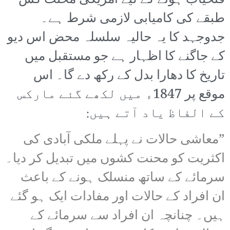
فتحیاب ہونے کے لیے امریکی محنت کش
طبقے کی کامیابی لازمی شرط ہے۔
جدوجہد کا یہ حالیہ سلسلہ محض اس دیو
کے جاگنے کا اظہار ہے جو مستقبل میں
تاریخ کا دھارا بدل کے رکھ دے گا۔ اس
موقع پر 1847ء میں لکھے گئے مارکس
کے الفاظ یاد آتے ہیں:
”معاشی حالات نے پہلے ملکی آبادی کی
اکثریت کو محنت کشوں میں تبدیل کر دیا۔
سرمائے کے ساتھ منسلک ہونے کے باعث
ان افراد کے حالات اور مفادات ایک ہو گئے
ہیں۔ چنانچہ ان افراد سے سرمائے کے