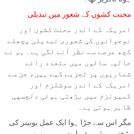
محنت کشوں کے شعور میں تبدیلی
امریکہ کے اندر محنت کشوں اور
نوجوانوں کی شعوری تبدیلی پچھلے
کچھ عرصے سے نظر آنے لگی ہے۔ ہم نے
حالیہ سالوں میں متعدد رائے
شماریوں پر تجزیے کیے ہیں، جن سے
امریکہ کے اندر سوشلزم اور
کمیونزم میں بڑھتی ہوئی دلچسپی
ظاہر ہوتی ہے۔
مگر اس سے جڑا ہوا ایک عمل یونینز کی