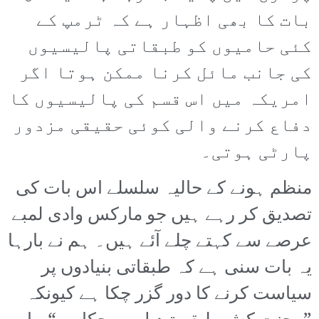
بات کا بھی اظہار ہے کہ ٹرمپ کے
کئی حامیوں کو طبقاتی پالیسیوں
کی جانب مائل کرنا ممکن ہوتا اگر
امریکہ میں اس قسم کی پالیسیوں کا
دفاع کرنے والی کوئی حقیقی مزدور
پارٹی ہوتی۔
منظم ہونے کے حالیہ سلسلے اس بات کی
تصدیق کر رہے ہیں جو مارکس وادی لمبے
عرصے سے کہتے چلے آئے ہیں۔ ہم نے بارہا
یہ بات سنی ہے کہ طبقاتی بنیادوں پر
سیاست کرنے کا دور گزر چکا ہے کیونکہ