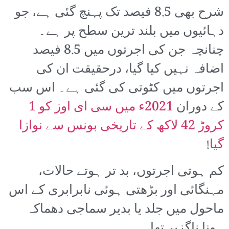
شرح بھی 8.5 فیصد تک پہنچ گئی ہے، جو
دہائیوں میں بلند ترین سطح پر ہے۔
چنانچہ جن کی اجرتوں میں 8.5 فیصد
اضافہ نہیں کیا گیا، درحقیقت ان کی
اجرتوں میں کٹوتی کی گئی ہے۔ اس سب
کے دوران
2021ء میں سی ای اوز کو 1
کروڑ 42 لاکھ کے تاریخی بونس سے نوازا
گیا
!
کم ہوتی اجرتوں، بد تر ہوتے حالات،
مہنگائی اور بڑھتی ہوئی نابرابری کے اس
ماحول میں جلد یا بدیر سماجی دھماکہ
ہونا ناگزیر تھا۔