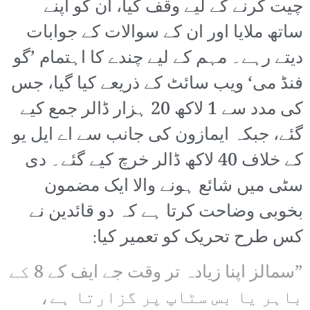
چیت کرنے کے لیے وقف کیا، ان کو اپنے
ساتھ ملایا اور ان کے سوالات کے جوابات
دیتے رہے۔ مہم کے لیے چندے کا اہتمام ’گو
فنڈ می‘ ویب سائٹ کے ذریعے کیا گیا، جس
کی مدد سے 1 لاکھ 20 ہزار ڈالر جمع کیے
گئے، جبکہ ایمازون کی جانب سے اے ایل یو
کے خلاف 40 لاکھ ڈالر خرچ کیے گئے۔ دی
سٹی میں شائع ہونے والا ایک مضمون
بخوبی وضاحت کرتا ہے کہ دو قائدین نے
کس طرح تحریک کو تعمیر کیا:
”سمالز اپنا زیادہ تر وقت جے ایف کے 8 کے
باہر یا بس سٹاپ پر گزارتا ہے،