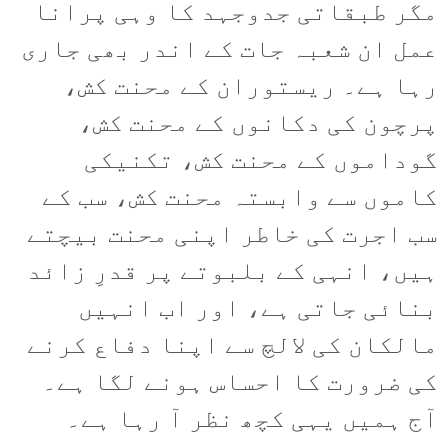
مگر طبقاتی جدوجہد کا وہی پرانا
عمل ان شعبہ جات کے اندر بھی جاری
رہا ہے۔ ریستوران کے محنت کش،
پرچون کی دکانوں کے محنت کش،
گوداموں کے محنت کش، تکنیکی
کاموں سے وابستہ محنت کش، سب کے
سب اجرت کی خاطر اپنی محنت بیچتے
ہیں، انہی کے بلبوتے پر قدرِ زائد
بنائی جاتی ہے، اور اب انہیں
مالکان کی لالچ سے اپنا دفاع کرنے
کی ضرورت کا احساس ہونے لگا ہے۔
آج ہمیں یہی کچھ نظر آ رہا ہے۔