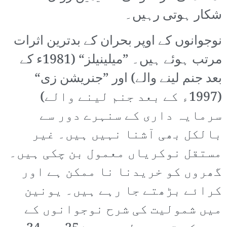
شکار ہوتی رہیں۔
نوجوانوں کے اوپر بحران کے بدترین اثرات
مرتب ہوئے ہیں۔ ”میلینیلز“ (1981ء کے
بعد جنم لینے والے) اور ”جنریشن زی“
(1997ء کے بعد جنم لینے والے)
سرمایہ داری کے سنہرے دور سے
بالکل بھی آشنا نہیں ہیں۔ غیر
مستقل نوکریاں معمول بن چکی ہیں۔
گھروں کو خریدنا نا ممکن ہے اور
کرائے بڑھتے جا رہے ہیں۔ یونین
میں شمولیت کی شرح نوجوانوں کے