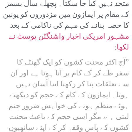
متحد نہیں کیا جا سکتا۔ پچھلے سال بسمر
کے مقام پر ایمازون میں مزدوروں کو یونین
کا حصہ بنانے کی مہم کی ناکامی کے بعد
مشہور امریکی اخبار واشنگٹن پوسٹ نے
لکھا
:
”آج اکثر محنت کشوں کو ایک گھنٹے کا
سفر طے کر کے کام پر آنا ہوتا ہے اور ان
سے تعلقات بنا کر رکھنا اتنا آسان نہیں
ہوتا۔ ایمازون کے کام کے حجم کو دیکھتے
ہوئے منظم ہونے کی خواہش ضرور جنم
لیتی ہے، مگر اسی حجم کے باعث محنت
کشوں کے پاس وقفہ کر کے اپنے ساتھیوں