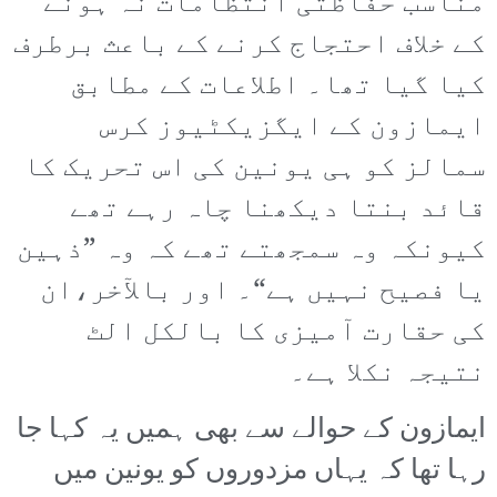
مناسب حفاظتی انتظامات نہ ہونے
کے خلاف احتجاج کرنے کے باعث برطرف
کیا گیا تھا۔ اطلاعات کے مطابق
ایمازون کے ایگزیکٹیوز کرس
سمالز کو ہی یونین کی اس تحریک کا
قائد بنتا دیکھنا چاہ رہے تھے
کیونکہ وہ سمجھتے تھے کہ وہ ”ذہین
یا فصیح نہیں ہے“۔ اور بالآخر،ان
کی حقارت آمیزی کا بالکل الٹ
نتیجہ نکلا ہے۔
ایمازون کے حوالے سے بھی ہمیں یہ کہا جا
رہا تھا کہ یہاں مزدوروں کو یونین میں