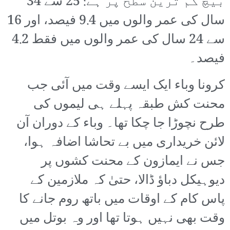
بیچ کم ترین سطح پر ہے: 25 سے 34
سال کی عمر والوں میں 9.4 فیصد، اور 16
سے 24 سال کی عمر والوں میں فقط 4.2
فیصد۔
کرونا وباء ایک ایسے وقت میں آئی جب
محنت کش طبقہ پہلے ہی لیموں کی
طرح نچوڑا جا چکا تھا۔ وباء کے دوران آن
لائن خریداری میں بے تحاشا اضافہ ہوا،
جس نے ایمازون کے محنت کشوں پر
دیوہیکل دباؤ ڈالا، حتیٰ کہ ملازمین کے
پاس کام کے اوقات میں باتھ روم جانے کا
وقت بھی نہیں ہوتا تھا اور وہ بوتل میں