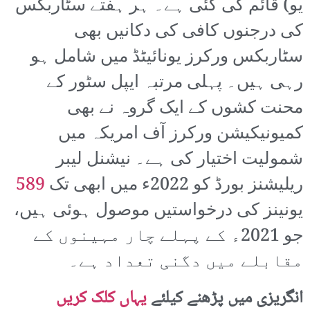
یو) قائم کی گئی ہے۔ ہر ہفتے سٹاربکس
کی درجنوں کافی کی دکانیں بھی
سٹاربکس ورکرز یونائیٹڈ میں شامل ہو
رہی ہیں۔ پہلی مرتبہ ایپل سٹور کے
محنت کشوں کے ایک گروہ نے بھی
کمیونیکیشن ورکرز آف امریکہ میں
شمولیت اختیار کی ہے۔ نیشنل لیبر
ریلیشنز بورڈ کو 2022ء میں ابھی تک
589
یونینز کی درخواستیں موصول ہوئی ہیں،
جو 2021ء کے پہلے چار مہینوں کے
مقابلے میں دگنی تعداد ہے۔
انگریزی میں پڑھنے کیلئے
یہاں کلک کریں