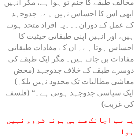
مخالف طبقے کا جنم تو ہوا ہے، مگر انہیں
ابھی اس کا احساس نہیں ہے۔ جدوجہد
کے عمل کے دوران۔۔۔یہ افراد متحد ہوتے
ہیں، اور انہیں اپنی طبقاتی حیثیت کا
احساس ہوتا ہے۔ ان کے مفادات طبقاتی
مفادات بن جاتے ہیں۔ مگر ایک طبقے کی
دوسرے طبقے کے خلاف جدوجہد (محض
معاشی مطالبات تک محدود نہیں بلکہ)
ایک سیاسی جدوجہد ہوتی ہے۔“ (فلسفے
کی غربت)
یہ سب اچانک سے ہی ہونا شروع نہیں
ہوا