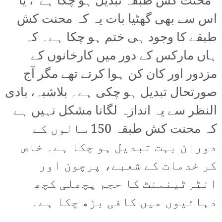
”محنت کش طبقہ تبدیل ہو چکا ہے“، یا
اس سے بھی گھٹیا بات یہ کہ محنت کش
طبقے کا وجود ہی ختم ہو چکا ہے۔ کہ
ہاں مارکس کے دور میں کارخانوں کے
مزدور اور کان کن ہوا کرتے تھے مگر آج
صورتحال تبدیل ہو چکی ہے۔ بلاشبہ، بادی
النظر سے یہ اندازہ لگانا مشکل نہیں ہے
کہ محنت کش طبقہ 150 سالوں کے
دوران بہت تبدیل ہو چکا ہے۔ خاص
کر خدمات کے شعبے، پرچون اور
انٹرٹینمنٹ کا حجم پچھلی کچھ
دہائیوں میں کافی بڑھ چکا ہے۔