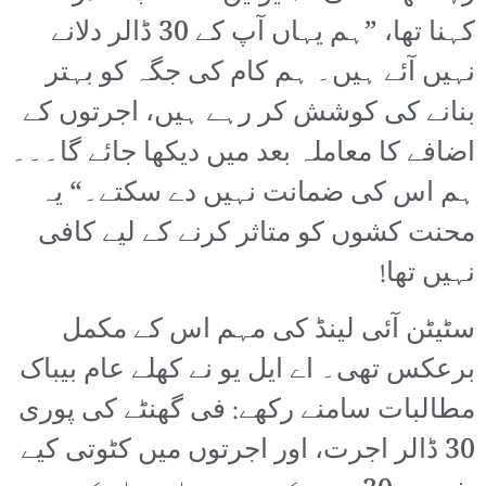
کہنا تھا، ”ہم یہاں آپ کے 30 ڈالر دلانے
نہیں آئے ہیں۔ ہم کام کی جگہ کو بہتر
بنانے کی کوشش کر رہے ہیں، اجرتوں کے
اضافے کا معاملہ بعد میں دیکھا جائے گا۔۔۔
ہم اس کی ضمانت نہیں دے سکتے۔“ یہ
محنت کشوں کو متاثر کرنے کے لیے کافی
نہیں تھا!
سٹیٹن آئی لینڈ کی مہم اس کے مکمل
برعکس تھی۔ اے ایل یو نے کھلے عام بیباک
مطالبات سامنے رکھے: فی گھنٹے کی پوری
30 ڈالر اجرت، اور اجرتوں میں کٹوتی کیے