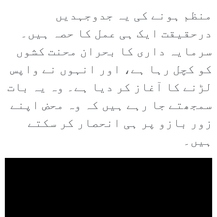
منظم ہونے کی یہ جدوجہدیں
درحقیقت ایک ہی عمل کا حصہ ہیں۔
سرمایہ داری کا بحران محنت کشوں
کو کچل رہا ہے، اور انہوں نے واپس
لڑنے کا آغاز کر دیا ہے۔ وہ یہ بات
سمجھتے جا رہے ہیں کہ وہ محض اپنے
زور بازو پر ہی انحصار کر سکتے
ہیں۔