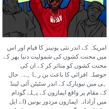
امریکہ کے اندر نئی یونینز کا قیام اور اس
میں محنت کشوں کی شمولیت دنیا بھر کے
محنت کشوں کو متاثر کر کے ان کی
حوصلہ افزائی کا باعث بن رہا ہے۔ حال
ہی میں نیویارک کے اندر سٹیٹن آئی لینڈ
کے مقام پر واقع ایمازون کے پہلے گودام
میں آزادانہ ایمازون مزدور یونین (اے ایل