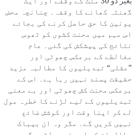
بغیر دو 30 منٹ کے وقفے اور ایک
گھنٹہ کھانے کا وقفہ۔ چنانچہ محض
یونین کا حق حاصل کرنے کی بجائے
اس مہم میں محنت کشوں کو ٹھوس
نتائج کی پیشکش کی گئی۔ عام
مغالطے کے برعکس چھوٹی اور
”عقلی“ تبدیلیوں کا مطالبہ مزید
حقیقت پسند نہیں رہا ہے۔ اس کے
برعکس محنت کش چھوٹی اور بے معنی
تبدیلیوں کے لیے لڑنے کا خطرہ مول
لے کر اپنا وقت اور کوشش ضائع
نہیں کریں گے۔ مگر وہ ان بیباک