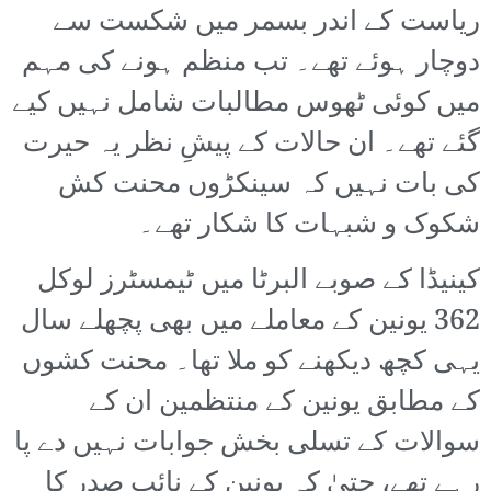
ریاست کے اندر بسمر میں شکست سے
دوچار ہوئے تھے۔ تب منظم ہونے کی مہم
میں کوئی ٹھوس مطالبات شامل نہیں کیے
گئے تھے۔ ان حالات کے پیشِ نظر یہ حیرت
کی بات نہیں کہ سینکڑوں محنت کش
شکوک و شبہات کا شکار تھے۔
کینیڈا کے صوبے البرٹا میں ٹیمسٹرز لوکل
362 یونین کے معاملے میں بھی پچھلے سال
یہی کچھ دیکھنے کو ملا تھا۔ محنت کشوں
کے مطابق یونین کے منتظمین ان کے
سوالات کے تسلی بخش جوابات نہیں دے پا
رہے تھے، حتیٰ کہ یونین کے نائب صدر کا