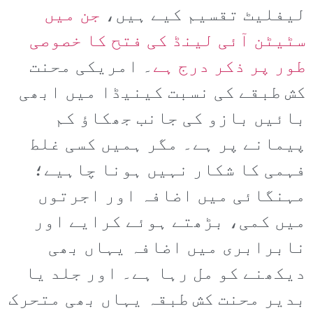
لیفلیٹ تقسیم کیے ہیں،
جن میں
سٹیٹن آئی لینڈ کی فتح کا خصوصی
طور پر ذکر درج ہے
۔ امریکی محنت
کش طبقے کی نسبت کینیڈا میں ابھی
بائیں بازو کی جانب جھکاؤ کم
پیمانے پر ہے۔ مگر ہمیں کسی غلط
فہمی کا شکار نہیں ہونا چاہیے؛
مہنگائی میں اضافہ اور اجرتوں
میں کمی، بڑھتے ہوئے کرایے اور
نابرابری میں اضافہ یہاں بھی
دیکھنے کو مل رہا ہے۔ اور جلد یا
بدیر محنت کش طبقہ یہاں بھی متحرک