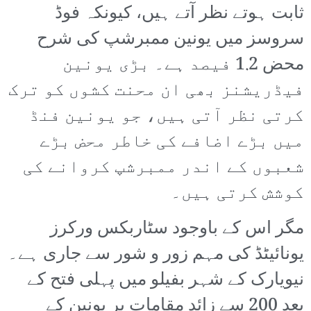
ثابت ہوتے نظر آتے ہیں، کیونکہ فوڈ
سروسز میں یونین ممبرشپ کی شرح
محض 1.2 فیصد ہے۔ بڑی یونین
فیڈریشنز بھی ان محنت کشوں کو ترک
کرتی نظر آتی ہیں، جو یونین فنڈ
میں بڑے اضافے کی خاطر محض بڑے
شعبوں کے اندر ممبرشپ کروانے کی
کوشش کرتی ہیں۔
مگر اس کے باوجود سٹاربکس ورکرز
یونائیٹڈ کی مہم زور و شور سے جاری ہے۔
نیویارک کے شہر بفیلو میں پہلی فتح کے
بعد 200 سے زائد مقامات پر یونین کے