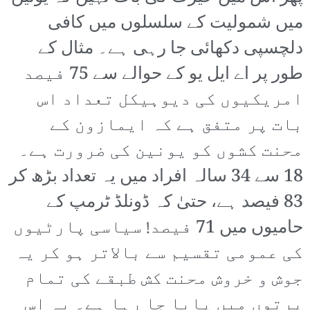
میں شمولیت کے سلسلوں میں کافی
دلچسپی دکھائی جا رہی ہے۔ مثال کے
طور پر اے ایل یو کے حوالے سے 75 فیصد
امریکیوں کی دیوہیکل تعداد اس
بات پر متفق ہے کہ ایمازون کے
محنت کشوں کو یونین کی ضرورت ہے۔
18 سے 34 سالہ افراد میں یہ تعداد بڑھ کر
83 فیصد ہے، حتیٰ کہ ڈونلڈ ٹرمپ کے
حامیوں میں 71 فیصد! سیاسی پارٹیوں
کی عمومی تقسیم سے بالاتر ہو کر یہ
جوش و خروش محنت کش طبقے کی تمام
پرتوں میں پایا جا رہا ہے۔ یہ اس