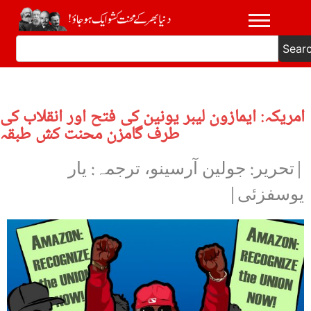
Sear
امریکہ: ایمازون لیبر یونین کی فتح اور انقلاب کی
طرف گامزن محنت کش طبقہ
|تحریر: جولین آرسینو، ترجمہ: یار
یوسفزئی|