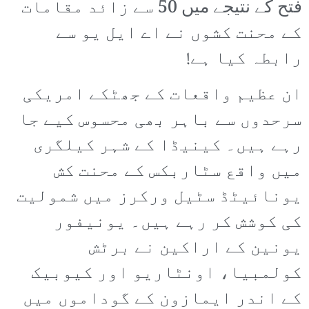
فتح کے نتیجے میں 50 سے زائد مقامات
کے محنت کشوں نے اے ایل یو سے
رابطہ کیا ہے!
ان عظیم واقعات کے جھٹکے امریکی
سرحدوں سے باہر بھی محسوس کیے جا
رہے ہیں۔ کینیڈا کے شہر کیلگری
میں واقع سٹاربکس کے محنت کش
یونائیٹڈ سٹیل ورکرز میں شمولیت
کی کوشش کر رہے ہیں۔ یونیفور
یونین کے اراکین نے برٹش
کولمبیا، اونٹاریو اور کیوبیک
کے اندر ایمازون کے گوداموں میں