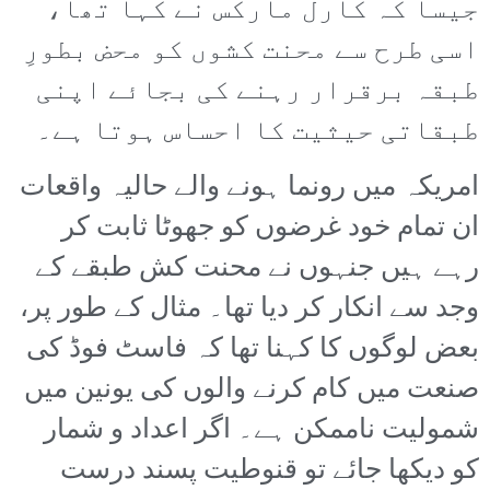
جیسا کہ کارل مارکس نے کہا تھا،
اسی طرح سے محنت کشوں کو محض بطورِ
طبقہ برقرار رہنے کی بجائے اپنی
طبقاتی حیثیت کا احساس ہوتا ہے۔
امریکہ میں رونما ہونے والے حالیہ واقعات
ان تمام خود غرضوں کو جھوٹا ثابت کر
رہے ہیں جنہوں نے محنت کش طبقے کے
وجد سے انکار کر دیا تھا۔ مثال کے طور پر،
بعض لوگوں کا کہنا تھا کہ فاسٹ فوڈ کی
صنعت میں کام کرنے والوں کی یونین میں
شمولیت ناممکن ہے۔ اگر اعداد و شمار
کو دیکھا جائے تو قنوطیت پسند درست