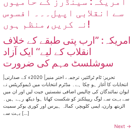
امریکہ: سینڈرز کے حامیوں
سے انقلابی اپیل۔۔۔ افسوس
نہ کریں،منظم ہوں!
امریکہ: ’’ارب پتی طبقے کے خلاف
انقلاب کے لیے‘‘ ایک آزاد
سوشلسٹ مہم کی ضرورت
|تحریر: ٹام ٹراٹئیر، ترجمہ، اختر منیر| 2020ء کے صدارتی
انتخابات کا آغاز ہو چکا ہے۔ مڈٹرم انتخابات میں ڈیموکریٹس نے
ایوان نمائندگان کی چالیس اضافی نشستیں جیت لیں اور ان میں
سے بہت سے لوگ ریپبلکنز کو شکست کھاتا ہوا دیکھ رہے ہیں۔
الزبتھ وارن، ایمی کلوبچر، کمالہ ہیرس اور کوری بوکر سمیت
بہت سے […]
Next
→