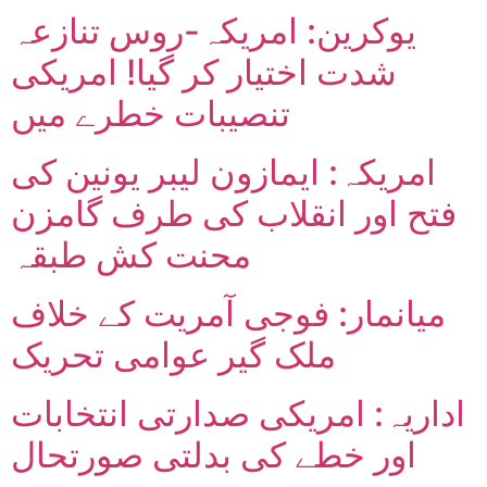
یوکرین: امریکہ-روس تنازعہ
شدت اختیار کر گیا! امریکی
تنصیبات خطرے میں
امریکہ: ایمازون لیبر یونین کی
فتح اور انقلاب کی طرف گامزن
محنت کش طبقہ
میانمار: فوجی آمریت کے خلاف
ملک گیر عوامی تحریک
اداریہ: امریکی صدارتی انتخابات
اور خطے کی بدلتی صورتحال