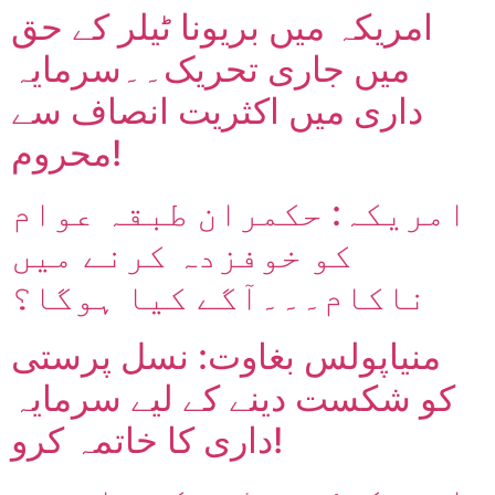
امریکہ میں بریونا ٹیلر کے حق
میں جاری تحریک۔۔سرمایہ
داری میں اکثریت انصاف سے
محروم!
امریکہ: حکمران طبقہ عوام
کو خوفزدہ کرنے میں
ناکام۔۔۔آگے کیا ہوگا؟
منیاپولس بغاوت: نسل پرستی
کو شکست دینے کے لیے سرمایہ
داری کا خاتمہ کرو!